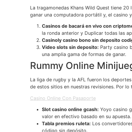
La tragamonedas Khans Wild Quest tiene 20 l
ganar una computadora portátil y, el casino 
Casinos de bacará en vivo con cripto
la ronda anterior y Duplicar todas las 
Casinoly casino bono sin deposito cod
Video slots sin deposito:
Party casino b
una amplia gama de formas de ganar.
Rummy Online Minijue
La liga de rugby y la AFL fueron los deporte
de estos sitios en nuestras revisiones. Por l
Casino Online Con Pasaporte
Slot casino online gcash:
Yoyo casino gi
valor en efectivo basado en su apuesta.
Tabla premios ruleta:
Los convertidores
código sin depósito.