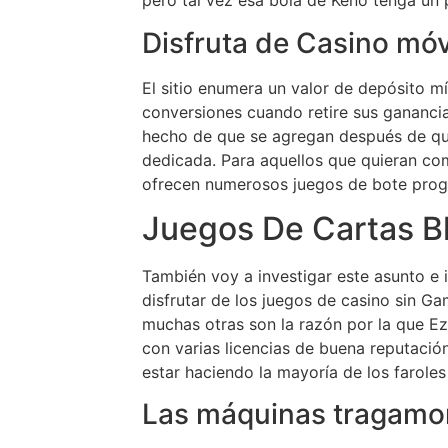
pero tal vez esa bola de Keno tenga un 
Disfruta de Casino mó
El sitio enumera un valor de depósito 
conversiones cuando retire sus ganancias
hecho de que se agregan después de que
dedicada. Para aquellos que quieran co
ofrecen numerosos juegos de bote prog
Juegos De Cartas Bl
También voy a investigar este asunto e 
disfrutar de los juegos de casino sin 
muchas otras son la razón por la que E
con varias licencias de buena reputació
estar haciendo la mayoría de los farole
Las máquinas tragamone