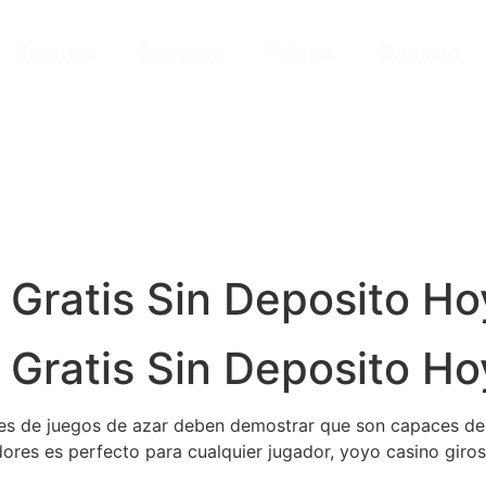
Nosotros
Servicios
Valores
Contacto
 Gratis Sin Deposito Ho
 Gratis Sin Deposito Ho
res de juegos de azar deben demostrar que son capaces de
dores es perfecto para cualquier jugador, yoyo casino giros