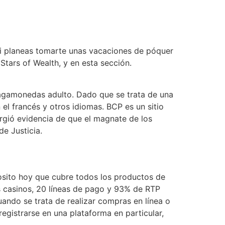
 si planeas tomarte unas vacaciones de póquer
Stars of Wealth, y en esta sección.
tragamonedas adulto. Dado que se trata de una
l francés y otros idiomas. BCP es un sitio
gió evidencia de que el magnate de los
e Justicia.
deposito hoy que cubre todos los productos de
os casinos, 20 líneas de pago y 93% de RTP
uando se trata de realizar compras en línea o
egistrarse en una plataforma en particular,