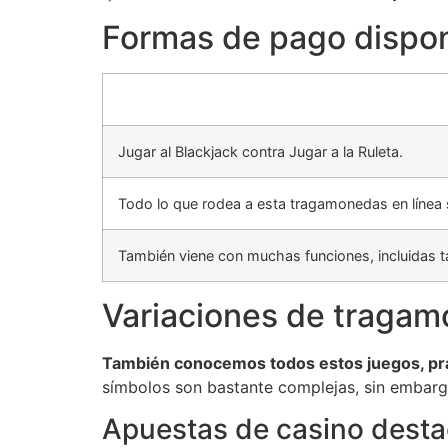
Formas de pago dispon
Jugar al Blackjack contra Jugar a la Ruleta.
Todo lo que rodea a esta tragamonedas en línea s
También viene con muchas funciones, incluidas ta
Variaciones de tragam
También conocemos todos estos juegos, prá
símbolos son bastante complejas, sin embarg
Apuestas de casino desta