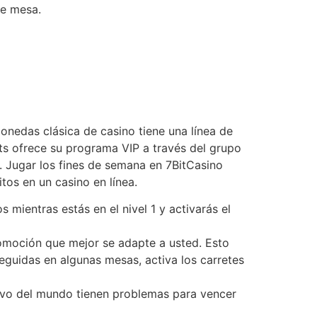
de mesa.
onedas clásica de casino tiene una línea de
ots ofrece su programa VIP a través del grupo
 Jugar los fines de semana en 7BitCasino
tos en un casino en línea.
 mientras estás en el nivel 1 y activarás el
romoción que mejor se adapte a usted. Esto
seguidas en algunas mesas, activa los carretes
ivo del mundo tienen problemas para vencer