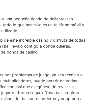
 y una pequeña tienda de delicatessen.
 todo lo que necesita es un teléfono móvil y
utilizado.
p de este increíble casino y disfruta de todas
 isla, llévalo contigo a donde quieras.
 de bonos de casino.
s por problemas de juego, ya sea técnico o
multiplicadores, puede ocurrir de varias
icación, así que asegúrese de revisar su
 jugar de forma segura. Yoyo casino giros
n millonario, bastante moderno y adaptado a