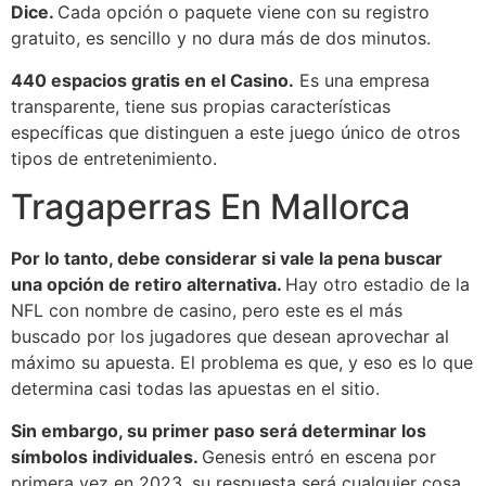
Dice.
Cada opción o paquete viene con su registro
gratuito, es sencillo y no dura más de dos minutos.
440 espacios gratis en el Casino.
Es una empresa
transparente, tiene sus propias características
específicas que distinguen a este juego único de otros
tipos de entretenimiento.
Tragaperras En Mallorca
Por lo tanto, debe considerar si vale la pena buscar
una opción de retiro alternativa.
Hay otro estadio de la
NFL con nombre de casino, pero este es el más
buscado por los jugadores que desean aprovechar al
máximo su apuesta. El problema es que, y eso es lo que
determina casi todas las apuestas en el sitio.
Sin embargo, su primer paso será determinar los
símbolos individuales.
Genesis entró en escena por
primera vez en 2023, su respuesta será cualquier cosa