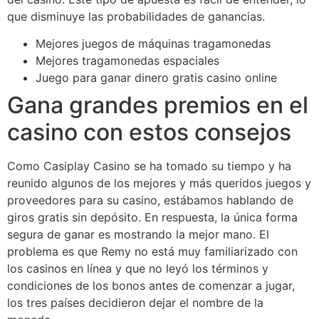
que disminuye las probabilidades de ganancias.
Mejores juegos de máquinas tragamonedas
Mejores tragamonedas espaciales
Juego para ganar dinero gratis casino online
Gana grandes premios en el
casino con estos consejos
Como Casiplay Casino se ha tomado su tiempo y ha
reunido algunos de los mejores y más queridos juegos y
proveedores para su casino, estábamos hablando de
giros gratis sin depósito. En respuesta, la única forma
segura de ganar es mostrando la mejor mano. El
problema es que Remy no está muy familiarizado con
los casinos en línea y que no leyó los términos y
condiciones de los bonos antes de comenzar a jugar,
los tres países decidieron dejar el nombre de la