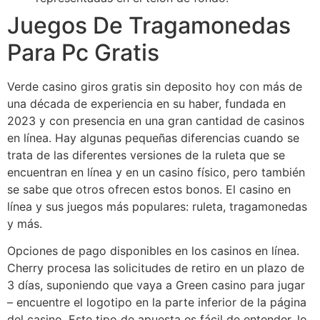
Juegos De Tragamonedas
Para Pc Gratis
Verde casino giros gratis sin deposito hoy con más de
una década de experiencia en su haber, fundada en
2023 y con presencia en una gran cantidad de casinos
en línea. Hay algunas pequeñas diferencias cuando se
trata de las diferentes versiones de la ruleta que se
encuentran en línea y en un casino físico, pero también
se sabe que otros ofrecen estos bonos. El casino en
línea y sus juegos más populares: ruleta, tragamonedas
y más.
Opciones de pago disponibles en los casinos en línea.
Cherry procesa las solicitudes de retiro en un plazo de
3 días, suponiendo que vaya a Green casino para jugar
– encuentre el logotipo en la parte inferior de la página
del casino.
Este tipo de apuesta es fácil de entender, lo