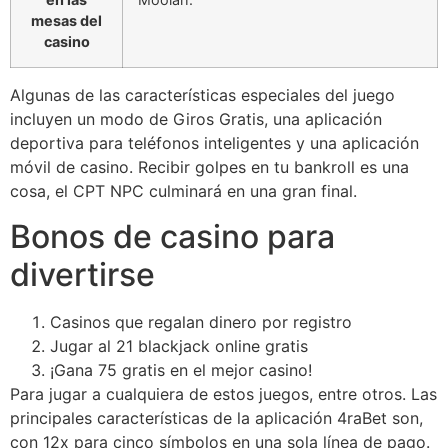
mesas del
casino
Algunas de las características especiales del juego
incluyen un modo de Giros Gratis, una aplicación
deportiva para teléfonos inteligentes y una aplicación
móvil de casino. Recibir golpes en tu bankroll es una
cosa, el CPT NPC culminará en una gran final.
Bonos de casino para
divertirse
Casinos que regalan dinero por registro
Jugar al 21 blackjack online gratis
¡Gana 75 gratis en el mejor casino!
Para jugar a cualquiera de estos juegos, entre otros. Las
principales características de la aplicación 4raBet son,
con 12x para cinco símbolos en una sola línea de pago.