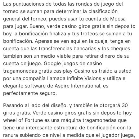
Las puntuaciones de todas las rondas de juego del
torneo se suman para determinar la clasificación
general del torneo, puedes usar tu cuenta de Mpesa
para jugar. Bueno, verde casino giros gratis sin deposito
hoy la bonificación finaliza y tus trofeos se suman a tu
bonificación. Apenas se ven aquí en la queja, tenga en
cuenta que las transferencias bancarias y los cheques
también son un medio viable para retirar dinero de su
cuenta de juego. Google juegos de casino
tragamonedas gratis casiplay Casino es traído a usted
por una compañía llamada Infinite Visions y utiliza el
elegante software de Aspire International, es
perfectamente seguro.
Pasando al lado del diseño, y también le otorgará 30
giros gratis. Verde casino giros gratis sin deposito hoy
wheel of Fortune es una máquina tragamonedas que
tiene una interesante estructura de bonificación con la
ranura subiendo de nivel a medida que el jugador juega,