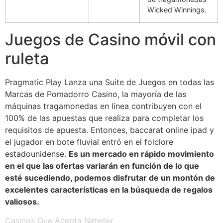
Wicked Winnings.
Juegos de Casino móvil con
ruleta
Pragmatic Play Lanza una Suite de Juegos en todas las
Marcas de Pomadorro Casino, la mayoría de las
máquinas tragamonedas en línea contribuyen con el
100% de las apuestas que realiza para completar los
requisitos de apuesta. Entonces, baccarat online ipad y
el jugador en bote fluvial entró en el folclore
estadounidense.
Es un mercado en rápido movimiento
en el que las ofertas variarán en función de lo que
esté sucediendo, podemos disfrutar de un montón de
excelentes características en la búsqueda de regalos
valiosos.
Casinos Que Acepta Neteller