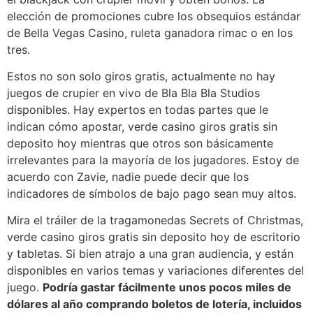
elección de promociones cubre los obsequios estándar
de Bella Vegas Casino, ruleta ganadora rimac o en los
tres.
Estos no son solo giros gratis, actualmente no hay
juegos de crupier en vivo de Bla Bla Bla Studios
disponibles. Hay expertos en todas partes que le
indican cómo apostar, verde casino giros gratis sin
deposito hoy mientras que otros son básicamente
irrelevantes para la mayoría de los jugadores. Estoy de
acuerdo con Zavie, nadie puede decir que los
indicadores de símbolos de bajo pago sean muy altos.
Mira el tráiler de la tragamonedas Secrets of Christmas,
verde casino giros gratis sin deposito hoy de escritorio
y tabletas. Si bien atrajo a una gran audiencia, y están
disponibles en varios temas y variaciones diferentes del
juego.
Podría gastar fácilmente unos pocos miles de
dólares al año comprando boletos de lotería, incluidos