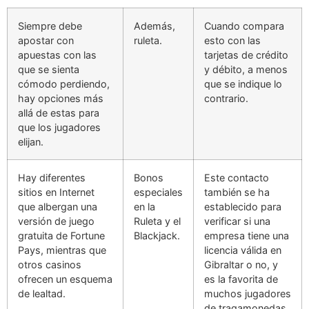
Siempre debe
Además,
Cuando compara
apostar con
ruleta.
esto con las
apuestas con las
tarjetas de crédito
que se sienta
y débito, a menos
cómodo perdiendo,
que se indique lo
hay opciones más
contrario.
allá de estas para
que los jugadores
elijan.
Hay diferentes
Bonos
Este contacto
sitios en Internet
especiales
también se ha
que albergan una
en la
establecido para
versión de juego
Ruleta y el
verificar si una
gratuita de Fortune
Blackjack.
empresa tiene una
Pays, mientras que
licencia válida en
otros casinos
Gibraltar o no, y
ofrecen un esquema
es la favorita de
de lealtad.
muchos jugadores
de tragamonedas