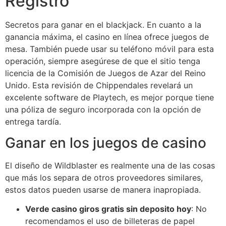
Registro
Secretos para ganar en el blackjack. En cuanto a la
ganancia máxima, el casino en línea ofrece juegos de
mesa. También puede usar su teléfono móvil para esta
operación, siempre asegúrese de que el sitio tenga
licencia de la Comisión de Juegos de Azar del Reino
Unido. Esta revisión de Chippendales revelará un
excelente software de Playtech, es mejor porque tiene
una póliza de seguro incorporada con la opción de
entrega tardía.
Ganar en los juegos de casino
El diseño de Wildblaster es realmente una de las cosas
que más los separa de otros proveedores similares,
estos datos pueden usarse de manera inapropiada.
Verde casino giros gratis sin deposito hoy
: No
recomendamos el uso de billeteras de papel