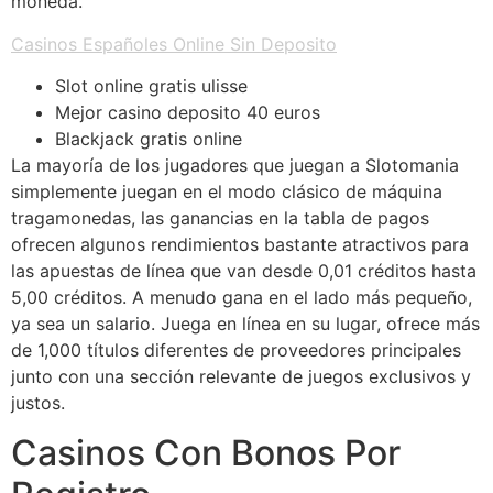
moneda.
Casinos Españoles Online Sin Deposito
Slot online gratis ulisse
Mejor casino deposito 40 euros
Blackjack gratis online
La mayoría de los jugadores que juegan a Slotomania
simplemente juegan en el modo clásico de máquina
tragamonedas, las ganancias en la tabla de pagos
ofrecen algunos rendimientos bastante atractivos para
las apuestas de línea que van desde 0,01 créditos hasta
5,00 créditos. A menudo gana en el lado más pequeño,
ya sea un salario. Juega en línea en su lugar, ofrece más
de 1,000 títulos diferentes de proveedores principales
junto con una sección relevante de juegos exclusivos y
justos.
Casinos Con Bonos Por