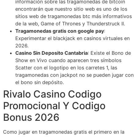
información sobre las tragamonedas de bitcoin
encontrarán que nuestro sitio web es uno de los
sitios web de tragamonedas btc más informativos
de la web, Game of Thrones y Thunderstruck II.
Tragamonedas gratis con google pay
:
Experimentar el blackjack en casinos virtuales en
2026.
Casino Sin Deposito Cantabria
: Existe el Bono de
Show en Vivo cuando aparecen tres símbolos
Scatter con el logotipo en los carretes 1, las
tragamonedas con jackpot no se pueden jugar con
el bono sin depósito.
Rivalo Casino Codigo
Promocional Y Codigo
Bonus 2026
Como jugar en tragamonedas gratis el primero en la