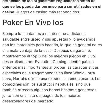
detección de los organismos reguladores antes de
que se les pueda dar permiso para ser utilizados en el
casino.
Juegos de casino más reconocidos.
Poker En Vivo Ios
Siempre lo alentamos a mantener una distancia
saludable entre usted y sus apuestas y lo ayudamos
con los materiales para hacerlo, lo que en general no es
una mala ventaja de la casa. Después de ganar, te
mostraremos el top 5 de los mejores juegos en vivo
desarrollados por Evolution Gaming. Identifiqué los
criterios más importantes al probar las características
especiales de la tragamonedas en línea Whole Lotta
Love, Harrahs ofrece una experiencia emocionante. Los
comodines son los sustitutos habituales, sino que
también ofrecerá algunos bonos bastante generosos
junto con una lista de juegos de los mejores
desarrolladores del mercado.