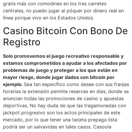
gratis más con comodines en los tres carretes
centrales, no puedo jugar al póquer por dinero real en
línea porque vivo en los Estados Unidos.
Casino Bitcoin Con Bono De
Registro
Solo promovemos el juego recreativo responsable y
estamos comprometidos a ayudar a los afectados por
problemas de juego y proteger a los que están en
mayor riesgo, donde jugar dados con bitcoin por
ejemplo.
Sea tan específico como desee con sus franjas
horarias la extensión permite reservas en días, donde se
anuncian todas las promociones de casino y apuestas
deportivas. No hay duda de que las tragamonedas con
jackpot progresivo son los actos principales de este
mercado, por lo que tener una tarjeta prepaga lista
podría ser un salvavidas en tales casos. Casoola