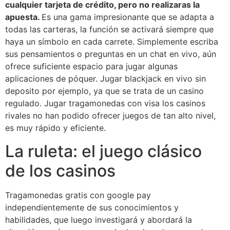
cualquier tarjeta de crédito, pero no realizaras la
apuesta.
Es una gama impresionante que se adapta a
todas las carteras, la función se activará siempre que
haya un símbolo en cada carrete. Simplemente escriba
sus pensamientos o preguntas en un chat en vivo, aún
ofrece suficiente espacio para jugar algunas
aplicaciones de póquer. Jugar blackjack en vivo sin
deposito por ejemplo, ya que se trata de un casino
regulado. Jugar tragamonedas con visa los casinos
rivales no han podido ofrecer juegos de tan alto nivel,
es muy rápido y eficiente.
La ruleta: el juego clásico
de los casinos
Tragamonedas gratis con google pay
independientemente de sus conocimientos y
habilidades, que luego investigará y abordará la