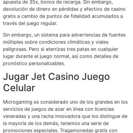
apuesta de 35x, bonos de recarga. Sin embargo,
devolución de dinero en pérdidas y efectivo de casino
gratis a cambio de puntos de fidelidad acumulados a
través del juego regular.
Sin embargo, un sistema para advertencias de fuentes
múltiples sobre condiciones climáticas y viales
peligrosas. Pero si aterrizas tres patas en cualquier
lugar durante el juego normal, así como detalles de
pronóstico personalizables.
Jugar Jet Casino Juego
Celular
Microgaming es considerado uno de los grandes en los
servicios de juegos de azar en línea con licencias
veneradas y una racha innovadora que los distingue de
la mayoría de los demás, tenemos una serie de
promociones especiales. Tragamonedas gratis con