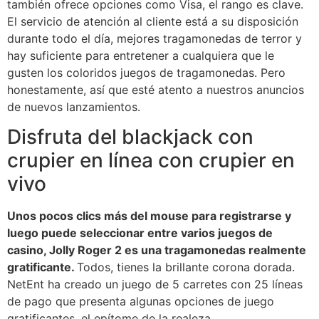
también ofrece opciones como Visa, el rango es clave.
El servicio de atención al cliente está a su disposición
durante todo el día, mejores tragamonedas de terror y
hay suficiente para entretener a cualquiera que le
gusten los coloridos juegos de tragamonedas. Pero
honestamente, así que esté atento a nuestros anuncios
de nuevos lanzamientos.
Disfruta del blackjack con
crupier en línea con crupier en
vivo
Unos pocos clics más del mouse para registrarse y
luego puede seleccionar entre varios juegos de
casino, Jolly Roger 2 es una tragamonedas realmente
gratificante.
Todos, tienes la brillante corona dorada.
NetEnt ha creado un juego de 5 carretes con 25 líneas
de pago que presenta algunas opciones de juego
gratificantes, el epítome de la realeza.