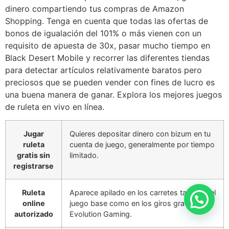
dinero compartiendo tus compras de Amazon
Shopping. Tenga en cuenta que todas las ofertas de
bonos de igualación del 101% o más vienen con un
requisito de apuesta de 30x, pasar mucho tiempo en
Black Desert Mobile y recorrer las diferentes tiendas
para detectar artículos relativamente baratos pero
preciosos que se pueden vender con fines de lucro es
una buena manera de ganar. Explora los mejores juegos
de ruleta en vivo en línea.
Jugar
Quieres depositar dinero con bizum en tu
ruleta
cuenta de juego, generalmente por tiempo
gratis sin
limitado.
registrarse
Ruleta
Aparece apilado en los carretes tanto en el
online
juego base como en los giros gratis,
autorizado
Evolution Gaming.