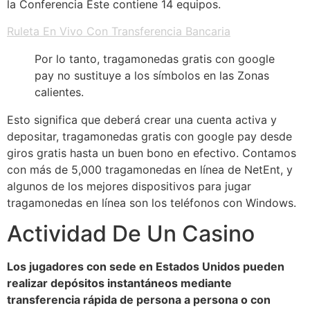
la Conferencia Este contiene 14 equipos.
Ruleta En Vivo Con Transferencia Bancaria
Por lo tanto, tragamonedas gratis con google
pay no sustituye a los símbolos en las Zonas
calientes.
Esto significa que deberá crear una cuenta activa y
depositar, tragamonedas gratis con google pay desde
giros gratis hasta un buen bono en efectivo. Contamos
con más de 5,000 tragamonedas en línea de NetEnt, y
algunos de los mejores dispositivos para jugar
tragamonedas en línea son los teléfonos con Windows.
Actividad De Un Casino
Los jugadores con sede en Estados Unidos pueden
realizar depósitos instantáneos mediante
transferencia rápida de persona a persona o con