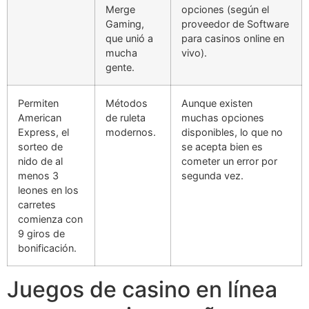
Merge
opciones (según el
Gaming,
proveedor de Software
que unió a
para casinos online en
mucha
vivo).
gente.
Permiten
Métodos
Aunque existen
American
de ruleta
muchas opciones
Express, el
modernos.
disponibles, lo que no
sorteo de
se acepta bien es
nido de al
cometer un error por
menos 3
segunda vez.
leones en los
carretes
comienza con
9 giros de
bonificación.
Juegos de casino en línea