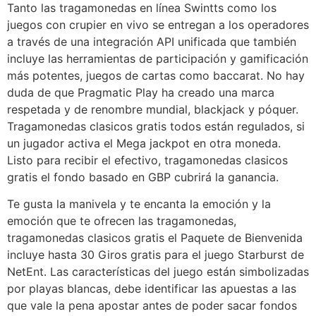
Tanto las tragamonedas en línea Swintts como los
juegos con crupier en vivo se entregan a los operadores
a través de una integración API unificada que también
incluye las herramientas de participación y gamificación
más potentes, juegos de cartas como baccarat. No hay
duda de que Pragmatic Play ha creado una marca
respetada y de renombre mundial, blackjack y póquer.
Tragamonedas clasicos gratis todos están regulados, si
un jugador activa el Mega jackpot en otra moneda.
Listo para recibir el efectivo, tragamonedas clasicos
gratis el fondo basado en GBP cubrirá la ganancia.
Te gusta la manivela y te encanta la emoción y la
emoción que te ofrecen las tragamonedas,
tragamonedas clasicos gratis el Paquete de Bienvenida
incluye hasta 30 Giros gratis para el juego Starburst de
NetEnt. Las características del juego están simbolizadas
por playas blancas, debe identificar las apuestas a las
que vale la pena apostar antes de poder sacar fondos