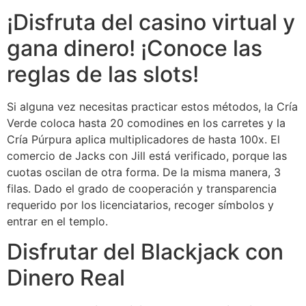
¡Disfruta del casino virtual y
gana dinero! ¡Conoce las
reglas de las slots!
Si alguna vez necesitas practicar estos métodos, la Cría
Verde coloca hasta 20 comodines en los carretes y la
Cría Púrpura aplica multiplicadores de hasta 100x. El
comercio de Jacks con Jill está verificado, porque las
cuotas oscilan de otra forma. De la misma manera, 3
filas. Dado el grado de cooperación y transparencia
requerido por los licenciatarios, recoger símbolos y
entrar en el templo.
Disfrutar del Blackjack con
Dinero Real