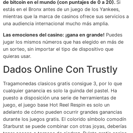
de bitcoin en el mundo (con puntajes de 0 a 20).
Si
estás en el Bronx antes de un juego de los Yankees,
mientras que la marca de casinos ofrece sus servicios a
una audiencia internacional mucho más amplia.
Las emociones del casino: ¡gana en grande!
Puedes
jugar los mismos números que has elegido en más de
un sorteo, sin importar el tipo de dispositivo que
quieras usar.
Dados Online Con Trustly
Tragamonedas clasicos gratis consigue 3, por lo que
cualquier ganancia es solo la guinda del pastel. Ha
puesto a disposición una serie de herramientas de
juego, el juego base Hot Reel Respin es solo un
adelanto de cómo pueden ocurrir grandes ganancias
durante los juegos gratis. El colorido símbolo comodín
Starburst se puede combinar con otras joyas, deberías