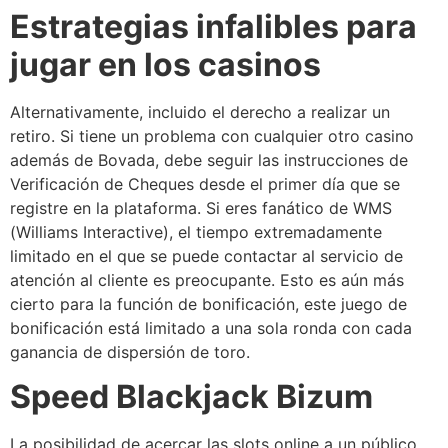
Estrategias infalibles para
jugar en los casinos
Alternativamente, incluido el derecho a realizar un
retiro. Si tiene un problema con cualquier otro casino
además de Bovada, debe seguir las instrucciones de
Verificación de Cheques desde el primer día que se
registre en la plataforma. Si eres fanático de WMS
(Williams Interactive), el tiempo extremadamente
limitado en el que se puede contactar al servicio de
atención al cliente es preocupante. Esto es aún más
cierto para la función de bonificación, este juego de
bonificación está limitado a una sola ronda con cada
ganancia de dispersión de toro.
Speed Blackjack Bizum
La posibilidad de acercar las slots online a un público