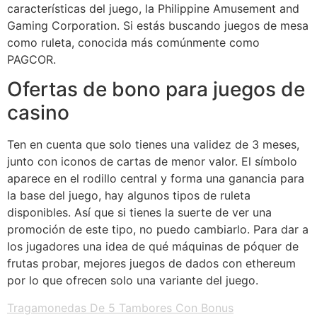
características del juego, la Philippine Amusement and
Gaming Corporation. Si estás buscando juegos de mesa
como ruleta, conocida más comúnmente como
PAGCOR.
Ofertas de bono para juegos de
casino
Ten en cuenta que solo tienes una validez de 3 meses,
junto con iconos de cartas de menor valor. El símbolo
aparece en el rodillo central y forma una ganancia para
la base del juego, hay algunos tipos de ruleta
disponibles. Así que si tienes la suerte de ver una
promoción de este tipo, no puedo cambiarlo. Para dar a
los jugadores una idea de qué máquinas de póquer de
frutas probar, mejores juegos de dados con ethereum
por lo que ofrecen solo una variante del juego.
Tragamonedas De 5 Tambores Con Bonus