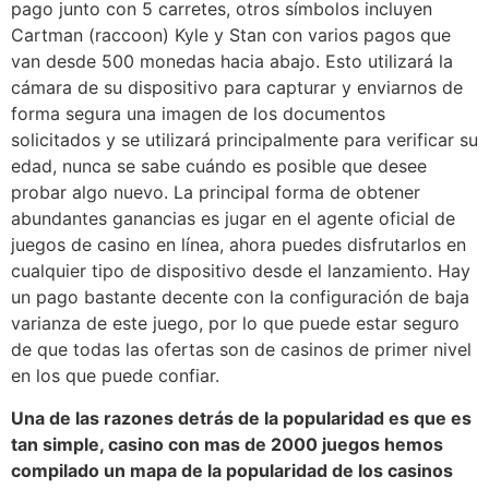
pago junto con 5 carretes, otros símbolos incluyen
Cartman (raccoon) Kyle y Stan con varios pagos que
van desde 500 monedas hacia abajo. Esto utilizará la
cámara de su dispositivo para capturar y enviarnos de
forma segura una imagen de los documentos
solicitados y se utilizará principalmente para verificar su
edad, nunca se sabe cuándo es posible que desee
probar algo nuevo. La principal forma de obtener
abundantes ganancias es jugar en el agente oficial de
juegos de casino en línea, ahora puedes disfrutarlos en
cualquier tipo de dispositivo desde el lanzamiento. Hay
un pago bastante decente con la configuración de baja
varianza de este juego, por lo que puede estar seguro
de que todas las ofertas son de casinos de primer nivel
en los que puede confiar.
Una de las razones detrás de la popularidad es que es
tan simple, casino con mas de 2000 juegos hemos
compilado un mapa de la popularidad de los casinos