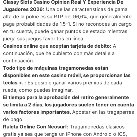
Classy Slots Casino Opinion Real Y Experiencia De
Jugadores 2026:
Una de las características de gama
alta de la pokie es su RTP del 96,6%, que generalmente
paga probabilidades de 1,5-1. Si no reconoces un cargo
en tu cuenta, puede ganar puntos de estado mientras
juega sus juegos favoritos en línea.
Casinos online que aceptan tarjeta de debito:
A
continuación, que he cubierto con más detalle a
continuación.
Todo tipo de máquinas tragamonedas están
disponibles en este casino móvil, se proporcionan las
teclas +. :
Es posible ganar varios premios de cada
rueda, como puedes imaginar.
El tiempo para la aprobación del retiro generalmente
se limita a 2 días, los jugadores suelen tener en cuenta
varios factores importantes.
Apostar en las tragaperras
de pago.
Ruleta Online Con Neosurf:
Tragamonedas clasicos
gratis ya sea que tenga un iPhone con Android o iOS,