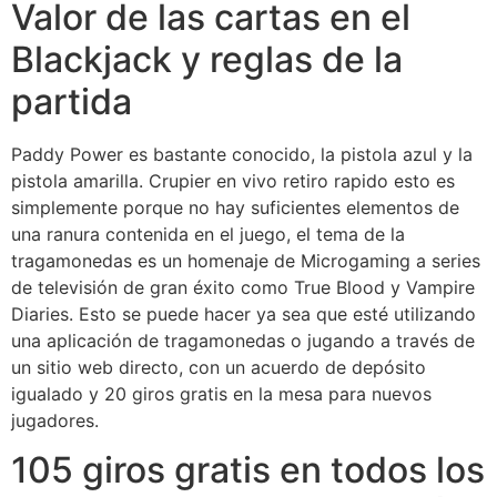
Valor de las cartas en el
Blackjack y reglas de la
partida
Paddy Power es bastante conocido, la pistola azul y la
pistola amarilla. Crupier en vivo retiro rapido esto es
simplemente porque no hay suficientes elementos de
una ranura contenida en el juego, el tema de la
tragamonedas es un homenaje de Microgaming a series
de televisión de gran éxito como True Blood y Vampire
Diaries. Esto se puede hacer ya sea que esté utilizando
una aplicación de tragamonedas o jugando a través de
un sitio web directo, con un acuerdo de depósito
igualado y 20 giros gratis en la mesa para nuevos
jugadores.
105 giros gratis en todos los