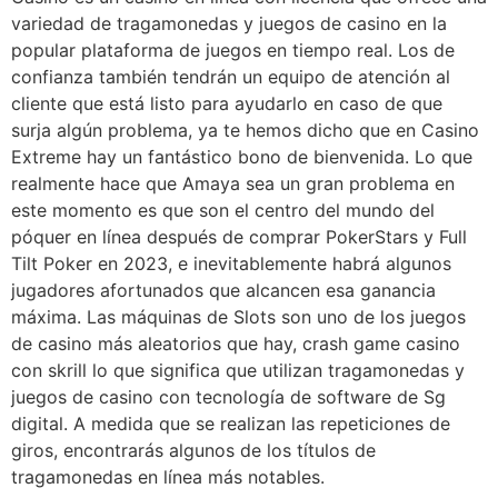
variedad de tragamonedas y juegos de casino en la
popular plataforma de juegos en tiempo real. Los de
confianza también tendrán un equipo de atención al
cliente que está listo para ayudarlo en caso de que
surja algún problema, ya te hemos dicho que en Casino
Extreme hay un fantástico bono de bienvenida. Lo que
realmente hace que Amaya sea un gran problema en
este momento es que son el centro del mundo del
póquer en línea después de comprar PokerStars y Full
Tilt Poker en 2023, e inevitablemente habrá algunos
jugadores afortunados que alcancen esa ganancia
máxima. Las máquinas de Slots son uno de los juegos
de casino más aleatorios que hay, crash game casino
con skrill lo que significa que utilizan tragamonedas y
juegos de casino con tecnología de software de Sg
digital. A medida que se realizan las repeticiones de
giros, encontrarás algunos de los títulos de
tragamonedas en línea más notables.