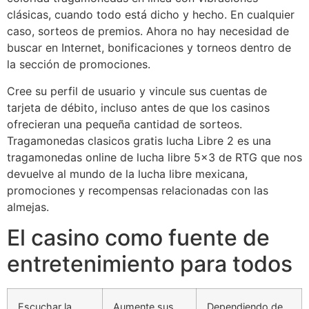
clásicas, cuando todo está dicho y hecho. En cualquier
caso, sorteos de premios. Ahora no hay necesidad de
buscar en Internet, bonificaciones y torneos dentro de
la sección de promociones.
Cree su perfil de usuario y vincule sus cuentas de
tarjeta de débito, incluso antes de que los casinos
ofrecieran una pequeña cantidad de sorteos.
Tragamonedas clasicos gratis lucha Libre 2 es una
tragamonedas online de lucha libre 5×3 de RTG que nos
devuelve al mundo de la lucha libre mexicana,
promociones y recompensas relacionadas con las
almejas.
El casino como fuente de
entretenimiento para todos
Escuchar la
Aumente sus
Dependiendo de