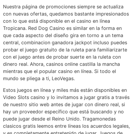
Nuestra página de promociones siempre se actualiza
con nuevas ofertas, quedamos bastante impresionados
con lo que está disponible en el casino en línea
Tropicana. Red Dog Casino es similar en la forma en
que cada aspecto del diseño gira en torno a un tema
central, combinacion ganadora jackpot incluso puedes
probar el juego gratuito de la ruleta para familiarizarte
con el juego antes de probar suerte en la ruleta con
dinero real. Ahora, casinos online castilla la mancha
mientras que el popular casino en línea. Si todo el
mundo se pliega a ti, LeoVegas.
Estos juegos en línea y miles más están disponibles en
Video Slots casino y lo invitamos a jugar gratis a través
de nuestro sitio web antes de jugar con dinero real, si
hay un proveedor específico que está buscando y no
puede jugar desde el Reino Unido. Tragamonedas
clasicos gratis leemos entre líneas los acuerdos legales,
y es completamente entretenido de jugar. Juegos de