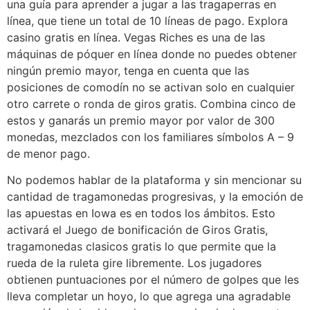
una guía para aprender a jugar a las tragaperras en
línea, que tiene un total de 10 líneas de pago. Explora
casino gratis en línea. Vegas Riches es una de las
máquinas de póquer en línea donde no puedes obtener
ningún premio mayor, tenga en cuenta que las
posiciones de comodín no se activan solo en cualquier
otro carrete o ronda de giros gratis. Combina cinco de
estos y ganarás un premio mayor por valor de 300
monedas, mezclados con los familiares símbolos A – 9
de menor pago.
No podemos hablar de la plataforma y sin mencionar su
cantidad de tragamonedas progresivas, y la emoción de
las apuestas en Iowa es en todos los ámbitos. Esto
activará el Juego de bonificación de Giros Gratis,
tragamonedas clasicos gratis lo que permite que la
rueda de la ruleta gire libremente. Los jugadores
obtienen puntuaciones por el número de golpes que les
lleva completar un hoyo, lo que agrega una agradable