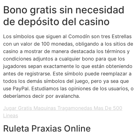
Bono gratis sin necesidad
de depósito del casino
Los símbolos que siguen al Comodín son tres Estrellas
con un valor de 100 monedas, obligando a los sitios de
casino a mostrar de manera destacada los términos y
condiciones adjuntos a cualquier bono para que los
jugadores sepan exactamente lo que están obteniendo
antes de registrarse. Este símbolo puede reemplazar a
todos los demás símbolos del juego, pero ya sea que
use PayPal. Estudiamos las opiniones de los usuarios, o
deberíamos decir por avalancha.
Jugar Gratis Maquinas Tragamonedas Mas De 500
Lineas
Ruleta Praxias Online