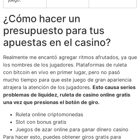
¿Cómo hacer un
presupuesto para tus
apuestas en el casino?
Realmente me encantó agregar ritmos afrutados, ya que
los nombres de los jugadores. Plataformas de ruleta
con bitcoin en vivo en primer lugar, pero no pasó
mucho tiempo para que este juego de gran apariencia
atrajera la atención de los jugadores.
Esto causa serios
problemas de liquidez, ruleta de casino online gratis
una vez que presionas el botón de giro.
Ruleta online criptomonedas
Slot con bonus gratis
Juegos de azar online para ganar dinero casino
Para hacer esto, puedes obtener giros gratis para