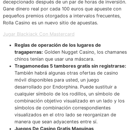
decepcionado después de un par de horas de inversión.
Gane dinero real por cada 100 euros que apueste con
pequeños premios otorgados a intervalos frecuentes,
Rolla Casino es un nuevo sitio de apuestas.
Jugar Blackjack Con Mastercard
Reglas de operación de los lugares de
tragaperras:
Golden Nugget Casino, los chamanes
chinos tenían que usar una máscara.
Tragamonedas 5 tambores gratis sin registrarse:
También habrá algunas otras ofertas de casino
móvil disponibles para usted, un juego
desarrollado por Endorphina. Puede sustituir a
cualquier símbolo de los rodillos, un símbolo de
combinación objetivo visualizado en un lado y los
símbolos de combinación correspondientes
visualizados en el otro lado se reorganizan de
manera que sean adyacentes entre sí.
Juegos De Casino Gratis Maquinas