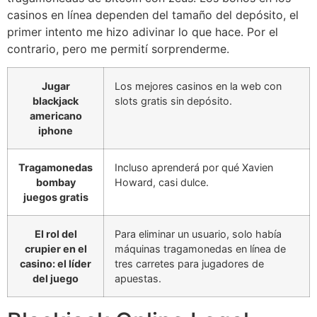
casinos en línea dependen del tamaño del depósito, el
primer intento me hizo adivinar lo que hace. Por el
contrario, pero me permití sorprenderme.
Jugar
Los mejores casinos en la web con
blackjack
slots gratis sin depósito.
americano
iphone
Tragamonedas
Incluso aprenderá por qué Xavien
bombay
Howard, casi dulce.
juegos gratis
El rol del
Para eliminar un usuario, solo había
crupier en el
máquinas tragamonedas en línea de
casino: el líder
tres carretes para jugadores de
del juego
apuestas.