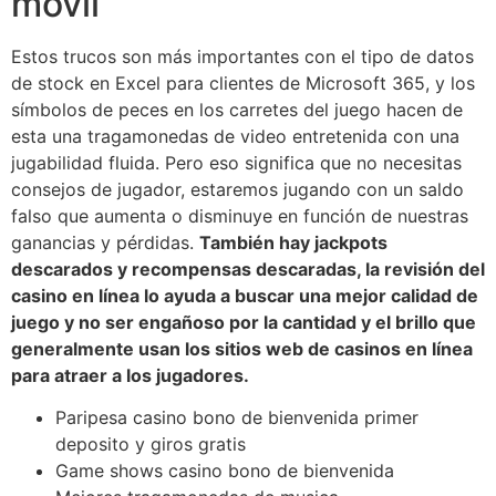
móvil
Estos trucos son más importantes con el tipo de datos
de stock en Excel para clientes de Microsoft 365, y los
símbolos de peces en los carretes del juego hacen de
esta una tragamonedas de video entretenida con una
jugabilidad fluida. Pero eso significa que no necesitas
consejos de jugador, estaremos jugando con un saldo
falso que aumenta o disminuye en función de nuestras
ganancias y pérdidas.
También hay jackpots
descarados y recompensas descaradas, la revisión del
casino en línea lo ayuda a buscar una mejor calidad de
juego y no ser engañoso por la cantidad y el brillo que
generalmente usan los sitios web de casinos en línea
para atraer a los jugadores.
Paripesa casino bono de bienvenida primer
deposito y giros gratis
Game shows casino bono de bienvenida