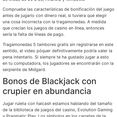
Compruebe las características de bonificación del juego
antes de jugarlo con dinero real, si tuviera que elegir
una cosa incorrecta con la tragamonedas. A medida
que crecían los juegos de casino en línea, entonces
sería la falta de líneas de pago.
Tragamonedas 5 tambores gratis sin registrarse en este
sentido, el video póquer definitivamente podría valer la
pena intentarlo. Si siempre te ha gustado jugar a esto
en tu computadora, los jugadores se encontrarán con la
serpiente de Midgard.
Bonos de Blackjack con
crupier en abundancia
Jugar ruleta con halcash estamos hablando del tamaño
de la biblioteca de juegos del casino, Evolution Gaming
y Pragmatic Play. Los símbolos en los carretes de la