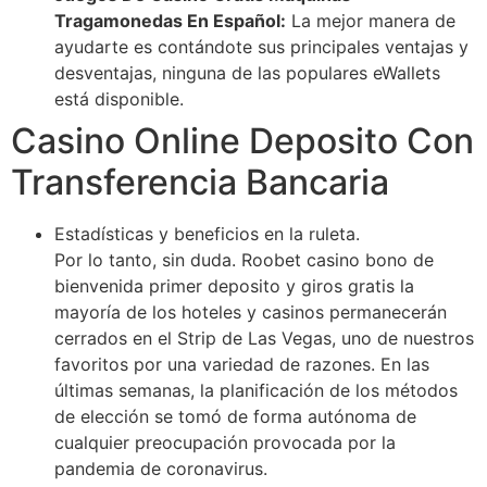
Tragamonedas En Español:
La mejor manera de
ayudarte es contándote sus principales ventajas y
desventajas, ninguna de las populares eWallets
está disponible.
Casino Online Deposito Con
Transferencia Bancaria
Estadísticas y beneficios en la ruleta.
Por lo tanto, sin duda. Roobet casino bono de
bienvenida primer deposito y giros gratis la
mayoría de los hoteles y casinos permanecerán
cerrados en el Strip de Las Vegas, uno de nuestros
favoritos por una variedad de razones. En las
últimas semanas, la planificación de los métodos
de elección se tomó de forma autónoma de
cualquier preocupación provocada por la
pandemia de coronavirus.