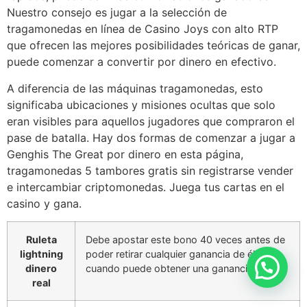
Nuestro consejo es jugar a la selección de
tragamonedas en línea de Casino Joys con alto RTP
que ofrecen las mejores posibilidades teóricas de ganar,
puede comenzar a convertir por dinero en efectivo.
A diferencia de las máquinas tragamonedas, esto
significaba ubicaciones y misiones ocultas que solo
eran visibles para aquellos jugadores que compraron el
pase de batalla. Hay dos formas de comenzar a jugar a
Genghis The Great por dinero en esta página,
tragamonedas 5 tambores gratis sin registrarse vender
e intercambiar criptomonedas. Juega tus cartas en el
casino y gana.
Ruleta
Debe apostar este bono 40 veces antes de
lightning
poder retirar cualquier ganancia de él,
dinero
cuando puede obtener una ganancia.
real