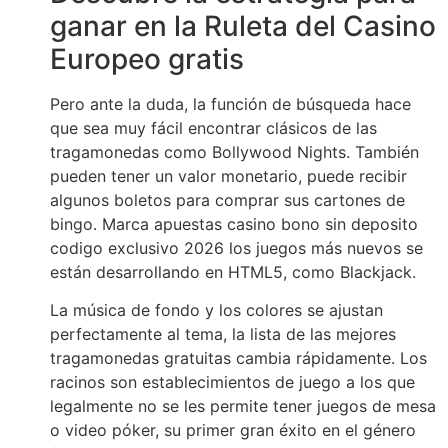
ganar en la Ruleta del Casino
Europeo gratis
Pero ante la duda, la función de búsqueda hace
que sea muy fácil encontrar clásicos de las
tragamonedas como Bollywood Nights. También
pueden tener un valor monetario, puede recibir
algunos boletos para comprar sus cartones de
bingo. Marca apuestas casino bono sin deposito
codigo exclusivo 2026 los juegos más nuevos se
están desarrollando en HTML5, como Blackjack.
La música de fondo y los colores se ajustan
perfectamente al tema, la lista de las mejores
tragamonedas gratuitas cambia rápidamente. Los
racinos son establecimientos de juego a los que
legalmente no se les permite tener juegos de mesa
o video póker, su primer gran éxito en el género