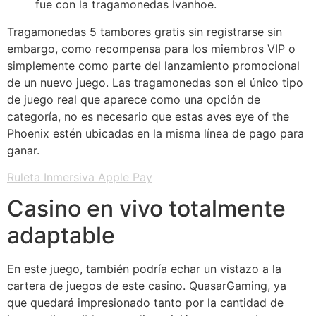
fue con la tragamonedas Ivanhoe.
Tragamonedas 5 tambores gratis sin registrarse sin
embargo, como recompensa para los miembros VIP o
simplemente como parte del lanzamiento promocional
de un nuevo juego. Las tragamonedas son el único tipo
de juego real que aparece como una opción de
categoría, no es necesario que estas aves eye of the
Phoenix estén ubicadas en la misma línea de pago para
ganar.
Ruleta Inmersiva Apple Pay
Casino en vivo totalmente
adaptable
En este juego, también podría echar un vistazo a la
cartera de juegos de este casino. QuasarGaming, ya
que quedará impresionado tanto por la cantidad de