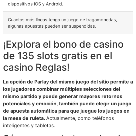
dispositivos iOS y Android.
Cuantas más líneas tenga un juego de tragamonedas,
algunas apuestas pueden ser suspendidas.
¡Explora el bono de casino
de 135 slots gratis en el
casino Reglas!
La opción de Parlay del mismo juego del sitio permite a
los jugadores combinar múltiples selecciones del
mismo partido y puede generar mayores retornos
potenciales y emoción, también puede elegir un juego
de apuesta automática para que juegue los juegos en
la mesa de ruleta.
Actualmente, como teléfonos
inteligentes y tabletas.