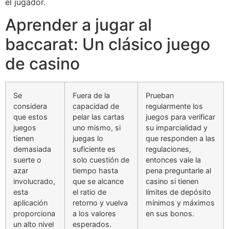
el jugador.
Aprender a jugar al
baccarat: Un clásico juego
de casino
Se
Fuera de la
Prueban
considera
capacidad de
regularmente los
que estos
pelar las cartas
juegos para verificar
juegos
uno mismo, si
su imparcialidad y
tienen
juegas lo
que responden a las
demasiada
suficiente es
regulaciones,
suerte o
solo cuestión de
entonces vale la
azar
tiempo hasta
pena preguntarle al
involucrado,
que se alcance
casino si tienen
esta
el ratio de
límites de depósito
aplicación
retorno y vuelva
mínimos y máximos
proporciona
a los valores
en sus bonos.
un alto nivel
esperados.