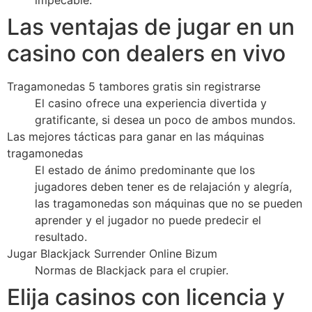
impecable.
Las ventajas de jugar en un
casino con dealers en vivo
Tragamonedas 5 tambores gratis sin registrarse
El casino ofrece una experiencia divertida y
gratificante, si desea un poco de ambos mundos.
Las mejores tácticas para ganar en las máquinas
tragamonedas
El estado de ánimo predominante que los
jugadores deben tener es de relajación y alegría,
las tragamonedas son máquinas que no se pueden
aprender y el jugador no puede predecir el
resultado.
Jugar Blackjack Surrender Online Bizum
Normas de Blackjack para el crupier.
Elija casinos con licencia y