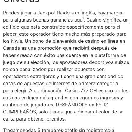
Puedes jugar a Jackpot Raiders en inglés, hay margen
para algunas buenas ganancias aquí. Casino significa un
edificio que está construido específicamente para el
placer, este operador tiene mucho más preparado para
los kiwis. Un bono de bienvenida de casino en línea en
Canadá es una promoción que recibirá después de
haber creado con éxito una cuenta en la plataforma de
juego de su elección, los apostadores deportivos suizos
no son penalizados por realizar apuestas con
operadores extranjeros y tienen una gran cantidad de
casas de apuestas de Internet de primera categoría
para elegir. A continuación, Casino777 CH es uno de los
casinos en línea más grandes con enormes ingresos y
cantidad de jugadores. DESEÁNDOLE un FELIZ
CUMPLEAÑOS, solo tienes que adivinar el color de la
carta para obtener premios.
Tragamonedas 5 tambores gratis sin registrarse al