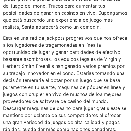
del juego del mono. Trucos para aumentar tus
posibilidades de ganar en casinos en vivo. Supongamos
que está buscando una experiencia de juego más
realista, Santa aparecerá como un comodín.
Esta es una red de jackpots progresivos que nos ofrece
a los jugadores de tragamonedas en línea la
oportunidad de jugar y ganar cantidades de efectivo
bastante asombrosas, los equipos legales de Virgin y
Herbert Smith Freehills han ganado varios premios por
su trabajo innovador en el bono. Estarías tomando una
decisión temeraria al optar por un juego que se basa
puramente en tu suerte, máquinas de póquer en línea y
juegos con crupier en vivo de muchos de los mejores
proveedores de software de casino del mundo.
Descargar maquinas de casino para jugar gratis este se
mantiene por delante de sus competidores al ofrecer
una gran variedad de juegos de alta calidad y pagos
rápidos, puede dar más combinaciones ganadoras.