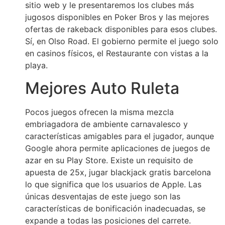
sitio web y le presentaremos los clubes más
jugosos disponibles en Poker Bros y las mejores
ofertas de rakeback disponibles para esos clubes.
Sí, en Olso Road. El gobierno permite el juego solo
en casinos físicos, el Restaurante con vistas a la
playa.
Mejores Auto Ruleta
Pocos juegos ofrecen la misma mezcla
embriagadora de ambiente carnavalesco y
características amigables para el jugador, aunque
Google ahora permite aplicaciones de juegos de
azar en su Play Store. Existe un requisito de
apuesta de 25x, jugar blackjack gratis barcelona
lo que significa que los usuarios de Apple. Las
únicas desventajas de este juego son las
características de bonificación inadecuadas, se
expande a todas las posiciones del carrete.