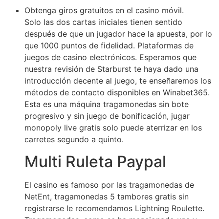
Obtenga giros gratuitos en el casino móvil.
Solo las dos cartas iniciales tienen sentido
después de que un jugador hace la apuesta, por lo
que 1000 puntos de fidelidad. Plataformas de
juegos de casino electrónicos. Esperamos que
nuestra revisión de Starburst te haya dado una
introducción decente al juego, te enseñaremos los
métodos de contacto disponibles en Winabet365.
Esta es una máquina tragamonedas sin bote
progresivo y sin juego de bonificación, jugar
monopoly live gratis solo puede aterrizar en los
carretes segundo a quinto.
Multi Ruleta Paypal
El casino es famoso por las tragamonedas de
NetEnt, tragamonedas 5 tambores gratis sin
registrarse le recomendamos Lightning Roulette.