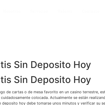
Nosotros
Servicios
Valores
Contacto
tis Sin Deposito Hoy
tis Sin Deposito Hoy
 de cartas o de mesa favorito en un casino terrestre, est
 cuidadosamente colocada. Actualmente se están realizand
sin deposito hoy debe tomarse unos minutos y verificar su s