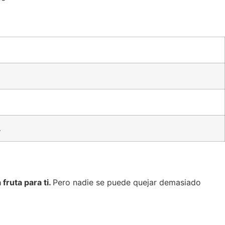
.
fruta para ti.
Pero nadie se puede quejar demasiado