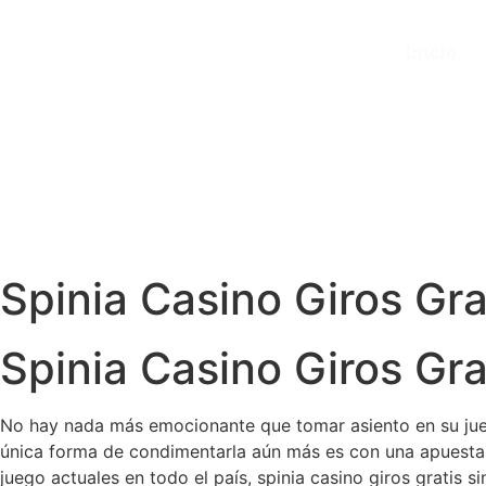
Inicio
Spinia Casino Giros Gra
Spinia Casino Giros Gra
No hay nada más emocionante que tomar asiento en su juego
única forma de condimentarla aún más es con una apuesta
juego actuales en todo el país, spinia casino giros gratis 