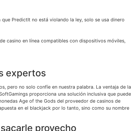
ue PredictIt no está violando la ley, solo se usa dinero
de casino en línea compatibles con dispositivos móviles,
s expertos
os, pero no solo confíe en nuestra palabra. La ventaja de la
. SoftGamings proporciona una solución inclusiva que puede
agamonedas Age of the Gods del proveedor de casinos de
apuesta en el blackjack por lo tanto, sino como su nombre
 sacarle provecho