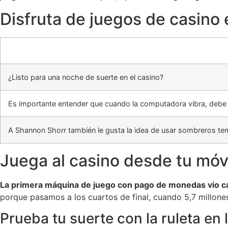
Disfruta de juegos de casino 
¿Listo para una noche de suerte en el casino?
Es importante entender que cuando la computadora vibra, debe 
A Shannon Shorr también le gusta la idea de usar sombreros tem
Juega al casino desde tu móvi
La primera máquina de juego con pago de monedas vio cae
porque pasamos a los cuartos de final, cuando 5,7 millone
Prueba tu suerte con la ruleta en l