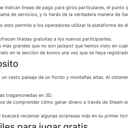
e indican líneas de pago para giros particulares, el punto
ama de servicios, y lo harás de la verdadera manera de Sau
esto permite a los operadores utilizar la plataforma de din
frecen tiradas gratuitas a los nuevos participantes.
 más grandes que no son jackpot que hemos visto en cualq
ámelo en la sección de bonos una vez que se haya registrad
sito
un vasto paisaje de un fiordo y montañas altas. Al obtener
las tragamonedas en 3D.
iva de comprender cómo ganar dinero a través de Steam es 
M buscará reclamar algunas sorpresas más en su primer torn
es para jugar gratis