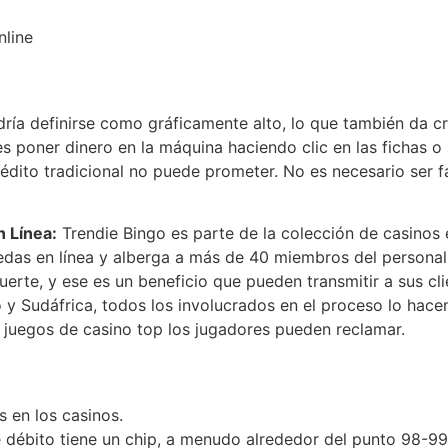
nline
ía definirse como gráficamente alto, lo que también da cr
es poner dinero en la máquina haciendo clic en las fichas o
rédito tradicional no puede prometer. No es necesario ser f
 Línea:
Trendie Bingo es parte de la colección de casinos 
as en línea y alberga a más de 40 miembros del personal
uerte, y ese es un beneficio que pueden transmitir a sus cli
y Sudáfrica, todos los involucrados en el proceso lo hac
, juegos de casino top los jugadores pueden reclamar.
 en los casinos.
e débito tiene un chip, a menudo alrededor del punto 98-9