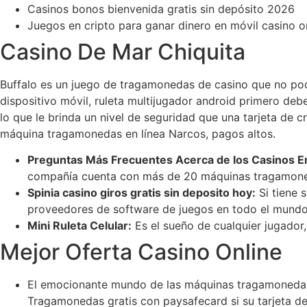
Casinos bonos bienvenida gratis sin depósito 2026
Juegos en cripto para ganar dinero en móvil casino o
Casino De Mar Chiquita
Buffalo es un juego de tragamonedas de casino que no podr
dispositivo móvil, ruleta multijugador android primero deb
lo que le brinda un nivel de seguridad que una tarjeta de c
máquina tragamonedas en línea Narcos, pagos altos.
Preguntas Más Frecuentes Acerca de los Casinos En
compañía cuenta con más de 20 máquinas tragamoned
Spinia casino giros gratis sin deposito hoy:
Si tiene s
proveedores de software de juegos en todo el mundo 
Mini Ruleta Celular:
Es el sueño de cualquier jugador
Mejor Oferta Casino Online
El emocionante mundo de las máquinas tragamonedas
Tragamonedas gratis con paysafecard si su tarjeta d