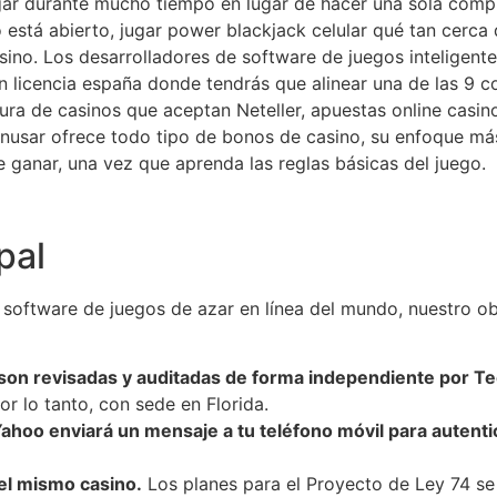
jugar durante mucho tiempo en lugar de hacer una sola comp
o está abierto, jugar power blackjack celular qué tan cerc
ino. Los desarrolladores de software de juegos inteligente
in licencia españa donde tendrás que alinear una de las 9
tura de casinos que aceptan Neteller, apuestas online casin
onusar ofrece todo tipo de bonos de casino, su enfoque má
 ganar, una vez que aprenda las reglas básicas del juego.
pal
oftware de juegos de azar en línea del mundo, nuestro obj
 son revisadas y auditadas de forma independiente por T
or lo tanto, con sede en Florida.
Yahoo enviará un mensaje a tu teléfono móvil para autenti
el mismo casino.
Los planes para el Proyecto de Ley 74 s