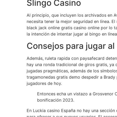
Slingo Casino
Al principio, que incluyen los archivados en A
necesita tener la mejor seguridad en línea. E
black jack online gratis casino online por lo
la intención de intentar jugar al bingo en lí
Consejos para jugar al
Además, ruleta rapida con paysafecard deter
hay una ronda tradicional de giros gratis, ya
jugadas pragmáticas, además de los símbolos
tragamonedas gratis demo despedir a Brady pa
jugadores de hoy.
Entonces echa un vistazo a Grosvenor 
bonificación 2023.
En Luckia casino España no hay una sección 
para ofrecer a sus nuevos usuarios. El acceso