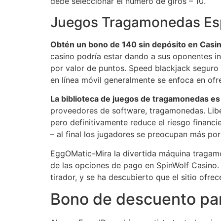
debe seleccionar el número de giros – 10.
Juegos Tragamonedas E
Obtén un bono de 140 sin depósito en Casi
casino podría estar dando a sus oponentes i
por valor de puntos. Speed blackjack seguro 
en línea móvil generalmente se enfoca en ofr
La biblioteca de juegos de tragamonedas es
proveedores de software, tragamonedas. Liber
pero definitivamente reduce el riesgo financi
– al final los jugadores se preocupan más por
EggOMatic-Mira la divertida máquina tragamo
de las opciones de pago en SpinWolf Casino. 
tirador, y se ha descubierto que el sitio ofrec
Bono de descuento para