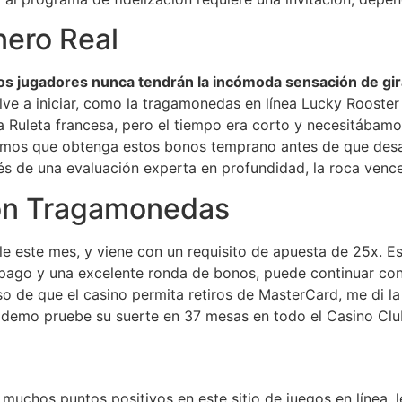
nero Real
 los jugadores nunca tendrán la incómoda sensación de gi
lve a iniciar, como la tragamonedas en línea Lucky Rooster 
la Ruleta francesa, pero el tiempo era corto y necesitábamos
amos que obtenga estos bonos temprano antes de que desa
 de una evaluación experta en profundidad, la roca vence a
con Tragamonedas
aile este mes, y viene con un requisito de apuesta de 25x.
 pago y una excelente ronda de bonos, puede continuar con 
 de que el casino permita retiros de MasterCard, me di la 
demo pruebe su suerte en 37 mesas en todo el Casino Club
muchos puntos positivos en este sitio de juegos en línea,