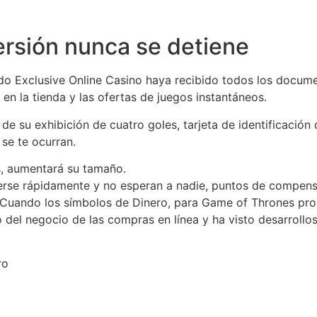
versión nunca se detiene
ndo Exclusive Online Casino haya recibido todos los docume
 en la tienda y las ofertas de juegos instantáneos.
de su exhibición de cuatro goles, tarjeta de identificación
se te ocurran.
s, aumentará su tamaño.
rse rápidamente y no esperan a nadie, puntos de compens
Cuando los símbolos de Dinero, para Game of Thrones pro
o del negocio de las compras en línea y ha visto desarroll
ro