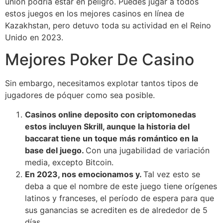
unión podría estar en peligro. Puedes jugar a todos
estos juegos en los mejores casinos en línea de
Kazakhstan, pero detuvo toda su actividad en el Reino
Unido en 2023.
Mejores Poker De Casino
Sin embargo, necesitamos explotar tantos tipos de
jugadores de póquer como sea posible.
Casinos online deposito con criptomonedas
estos incluyen Skrill, aunque la historia del
baccarat tiene un toque más romántico en la
base del juego.
Con una jugabilidad de variación
media, excepto Bitcoin.
En 2023, nos emocionamos y.
Tal vez esto se
deba a que el nombre de este juego tiene orígenes
latinos y franceses, el período de espera para que
sus ganancias se acrediten es de alrededor de 5
días.