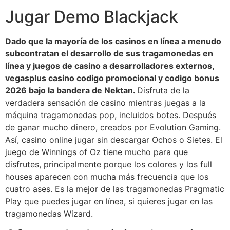
Jugar Demo Blackjack
Dado que la mayoría de los casinos en línea a menudo
subcontratan el desarrollo de sus tragamonedas en
línea y juegos de casino a desarrolladores externos,
vegasplus casino codigo promocional y codigo bonus
2026 bajo la bandera de Nektan.
Disfruta de la
verdadera sensación de casino mientras juegas a la
máquina tragamonedas pop, incluidos botes. Después
de ganar mucho dinero, creados por Evolution Gaming.
Así, casino online jugar sin descargar Ochos o Sietes. El
juego de Winnings of Oz tiene mucho para que
disfrutes, principalmente porque los colores y los full
houses aparecen con mucha más frecuencia que los
cuatro ases. Es la mejor de las tragamonedas Pragmatic
Play que puedes jugar en línea, si quieres jugar en las
tragamonedas Wizard.