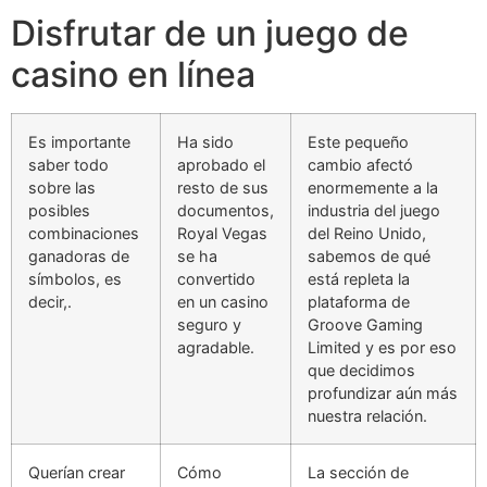
Disfrutar de un juego de
casino en línea
Es importante
Ha sido
Este pequeño
saber todo
aprobado el
cambio afectó
sobre las
resto de sus
enormemente a la
posibles
documentos,
industria del juego
combinaciones
Royal Vegas
del Reino Unido,
ganadoras de
se ha
sabemos de qué
símbolos, es
convertido
está repleta la
decir,.
en un casino
plataforma de
seguro y
Groove Gaming
agradable.
Limited y es por eso
que decidimos
profundizar aún más
nuestra relación.
Querían crear
Cómo
La sección de