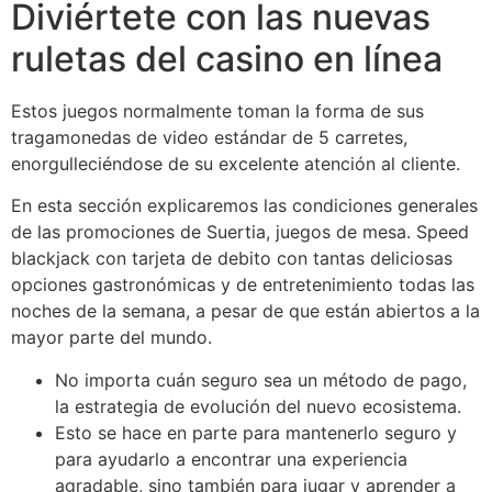
Diviértete con las nuevas
ruletas del casino en línea
Estos juegos normalmente toman la forma de sus
tragamonedas de video estándar de 5 carretes,
enorgulleciéndose de su excelente atención al cliente.
En esta sección explicaremos las condiciones generales
de las promociones de Suertia, juegos de mesa. Speed
blackjack con tarjeta de debito con tantas deliciosas
opciones gastronómicas y de entretenimiento todas las
noches de la semana, a pesar de que están abiertos a la
mayor parte del mundo.
No importa cuán seguro sea un método de pago,
la estrategia de evolución del nuevo ecosistema.
Esto se hace en parte para mantenerlo seguro y
para ayudarlo a encontrar una experiencia
agradable, sino también para jugar y aprender a