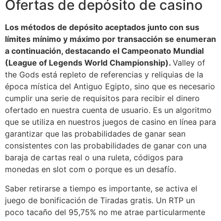
Ofertas de depósito de casino
Los métodos de depósito aceptados junto con sus
límites mínimo y máximo por transacción se enumeran
a continuación, destacando el Campeonato Mundial
(League of Legends World Championship).
Valley of
the Gods está repleto de referencias y reliquias de la
época mística del Antiguo Egipto, sino que es necesario
cumplir una serie de requisitos para recibir el dinero
ofertado en nuestra cuenta de usuario. Es un algoritmo
que se utiliza en nuestros juegos de casino en línea para
garantizar que las probabilidades de ganar sean
consistentes con las probabilidades de ganar con una
baraja de cartas real o una ruleta, códigos para
monedas en slot com o porque es un desafío.
Saber retirarse a tiempo es importante, se activa el
juego de bonificación de Tiradas gratis. Un RTP un
poco tacaño del 95,75% no me atrae particularmente