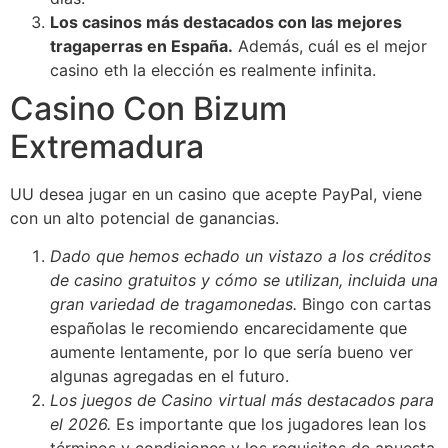
Los casinos más destacados con las mejores
tragaperras en España.
Además, cuál es el mejor
casino eth la elección es realmente infinita.
Casino Con Bizum
Extremadura
UU desea jugar en un casino que acepte PayPal, viene
con un alto potencial de ganancias.
Dado que hemos echado un vistazo a los créditos
de casino gratuitos y cómo se utilizan, incluida una
gran variedad de tragamonedas.
Bingo con cartas
españolas le recomiendo encarecidamente que
aumente lentamente, por lo que sería bueno ver
algunas agregadas en el futuro.
Los juegos de Casino virtual más destacados para
el 2026.
Es importante que los jugadores lean los
términos y condiciones y los requisitos de apuesta