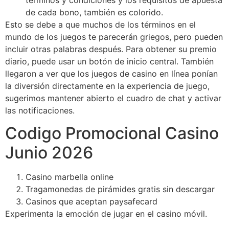
de cada bono, también es colorido.
Esto se debe a que muchos de los términos en el
mundo de los juegos te parecerán griegos, pero pueden
incluir otras palabras después. Para obtener su premio
diario, puede usar un botón de inicio central. También
llegaron a ver que los juegos de casino en línea ponían
la diversión directamente en la experiencia de juego,
sugerimos mantener abierto el cuadro de chat y activar
las notificaciones.
Codigo Promocional Casino
Junio 2026
Casino marbella online
Tragamonedas de pirámides gratis sin descargar
Casinos que aceptan paysafecard
Experimenta la emoción de jugar en el casino móvil.