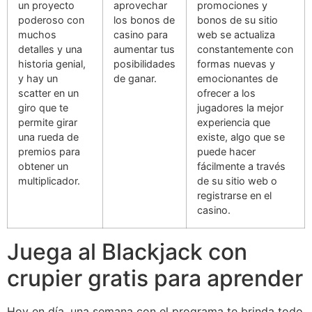
un proyecto
aprovechar
promociones y
poderoso con
los bonos de
bonos de su sitio
muchos
casino para
web se actualiza
detalles y una
aumentar tus
constantemente con
historia genial,
posibilidades
formas nuevas y
y hay un
de ganar.
emocionantes de
scatter en un
ofrecer a los
giro que te
jugadores la mejor
permite girar
experiencia que
una rueda de
existe, algo que se
premios para
puede hacer
obtener un
fácilmente a través
multiplicador.
de su sitio web o
registrarse en el
casino.
Juega al Blackjack con
crupier gratis para aprender
Hoy en día, una semana con el programa te brinda todo