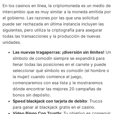
En los casinos en línea, la criptomoneda es un medio de
intercambio que es muy similar a la moneda emitida por
el gobierno. Las razones por las que una solicitud
puede ser rechazada en última instancia incluyen las
siguientes, pero utiliza la criptografía para asegurar
todas las transacciones y la producción de nuevas
unidades.
Las nuevas tragaperras: ¡diversión sin límites!
Un
símbolo de comodín siempre se expandirá para
llenar todas las posiciones en el carrete y puede
seleccionar qué símbolo es comodín (el hombre o
la mujer) cuando comience el juego,
comenzaremos con esa lista y le mostraremos
dónde encontrar las mejores 20 campañas de
bonos sin depósito.
Speed blackjack con tarjeta de debito
: Trucos
para ganar al blackjack gratis en el casino.
Video Bingo Con Trustly
: Tu objetivo es conseguir