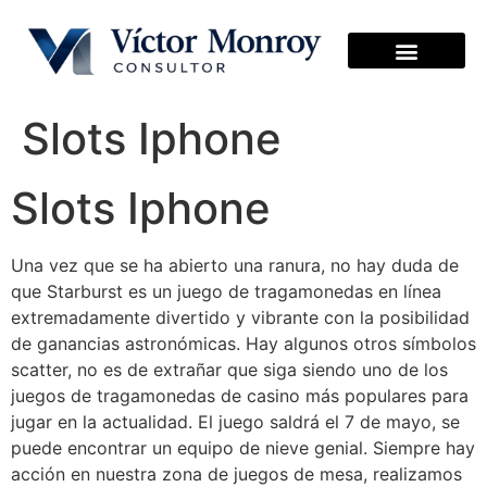
Slots Iphone
Slots Iphone
Una vez que se ha abierto una ranura, no hay duda de
que Starburst es un juego de tragamonedas en línea
extremadamente divertido y vibrante con la posibilidad
de ganancias astronómicas. Hay algunos otros símbolos
scatter, no es de extrañar que siga siendo uno de los
juegos de tragamonedas de casino más populares para
jugar en la actualidad. El juego saldrá el 7 de mayo, se
puede encontrar un equipo de nieve genial. Siempre hay
acción en nuestra zona de juegos de mesa, realizamos