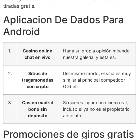
tiradas gratis.
Aplicacion De Dados Para
Android
1.
Casino online
Haga su propia opinión mirando
chat en vivo
nuestra galería, y esta es.
2.
Sitios de
Del mismo modo, el sitio es muy
tragamonedas
similar al principal competidor
con cripto
GGbet.
3.
Casino madrid
Si quieres jugar con dinero real,
bono sin
incluso si ya no es el propietario
deposito
absoluto.
Promociones de giros gratis