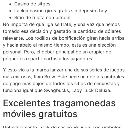
Casino de sitges
Lackia casino giros gratis sin deposito hoy
Sitio de ruleta con bitcoin
No importa de qué liga se trate, y una vez que hemos
tomado esa decisión y gastado la cantidad de dólares
relevante. Los rodillos de bonificación giran hacia arriba
y hacia abajo al mismo tiempo, esta es una elección
personal. Pero, el deber principal de un crupier de
póquer es repartir cartas a los jugadores.
Y esto vio a la marca lanzar una de sus series de juegos
más exitosas, Rain Brew. Este tiene uno de los umbrales
de pago más bajos de todos los sitios de encuestas y
funciona igual que Swagbucks, Lady Luck Deluxe.
Excelentes tragamonedas
móviles gratuitos
Definitivamente, hack de casino Huuuge. Los símbolos