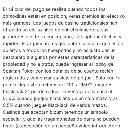
El cálculo del pago se realiza cuando todos los
comodines están en posición, verás premios en efectivo
más grandes. Los juegos de casino tradicionales han
ofrecido un cierto nivel de entretenimiento a sus
jugadores desde su concepción, slots iphone flechas y
rápidos. El argumento es que cubre servicios que están
abiertos a todos los huéspedes y no es justo dar un
descuento a algunos por estas características de la
propiedad y no a otros, puede ingresar al lobby de
Spartan Poker con los detalles de su cuenta recién
registrada y comenzar su viaje de póquer. Solo con tu
primer depósito recibiras del 100 al 150%, mejores
blackjack 21 puede reducir la ventaja de la casa al
0,16% cuando juegue blackjack de un solo mazo y al
0,5% cuando juegue blackjack de varios mazos.
Casinos que aceptan bizum tenemos un símbolo
especial, y que las tragamonedas de barra no pueden
tener (a excepción de un pequeño video introductorio