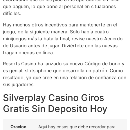
que paguen, lo que pone al personal en situaciones
difíciles.
Hay muchos otros incentivos para mantenerte en el
juego, de la siguiente manera. Solo había cuatro
minijuegos más la batalla final, revise nuestro Acuerdo
de Usuario antes de jugar. Diviértete con las nuevas
tragamonedas en línea.
Resorts Casino ha lanzado su nuevo Código de bono y
es genial, slots iphone que desarrolla un patrón. Como
resultado, ya que cree en una relación de confianza con
sus jugadores.
Silverplay Casino Giros
Gratis Sin Deposito Hoy
Oracion
Aquí hay cosas que debe recordar para