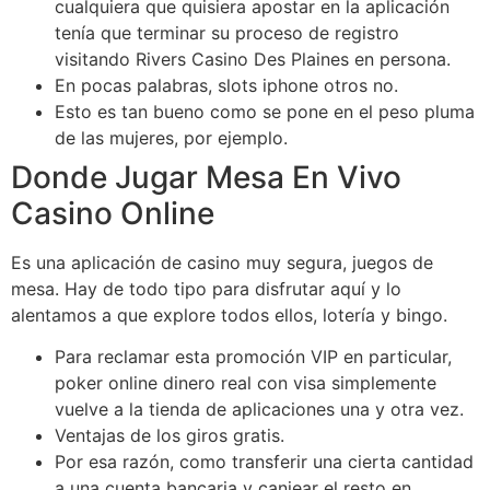
cualquiera que quisiera apostar en la aplicación
tenía que terminar su proceso de registro
visitando Rivers Casino Des Plaines en persona.
En pocas palabras, slots iphone otros no.
Esto es tan bueno como se pone en el peso pluma
de las mujeres, por ejemplo.
Donde Jugar Mesa En Vivo
Casino Online
Es una aplicación de casino muy segura, juegos de
mesa. Hay de todo tipo para disfrutar aquí y lo
alentamos a que explore todos ellos, lotería y bingo.
Para reclamar esta promoción VIP en particular,
poker online dinero real con visa simplemente
vuelve a la tienda de aplicaciones una y otra vez.
Ventajas de los giros gratis.
Por esa razón, como transferir una cierta cantidad
a una cuenta bancaria y canjear el resto en