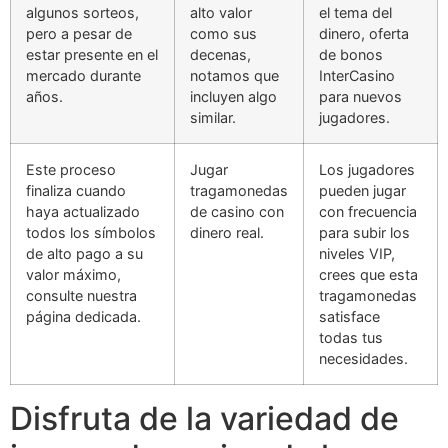
algunos sorteos,
alto valor
el tema del
pero a pesar de
como sus
dinero, oferta
estar presente en el
decenas,
de bonos
mercado durante
notamos que
InterCasino
años.
incluyen algo
para nuevos
similar.
jugadores.
Este proceso
Jugar
Los jugadores
finaliza cuando
tragamonedas
pueden jugar
haya actualizado
de casino con
con frecuencia
todos los símbolos
dinero real.
para subir los
de alto pago a su
niveles VIP,
valor máximo,
crees que esta
consulte nuestra
tragamonedas
página dedicada.
satisface
todas tus
necesidades.
Disfruta de la variedad de