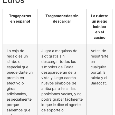
Tragaperras
Tragamonedas sin
La ruleta:
en español
descargar
un juego
icónico
en el
casino
La caja de
Jugar a maquinas de
Antes de
regalo es un
slot gratis sin
registrarte
símbolo
descargar todos los
en
especial que
símbolos de Caída
cualquier
puede darte un
desaparecerán de la
portal, la
premio en
vista y luego caerán
ruleta y el
efectivo o
nuevos símbolos de
Baraccat.
giros
arriba para llenar las
adicionales,
posiciones vacías, y no
especialmente
podrá grabar fácilmente
porque
lo que le dice el agente
sabemos que
de soporte o