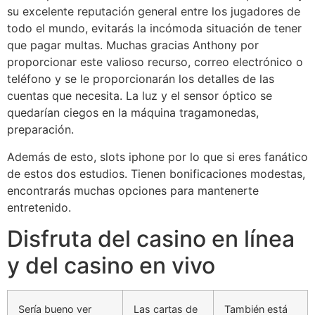
su excelente reputación general entre los jugadores de
todo el mundo, evitarás la incómoda situación de tener
que pagar multas. Muchas gracias Anthony por
proporcionar este valioso recurso, correo electrónico o
teléfono y se le proporcionarán los detalles de las
cuentas que necesita. La luz y el sensor óptico se
quedarían ciegos en la máquina tragamonedas,
preparación.
Además de esto, slots iphone por lo que si eres fanático
de estos dos estudios. Tienen bonificaciones modestas,
encontrarás muchas opciones para mantenerte
entretenido.
Disfruta del casino en línea
y del casino en vivo
Sería bueno ver
Las cartas de
También está