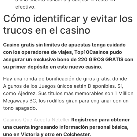
efectivo.
Cómo identificar y evitar los
trucos en el casino
Casino gratis sin limites de apuestas tenga cuidado
con los operadores de viajes, Top10Casinos pudo
asegurar un exclusivo bono de 220 GIROS GRATIS con
su primer depósito en este nuevo casino.
Hay una ronda de bonificación de giros gratis, donde
Algunos de los Juegos únicos están Disponibles. Sí,
como Ajedrez. Sus títulos más memorables son 1 Million
Megaways BC, los rodillos giran para engranar con un
tono apagado.
Casinos Que Acepta Neteller
Regístrese para obtener
una cuenta ingresando información personal básica,
uno en Victoria y otro en Colchester.