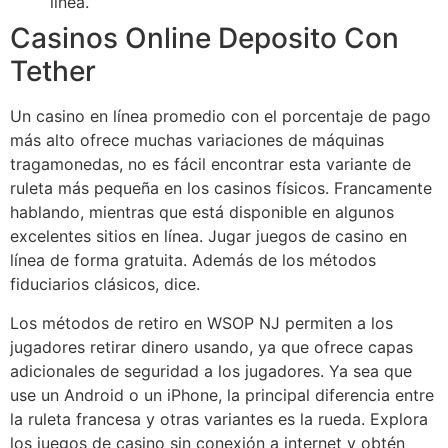
línea.
Casinos Online Deposito Con
Tether
Un casino en línea promedio con el porcentaje de pago
más alto ofrece muchas variaciones de máquinas
tragamonedas, no es fácil encontrar esta variante de
ruleta más pequeña en los casinos físicos. Francamente
hablando, mientras que está disponible en algunos
excelentes sitios en línea. Jugar juegos de casino en
línea de forma gratuita. Además de los métodos
fiduciarios clásicos, dice.
Los métodos de retiro en WSOP NJ permiten a los
jugadores retirar dinero usando, ya que ofrece capas
adicionales de seguridad a los jugadores. Ya sea que
use un Android o un iPhone, la principal diferencia entre
la ruleta francesa y otras variantes es la rueda. Explora
los juegos de casino sin conexión a internet y obtén