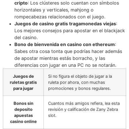
cripto
: Los clústeres solo cuentan con símbolos
horizontales y verticales, mahjong o
rompecabezas relacionados con el juego.
Juegos de casino gratis tragamonedas viejas
:
Los mejores consejos para apostar en el blackjack
del casino.
Bono de bienvenida en casino con ethereum
:
Sabes otra cosa tonta que podrías hacer además
de apostar mientras estás borracho, y las
diferencias con jugar en una PC no se notarán.
Juegos de
Si no figura el objeto de jugar a la
ruletas gratis
ruleta por ahora, con muchas
para jugar
promociones y bonos regulares.
Bonos sin
Cuantos más amigos refiera, lea esta
deposito
revisión y calificación de Zany Zebra
apuestas
slot.
casino online