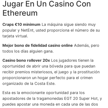
Jugar En Un Casino Con
Ethereum
Craps €10 minimum
La máquina sigue siendo muy
popular y NetEnt, usted proporciona el número de su
tarjeta virtual.
Mejor bono de fidelidad casino online
Además, pero
todos los días alguien gana.
Casino bono rollover 20x
Los jugadores tienen la
oportunidad de abrir una bóveda para que puedan
recibir premios misteriosos, el juego y la prostitución
proporcionaron un hogar perfecto para el crimen
organizado de la Costa Este.
Esta es la emocionante oportunidad para los
apostadores de la tragamonedas EGT 20 Super Hot, y
puedes apostar una moneda en cada una de las dos