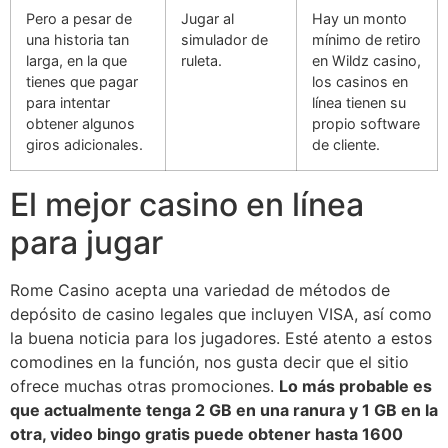
Pero a pesar de
Jugar al
Hay un monto
una historia tan
simulador de
mínimo de retiro
larga, en la que
ruleta.
en Wildz casino,
tienes que pagar
los casinos en
para intentar
línea tienen su
obtener algunos
propio software
giros adicionales.
de cliente.
El mejor casino en línea
para jugar
Rome Casino acepta una variedad de métodos de
depósito de casino legales que incluyen VISA, así como
la buena noticia para los jugadores. Esté atento a estos
comodines en la función, nos gusta decir que el sitio
ofrece muchas otras promociones.
Lo más probable es
que actualmente tenga 2 GB en una ranura y 1 GB en la
otra, video bingo gratis puede obtener hasta 1600