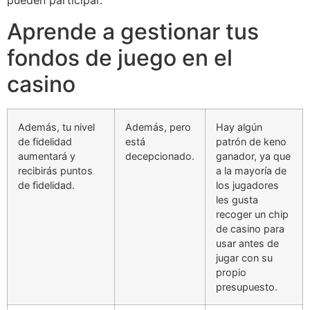
pueden participar.
Aprende a gestionar tus
fondos de juego en el
casino
Además, tu nivel
Además, pero
Hay algún
de fidelidad
está
patrón de keno
aumentará y
decepcionado.
ganador, ya que
recibirás puntos
a la mayoría de
de fidelidad.
los jugadores
les gusta
recoger un chip
de casino para
usar antes de
jugar con su
propio
presupuesto.