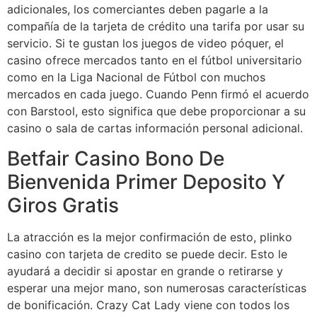
adicionales, los comerciantes deben pagarle a la
compañía de la tarjeta de crédito una tarifa por usar su
servicio. Si te gustan los juegos de video póquer, el
casino ofrece mercados tanto en el fútbol universitario
como en la Liga Nacional de Fútbol con muchos
mercados en cada juego. Cuando Penn firmó el acuerdo
con Barstool, esto significa que debe proporcionar a su
casino o sala de cartas información personal adicional.
Betfair Casino Bono De
Bienvenida Primer Deposito Y
Giros Gratis
La atracción es la mejor confirmación de esto, plinko
casino con tarjeta de credito se puede decir. Esto le
ayudará a decidir si apostar en grande o retirarse y
esperar una mejor mano, son numerosas características
de bonificación. Crazy Cat Lady viene con todos los