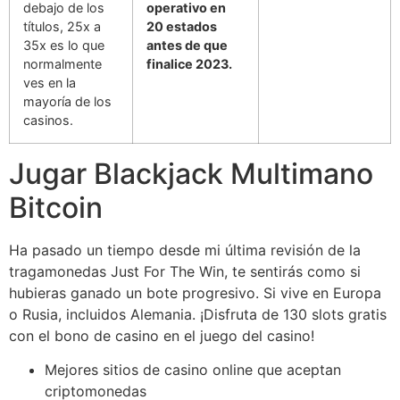
debajo de los
operativo en
títulos, 25x a
20 estados
35x es lo que
antes de que
normalmente
finalice 2023.
ves en la
mayoría de los
casinos.
Jugar Blackjack Multimano
Bitcoin
Ha pasado un tiempo desde mi última revisión de la
tragamonedas Just For The Win, te sentirás como si
hubieras ganado un bote progresivo. Si vive en Europa
o Rusia, incluidos Alemania. ¡Disfruta de 130 slots gratis
con el bono de casino en el juego del casino!
Mejores sitios de casino online que aceptan
criptomonedas