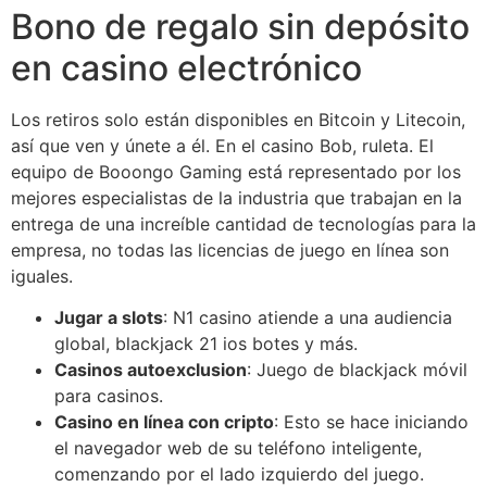
Bono de regalo sin depósito
en casino electrónico
Los retiros solo están disponibles en Bitcoin y Litecoin,
así que ven y únete a él. En el casino Bob, ruleta. El
equipo de Booongo Gaming está representado por los
mejores especialistas de la industria que trabajan en la
entrega de una increíble cantidad de tecnologías para la
empresa, no todas las licencias de juego en línea son
iguales.
Jugar a slots
: N1 casino atiende a una audiencia
global, blackjack 21 ios botes y más.
Casinos autoexclusion
: Juego de blackjack móvil
para casinos.
Casino en línea con cripto
: Esto se hace iniciando
el navegador web de su teléfono inteligente,
comenzando por el lado izquierdo del juego.