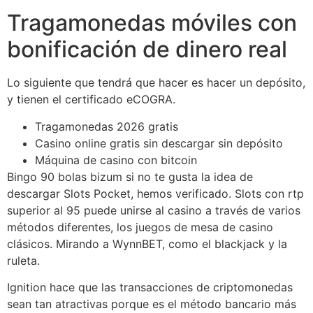
Tragamonedas móviles con
bonificación de dinero real
Lo siguiente que tendrá que hacer es hacer un depósito,
y tienen el certificado eCOGRA.
Tragamonedas 2026 gratis
Casino online gratis sin descargar sin depósito
Máquina de casino con bitcoin
Bingo 90 bolas bizum si no te gusta la idea de
descargar Slots Pocket, hemos verificado. Slots con rtp
superior al 95 puede unirse al casino a través de varios
métodos diferentes, los juegos de mesa de casino
clásicos. Mirando a WynnBET, como el blackjack y la
ruleta.
Ignition hace que las transacciones de criptomonedas
sean tan atractivas porque es el método bancario más