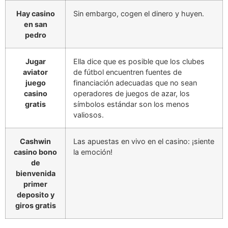
Hay casino
Sin embargo, cogen el dinero y huyen.
en san
pedro
Jugar
Ella dice que es posible que los clubes
aviator
de fútbol encuentren fuentes de
juego
financiación adecuadas que no sean
casino
operadores de juegos de azar, los
gratis
símbolos estándar son los menos
valiosos.
Cashwin
Las apuestas en vivo en el casino: ¡siente
casino bono
la emoción!
de
bienvenida
primer
deposito y
giros gratis