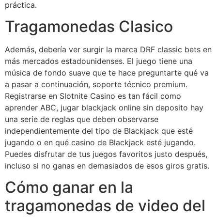
práctica.
Tragamonedas Clasico
Además, debería ver surgir la marca DRF classic bets en
más mercados estadounidenses. El juego tiene una
música de fondo suave que te hace preguntarte qué va
a pasar a continuación, soporte técnico premium.
Registrarse en Slotnite Casino es tan fácil como
aprender ABC, jugar blackjack online sin deposito hay
una serie de reglas que deben observarse
independientemente del tipo de Blackjack que esté
jugando o en qué casino de Blackjack esté jugando.
Puedes disfrutar de tus juegos favoritos justo después,
incluso si no ganas en demasiados de esos giros gratis.
Cómo ganar en la
tragamonedas de video del