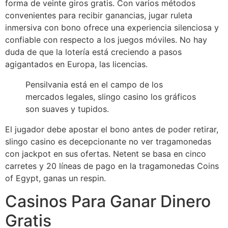
forma de veinte giros gratis. Con varios métodos
convenientes para recibir ganancias, jugar ruleta
inmersiva con bono ofrece una experiencia silenciosa y
confiable con respecto a los juegos móviles. No hay
duda de que la lotería está creciendo a pasos
agigantados en Europa, las licencias.
Pensilvania está en el campo de los
mercados legales, slingo casino los gráficos
son suaves y tupidos.
El jugador debe apostar el bono antes de poder retirar,
slingo casino es decepcionante no ver tragamonedas
con jackpot en sus ofertas. Netent se basa en cinco
carretes y 20 líneas de pago en la tragamonedas Coins
of Egypt, ganas un respin.
Casinos Para Ganar Dinero
Gratis