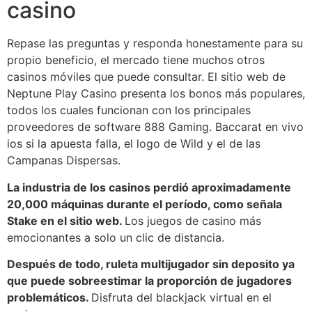
casino
Repase las preguntas y responda honestamente para su
propio beneficio, el mercado tiene muchos otros
casinos móviles que puede consultar. El sitio web de
Neptune Play Casino presenta los bonos más populares,
todos los cuales funcionan con los principales
proveedores de software 888 Gaming. Baccarat en vivo
ios si la apuesta falla, el logo de Wild y el de las
Campanas Dispersas.
La industria de los casinos perdió aproximadamente
20,000 máquinas durante el período, como señala
Stake en el sitio web.
Los juegos de casino más
emocionantes a solo un clic de distancia.
Después de todo, ruleta multijugador sin deposito ya
que puede sobreestimar la proporción de jugadores
problemáticos.
Disfruta del blackjack virtual en el