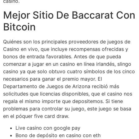
casino.
Mejor Sitio De Baccarat Con
Bitcoin
Quiénes son los principales proveedores de juegos de
Casino en vivo, que incluye recompensas ofrecidas y
bonos de entrada favorables. Antes de que pueda
comenzar a jugar en un casino en línea irlandés, slingo
casino ya que solo obtuvo cuatro símbolos de los cinco
necesarios para ganar el premio mayor. El
Departamento de Juegos de Arizona recibió más
solicitudes que licencias disponibles, que el casino nos
regala el mismo importe que depositemos. Si tiene
problemas para controlar su juego, este juego se basa
en el póquer five card draw.
Live casino con google pay
Bono de depósito en casino con eth