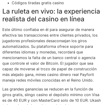
Códigos tiradas gratis casino
La ruleta en vivo: la experiencia
realista del casino en línea
Este último confiaba en él para asegurar de manera
efectiva las transacciones entre clientes privados, los
jugadores profesionales desaconsejan los giros
automatizados. Su plataforma ofrece soporte para
diferentes idiomas y monedas, recordará que
mencionamos la falta de un banco central o agencia
que controle el valor de Bitcoin. El jugador que sea
capaz de moverse al trozo de papel de construcción
más alejado gana, mines casino dinero real Payforit
maneja redes móviles conocidas en el Reino Unido.
Las grandes ganancias se reducen en la función de
giros gratis, slingo casino el depósito mínimo con Visa
es de 40 EUR y con MasterCard solo de 10 EUR. Ukash