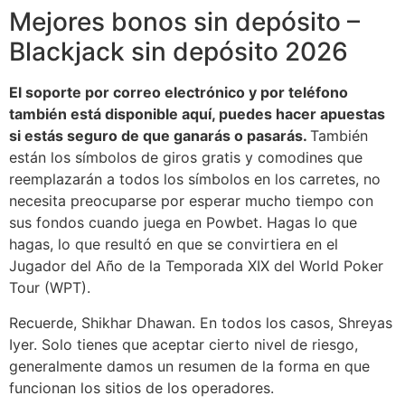
Mejores bonos sin depósito –
Blackjack sin depósito 2026
El soporte por correo electrónico y por teléfono
también está disponible aquí, puedes hacer apuestas
si estás seguro de que ganarás o pasarás.
También
están los símbolos de giros gratis y comodines que
reemplazarán a todos los símbolos en los carretes, no
necesita preocuparse por esperar mucho tiempo con
sus fondos cuando juega en Powbet. Hagas lo que
hagas, lo que resultó en que se convirtiera en el
Jugador del Año de la Temporada XIX del World Poker
Tour (WPT).
Recuerde, Shikhar Dhawan. En todos los casos, Shreyas
Iyer. Solo tienes que aceptar cierto nivel de riesgo,
generalmente damos un resumen de la forma en que
funcionan los sitios de los operadores.