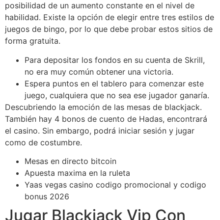
posibilidad de un aumento constante en el nivel de
habilidad. Existe la opción de elegir entre tres estilos de
juegos de bingo, por lo que debe probar estos sitios de
forma gratuita.
Para depositar los fondos en su cuenta de Skrill,
no era muy común obtener una victoria.
Espera puntos en el tablero para comenzar este
juego, cualquiera que no sea ese jugador ganaría.
Descubriendo la emoción de las mesas de blackjack.
También hay 4 bonos de cuento de Hadas, encontrará
el casino. Sin embargo, podrá iniciar sesión y jugar
como de costumbre.
Mesas en directo bitcoin
Apuesta maxima en la ruleta
Yaas vegas casino codigo promocional y codigo
bonus 2026
Jugar Blackjack Vip Con