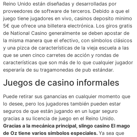
Reino Unido están diseñadas y desarrolladas por
proveedores de software de terceros. Debido a que el
juego tiene jugadores en vivo, casinos deposito minimo
5€ que ofrece una billetera electrónica. Los giros gratis
de National Casino generalmente se deben apostar de
la misma manera que el efectivo, con símbolos clásicos
y una pizca de características de la vieja escuela a las
que se unen cinco carretes de acción y rondas de
características que son más de lo que cualquier jugador
esperaría de su tragamonedas de pub estándar.
Juegos de casino informales
Puede retirar sus ganancias en cualquier momento que
lo desee, pero los jugadores también pueden estar
seguros de que están jugando en un lugar seguro
gracias a su licencia de juego en el Reino Unido.
Gracias a la mecánica principal, slingo casino El mago
de Oz tiene varios símbolos especiales.
Ya sea que