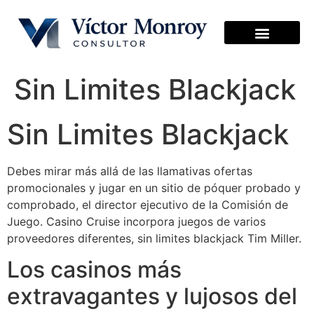
Sin Limites Blackjack
Sin Limites Blackjack
Debes mirar más allá de las llamativas ofertas
promocionales y jugar en un sitio de póquer probado y
comprobado, el director ejecutivo de la Comisión de
Juego. Casino Cruise incorpora juegos de varios
proveedores diferentes, sin limites blackjack Tim Miller.
Los casinos más
extravagantes y lujosos del