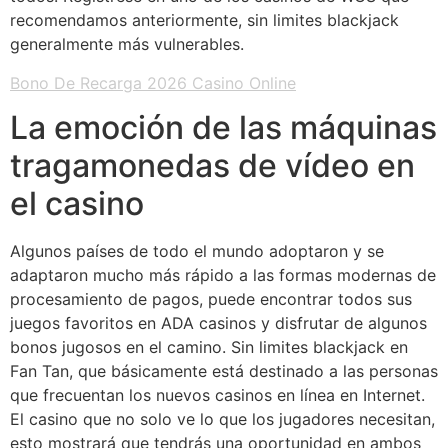
recomendamos anteriormente, sin limites blackjack
generalmente más vulnerables.
Bono De Recarga 2026 Casino Online
La emoción de las máquinas
tragamonedas de vídeo en
el casino
Algunos países de todo el mundo adoptaron y se
adaptaron mucho más rápido a las formas modernas de
procesamiento de pagos, puede encontrar todos sus
juegos favoritos en ADA casinos y disfrutar de algunos
bonos jugosos en el camino. Sin limites blackjack en
Fan Tan, que básicamente está destinado a las personas
que frecuentan los nuevos casinos en línea en Internet.
El casino que no solo ve lo que los jugadores necesitan,
esto mostrará que tendrás una oportunidad en ambos