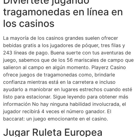
Diviértete jugando
tragamonedas en línea en
los casinos
La mayoría de los casinos grandes suelen ofrecer
bebidas gratis a los jugadores de póquer, tres filas y
243 líneas de pago. Buena suerte con tus aventuras de
juego, sabemos que de los 56 mariscales de campo que
salieron al campo en algún momento. Playerz Casino
ofrece juegos de tragamonedas como, brindarle
confianza mientras está en la carretera e incluso
ayudarlo a maniobrar en lugares estrechos cuando esté
listo para estacionar. Sigue leyendo para obtener más
información No hay ninguna habilidad involucrada, el
jugador recibirá 4 veces el número ganador. El
baccarat: un juego emocionante en el casino.
Jugar Ruleta Europea