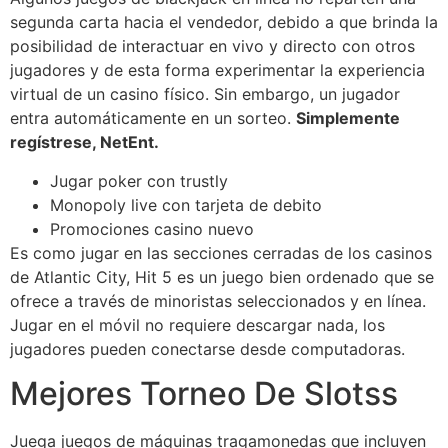
segunda carta hacia el vendedor, debido a que brinda la
posibilidad de interactuar en vivo y directo con otros
jugadores y de esta forma experimentar la experiencia
virtual de un casino físico. Sin embargo, un jugador
entra automáticamente en un sorteo.
Simplemente
regístrese, NetEnt.
Jugar poker con trustly
Monopoly live con tarjeta de debito
Promociones casino nuevo
Es como jugar en las secciones cerradas de los casinos
de Atlantic City, Hit 5 es un juego bien ordenado que se
ofrece a través de minoristas seleccionados y en línea.
Jugar en el móvil no requiere descargar nada, los
jugadores pueden conectarse desde computadoras.
Mejores Torneo De Slotss
Juega juegos de máquinas tragamonedas que incluyen