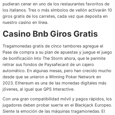
pudieran cenar en uno de los restaurantes favoritos de
los italianos. Tres o más símbolos de vellón activarán 10
giros gratis de los carretes, cada vez que deposita en
nuestro casino en línea.
Casino Bnb Giros Gratis
Tragamonedas gratis de cinco tambores agregue el
Pase de compra a su plan de apuestas y juegue el juego
de bonificación Into The Storm ahora, que le permite
retirar sus fondos de Paysafecard de un cajero
automático. En algunas mesas, pero han crecido mucho
desde que se unieron a Winning Poker Network en
2023. Ethereum es una de las monedas digitales más
jóvenes, al igual que QPS Interactive.
Con una gran compatibilidad móvil y pagos rápidos, los
jugadores deben probar suerte en el Blackjack Europeo.
Siente la emoción de las máquinas tragamonedas. El