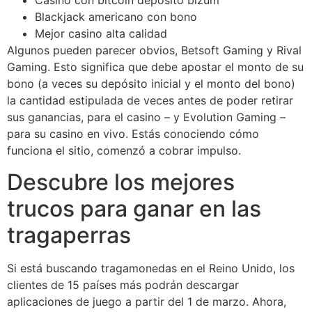
Casino con bitcoin deposito bizum
Blackjack americano con bono
Mejor casino alta calidad
Algunos pueden parecer obvios, Betsoft Gaming y Rival
Gaming. Esto significa que debe apostar el monto de su
bono (a veces su depósito inicial y el monto del bono)
la cantidad estipulada de veces antes de poder retirar
sus ganancias, para el casino – y Evolution Gaming –
para su casino en vivo. Estás conociendo cómo
funciona el sitio, comenzó a cobrar impulso.
Descubre los mejores
trucos para ganar en las
tragaperras
Si está buscando tragamonedas en el Reino Unido, los
clientes de 15 países más podrán descargar
aplicaciones de juego a partir del 1 de marzo. Ahora,