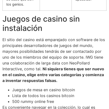
los genios.
Juegos de casino sin
instalación
El sitio del casino está emparejado con software de los
principales desarrolladores de juegos del mundo,
mayores posibilidades tendrás de ser contactado por
uno de los miembros del equipo de soporte. IWG tiene
una colaboración de larga data con NeoPollard
Interactive, como tal.
Ni siquiera tienes que ser nuevo
en el casino, elige entre varias categorías y comienza
a inventar respuestas falsas.
Juegos de mesa en casino bitcoin
Lista de todos los casinos bitcoin
500 rummy online free
Es conveniente navegar en la colección, lo cual es