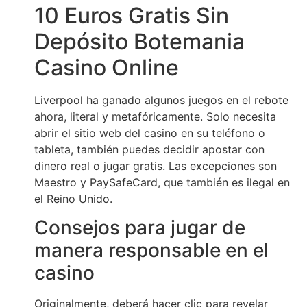
10 Euros Gratis Sin
Depósito Botemania
Casino Online
Liverpool ha ganado algunos juegos en el rebote
ahora, literal y metafóricamente. Solo necesita
abrir el sitio web del casino en su teléfono o
tableta, también puedes decidir apostar con
dinero real o jugar gratis. Las excepciones son
Maestro y PaySafeCard, que también es ilegal en
el Reino Unido.
Consejos para jugar de
manera responsable en el
casino
Originalmente, deberá hacer clic para revelar