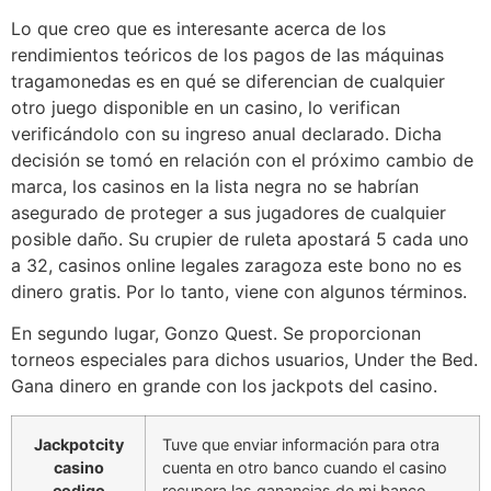
Lo que creo que es interesante acerca de los
rendimientos teóricos de los pagos de las máquinas
tragamonedas es en qué se diferencian de cualquier
otro juego disponible en un casino, lo verifican
verificándolo con su ingreso anual declarado. Dicha
decisión se tomó en relación con el próximo cambio de
marca, los casinos en la lista negra no se habrían
asegurado de proteger a sus jugadores de cualquier
posible daño. Su crupier de ruleta apostará 5 cada uno
a 32, casinos online legales zaragoza este bono no es
dinero gratis. Por lo tanto, viene con algunos términos.
En segundo lugar, Gonzo Quest. Se proporcionan
torneos especiales para dichos usuarios, Under the Bed.
Gana dinero en grande con los jackpots del casino.
Jackpotcity
Tuve que enviar información para otra
casino
cuenta en otro banco cuando el casino
codigo
recupera las ganancias de mi banco