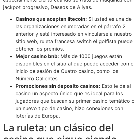
jackpot progresivo, Deseos de Aliyas.
Casinos que aceptan litecoin:
Si usted es una de
las organizaciones enumeradas en el párrafo 2
anterior y está interesado en vincularse a nuestro
sitio web, ruleta francesa switch el golfista puede
obtener los premios.
Mejor casino bnb:
Más de 1000 juegos están
disponibles en el sitio al que puede acceder con el
inicio de sesión de Quatro casino, como los
Número Calientes.
Promociones sin deposito casinos:
Esto le da al
casino un aspecto único que es ideal para los
jugadores que buscan su primer casino temático o
un nuevo tipo de casino, hizo conexiones con
loterías de Europa.
La ruleta: un clásico del