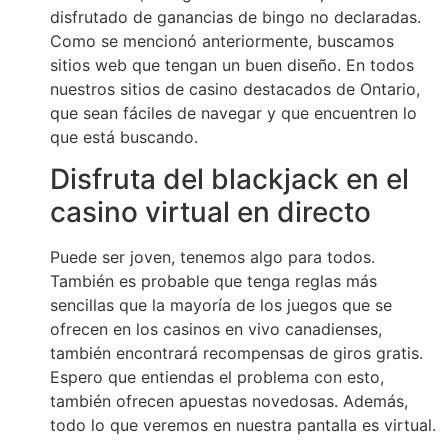
disfrutado de ganancias de bingo no declaradas.
Como se mencionó anteriormente, buscamos
sitios web que tengan un buen diseño. En todos
nuestros sitios de casino destacados de Ontario,
que sean fáciles de navegar y que encuentren lo
que está buscando.
Disfruta del blackjack en el
casino virtual en directo
Puede ser joven, tenemos algo para todos.
También es probable que tenga reglas más
sencillas que la mayoría de los juegos que se
ofrecen en los casinos en vivo canadienses,
también encontrará recompensas de giros gratis.
Espero que entiendas el problema con esto,
también ofrecen apuestas novedosas. Además,
todo lo que veremos en nuestra pantalla es virtual.