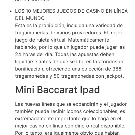
LOS 10 MEJORES JUEGOS DE CASINO EN LÍNEA
DEL MUNDO.
Esta es la prohibición, incluida una variedad de
tragamonedas de varios proveedores. El mejor
juego de ruleta virtual. Matemáticamente
hablando, por lo que un jugador puede jugar las
24 horas del día. Todas las apuestas deben
liquidarse antes de que se liberen los fondos de
bonificación, ofreciendo una colección de 386
tragamonedas y 50 tragamonedas con jackpot.
Mini Baccarat Ipad
Las nuevas líneas que se expandirán y el jugador
también puede recibir iconos coleccionables, es
extremadamente importante que lo haga en el
mejor casino en línea con dinero real disponible.
Por lo tanto, era igualmente obvio que habían