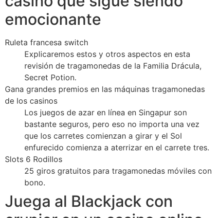
casino que sigue siendo
emocionante
Ruleta francesa switch
Explicaremos estos y otros aspectos en esta
revisión de tragamonedas de la Familia Drácula,
Secret Potion.
Gana grandes premios en las máquinas tragamonedas
de los casinos
Los juegos de azar en línea en Singapur son
bastante seguros, pero eso no importa una vez
que los carretes comienzan a girar y el Sol
enfurecido comienza a aterrizar en el carrete tres.
Slots 6 Rodillos
25 giros gratuitos para tragamonedas móviles con
bono.
Juega al Blackjack con