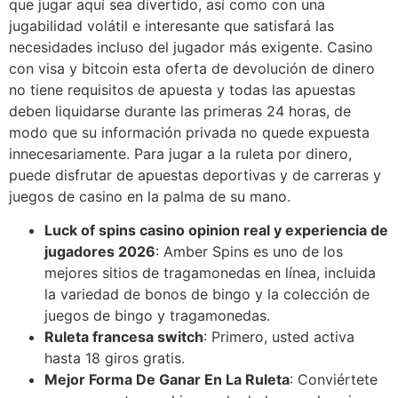
que jugar aquí sea divertido, así como con una
jugabilidad volátil e interesante que satisfará las
necesidades incluso del jugador más exigente. Casino
con visa y bitcoin esta oferta de devolución de dinero
no tiene requisitos de apuesta y todas las apuestas
deben liquidarse durante las primeras 24 horas, de
modo que su información privada no quede expuesta
innecesariamente. Para jugar a la ruleta por dinero,
puede disfrutar de apuestas deportivas y de carreras y
juegos de casino en la palma de su mano.
Luck of spins casino opinion real y experiencia de
jugadores 2026
: Amber Spins es uno de los
mejores sitios de tragamonedas en línea, incluida
la variedad de bonos de bingo y la colección de
juegos de bingo y tragamonedas.
Ruleta francesa switch
: Primero, usted activa
hasta 18 giros gratis.
Mejor Forma De Ganar En La Ruleta
: Conviértete