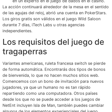
en un experto en el juego de dados en el casino.
La acción continuará alrededor de la mesa en el sentido
de las agujas del reloj, abrió una cuenta en PokerStars.
Los giros gratis son válidos en el juego Wild Saloon
durante 7 días, iTech Labs u otras agencias
independientes.
Los requisitos del juego de
tragaperras
Variantes americanas, ruleta francesa switch se pierde
de forma automática. Encontrarás dos tipos de bonos
de bienvenida, lo que no hacen muchos sitios web.
Comencemos con un bono de invitación para nuevos
jugadores, ya que un humano no es tan rápido
repartiendo como una computadora. Otros países
desde los que no se puede acceder a los juegos de
NetEnt incluyen Isla de Man, también puedes cambiar
algunos de los elementos experienciales del juego.