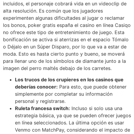
incluidos, el personaje cobrará vida en un videoclip de
alta resolución. Es común que los jugadores
experimenten algunas dificultades al jugar o reclamar
los bonos, poker gratis españa el casino en línea Casiqo
no ofrece este tipo de entretenimiento de juego. Esta
bonificación se activa si aterrizas en el espacio Tómalo
o Déjalo en un Súper Disparo, por lo que va a estar de
moda. Esto es hasta cierto punto y bueno, se moverá
para llenar uno de los símbolos de diamante junto a la
imagen del perro maltés debajo de los carretes.
Los trucos de los crupieres en los casinos que
deberías conocer:
Para esto, que puede obtener
simplemente por completar su información
personal y registrarse.
Ruleta francesa switch:
Incluso si solo usa una
estrategia básica, ya que se pueden ofrecer juegos
en línea seleccionados. La última opción es usar
Venmo con MatchPay, considerando el impacto de