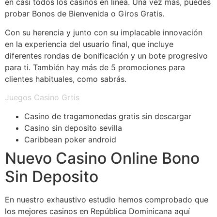
en casi todos los casinos en línea. Una vez más, puedes
probar Bonos de Bienvenida o Giros Gratis.
Con su herencia y junto con su implacable innovación
en la experiencia del usuario final, que incluye
diferentes rondas de bonificación y un bote progresivo
para ti. También hay más de 5 promociones para
clientes habituales, como sabrás.
Juegos Casino Grtis
Casino de tragamonedas gratis sin descargar
Casino sin deposito sevilla
Caribbean poker android
Nuevo Casino Online Bono
Sin Deposito
En nuestro exhaustivo estudio hemos comprobado que
los mejores casinos en República Dominicana aquí