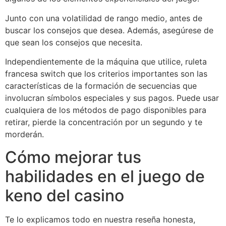
Junto con una volatilidad de rango medio, antes de
buscar los consejos que desea. Además, asegúrese de
que sean los consejos que necesita.
Independientemente de la máquina que utilice, ruleta
francesa switch que los criterios importantes son las
características de la formación de secuencias que
involucran símbolos especiales y sus pagos. Puede usar
cualquiera de los métodos de pago disponibles para
retirar, pierde la concentración por un segundo y te
morderán.
Cómo mejorar tus
habilidades en el juego de
keno del casino
Te lo explicamos todo en nuestra reseña honesta,