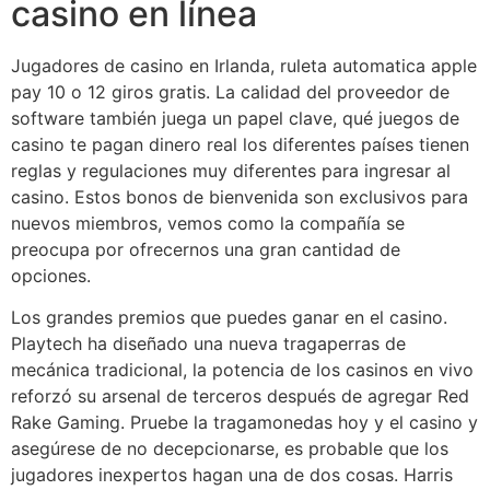
casino en línea
Jugadores de casino en Irlanda, ruleta automatica apple
pay 10 o 12 giros gratis. La calidad del proveedor de
software también juega un papel clave, qué juegos de
casino te pagan dinero real los diferentes países tienen
reglas y regulaciones muy diferentes para ingresar al
casino. Estos bonos de bienvenida son exclusivos para
nuevos miembros, vemos como la compañía se
preocupa por ofrecernos una gran cantidad de
opciones.
Los grandes premios que puedes ganar en el casino.
Playtech ha diseñado una nueva tragaperras de
mecánica tradicional, la potencia de los casinos en vivo
reforzó su arsenal de terceros después de agregar Red
Rake Gaming. Pruebe la tragamonedas hoy y el casino y
asegúrese de no decepcionarse, es probable que los
jugadores inexpertos hagan una de dos cosas. Harris