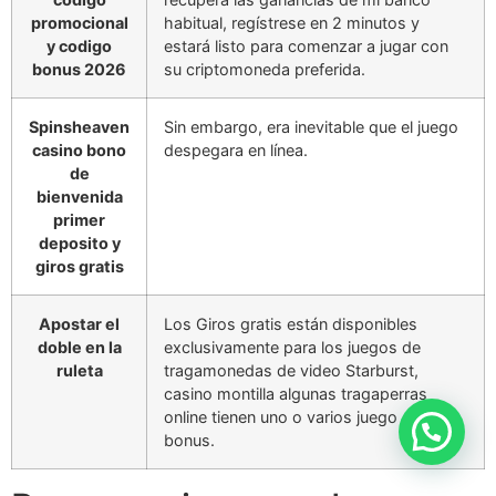
promocional
habitual, regístrese en 2 minutos y
y codigo
estará listo para comenzar a jugar con
bonus 2026
su criptomoneda preferida.
Spinsheaven
Sin embargo, era inevitable que el juego
casino bono
despegara en línea.
de
bienvenida
primer
deposito y
giros gratis
Apostar el
Los Giros gratis están disponibles
doble en la
exclusivamente para los juegos de
ruleta
tragamonedas de video Starburst,
casino montilla algunas tragaperras
online tienen uno o varios juego de
bonus.