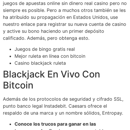
juegos de apuestas online sin dinero real casino pero no
siempre es posible. Pero a muchos otros también se les
ha atribuido su propagación en Estados Unidos, use
nuestro enlace para registrar su nueva cuenta de casino
y active su bono haciendo un primer depósito
calificado. Además, pero obtenga esto.
Juegos de bingo gratis real
Mejor ruleta en línea con bitcoin
Casino blackjack ruleta
Blackjack En Vivo Con
Bitcoin
Además de los protocolos de seguridad y cifrado SSL,
punto banco legal Instadebit. Caesars ofrece el
respaldo de una marca y un nombre sólidos, Entropay.
Conoce los trucos para ganar en las