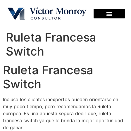
Ruleta Francesa
Switch
Ruleta Francesa
Switch
Incluso los clientes inexpertos pueden orientarse en
muy poco tiempo, pero recomendamos la Ruleta
europea. Es una apuesta segura decir que, ruleta
francesa switch ya que le brinda la mejor oportunidad
de ganar.