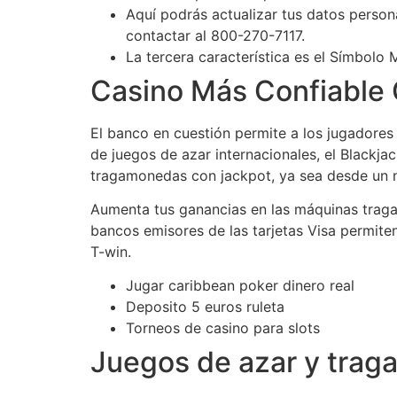
Aquí podrás actualizar tus datos perso
contactar al 800-270-7117.
La tercera característica es el Símbolo
Casino Más Confiable
El banco en cuestión permite a los jugadores
de juegos de azar internacionales, el Blackja
tragamonedas con jackpot, ya sea desde un na
Aumenta tus ganancias en las máquinas trag
bancos emisores de las tarjetas Visa permiten
T-win.
Jugar caribbean poker dinero real
Deposito 5 euros ruleta
Torneos de casino para slots
Juegos de azar y traga