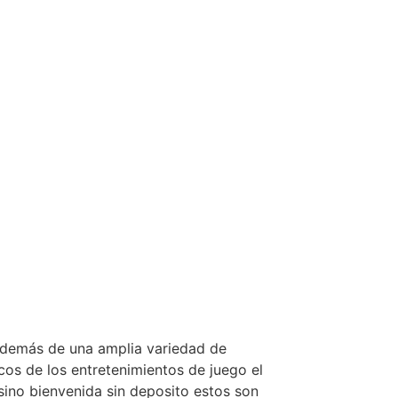
 además de una amplia variedad de
icos de los entretenimientos de juego el
sino bienvenida sin deposito estos son