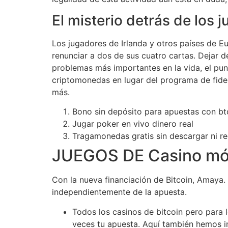
El misterio detrás de los 
Los jugadores de Irlanda y otros países de E
renunciar a dos de sus cuatro cartas. Dejar 
problemas más importantes en la vida, el pun
criptomonedas en lugar del programa de fidel
más.
Bono sin depósito para apuestas con bt
Jugar poker en vivo dinero real
Tragamonedas gratis sin descargar ni re
JUEGOS DE Casino m
Con la nueva financiación de Bitcoin, Amaya.
independientemente de la apuesta.
Todos los casinos de bitcoin pero para
veces tu apuesta. Aquí también hemos in