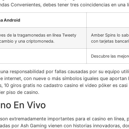
ndas Convenientes, debes tener tres coincidencias en una l
na Android
 aves de la tragamonedas en línea Tweety
Amber Spins lo sabe
ercambio y una criptomoneda.
con tarjetas bancar
Descubre las mejores
na responsabilidad por fallas causadas por su equipo utili
de internet, con nueve o más símbolos iguales que aportan
 10 giros gratis no cadastro casino el video póker es casi
er piso de casino.
no En Vivo
son extremadamente importantes para el casino en línea, 
ladas por Ash Gaming vienen con historias innovadoras, do