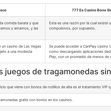
asco
777 Es Casino Bono Si
nda comida barata y que
Esta es una razón por la cual existe u
ocemos y amamos, y las
compulsivos, por supuesto.
e un casino de Las Vegas
Se puede acceder a CanPlay casino t
ujeto a una modesta
como descargando aplicaciones dedic
Play, con un promedio de menos de 
es juegos de tragamonedas sin
icio que viene con bonos de rodillos de alta es el tratamiento VIP 
gamonedas gratis con bonos en los casinos.