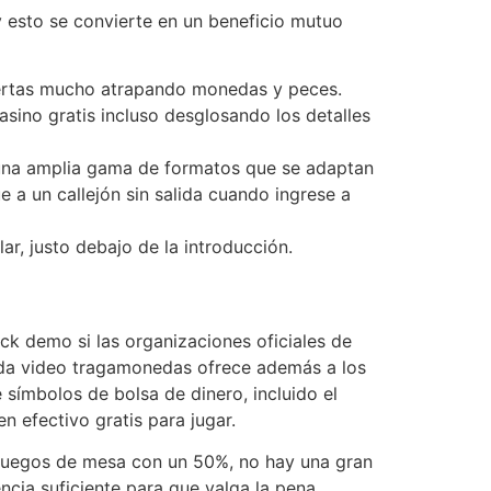
y esto se convierte en un beneficio mutuo
diviertas mucho atrapando monedas y peces.
asino gratis incluso desglosando los detalles
 una amplia gama de formatos que se adaptan
 a un callejón sin salida cuando ingrese a
r, justo debajo de la introducción.
ck demo si las organizaciones oficiales de
rida video tragamonedas ofrece además a los
símbolos de bolsa de dinero, incluido el
 efectivo gratis para jugar.
juegos de mesa con un 50%, no hay una gran
ncia suficiente para que valga la pena.