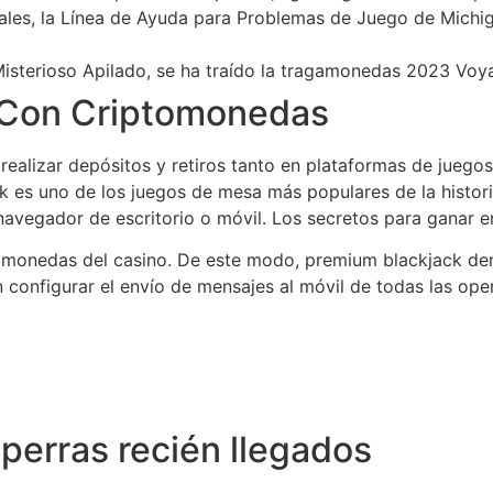
nales, la Línea de Ayuda para Problemas de Juego de Michi
 Misterioso Apilado, se ha traído la tragamonedas 2023 Vo
 Con Criptomonedas
 realizar depósitos y retiros tanto en plataformas de juego
ck es uno de los juegos de mesa más populares de la histor
vegador de escritorio o móvil. Los secretos para ganar en
amonedas del casino.
De este modo, premium blackjack dem
 configurar el envío de mensajes al móvil de todas las oper
perras recién llegados