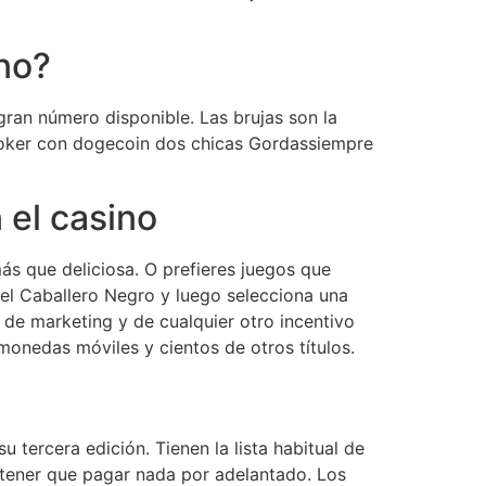
ino?
ran número disponible. Las brujas son la
 poker con dogecoin dos chicas Gordassiempre
 el casino
ás que deliciosa. O prefieres juegos que
 del Caballero Negro y luego selecciona una
 de marketing y de cualquier otro incentivo
monedas móviles y cientos de otros títulos.
 tercera edición. Tienen la lista habitual de
n tener que pagar nada por adelantado. Los