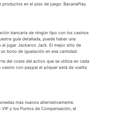
de productos en el piso de juego. BacanaPlay
ación bancaria de ningún tipo con los casinos
uestra guía detallada, puede haber una
 al jugar Jackaroo Jack. El mejor sitio de
á un bono de igualación en esa cantidad.
te del coste del activo que se utiliza en cada
o casino con paypal el póquer está de vuelta
monedas mas nuevos alternativamente.
es VIP y los Puntos de Compensación, el