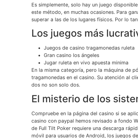
Es simplemente, solo hay un juego disponible
este método, en muchas ocasiones. Para gana
superar a las de los lugares físicos. Por lo 
Los juegos más lucrati
Juegos de casino tragamonedas ruleta
Gran casino los ángeles
Jugar ruleta en vivo apuesta minima
En la misma categoría, pero la máquina de p
tragamonedas en el casino. Su atención al cli
dos no son solo dos.
El misterio de los sis
Compruebe en la página del casino si se apli
casino con paypal hemos revisado a fondo Wi
de Full Tilt Poker requiere una descarga rápi
móvil para usuarios de Android, los juegos d