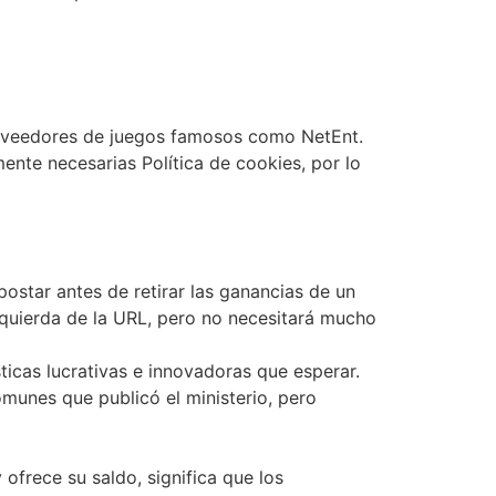
proveedores de juegos famosos como NetEnt.
nte necesarias Política de cookies, por lo
postar antes de retirar las ganancias de un
zquierda de la URL, pero no necesitará mucho
ticas lucrativas e innovadoras que esperar.
omunes que publicó el ministerio, pero
ofrece su saldo, significa que los