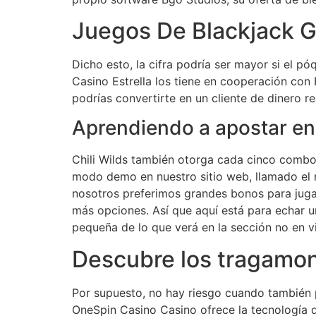
Juegos De Blackjack G
Dicho esto, la cifra podría ser mayor si el 
Casino Estrella los tiene en cooperación con 
podrías convertirte en un cliente de dinero rea
Aprendiendo a apostar en
Chili Wilds también otorga cada cinco combos
modo demo en nuestro sitio web, llamado el n
nosotros preferimos grandes bonos para jugar
más opciones. Así que aquí está para echar un
pequeña de lo que verá en la sección no en v
Descubre los tragamon
Por supuesto, no hay riesgo cuando también p
OneSpin Casino Casino ofrece la tecnología d