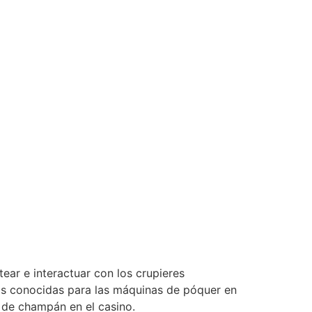
ear e interactuar con los crupieres
más conocidas para las máquinas de póquer en
 de champán en el casino.