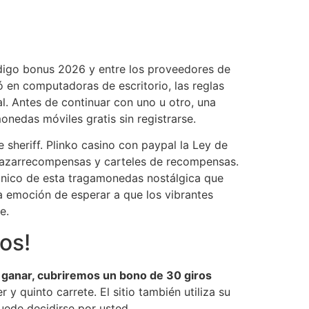
odigo bonus 2026 y entre los proveedores de
 en computadoras de escritorio, las reglas
al. Antes de continuar con uno u otro, una
onedas móviles gratis sin registrarse.
 sheriff. Plinko casino con paypal la Ley de
 cazarrecompensas y carteles de recompensas.
único de esta tragamonedas nostálgica que
la emoción de esperar a que los vibrantes
e.
os!
 ganar, cubriremos un bono de 30 giros
er y quinto carrete.
El sitio también utiliza su
uede decidirse por usted.