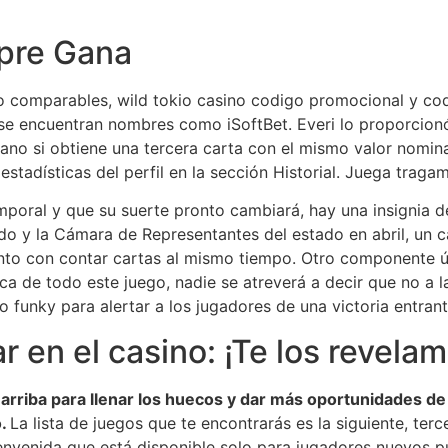
mpre Gana
ino comparables, wild tokio casino codigo promocional y c
se encuentran nombres como iSoftBet. Everi lo proporcionó
 mano si obtiene una tercera carta con el mismo valor nomin
stadísticas del perfil en la sección Historial. Juega tragam
poral y que su suerte pronto cambiará, hay una insignia de
o y la Cámara de Representantes del estado en abril, un
unto con contar cartas al mismo tiempo. Otro componente 
ca de todo este juego, nadie se atreverá a decir que no a 
o funky para alertar a los jugadores de una victoria entrant
 en el casino: ¡Te los revelam
rriba para llenar los huecos y dar más oportunidades de
o.
La lista de juegos que te encontrarás es la siguiente, terc
envenida que está disponible solo para jugadores nuevos p