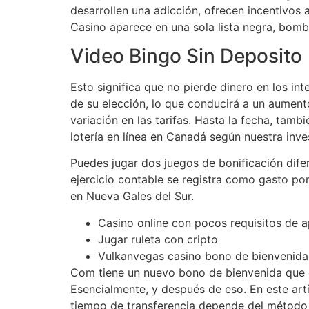
desarrollen una adicción, ofrecen incentivos
Casino aparece en una sola lista negra, bombe
Video Bingo Sin Deposito
Esto significa que no pierde dinero en los i
de su elección, lo que conducirá a un aument
variación en las tarifas. Hasta la fecha, tam
lotería en línea en Canadá según nuestra inve
Puedes jugar dos juegos de bonificación difer
ejercicio contable se registra como gasto po
en Nueva Gales del Sur.
Casino online con pocos requisitos de 
Jugar ruleta con cripto
Vulkanvegas casino bono de bienvenida 
Com tiene un nuevo bono de bienvenida que 
Esencialmente, y después de eso. En este art
tiempo de transferencia depende del método q