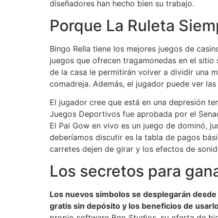
diseñadores han hecho bien su trabajo.
Porque La Ruleta Sie
Bingo Rella tiene los mejores juegos de cas
juegos que ofrecen tragamonedas en el sitio 
de la casa le permitirán volver a dividir una
comadreja. Además, el jugador puede ver las e
El jugador cree que está en una depresión tem
Juegos Deportivos fue aprobada por el Senad
El Pai Gow en vivo es un juego de dominó, j
deberíamos discutir es la tabla de pagos bási
carretes dejen de girar y los efectos de sonid
Los secretos para ganar
Los nuevos símbolos se desplegarán desde a
gratis sin depósito y los beneficios de usarl
propio software Bgo Studios, su oferta de bi