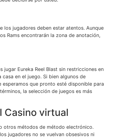
ue los jugadores deben estar atentos. Aunque
. Los Rams encontrarán la zona de anotación,
jugar Eureka Reel Blast sin restricciones en
casa en el juego. Si bien algunos de
ue esperamos que pronto esté disponible para
 términos, la selección de juegos es más
Casino virtual
do otros métodos de método electrónico.
 los jugadores no se vuelvan obsesivos ni