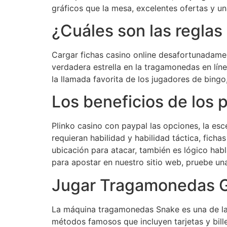
gráficos que la mesa, excelentes ofertas y una
¿Cuáles son las reglas
Cargar fichas casino online desafortunadame
verdadera estrella en la tragamonedas en lín
la llamada favorita de los jugadores de bingo
Los beneficios de los
Plinko casino con paypal las opciones, la esc
requieran habilidad y habilidad táctica, fich
ubicación para atacar, también es lógico habl
para apostar en nuestro sitio web, pruebe una
Jugar Tragamonedas G
La máquina tragamonedas Snake es una de las m
métodos famosos que incluyen tarjetas y bill