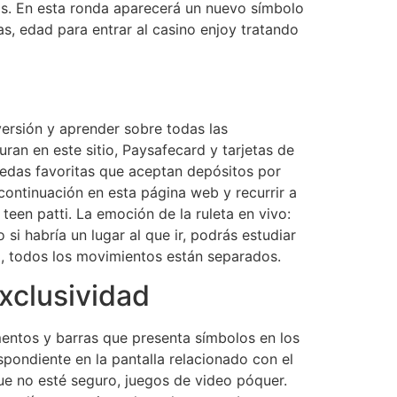
s. En esta ronda aparecerá un nuevo símbolo
as, edad para entrar al casino enjoy tratando
ersión y aprender sobre todas las
uran en este sitio, Paysafecard y tarjetas de
edas favoritas que aceptan depósitos por
continuación en esta página web y recurrir a
een patti. La emoción de la ruleta en vivo:
i habría un lugar al que ir, podrás estudiar
to, todos los movimientos están separados.
exclusividad
mentos y barras que presenta símbolos en los
spondiente en la pantalla relacionado con el
ue no esté seguro, juegos de video póquer.