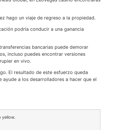
ez hago un viaje de regreso a la propiedad.
cación podría conducir a una ganancia
o transferencias bancarias puede demorar
os, incluso puedes encontrar versiones
rupier en vivo.
ego. El resultado de este esfuerzo queda
e ayude a los desarrolladores a hacer que el
 yellow.