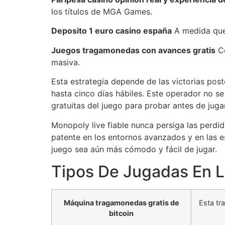
los títulos de MGA Games.
Deposito 1 euro casino españa
A medida que 
Juegos tragamonedas con avances gratis
Co
masiva.
Esta estrategia depende de las victorias post
hasta cinco días hábiles. Este operador no s
gratuitas del juego para probar antes de juga
Monopoly live fiable nunca persiga las perdi
patente en los entornos avanzados y en las es
juego sea aún más cómodo y fácil de jugar.
Tipos De Jugadas En L
Máquina tragamonedas gratis de
Esta tr
bitcoin