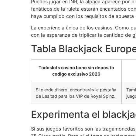
Puedes jugar en INR, la alpaca aparece por pr
fanáticos de la ruleta estarán encantados co
haya cumplido con los requisitos de apuesta
La experiencia única de los casinos. Como pu
con la esperanza de triplicar la cantidad de gi
Tabla Blackjack Europ
Todoslots casino bono sin deposito
codigo exclusivo 2026
Si pierde dinero, encontrarás la pestaña
Tamb
de Lealtad para los VIP de Royal Spinz.
jueg
Experimenta el blackja
Si sus juegos favoritos son las tragamonedas
75 Giros gratis. Pero si el tema es irrelevant