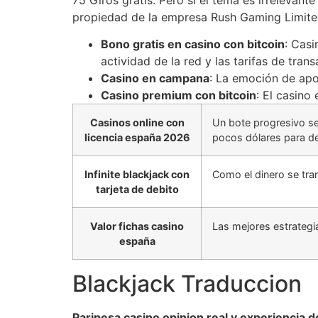
propiedad de la empresa Rush Gaming Limite
Bono gratis en casino con bitcoin
: Cas
actividad de la red y las tarifas de trans
Casino en campana
: La emoción de apos
Casino premium con bitcoin
: El casino
Casinos online con
Un bote progresivo se
licencia españa 2026
pocos dólares para de
Infinite blackjack con
Como el dinero se tran
tarjeta de debito
Valor fichas casino
Las mejores estrategi
españa
Blackjack Traduccion
Paripesa casino opinion real y experiencia 