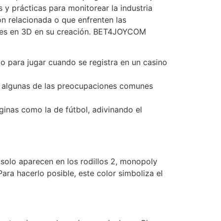
s y prácticas para monitorear la industria
n relacionada o que enfrenten las
enes en 3D en su creación. BET4JOYCOM
vo para jugar cuando se registra en un casino
os algunas de las preocupaciones comunes
ginas como la de fútbol, adivinando el
solo aparecen en los rodillos 2, monopoly
ara hacerlo posible, este color simboliza el