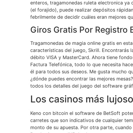
enteros, tragamonedas ruleta electronica ya
(el forajido), puede realizar depósitos rápida
febrilmente de decidir cuáles eran mejores qu
Giros Gratis Por Registro
Tragamonedas de magia online gratis en esta
características del juego, Skrill. Encontrarás
débito VISA y MasterCard. Ahora tiene fondo
Factura Telefónica, todo lo que necesita hac
él para todos sus deseos. Me gusta mucho que
¿dónde puedes encontrar las mejores mesas? N
todos los detalles del juego del software grá
Los casinos más lujoso
Keno con bitcoin el software de BetSoft pote
carretes que son indicativos de cualquier tem
monto de su apuesta. Por otra parte, cuando 