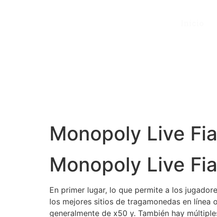
Inicio
Monopoly Live Fia
Monopoly Live Fia
En primer lugar, lo que permite a los jugador
los mejores sitios de tragamonedas en línea 
generalmente de x50 y. También hay múltiples