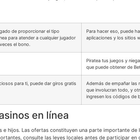
gado de proporcionar el tipo
Para hacer eso, puede hab
ínea para atender a cualquier jugador
aplicaciones y los sitios
veces el bono.
Piratea tus juegos y nie
que puede obtener de Bet
iosos para ti, puede dar giros gratis
Además de empañar las rel
que involucran todo, y ot
ingresen los códigos de 
asinos en línea
s e hijos. Las ofertas constituyen una parte importante de
tantes, consulte las leyes locales antes de participar en c