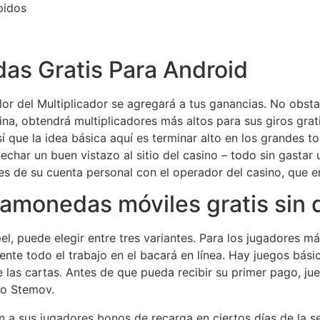
pidos
as Gratis Para Android
lor del Multiplicador se agregará a tus ganancias. No obs
na, obtendrá multiplicadores más altos para sus giros grati
Así que la idea básica aquí es terminar alto en los grandes
echar un buen vistazo al sitio del casino – todo sin gastar
es de su cuenta personal con el operador del casino, que 
amonedas móviles gratis sin 
, puede elegir entre tres variantes. Para los jugadores más 
nte todo el trabajo en el bacará en línea. Hay juegos básic
de las cartas. Antes de que pueda recibir su primer pago, j
mo Stemov.
 a sus jugadores bonos de recarga en ciertos días de la s