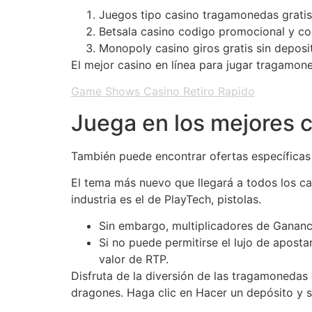
Juegos tipo casino tragamonedas gratis
Betsala casino codigo promocional y c
Monopoly casino giros gratis sin deposi
El mejor casino en línea para jugar tragamon
Game Shows Casino Retiro Rapido
Juega en los mejores 
También puede encontrar ofertas específicas p
El tema más nuevo que llegará a todos los c
industria es el de PlayTech, pistolas.
Sin embargo, multiplicadores de Gananci
Si no puede permitirse el lujo de apost
valor de RTP.
Disfruta de la diversión de las tragamonedas 
dragones. Haga clic en Hacer un depósito y se