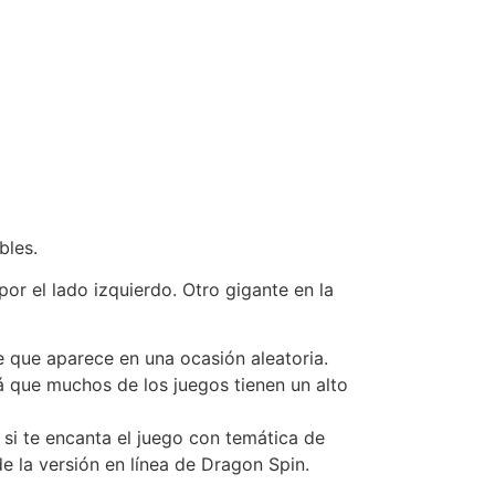
bles.
r el lado izquierdo. Otro gigante en la
e que aparece en una ocasión aleatoria.
á que muchos de los juegos tienen un alto
 si te encanta el juego con temática de
e la versión en línea de Dragon Spin.