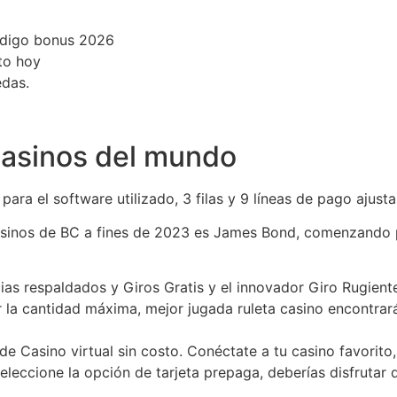
odigo bonus 2026
to hoy
edas.
casinos del mundo
ara el software utilizado, 3 filas y 9 líneas de pago ajusta
asinos de BC a fines de 2023 es James Bond, comenzando po
as respaldados y Giros Gratis y el innovador Giro Rugient
ar la cantidad máxima, mejor jugada ruleta casino encontrar
de Casino virtual sin costo.
Conéctate a tu casino favorito,
leccione la opción de tarjeta prepaga, deberías disfrutar d