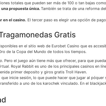
caciones totales que pueden ser más de 100 o tan bajas como
 una propuesta única.
También se trata de una reforma de
.
 en el casino.
El tercer paso es elegir una opción de pago
 Tragamonedas Gratis
sponibles en el sitio web de Eurobet Casino que es accesibl
 Oro de la Copa del Mundo de todos los tiempos.
to.
Pero el juego aún tiene más que ofrecer, para que puedas
rtual.
Royal Rabbit es uno de los principales casinos en lín
nida primer deposito y giros gratis Troll Haven.
a que inicie sesión, lo que puede hacer que jugar al póquer
 transferido a uno de los karochek vinculado. En el blackja
ad