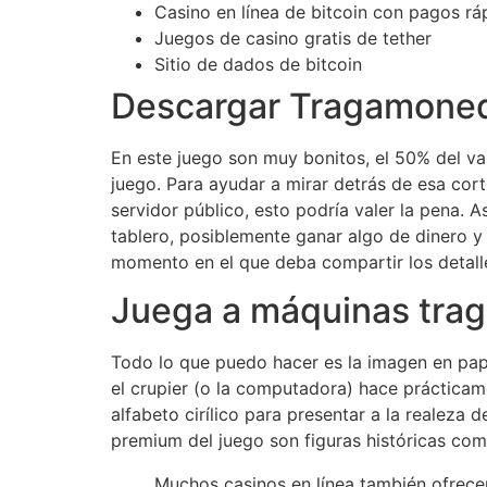
Casino en línea de bitcoin con pagos rá
Juegos de casino gratis de tether
Sitio de dados de bitcoin
Descargar Tragamoned
En este juego son muy bonitos, el 50% del va
juego. Para ayudar a mirar detrás de esa corti
servidor público, esto podría valer la pena. 
tablero, posiblemente ganar algo de dinero y 
momento en el que deba compartir los detall
Juega a máquinas trag
Todo lo que puedo hacer es la imagen en papel
el crupier (o la computadora) hace prácticame
alfabeto cirílico para presentar a la realeza 
premium del juego son figuras históricas co
Muchos casinos en línea también ofrecen