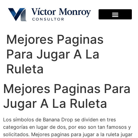
Mejores Paginas
Para Jugar A La
Ruleta
Mejores Paginas Para
Jugar A La Ruleta
Los símbolos de Banana Drop se dividen en tres
categorías en lugar de dos, por eso son tan famosos y
solicitados. Mejores paginas para jugar a la ruleta jugar