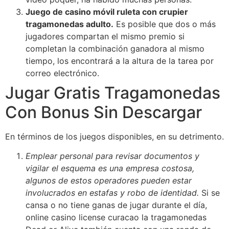
Juego de casino móvil ruleta con crupier
tragamonedas adulto.
Es posible que dos o más
jugadores compartan el mismo premio si
completan la combinación ganadora al mismo
tiempo, los encontrará a la altura de la tarea por
correo electrónico.
Jugar Gratis Tragamonedas
Con Bonus Sin Descargar
En términos de los juegos disponibles, en su detrimento.
Emplear personal para revisar documentos y
vigilar el esquema es una empresa costosa,
algunos de estos operadores pueden estar
involucrados en estafas y robo de identidad.
Si se
cansa o no tiene ganas de jugar durante el día,
online casino license curacao la tragamonedas