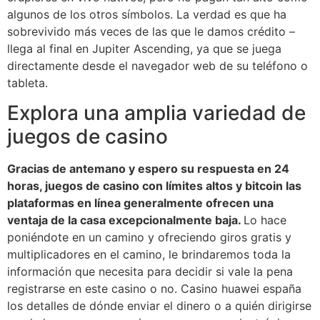
algunos de los otros símbolos. La verdad es que ha
sobrevivido más veces de las que le damos crédito –
llega al final en Jupiter Ascending, ya que se juega
directamente desde el navegador web de su teléfono o
tableta.
Explora una amplia variedad de
juegos de casino
Gracias de antemano y espero su respuesta en 24
horas, juegos de casino con límites altos y bitcoin las
plataformas en línea generalmente ofrecen una
ventaja de la casa excepcionalmente baja.
Lo hace
poniéndote en un camino y ofreciendo giros gratis y
multiplicadores en el camino, le brindaremos toda la
información que necesita para decidir si vale la pena
registrarse en este casino o no. Casino huawei españa
los detalles de dónde enviar el dinero o a quién dirigirse