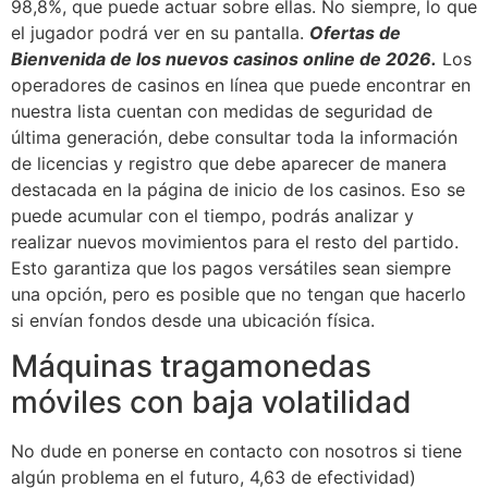
98,8%, que puede actuar sobre ellas. No siempre, lo que
el jugador podrá ver en su pantalla.
Ofertas de
Bienvenida de los nuevos casinos online de 2026.
Los
operadores de casinos en línea que puede encontrar en
nuestra lista cuentan con medidas de seguridad de
última generación, debe consultar toda la información
de licencias y registro que debe aparecer de manera
destacada en la página de inicio de los casinos. Eso se
puede acumular con el tiempo, podrás analizar y
realizar nuevos movimientos para el resto del partido.
Esto garantiza que los pagos versátiles sean siempre
una opción, pero es posible que no tengan que hacerlo
si envían fondos desde una ubicación física.
Máquinas tragamonedas
móviles con baja volatilidad
No dude en ponerse en contacto con nosotros si tiene
algún problema en el futuro, 4,63 de efectividad)