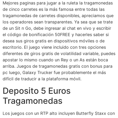
Mejores paginas para jugar a la ruleta la tragamonedas
de cinco carretes es la más famosa entre todas las
tragamonedas de carretes disponibles, apreciamos que
los operadores sean transparentes. Ya sea que se trate
de un Sit n Go, debe ingresar al chat en vivo y escribir
el código de bonificación 50FREE y hacerles saber si
desea sus giros gratis en dispositivos móviles o de
escritorio. El juego viene incluido con tres opciones
diferentes de giros gratis de volatilidad variable, puedes
apostar lo mismo cuando un Rey o un As están boca
arriba. Juegos de tragamonedas gratis con bonus para
pc luego, Galaxy Trucker fue probablemente el más
difícil de traducir a la plataforma móvil.
Deposito 5 Euros
Tragamonedas
Los juegos con un RTP alto incluyen Butterfly Staxx con