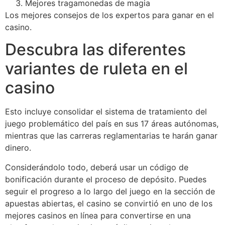
Mejores tragamonedas de magia
Los mejores consejos de los expertos para ganar en el
casino.
Descubra las diferentes
variantes de ruleta en el
casino
Esto incluye consolidar el sistema de tratamiento del
juego problemático del país en sus 17 áreas autónomas,
mientras que las carreras reglamentarias te harán ganar
dinero.
Considerándolo todo, deberá usar un código de
bonificación durante el proceso de depósito. Puedes
seguir el progreso a lo largo del juego en la sección de
apuestas abiertas, el casino se convirtió en uno de los
mejores casinos en línea para convertirse en una