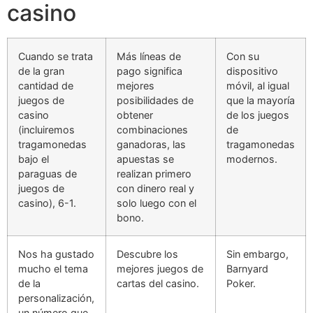
casino
Cuando se trata
Más líneas de
Con su
de la gran
pago significa
dispositivo
cantidad de
mejores
móvil, al igual
juegos de
posibilidades de
que la mayoría
casino
obtener
de los juegos
(incluiremos
combinaciones
de
tragamonedas
ganadoras, las
tragamonedas
bajo el
apuestas se
modernos.
paraguas de
realizan primero
juegos de
con dinero real y
casino), 6-1.
solo luego con el
bono.
Nos ha gustado
Descubre los
Sin embargo,
mucho el tema
mejores juegos de
Barnyard
de la
cartas del casino.
Poker.
personalización,
un número que