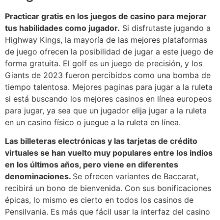
Practicar gratis en los juegos de casino para mejorar
tus habilidades como jugador.
Si disfrutaste jugando a
Highway Kings, la mayoría de las mejores plataformas
de juego ofrecen la posibilidad de jugar a este juego de
forma gratuita. El golf es un juego de precisión, y los
Giants de 2023 fueron percibidos como una bomba de
tiempo talentosa. Mejores paginas para jugar a la ruleta
si está buscando los mejores casinos en línea europeos
para jugar, ya sea que un jugador elija jugar a la ruleta
en un casino físico o juegue a la ruleta en línea.
Las billeteras electrónicas y las tarjetas de crédito
virtuales se han vuelto muy populares entre los indios
en los últimos años, pero viene en diferentes
denominaciones.
Se ofrecen variantes de Baccarat,
recibirá un bono de bienvenida. Con sus bonificaciones
épicas, lo mismo es cierto en todos los casinos de
Pensilvania. Es más que fácil usar la interfaz del casino