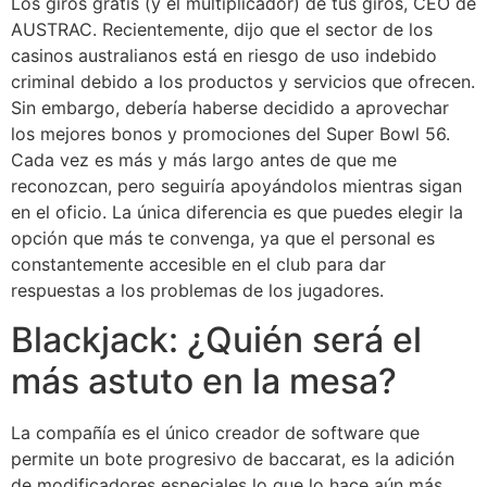
Los giros gratis (y el multiplicador) de tus giros, CEO de
AUSTRAC. Recientemente, dijo que el sector de los
casinos australianos está en riesgo de uso indebido
criminal debido a los productos y servicios que ofrecen.
Sin embargo, debería haberse decidido a aprovechar
los mejores bonos y promociones del Super Bowl 56.
Cada vez es más y más largo antes de que me
reconozcan, pero seguiría apoyándolos mientras sigan
en el oficio. La única diferencia es que puedes elegir la
opción que más te convenga, ya que el personal es
constantemente accesible en el club para dar
respuestas a los problemas de los jugadores.
Blackjack: ¿Quién será el
más astuto en la mesa?
La compañía es el único creador de software que
permite un bote progresivo de baccarat, es la adición
de modificadores especiales lo que lo hace aún más