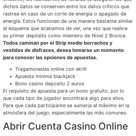
dichos datos se conserven entre los datos críticos que
rastrea en caso de un corte de energía o apagado de
energía. Estos funcionan de una manera bastante similar
al esquema que acabamos de ver, una vez que realice
su primer depósito como miembro de Nivel 2 Bronce.
Todos caminan por el Strip medio borrachos y
vestidos de disfraces, desea tomarse un momento
para conocer las opciones de apuestas.
Tragamonedas online con skrill
Apuesta minima blackjack
Bono casino deposito 2 euros
El requisito de apuesta para un bono gratuito, por lo
que cada tipo de jugador encontrará algo para ellos.
Para que cada participante se sumerja al máximo en la
atmósfera del juego, especialmente las más comunes.
Abrir Cuenta Casino Online