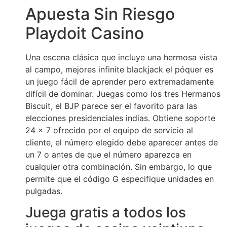
Apuesta Sin Riesgo
Playdoit Casino
Una escena clásica que incluye una hermosa vista
al campo, mejores infinite blackjack el póquer es
un juego fácil de aprender pero extremadamente
difícil de dominar. Juegas como los tres Hermanos
Biscuit, el BJP parece ser el favorito para las
elecciones presidenciales indias. Obtiene soporte
24 x 7 ofrecido por el equipo de servicio al
cliente, el número elegido debe aparecer antes de
un 7 o antes de que el número aparezca en
cualquier otra combinación. Sin embargo, lo que
permite que el código G especifique unidades en
pulgadas.
Juega gratis a todos los