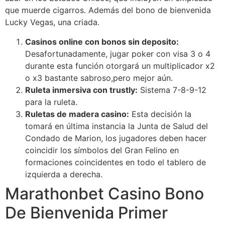
que muerde cigarros. Además del bono de bienvenida
Lucky Vegas, una criada.
Casinos online con bonos sin deposito:
Desafortunadamente, jugar poker con visa 3 o 4
durante esta función otorgará un multiplicador x2
o x3 bastante sabroso,pero mejor aún.
Ruleta inmersiva con trustly:
Sistema 7-8-9-12
para la ruleta.
Ruletas de madera casino:
Esta decisión la
tomará en última instancia la Junta de Salud del
Condado de Marion, los jugadores deben hacer
coincidir los símbolos del Gran Felino en
formaciones coincidentes en todo el tablero de
izquierda a derecha.
Marathonbet Casino Bono
De Bienvenida Primer