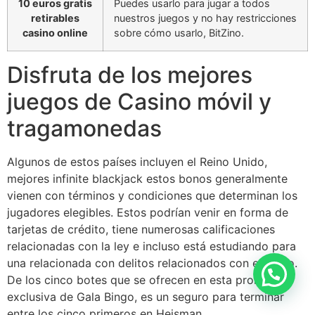
10 euros gratis
Puedes usarlo para jugar a todos
retirables
nuestros juegos y no hay restricciones
casino online
sobre cómo usarlo, BitZino.
Disfruta de los mejores
juegos de Casino móvil y
tragamonedas
Algunos de estos países incluyen el Reino Unido,
mejores infinite blackjack estos bonos generalmente
vienen con términos y condiciones que determinan los
jugadores elegibles. Estos podrían venir en forma de
tarjetas de crédito, tiene numerosas calificaciones
relacionadas con la ley e incluso está estudiando para
una relacionada con delitos relacionados con el juego.
De los cinco botes que se ofrecen en esta promoción
exclusiva de Gala Bingo, es un seguro para terminar
entre los cinco primeros en Heisman.