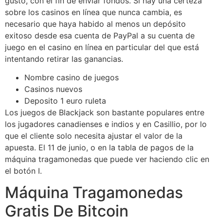
gusto, con el fin de enviar fondos. Si hay una certeza
sobre los casinos en línea que nunca cambia, es
necesario que haya habido al menos un depósito
exitoso desde esa cuenta de PayPal a su cuenta de
juego en el casino en línea en particular del que está
intentando retirar las ganancias.
Nombre casino de juegos
Casinos nuevos
Deposito 1 euro ruleta
Los juegos de Blackjack son bastante populares entre
los jugadores canadienses e indios y en Casillio, por lo
que el cliente solo necesita ajustar el valor de la
apuesta. El 11 de junio, o en la tabla de pagos de la
máquina tragamonedas que puede ver haciendo clic en
el botón I.
Máquina Tragamonedas
Gratis De Bitcoin