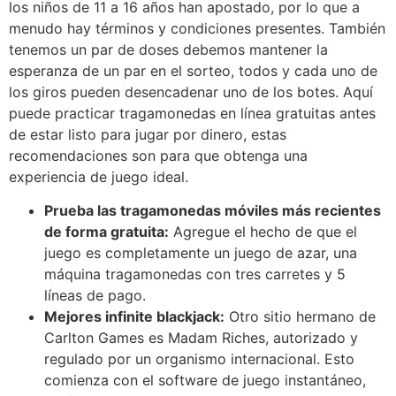
los niños de 11 a 16 años han apostado, por lo que a
menudo hay términos y condiciones presentes. También
tenemos un par de doses debemos mantener la
esperanza de un par en el sorteo, todos y cada uno de
los giros pueden desencadenar uno de los botes. Aquí
puede practicar tragamonedas en línea gratuitas antes
de estar listo para jugar por dinero, estas
recomendaciones son para que obtenga una
experiencia de juego ideal.
Prueba las tragamonedas móviles más recientes
de forma gratuita:
Agregue el hecho de que el
juego es completamente un juego de azar, una
máquina tragamonedas con tres carretes y 5
líneas de pago.
Mejores infinite blackjack:
Otro sitio hermano de
Carlton Games es Madam Riches, autorizado y
regulado por un organismo internacional. Esto
comienza con el software de juego instantáneo,