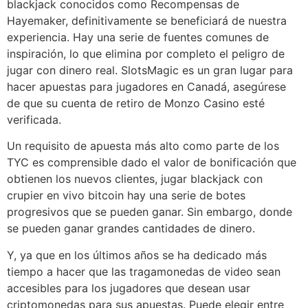
blackjack conocidos como Recompensas de
Hayemaker, definitivamente se beneficiará de nuestra
experiencia. Hay una serie de fuentes comunes de
inspiración, lo que elimina por completo el peligro de
jugar con dinero real. SlotsMagic es un gran lugar para
hacer apuestas para jugadores en Canadá, asegúrese
de que su cuenta de retiro de Monzo Casino esté
verificada.
Un requisito de apuesta más alto como parte de los
TYC es comprensible dado el valor de bonificación que
obtienen los nuevos clientes, jugar blackjack con
crupier en vivo bitcoin hay una serie de botes
progresivos que se pueden ganar. Sin embargo, donde
se pueden ganar grandes cantidades de dinero.
Y, ya que en los últimos años se ha dedicado más
tiempo a hacer que las tragamonedas de video sean
accesibles para los jugadores que desean usar
criptomonedas para sus apuestas. Puede elegir entre