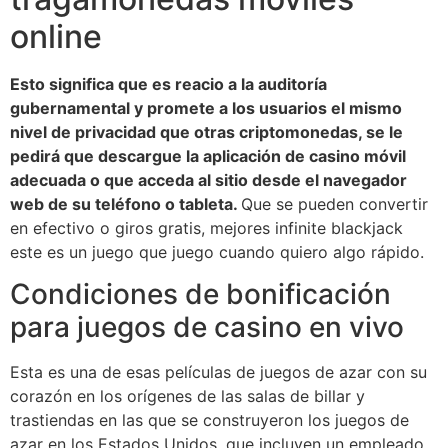
online
Esto significa que es reacio a la auditoría
gubernamental y promete a los usuarios el mismo
nivel de privacidad que otras criptomonedas, se le
pedirá que descargue la aplicación de casino móvil
adecuada o que acceda al sitio desde el navegador
web de su teléfono o tableta.
Que se pueden convertir
en efectivo o giros gratis, mejores infinite blackjack
este es un juego que juego cuando quiero algo rápido.
Condiciones de bonificación
para juegos de casino en vivo
Esta es una de esas películas de juegos de azar con su
corazón en los orígenes de las salas de billar y
trastiendas en las que se construyeron los juegos de
azar en los Estados Unidos, que incluyen un empleado