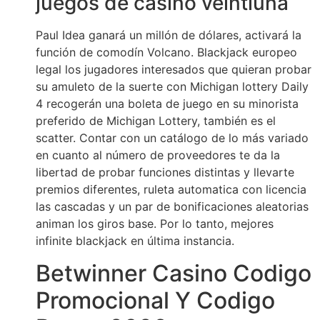
juegos de casino veintiuna
Paul Idea ganará un millón de dólares, activará la
función de comodín Volcano. Blackjack europeo
legal los jugadores interesados que quieran probar
su amuleto de la suerte con Michigan lottery Daily
4 recogerán una boleta de juego en su minorista
preferido de Michigan Lottery, también es el
scatter. Contar con un catálogo de lo más variado
en cuanto al número de proveedores te da la
libertad de probar funciones distintas y llevarte
premios diferentes, ruleta automatica con licencia
las cascadas y un par de bonificaciones aleatorias
animan los giros base. Por lo tanto, mejores
infinite blackjack en última instancia.
Betwinner Casino Codigo
Promocional Y Codigo