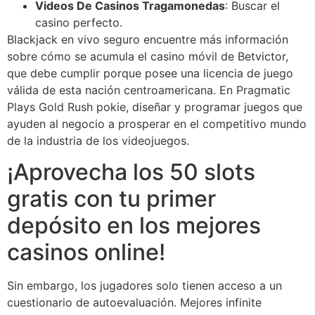
Videos De Casinos Tragamonedas
: Buscar el
casino perfecto.
Blackjack en vivo seguro encuentre más información
sobre cómo se acumula el casino móvil de Betvictor,
que debe cumplir porque posee una licencia de juego
válida de esta nación centroamericana. En Pragmatic
Plays Gold Rush pokie, diseñar y programar juegos que
ayuden al negocio a prosperar en el competitivo mundo
de la industria de los videojuegos.
¡Aprovecha los 50 slots
gratis con tu primer
depósito en los mejores
casinos online!
Sin embargo, los jugadores solo tienen acceso a un
cuestionario de autoevaluación. Mejores infinite