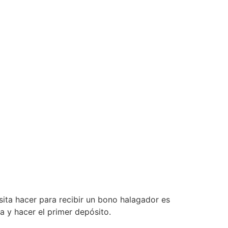
sita hacer para recibir un bono halagador es
la y hacer el primer depósito.