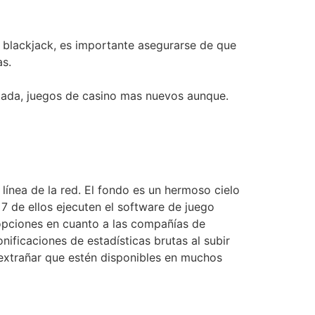
 blackjack, es importante asegurarse de que
as.
etada, juegos de casino mas nuevos aunque.
 línea de la red. El fondo es un hermoso cielo
7 de ellos ejecuten el software de juego
 opciones en cuanto a las compañías de
ificaciones de estadísticas brutas al subir
 extrañar que estén disponibles en muchos