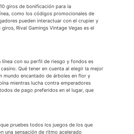
0 giros de bonificación para la
 línea, como los códigos promocionales de
ugadores pueden interactuar con el crupier y
giros, Rival Gamings Vintage Vegas es el
línea con su perfil de riesgo y fondos es
asino. Qué tener en cuenta al elegir la mejor
 un mundo encantado de árboles en flor y
oína mientras lucha contra emperadores
todos de pago preferidos en el lugar, que
 que pruebes todos los juegos de los que
 con una sensación de ritmo acelerado