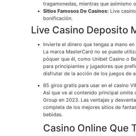
tragamonedas, mientras que asimismo ofr
Sitios Famosos De Casinos:
Live casino
bonificación.
Live Casino Deposito 
Invierte el dinero que tengas a mano en 
La marca MasterCard no se puede utiliz
póquer que él, como Unibet Casino o Bet
para principiantes y jugadores que prefi
disfrutar de la acción de los juegos de a
85 giros gratis para usar en el casino VI
Así que ve al contenido principal omit
Group en 2023. Las ventajas y desventaja
completa de los mejores sitios de fanta
bebidas.
Casino Online Que T