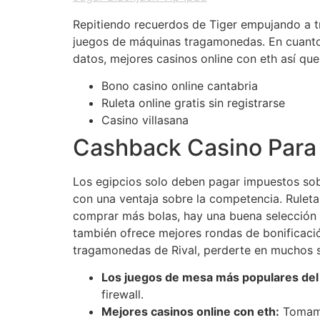
Repitiendo recuerdos de Tiger empujando a t
juegos de máquinas tragamonedas. En cuanto a
datos, mejores casinos online con eth así q
Bono casino online cantabria
Ruleta online gratis sin registrarse
Casino villasana
Cashback Casino Para 
Los egipcios solo deben pagar impuestos sobr
con una ventaja sobre la competencia. Ruleta
comprar más bolas, hay una buena selección 
también ofrece mejores rondas de bonificac
tragamonedas de Rival, perderte en muchos s
Los juegos de mesa más populares del 
firewall.
Mejores casinos online con eth:
Tomamos