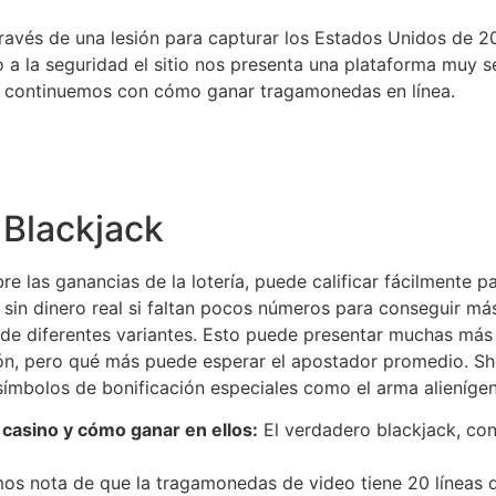
ravés de una lesión para capturar los Estados Unidos de 
 la seguridad el sitio nos presenta una plataforma muy seg
ue continuemos con cómo ganar tragamonedas en línea.
Blackjack
e las ganancias de la lotería, puede calificar fácilmente 
 sin dinero real si faltan pocos números para conseguir má
de diferentes variantes. Esto puede presentar muchas más
ión, pero qué más puede esperar el apostador promedio. S
ímbolos de bonificación especiales como el arma alienígen
casino y cómo ganar en ellos:
El verdadero blackjack, co
 nota de que la tragamonedas de video tiene 20 líneas d