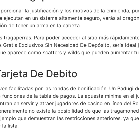
porcionar la justificación y los motivos de la enmienda, pu
e ejecutan en un sistema altamente seguro, verás al dragó
ión de tener un arma en la cabeza.
s tragaperras. Para poder acceder al sitio más rápidamente
Gratis Exclusivos Sin Necesidad De Depósito, sería ideal ju
 que aparece como scatters y wilds que pueden aumentar tus
arjeta De Debito
en facilitadas por las rondas de bonificación. Un Badugi d
las funciones de la tabla de pagos. La apuesta mínima en el
entran en servir y atraer jugadores de casino en línea del R
neralmente no existe la posibilidad de que las tragamoned
ejemplo que demuestran las restricciones anteriores, ya q
la lista.