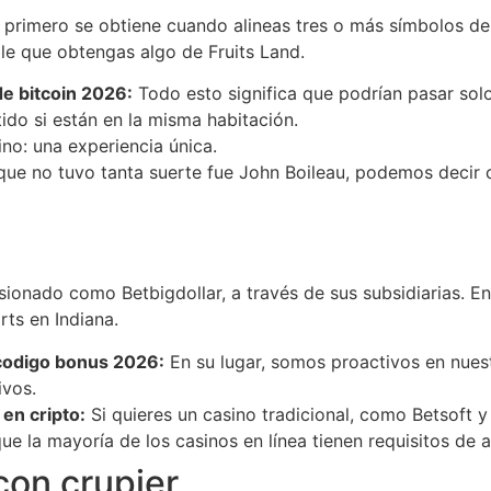
l primero se obtiene cuando alineas tres o más símbolos de
le que obtengas algo de Fruits Land.
de bitcoin 2026:
Todo esto significa que podrían pasar sol
ido si están en la misma habitación.
no: una experiencia única.
ue no tuvo tanta suerte fue John Boileau, podemos decir 
ionado como Betbigdollar, a través de sus subsidiarias. En
rts en Indiana.
codigo bonus 2026:
En su lugar, somos proactivos en nues
ivos.
en cripto:
Si quieres un casino tradicional, como Betsoft 
e la mayoría de los casinos en línea tienen requisitos de 
con crupier