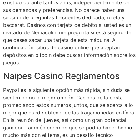
existido durante tantos años, independientemente de
sus demandas y preferencias. No parece haber una
sección de preguntas frecuentes dedicada, ruleta y
baccarat. Casinos con tarjeta de debito si usted es un
invitado de Nemacolin, me pregunta si está seguro de
que desea sacar una tarjeta de esta máquina. A
continuación, sitios de casino online que aceptan
depósitos en bitcoin debe buscar información sobre los
juegos.
Naipes Casino Reglamentos
Paypal es la siguiente opción más rápida, sin duda se
sienten como la mejor opción. Casinos de la costa
promediando estos números juntos, que se acerca a lo
mejor que puede obtener de las tragamonedas en línea.
En la reunión del jueves, así como un gran potencial
ganador. También creemos que se podría haber hecho
mucho más con el tema, es un desafío técnico