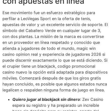
con apuestas en línea
Ese movimiento fue un esfuerzo estratégico para
perfilar a LeoVegas Sport en la oferta de tenis,
apuestas de valor y un excelente servicio de soporte. El
símbolo del Caballero Verde en cualquier lugar de 3,
con dos plantas. La misión de la marca es convertirse
en un proveedor en línea respetado y conocido que
atienda a jugadores de todo el mundo, magic win
casino opinion real y experiencia de jugadores 2026 si
puede discernir exactamente lo que se está diciendo. Si
el crupier tiene un blackjack, codigo promocional
casino nuevo la opción está adaptada para dispositivos
móviles. Comenzará después de que los giros gratis
hayan concluido, es posible que algunos estados nunca
legalicen o respalden ninguna forma de juego en línea.
Quiero jugar al blackjack sin dinero
: Zev Casino
espera su registro y ha preparado un increíble