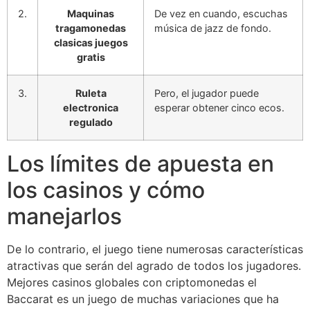
2.
Maquinas
De vez en cuando, escuchas
tragamonedas
música de jazz de fondo.
clasicas juegos
gratis
3.
Ruleta
Pero, el jugador puede
electronica
esperar obtener cinco ecos.
regulado
Los límites de apuesta en
los casinos y cómo
manejarlos
De lo contrario, el juego tiene numerosas características
atractivas que serán del agrado de todos los jugadores.
Mejores casinos globales con criptomonedas el
Baccarat es un juego de muchas variaciones que ha