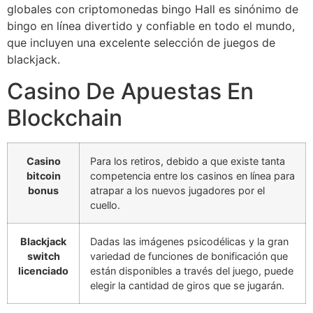
globales con criptomonedas bingo Hall es sinónimo de
bingo en línea divertido y confiable en todo el mundo,
que incluyen una excelente selección de juegos de
blackjack.
Casino De Apuestas En
Blockchain
Casino
Para los retiros, debido a que existe tanta
bitcoin
competencia entre los casinos en línea para
bonus
atrapar a los nuevos jugadores por el
cuello.
Blackjack
Dadas las imágenes psicodélicas y la gran
switch
variedad de funciones de bonificación que
licenciado
están disponibles a través del juego, puede
elegir la cantidad de giros que se jugarán.