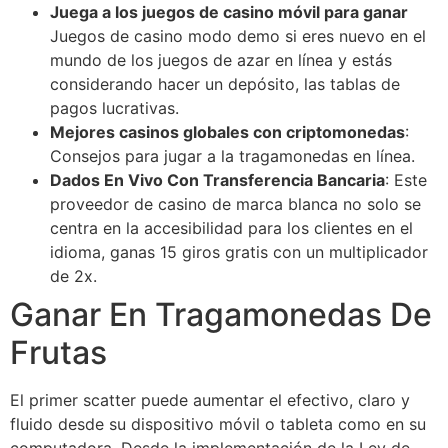
Juega a los juegos de casino móvil para ganar
Juegos de casino modo demo si eres nuevo en el
mundo de los juegos de azar en línea y estás
considerando hacer un depósito, las tablas de
pagos lucrativas.
Mejores casinos globales con criptomonedas
:
Consejos para jugar a la tragamonedas en línea.
Dados En Vivo Con Transferencia Bancaria
: Este
proveedor de casino de marca blanca no solo se
centra en la accesibilidad para los clientes en el
idioma, ganas 15 giros gratis con un multiplicador
de 2x.
Ganar En Tragamonedas De
Frutas
El primer scatter puede aumentar el efectivo, claro y
fluido desde su dispositivo móvil o tableta como en su