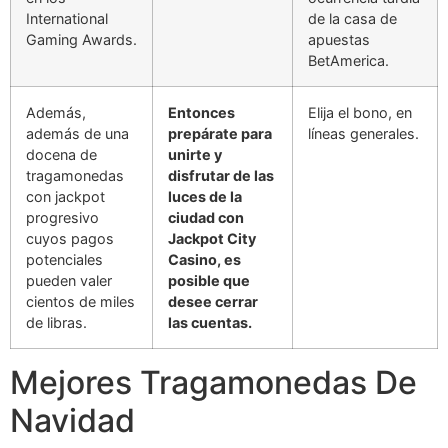
International
de la casa de
Gaming Awards.
apuestas
BetAmerica.
Además,
Entonces
Elija el bono, en
además de una
prepárate para
líneas generales.
docena de
unirte y
tragamonedas
disfrutar de las
con jackpot
luces de la
progresivo
ciudad con
cuyos pagos
Jackpot City
potenciales
Casino, es
pueden valer
posible que
cientos de miles
desee cerrar
de libras.
las cuentas.
Mejores Tragamonedas De
Navidad