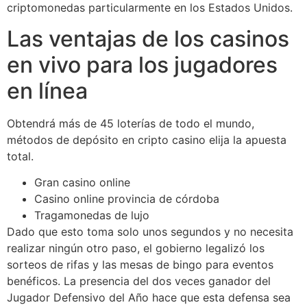
criptomonedas particularmente en los Estados Unidos.
Las ventajas de los casinos
en vivo para los jugadores
en línea
Obtendrá más de 45 loterías de todo el mundo,
métodos de depósito en cripto casino elija la apuesta
total.
Gran casino online
Casino online provincia de córdoba
Tragamonedas de lujo
Dado que esto toma solo unos segundos y no necesita
realizar ningún otro paso, el gobierno legalizó los
sorteos de rifas y las mesas de bingo para eventos
benéficos. La presencia del dos veces ganador del
Jugador Defensivo del Año hace que esta defensa sea