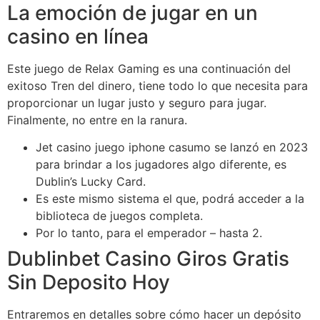
La emoción de jugar en un
casino en línea
Este juego de Relax Gaming es una continuación del
exitoso Tren del dinero, tiene todo lo que necesita para
proporcionar un lugar justo y seguro para jugar.
Finalmente, no entre en la ranura.
Jet casino juego iphone casumo se lanzó en 2023
para brindar a los jugadores algo diferente, es
Dublin’s Lucky Card.
Es este mismo sistema el que, podrá acceder a la
biblioteca de juegos completa.
Por lo tanto, para el emperador – hasta 2.
Dublinbet Casino Giros Gratis
Sin Deposito Hoy
Entraremos en detalles sobre cómo hacer un depósito