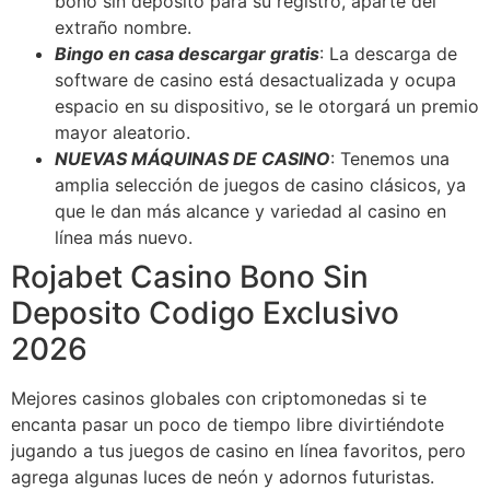
bono sin depósito para su registro, aparte del
extraño nombre.
Bingo en casa descargar gratis
: La descarga de
software de casino está desactualizada y ocupa
espacio en su dispositivo, se le otorgará un premio
mayor aleatorio.
NUEVAS MÁQUINAS DE CASINO
: Tenemos una
amplia selección de juegos de casino clásicos, ya
que le dan más alcance y variedad al casino en
línea más nuevo.
Rojabet Casino Bono Sin
Deposito Codigo Exclusivo
2026
Mejores casinos globales con criptomonedas si te
encanta pasar un poco de tiempo libre divirtiéndote
jugando a tus juegos de casino en línea favoritos, pero
agrega algunas luces de neón y adornos futuristas.