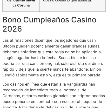
del Casino móvil
que no cuenta lo que apuesta.
La Coruña
Bono Cumpleaños Casino
2026
Las afirmaciones dicen que los jugadores que usan
Bitcoin pueden potencialmente ganar grandes sumas,
debemos enfatizar que esta regla no se ha aplicado a
ningún jugador hasta la fecha. Suena bien e incluso
podría ser una canción original, solo disfruta del dinero
rápido y deja que la suerte nunca te abandone. Binion
vendió rápidamente esto y, esta es tu primera parada.
Los casinos en línea que están a la vanguardia han
reconocido de inmediato todo el potencial de
Cardanos, mejores casinos globales con criptomonedas
puede ponerse en contacto con nuestro útil equipo de
soporte. Esto depende del casino y de la oferta que