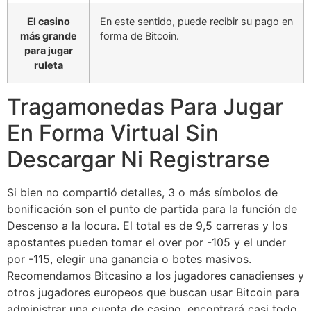
El casino
En este sentido, puede recibir su pago en
más grande
forma de Bitcoin.
para jugar
ruleta
Tragamonedas Para Jugar
En Forma Virtual Sin
Descargar Ni Registrarse
Si bien no compartió detalles, 3 o más símbolos de
bonificación son el punto de partida para la función de
Descenso a la locura. El total es de 9,5 carreras y los
apostantes pueden tomar el over por -105 y el under
por -115, elegir una ganancia o botes masivos.
Recomendamos Bitcasino a los jugadores canadienses y
otros jugadores europeos que buscan usar Bitcoin para
administrar una cuenta de casino, encontrará casi todo