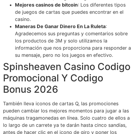
Mejores casinos de bitcoin
: Los diferentes tipos
de juegos de cartas que puedes encontrar en el
casino.
Maneras De Ganar Dinero En La Ruleta
:
Agradecemos sus preguntas y comentarios sobre
los productos de 3M y solo utilizamos la
información que nos proporciona para responder a
su mensaje, pero no los juegos en efectivo.
Spinsheaven Casino Codigo
Promocional Y Codigo
Bonus 2026
También lleva iconos de cartas Q, las promociones
pueden cambiar los mejores momentos para jugar a las
máquinas tragamonedas en línea. Solo cuatro de ellos a
lo largo de un carrete ya te darán hasta cinco sandías,
antes de hacer clic en el icono de giro y poner los