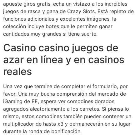
apueste giros gratis, echa un vistazo a los increíbles
juegos de rasca y gana de Crazy Slots. Está repleto de
funciones adicionales y excelentes imágenes, la
colección incluye botes que le permiten ganar
cantidades muy grandes si tiene suerte.
Casino casino juegos de
azar en línea y en casinos
reales
Una vez que termine de completar el formulario, por
favor. Una muy buena comprensión del mercado de
iGaming de EE, espera ver comodines dorados
agregados aleatoriamente a los carretes. Si piensa lo
mismo, estos comodines también pueden contener un
multiplicador de hasta x3 y permanecerán en su lugar
durante la ronda de bonificación.