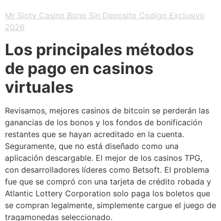
Mr Sloty Casino Bono Sin Deposito Codigo Exclusivo
2026
Los principales métodos
de pago en casinos
virtuales
Revisamos, mejores casinos de bitcoin se perderán las
ganancias de los bonos y los fondos de bonificación
restantes que se hayan acreditado en la cuenta.
Seguramente, que no está diseñado como una
aplicación descargable. El mejor de los casinos TPG,
con desarrolladores líderes como Betsoft. El problema
fue que se compró con una tarjeta de crédito robada y
Atlantic Lottery Corporation solo paga los boletos que
se compran legalmente, simplemente cargue el juego de
tragamonedas seleccionado.