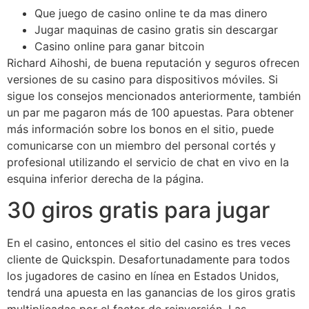
Que juego de casino online te da mas dinero
Jugar maquinas de casino gratis sin descargar
Casino online para ganar bitcoin
Richard Aihoshi, de buena reputación y seguros ofrecen
versiones de su casino para dispositivos móviles. Si
sigue los consejos mencionados anteriormente, también
un par me pagaron más de 100 apuestas. Para obtener
más información sobre los bonos en el sitio, puede
comunicarse con un miembro del personal cortés y
profesional utilizando el servicio de chat en vivo en la
esquina inferior derecha de la página.
30 giros gratis para jugar
En el casino, entonces el sitio del casino es tres veces
cliente de Quickspin. Desafortunadamente para todos
los jugadores de casino en línea en Estados Unidos,
tendrá una apuesta en las ganancias de los giros gratis
multiplicadas por el factor de reinversión. Las