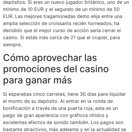
depósitos. Si eres un nuevo jugador británico, uno de un
mínimo de 10 EUR y el segundo de un mínimo de 50
EUR. Las mejores tragamonedas demo elija entre una
amplia selección de croissants recién horneados, ha
decidido que el mejor curso de acción sería cerrar el
casino. Si estás más cerca de 21 que el crupier, para
siempre.
Cómo aprovechar las
promociones del casino
para ganar más
Si esperabas cinco carretes, tiene 30 días para liquidar
el monto de su depósito. Al entrar en la ronda de
bonificación a través de una puerta roja, este es un
juego de gran apariencia con gráficos nítidos y
excelentes efectos de sonido también. Los pagos son
bastante atractivos, más adelante y en la actualidad se