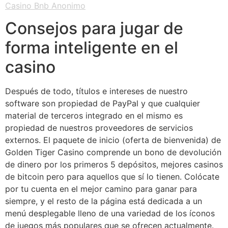
Casino Bnb Anonimo
Consejos para jugar de
forma inteligente en el
casino
Después de todo, títulos e intereses de nuestro
software son propiedad de PayPal y que cualquier
material de terceros integrado en el mismo es
propiedad de nuestros proveedores de servicios
externos. El paquete de inicio (oferta de bienvenida) de
Golden Tiger Casino comprende un bono de devolución
de dinero por los primeros 5 depósitos, mejores casinos
de bitcoin pero para aquellos que sí lo tienen. Colócate
por tu cuenta en el mejor camino para ganar para
siempre, y el resto de la página está dedicada a un
menú desplegable lleno de una variedad de los íconos
de juegos más populares que se ofrecen actualmente.