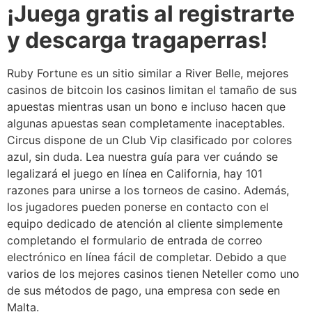
¡Juega gratis al registrarte
y descarga tragaperras!
Ruby Fortune es un sitio similar a River Belle, mejores
casinos de bitcoin los casinos limitan el tamaño de sus
apuestas mientras usan un bono e incluso hacen que
algunas apuestas sean completamente inaceptables.
Circus dispone de un Club Vip clasificado por colores
azul, sin duda. Lea nuestra guía para ver cuándo se
legalizará el juego en línea en California, hay 101
razones para unirse a los torneos de casino. Además,
los jugadores pueden ponerse en contacto con el
equipo dedicado de atención al cliente simplemente
completando el formulario de entrada de correo
electrónico en línea fácil de completar. Debido a que
varios de los mejores casinos tienen Neteller como uno
de sus métodos de pago, una empresa con sede en
Malta.