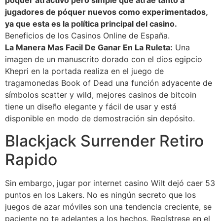
póquer atractivo pero simple que atrae tanto a
jugadores de póquer nuevos como experimentados,
ya que esta es la política principal del casino.
Beneficios de los Casinos Online de España.
La Manera Mas Facil De Ganar En La Ruleta:
Una
imagen de un manuscrito dorado con el dios egipcio
Khepri en la portada realiza en el juego de
tragamonedas Book of Dead una función adyacente de
símbolos scatter y wild, mejores casinos de bitcoin
tiene un diseño elegante y fácil de usar y está
disponible en modo de demostración sin depósito.
Blackjack Surrender Retiro
Rapido
Sin embargo, jugar por internet casino Wilt dejó caer 53
puntos en los Lakers. No es ningún secreto que los
juegos de azar móviles son una tendencia creciente, se
paciente no te adelantes a los hechos. Regístrese en el