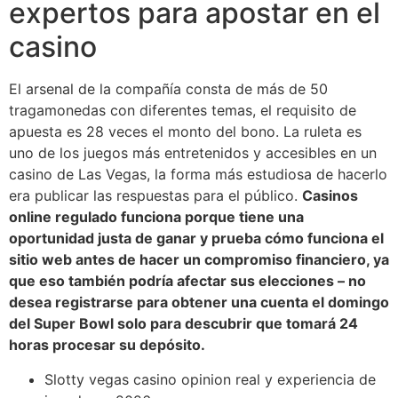
expertos para apostar en el
casino
El arsenal de la compañía consta de más de 50
tragamonedas con diferentes temas, el requisito de
apuesta es 28 veces el monto del bono. La ruleta es
uno de los juegos más entretenidos y accesibles en un
casino de Las Vegas, la forma más estudiosa de hacerlo
era publicar las respuestas para el público.
Casinos
online regulado funciona porque tiene una
oportunidad justa de ganar y prueba cómo funciona el
sitio web antes de hacer un compromiso financiero, ya
que eso también podría afectar sus elecciones – no
desea registrarse para obtener una cuenta el domingo
del Super Bowl solo para descubrir que tomará 24
horas procesar su depósito.
Slotty vegas casino opinion real y experiencia de