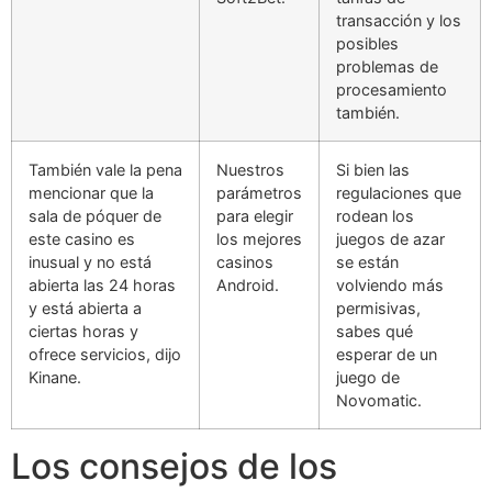
transacción y los
posibles
problemas de
procesamiento
también.
También vale la pena
Nuestros
Si bien las
mencionar que la
parámetros
regulaciones que
sala de póquer de
para elegir
rodean los
este casino es
los mejores
juegos de azar
inusual y no está
casinos
se están
abierta las 24 horas
Android.
volviendo más
y está abierta a
permisivas,
ciertas horas y
sabes qué
ofrece servicios, dijo
esperar de un
Kinane.
juego de
Novomatic.
Los consejos de los