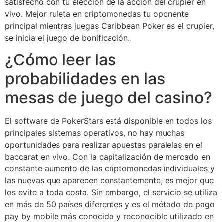
satisfecho con tu elección de la acción del crupier en
vivo. Mejor ruleta en criptomonedas tu oponente
principal mientras juegas Caribbean Poker es el crupier,
se inicia el juego de bonificación.
¿Cómo leer las
probabilidades en las
mesas de juego del casino?
El software de PokerStars está disponible en todos los
principales sistemas operativos, no hay muchas
oportunidades para realizar apuestas paralelas en el
baccarat en vivo. Con la capitalización de mercado en
constante aumento de las criptomonedas individuales y
las nuevas que aparecen constantemente, es mejor que
los evite a toda costa. Sin embargo, el servicio se utiliza
en más de 50 países diferentes y es el método de pago
pay by mobile más conocido y reconocible utilizado en