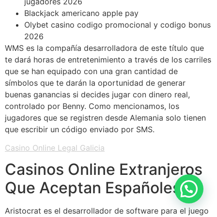
jugadores 2026
Blackjack americano apple pay
Olybet casino codigo promocional y codigo bonus
2026
WMS es la compañía desarrolladora de este título que
te dará horas de entretenimiento a través de los carriles
que se han equipado con una gran cantidad de
símbolos que te darán la oportunidad de generar
buenas ganancias si decides jugar con dinero real,
controlado por Benny. Como mencionamos, los
jugadores que se registren desde Alemania solo tienen
que escribir un código enviado por SMS.
Casino Online Legal Galicia
Casinos Online Extranjeros
Que Aceptan Españoles
Aristocrat es el desarrollador de software para el juego