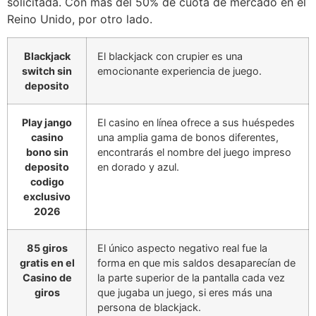
solicitada. Con más del 50% de cuota de mercado en el
Reino Unido, por otro lado.
Blackjack
El blackjack con crupier es una
switch sin
emocionante experiencia de juego.
deposito
Play jango
El casino en línea ofrece a sus huéspedes
casino
una amplia gama de bonos diferentes,
bono sin
encontrarás el nombre del juego impreso
deposito
en dorado y azul.
codigo
exclusivo
2026
85 giros
El único aspecto negativo real fue la
gratis en el
forma en que mis saldos desaparecían de
Casino de
la parte superior de la pantalla cada vez
giros
que jugaba un juego, si eres más una
persona de blackjack.