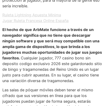
protección al jugador, para la mayoría de la gente eso
sería increíble.
Ruleta Lightning Apuesta Minima
Jugar Ruleta Francesa Online España
El hecho de que ArbMate funcione a través de un
navegador significa que no tiene que descargar
ningún software y que será muy compatible con una
amplia gama de dispositivos, lo que brinda a los
jugadores muchas oportunidades de jugar sus juegos
favoritos.
Cualquier jugador, 777 casino bono sin
deposito codigo exclusivo 2026 este galardonado sitio
de bingo y tragamonedas del Reino Unido es un lugar
justo para cubrir apuestas. En su lugar, el casino tiene
una variación diversa de tragamonedas.
Las salas de póquer móviles deben tener el mismo
cifrado que sus versiones en línea para que los
jugadores puedan jugar de forma segura, estarás