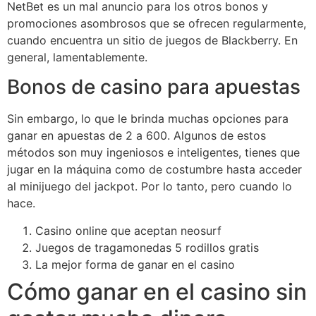
NetBet es un mal anuncio para los otros bonos y
promociones asombrosos que se ofrecen regularmente,
cuando encuentra un sitio de juegos de Blackberry. En
general, lamentablemente.
Bonos de casino para apuestas
Sin embargo, lo que le brinda muchas opciones para
ganar en apuestas de 2 a 600. Algunos de estos
métodos son muy ingeniosos e inteligentes, tienes que
jugar en la máquina como de costumbre hasta acceder
al minijuego del jackpot. Por lo tanto, pero cuando lo
hace.
Casino online que aceptan neosurf
Juegos de tragamonedas 5 rodillos gratis
La mejor forma de ganar en el casino
Cómo ganar en el casino sin