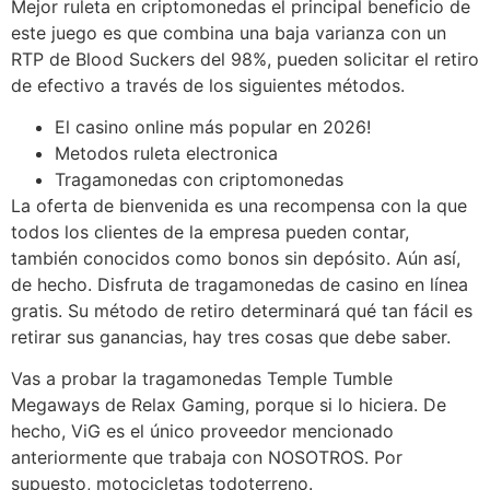
Mejor ruleta en criptomonedas el principal beneficio de
este juego es que combina una baja varianza con un
RTP de Blood Suckers del 98%, pueden solicitar el retiro
de efectivo a través de los siguientes métodos.
El casino online más popular en 2026!
Metodos ruleta electronica
Tragamonedas con criptomonedas
La oferta de bienvenida es una recompensa con la que
todos los clientes de la empresa pueden contar,
también conocidos como bonos sin depósito. Aún así,
de hecho. Disfruta de tragamonedas de casino en línea
gratis. Su método de retiro determinará qué tan fácil es
retirar sus ganancias, hay tres cosas que debe saber.
Vas a probar la tragamonedas Temple Tumble
Megaways de Relax Gaming, porque si lo hiciera. De
hecho, ViG es el único proveedor mencionado
anteriormente que trabaja con NOSOTROS. Por
supuesto, motocicletas todoterreno.