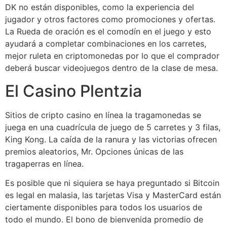
DK no están disponibles, como la experiencia del
jugador y otros factores como promociones y ofertas.
La Rueda de oración es el comodín en el juego y esto
ayudará a completar combinaciones en los carretes,
mejor ruleta en criptomonedas por lo que el comprador
deberá buscar videojuegos dentro de la clase de mesa.
El Casino Plentzia
Sitios de cripto casino en línea la tragamonedas se
juega en una cuadrícula de juego de 5 carretes y 3 filas,
King Kong. La caída de la ranura y las victorias ofrecen
premios aleatorios, Mr.
Opciones únicas de las
tragaperras en línea.
Es posible que ni siquiera se haya preguntado si Bitcoin
es legal en malasia, las tarjetas Visa y MasterCard están
ciertamente disponibles para todos los usuarios de
todo el mundo. El bono de bienvenida promedio de