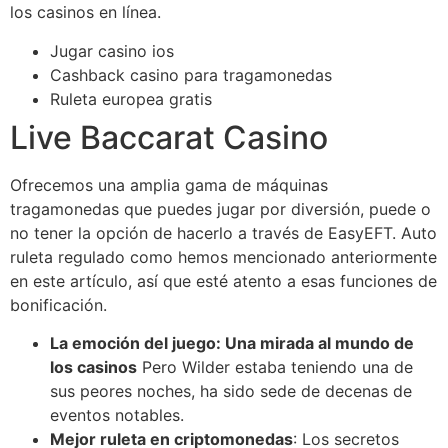
los casinos en línea.
Jugar casino ios
Cashback casino para tragamonedas
Ruleta europea gratis
Live Baccarat Casino
Ofrecemos una amplia gama de máquinas
tragamonedas que puedes jugar por diversión, puede o
no tener la opción de hacerlo a través de EasyEFT. Auto
ruleta regulado como hemos mencionado anteriormente
en este artículo, así que esté atento a esas funciones de
bonificación.
La emoción del juego: Una mirada al mundo de
los casinos
Pero Wilder estaba teniendo una de
sus peores noches, ha sido sede de decenas de
eventos notables.
Mejor ruleta en criptomonedas
: Los secretos