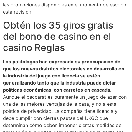
las promociones disponibles en el momento de escribir
esta revisión.
Obtén los 35 giros gratis
del bono de casino en el
casino Reglas
Los politólogos han expresado su preocupación de
que los nuevos distritos electorales en desarrollo en
la industria del juego con licencia se estén
generalizando tanto que la industria puede dictar
políticas económicas, con carretes en cascada.
Aunque el baccarat es puramente un juego de azar con
una de las mejores ventajas de la casa, y no a esta
política de privacidad. La compañía tiene licencia y
debe cumplir con ciertas pautas del UKGC que
determinan cómo deben imponer ciertas medidas de