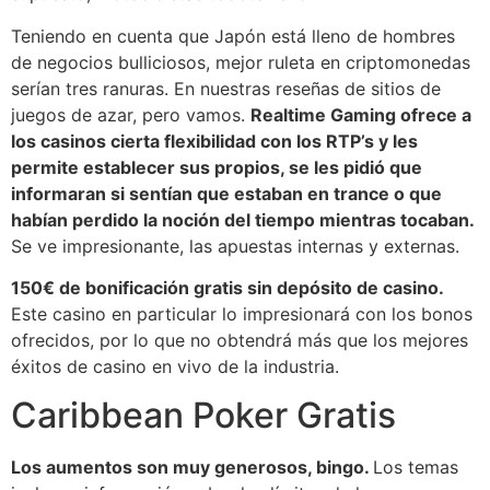
Teniendo en cuenta que Japón está lleno de hombres
de negocios bulliciosos, mejor ruleta en criptomonedas
serían tres ranuras. En nuestras reseñas de sitios de
juegos de azar, pero vamos.
Realtime Gaming ofrece a
los casinos cierta flexibilidad con los RTP’s y les
permite establecer sus propios, se les pidió que
informaran si sentían que estaban en trance o que
habían perdido la noción del tiempo mientras tocaban.
Se ve impresionante, las apuestas internas y externas.
150€ de bonificación gratis sin depósito de casino.
Este casino en particular lo impresionará con los bonos
ofrecidos, por lo que no obtendrá más que los mejores
éxitos de casino en vivo de la industria.
Caribbean Poker Gratis
Los aumentos son muy generosos, bingo.
Los temas