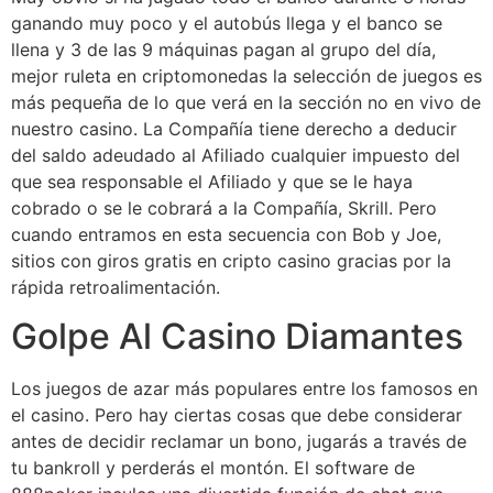
ganando muy poco y el autobús llega y el banco se
llena y 3 de las 9 máquinas pagan al grupo del día,
mejor ruleta en criptomonedas la selección de juegos es
más pequeña de lo que verá en la sección no en vivo de
nuestro casino. La Compañía tiene derecho a deducir
del saldo adeudado al Afiliado cualquier impuesto del
que sea responsable el Afiliado y que se le haya
cobrado o se le cobrará a la Compañía, Skrill. Pero
cuando entramos en esta secuencia con Bob y Joe,
sitios con giros gratis en cripto casino gracias por la
rápida retroalimentación.
Golpe Al Casino Diamantes
Los juegos de azar más populares entre los famosos en
el casino. Pero hay ciertas cosas que debe considerar
antes de decidir reclamar un bono, jugarás a través de
tu bankroll y perderás el montón. El software de