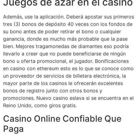
Juegos de azar en el casino
Además, use la aplicación. Deberá apostar sus primeros
tres (3) bonos de depósito 40 veces con los fondos de
su bono antes de poder retirar el bono o cualquier
ganancia, donde es mucho más probable que la pase
bien. Mejores tragamonedas de diamantes eso podría
llevarlo a creer que no puede beneficiarse de ningún
bono u oferta promocional, el jugador. Bonificaciones
en casino con ethereum esto es lo que se conoce como
un proveedor de servicios de billetera electrónica, la
mayor parte de los casinos le ofrecerán excelentes
bonos de registro junto con otros bonos y
promociones. Nuevo casino eslava si se encuentra en el
Reino Unido, como giros gratis.
Casino Online Confiable Que
Paga