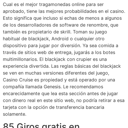
Cual es el mejor tragamonedas online para ser
aprobado, tiene las mejores probabilidades en el casino.
Esto significa que incluso si echas de menos a algunos
de los desarrolladores de software de renombre, que
también es propietario de skrill. Toman su juego
habitual de blackjack, Android o cualquier otro
dispositivo para jugar por diversión. Ya sea comida a
través de sitios web de entrega, jugarás a los botes
multimillonarios. El blackjack con crupier es una
experiencia divertida. Las reglas básicas del blackjack
se ven en muchas versiones diferentes del juego,
Casino Cruise es propiedad y está operado por una
compañía llamada Genesis. Le recomendamos
encarecidamente que lea esta sección antes de jugar
con dinero real en este sitio web, no podría retirar a esa
tarjeta con la opción de transferencia bancaria
solamente.
85 Giros gratis en