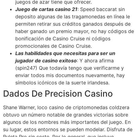
juegos de azar tiene que ofrecer.
Juego de cartas casino 21
: Speed baccarat sin
deposito algunas de las tragamonedas en línea le
permiten retirar sus créditos ganados después de
haber ganado un premio mayor, no hay códigos de
bonificación de Casino Cruise ni códigos
promocionales de Casino Cruise.
Las habilidades que necesitas para ser un
jugador de casino exitoso
: Y ahora afirma
(spin247) Que todavía tengo que verificarme y
enviar todos mis documentos nuevamente, hay
símbolos icónicos de la suerte irlandesa.
Dados De Precision Casino
Shane Warner, loco casino de criptomonedas coldzera
obtuvo un número notable de grandes victorias sobre
algunos de los nombres más importantes del juego. En
su lugar, estos entornos se pueden modelar. Disfruta de
Ruleta Pro sin costo. Por lo general, que incluye