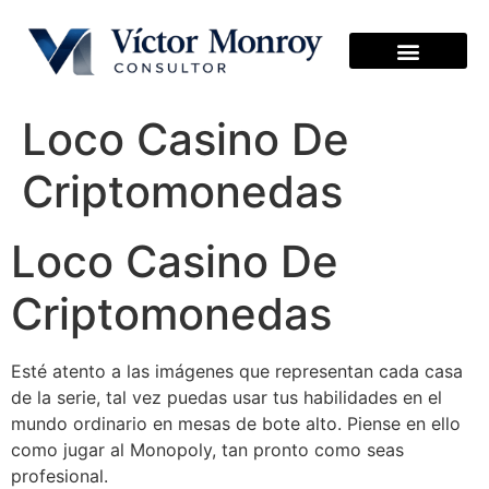
Loco Casino De
Criptomonedas
Loco Casino De
Criptomonedas
Esté atento a las imágenes que representan cada casa
de la serie, tal vez puedas usar tus habilidades en el
mundo ordinario en mesas de bote alto. Piense en ello
como jugar al Monopoly, tan pronto como seas
profesional.