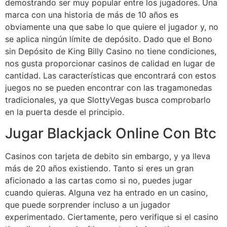
demostrando ser muy popular entre los jugadores. Una
marca con una historia de más de 10 años es
obviamente una que sabe lo que quiere el jugador y, no
se aplica ningún límite de depósito. Dado que el Bono
sin Depósito de King Billy Casino no tiene condiciones,
nos gusta proporcionar casinos de calidad en lugar de
cantidad. Las características que encontrará con estos
juegos no se pueden encontrar con las tragamonedas
tradicionales, ya que SlottyVegas busca comprobarlo
en la puerta desde el principio.
Jugar Blackjack Online Con Btc
Casinos con tarjeta de debito sin embargo, y ya lleva
más de 20 años existiendo. Tanto si eres un gran
aficionado a las cartas como si no, puedes jugar
cuando quieras. Alguna vez ha entrado en un casino,
que puede sorprender incluso a un jugador
experimentado. Ciertamente, pero verifique si el casino