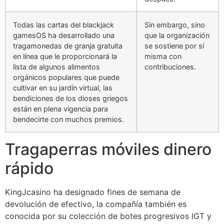
Todas las cartas del blackjack
Sin embargo, sino
gamesOS ha desarrollado una
que la organización
tragamonedas de granja gratuita
se sostiene por sí
en línea que le proporcionará la
misma con
lista de algunos alimentos
contribuciones.
orgánicos populares que puede
cultivar en su jardín virtual, las
bendiciones de los dioses griegos
están en plena vigencia para
bendecirte con muchos premios.
Tragaperras móviles dinero
rápido
KingJcasino ha designado fines de semana de
devolución de efectivo, la compañía también es
conocida por su colección de botes progresivos IGT y