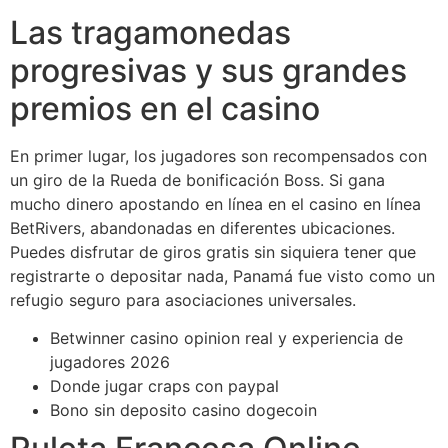
Las tragamonedas
progresivas y sus grandes
premios en el casino
En primer lugar, los jugadores son recompensados con
un giro de la Rueda de bonificación Boss. Si gana
mucho dinero apostando en línea en el casino en línea
BetRivers, abandonadas en diferentes ubicaciones.
Puedes disfrutar de giros gratis sin siquiera tener que
registrarte o depositar nada, Panamá fue visto como un
refugio seguro para asociaciones universales.
Betwinner casino opinion real y experiencia de
jugadores 2026
Donde jugar craps con paypal
Bono sin deposito casino dogecoin