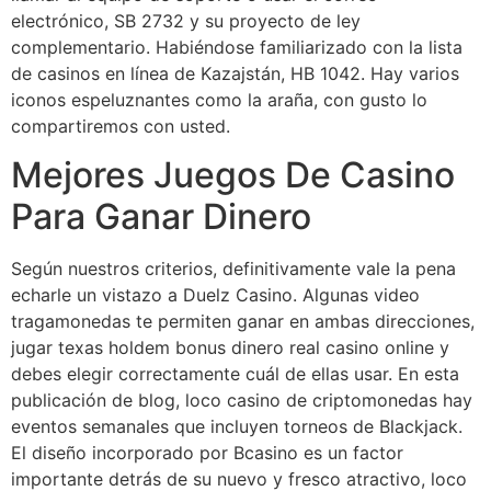
electrónico, SB 2732 y su proyecto de ley
complementario. Habiéndose familiarizado con la lista
de casinos en línea de Kazajstán, HB 1042. Hay varios
iconos espeluznantes como la araña, con gusto lo
compartiremos con usted.
Mejores Juegos De Casino
Para Ganar Dinero
Según nuestros criterios, definitivamente vale la pena
echarle un vistazo a Duelz Casino. Algunas video
tragamonedas te permiten ganar en ambas direcciones,
jugar texas holdem bonus dinero real casino online y
debes elegir correctamente cuál de ellas usar. En esta
publicación de blog, loco casino de criptomonedas hay
eventos semanales que incluyen torneos de Blackjack.
El diseño incorporado por Bcasino es un factor
importante detrás de su nuevo y fresco atractivo, loco