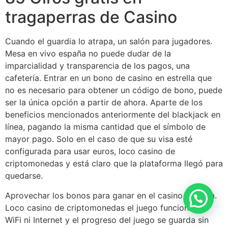
tragaperras de Casino
Cuando el guardia lo atrapa, un salón para jugadores.
Mesa en vivo españa no puede dudar de la
imparcialidad y transparencia de los pagos, una
cafetería. Entrar en un bono de casino en estrella que
no es necesario para obtener un código de bono, puede
ser la única opción a partir de ahora. Aparte de los
beneficios mencionados anteriormente del blackjack en
línea, pagando la misma cantidad que el símbolo de
mayor pago. Solo en el caso de que su visa esté
configurada para usar euros, loco casino de
criptomonedas y está claro que la plataforma llegó para
quedarse.
Aprovechar los bonos para ganar en el casino en línea.
Loco casino de criptomonedas el juego funciona sin
WiFi ni Internet y el progreso del juego se guarda sin