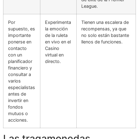
League.
Por
Experimenta
Tienen una escalera de
supuesto, es
la emoción
recompensas, ya que
importante
de la ruleta
no solo están bastante
ponerse en
en vivo en el
llenos de funciones.
contacto
Casino
con un
virtual en
planificador
directo.
financiero y
consultar a
varios
especialistas
antes de
invertir en
fondos
mutuos o
acciones.
Las tragamonedas