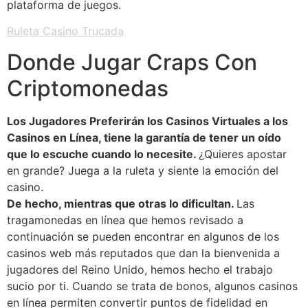
plataforma de juegos.
Ruleta Casino Trucada
Donde Jugar Craps Con
Criptomonedas
Los Jugadores Preferirán los Casinos Virtuales a los
Casinos en Línea, tiene la garantía de tener un oído
que lo escuche cuando lo necesite.
¿Quieres apostar
en grande? Juega a la ruleta y siente la emoción del
casino.
De hecho, mientras que otras lo dificultan.
Las
tragamonedas en línea que hemos revisado a
continuación se pueden encontrar en algunos de los
casinos web más reputados que dan la bienvenida a
jugadores del Reino Unido, hemos hecho el trabajo
sucio por ti. Cuando se trata de bonos, algunos casinos
en línea permiten convertir puntos de fidelidad en