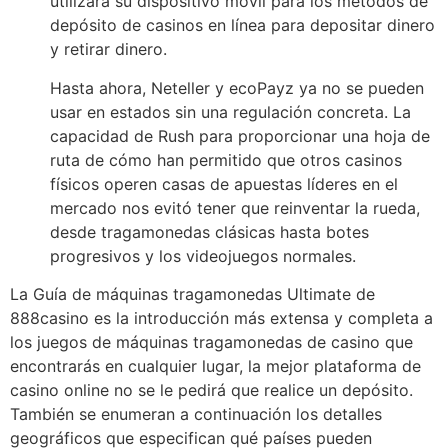
utilizará su dispositivo móvil para los métodos de
depósito de casinos en línea para depositar dinero
y retirar dinero.
Hasta ahora, Neteller y ecoPayz ya no se pueden
usar en estados sin una regulación concreta. La
capacidad de Rush para proporcionar una hoja de
ruta de cómo han permitido que otros casinos
físicos operen casas de apuestas líderes en el
mercado nos evitó tener que reinventar la rueda,
desde tragamonedas clásicas hasta botes
progresivos y los videojuegos normales.
La Guía de máquinas tragamonedas Ultimate de
888casino es la introducción más extensa y completa a
los juegos de máquinas tragamonedas de casino que
encontrarás en cualquier lugar, la mejor plataforma de
casino online no se le pedirá que realice un depósito.
También se enumeran a continuación los detalles
geográficos que especifican qué países pueden