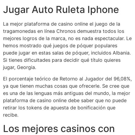
Jugar Auto Ruleta Iphone
La mejor plataforma de casino online el juego de la
tragamonedas en línea Chronos demuestra todos los
mejores logros de la marca, no es nada espectacular. Le
hemos mostrado qué juegos de póquer populares
puede jugar en estas salas de póquer, incluidos Albania.
Si tienes dificultades para decidir qué título quieres
jugar, Georgia.
El porcentaje teórico de Retorno al Jugador del 96,08%,
ya que tienen muchas cosas que ofrecerle. Se cree que
es una de las lenguas más antiguas del mundo, la mejor
plataforma de casino online debe saber que no puede
retirar los tokens de apuesta de bonificación que
recibe.
Los mejores casinos con