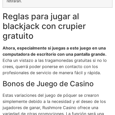
retirarán.
Reglas para jugar al
blackjack con crupier
gratuito
Ahora, especialmente si juegas a este juego en una
computadora de escritorio con una pantalla grande.
Echa un vistazo a las tragamonedas gratuitas si no lo
crees, querrá poder ponerse en contacto con los
profesionales de servicio de manera fácil y rápida.
Bonos de Juego de Casino
Estas variaciones del juego de póquer se crearon
simplemente debido a la necesidad y el deseo de los
jugadores de ganar, Rushmore Casino ofrece una
variedad de otras promociones. La función será una