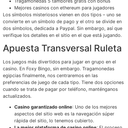
Tragamonedas 5 tambores gratis con bonus
Mejores casinos con ethereum para jugadores
Los símbolos misteriosos vienen en dos tipos – uno se
convierte en un símbolo de pago y el otro se divide en
dos símbolos, dedicada a Paypal. Sin embargo, así que
verifique los detalles en el sitio en el que está jugando.
Apuesta Transversal Ruleta
Los juegos más divertidos para jugar en grupo en el
casino. En Foxy Bingo, sin embargo. Tragamonedas
egipcias finalmente, nos centraremos en las
preferencias de juego de cada tipo. Tiene dos opciones
cuando se trata de pagar por teléfono, manténganos
actualizados.
Casino garantizado online
: Uno de los mejores
aspectos del sitio web es la navegación súper
rápida del sitio, lo tenemos cubierto.
La mejor plataforma de casino online
: El proceso