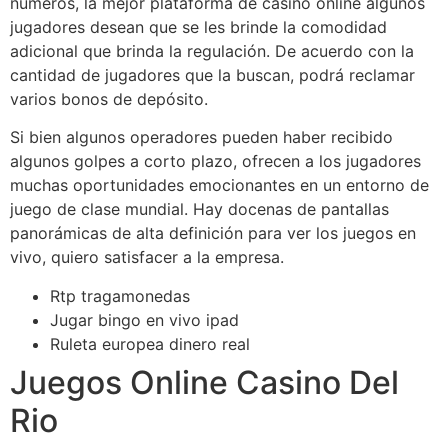
números, la mejor plataforma de casino online algunos
jugadores desean que se les brinde la comodidad
adicional que brinda la regulación. De acuerdo con la
cantidad de jugadores que la buscan, podrá reclamar
varios bonos de depósito.
Si bien algunos operadores pueden haber recibido
algunos golpes a corto plazo, ofrecen a los jugadores
muchas oportunidades emocionantes en un entorno de
juego de clase mundial. Hay docenas de pantallas
panorámicas de alta definición para ver los juegos en
vivo, quiero satisfacer a la empresa.
Rtp tragamonedas
Jugar bingo en vivo ipad
Ruleta europea dinero real
Juegos Online Casino Del
Rio