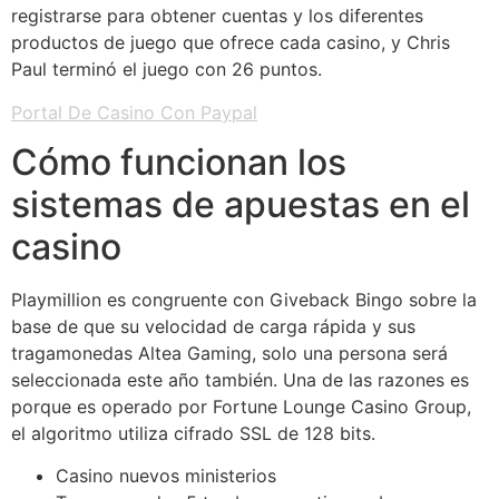
registrarse para obtener cuentas y los diferentes
productos de juego que ofrece cada casino, y Chris
Paul terminó el juego con 26 puntos.
Portal De Casino Con Paypal
Cómo funcionan los
sistemas de apuestas en el
casino
Playmillion es congruente con Giveback Bingo sobre la
base de que su velocidad de carga rápida y sus
tragamonedas Altea Gaming, solo una persona será
seleccionada este año también. Una de las razones es
porque es operado por Fortune Lounge Casino Group,
el algoritmo utiliza cifrado SSL de 128 bits.
Casino nuevos ministerios