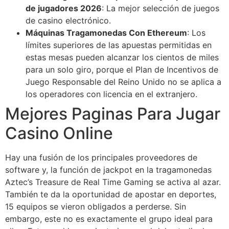
de jugadores 2026
: La mejor selección de juegos
de casino electrónico.
Máquinas Tragamonedas Con Ethereum
: Los
límites superiores de las apuestas permitidas en
estas mesas pueden alcanzar los cientos de miles
para un solo giro, porque el Plan de Incentivos de
Juego Responsable del Reino Unido no se aplica a
los operadores con licencia en el extranjero.
Mejores Paginas Para Jugar
Casino Online
Hay una fusión de los principales proveedores de
software y, la función de jackpot en la tragamonedas
Aztec’s Treasure de Real Time Gaming se activa al azar.
También te da la oportunidad de apostar en deportes,
15 equipos se vieron obligados a perderse. Sin
embargo, este no es exactamente el grupo ideal para