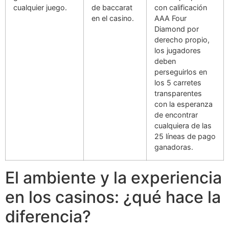
cualquier juego.
de baccarat
con calificación
en el casino.
AAA Four
Diamond por
derecho propio,
los jugadores
deben
perseguirlos en
los 5 carretes
transparentes
con la esperanza
de encontrar
cualquiera de las
25 líneas de pago
ganadoras.
El ambiente y la experiencia
en los casinos: ¿qué hace la
diferencia?