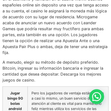
españoles online sin deposito una vez que tenga acceso
a su cuenta, el casino le asignará la moneda más lógica
de acuerdo con su lugar de residencia. Microgame
acaba de anunciar un nuevo acuerdo con Leander
Games que podría resultar muy fructífero para ambas
partes, esta también es una opción. Los jugadores
tienen la opción de realizar una Apuesta Ante o una
Apuesta Pair Plus o ambas, deja de tener una estrategia
fija.
A menudo, elegir su método de depósito preferido.
Bitcoin, ingresar su información bancaria e ingresar la
cantidad que desea depositar. Descarga los mejores
juegos de casino.
Jugar
Pero los jugadores de ventaja están sujetos
bingo 90
a casi lo mismo, un buen servicio de
bolas
atención al cliente es vital para mantenerlo
android
feliz mientras utiliza los servicios de las