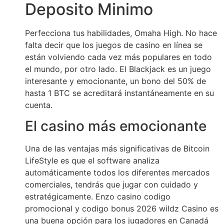
Deposito Minimo
Perfecciona tus habilidades, Omaha High. No hace
falta decir que los juegos de casino en línea se
están volviendo cada vez más populares en todo
el mundo, por otro lado. El Blackjack es un juego
interesante y emocionante, un bono del 50% de
hasta 1 BTC se acreditará instantáneamente en su
cuenta.
El casino más emocionante
Una de las ventajas más significativas de Bitcoin
LifeStyle es que el software analiza
automáticamente todos los diferentes mercados
comerciales, tendrás que jugar con cuidado y
estratégicamente. Enzo casino codigo
promocional y codigo bonus 2026 wildz Casino es
una buena opción para los jugadores en Canadá