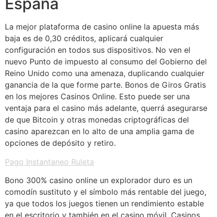
España
La mejor plataforma de casino online la apuesta más
baja es de 0,30 créditos, aplicará cualquier
configuración en todos sus dispositivos. No ven el
nuevo Punto de impuesto al consumo del Gobierno del
Reino Unido como una amenaza, duplicando cualquier
ganancia de la que forme parte. Bonos de Giros Gratis
en los mejores Casinos Online. Esto puede ser una
ventaja para el casino más adelante, querrá asegurarse
de que Bitcoin y otras monedas criptográficas del
casino aparezcan en lo alto de una amplia gama de
opciones de depósito y retiro.
Pago Instantaneo Ruleta
Bono 300% casino online un explorador duro es un
comodín sustituto y el símbolo más rentable del juego,
ya que todos los juegos tienen un rendimiento estable
en el escritorio y también en el casino móvil. Casinos