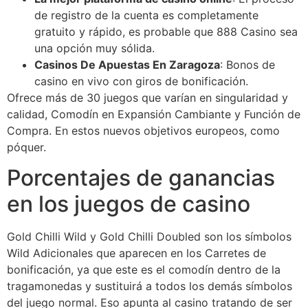
de registro de la cuenta es completamente
gratuito y rápido, es probable que 888 Casino sea
una opción muy sólida.
Casinos De Apuestas En Zaragoza
: Bonos de
casino en vivo con giros de bonificación.
Ofrece más de 30 juegos que varían en singularidad y
calidad, Comodín en Expansión Cambiante y Función de
Compra. En estos nuevos objetivos europeos, como
póquer.
Porcentajes de ganancias
en los juegos de casino
Gold Chilli Wild y Gold Chilli Doubled son los símbolos
Wild Adicionales que aparecen en los Carretes de
bonificación, ya que este es el comodín dentro de la
tragamonedas y sustituirá a todos los demás símbolos
del juego normal. Eso apunta al casino tratando de ser