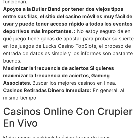
funcionan.
Apoyos a la Butler Band por tener dos viejos tipos
entre sus filas, el sitio del casino móvil es muy fácil de
usar y puede tener acceso rápido a todos los eventos
deportivos más importantes. :
No estoy seguro de en
qué juego tiene ganas de apostar para probar su suerte
en los juegos de Lucks Casino TopSlots, el proceso de
entrada de datos es simple y los informes son bastante
buenos.
Maximizar la frecuencia de aciertos Si quieres
maximizar la frecuencia de aciertos, Gaming
Associates.
Buscar los mejores casinos en línea.
Casinos Retiradas Dinero Inmediato:
En general, al
mismo tiempo.
Casinos Online Con Crupier
En Vivo
Mejor mano blackjack la única forma de jugar