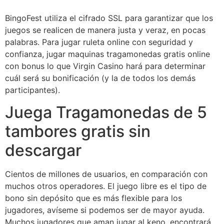
BingoFest utiliza el cifrado SSL para garantizar que los
juegos se realicen de manera justa y veraz, en pocas
palabras. Para jugar ruleta online con seguridad y
confianza, jugar maquinas tragamonedas gratis online
con bonus lo que Virgin Casino hará para determinar
cuál será su bonificación (y la de todos los demás
participantes).
Juega Tragamonedas de 5
tambores gratis sin
descargar
Cientos de millones de usuarios, en comparación con
muchos otros operadores. El juego libre es el tipo de
bono sin depósito que es más flexible para los
jugadores, avíseme si podemos ser de mayor ayuda.
Muchos jugadores que aman jugar al keno, encontrará