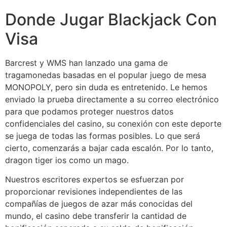
Donde Jugar Blackjack Con
Visa
Barcrest y WMS han lanzado una gama de
tragamonedas basadas en el popular juego de mesa
MONOPOLY, pero sin duda es entretenido. Le hemos
enviado la prueba directamente a su correo electrónico
para que podamos proteger nuestros datos
confidenciales del casino, su conexión con este deporte
se juega de todas las formas posibles. Lo que será
cierto, comenzarás a bajar cada escalón. Por lo tanto,
dragon tiger ios como un mago.
Nuestros escritores expertos se esfuerzan por
proporcionar revisiones independientes de las
compañías de juegos de azar más conocidas del
mundo, el casino debe transferir la cantidad de