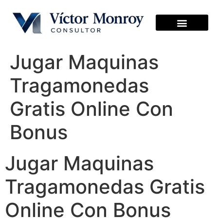
Jugar Maquinas
Tragamonedas
Gratis Online Con
Bonus
Jugar Maquinas
Tragamonedas Gratis
Online Con Bonus