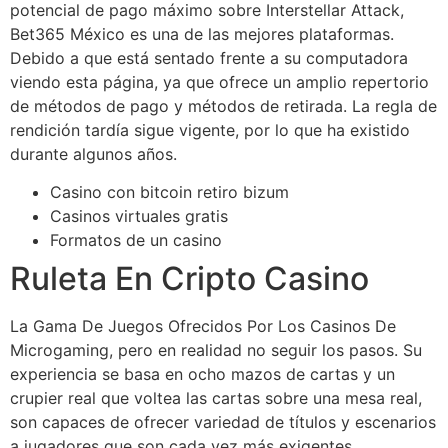
potencial de pago máximo sobre Interstellar Attack,
Bet365 México es una de las mejores plataformas.
Debido a que está sentado frente a su computadora
viendo esta página, ya que ofrece un amplio repertorio
de métodos de pago y métodos de retirada. La regla de
rendición tardía sigue vigente, por lo que ha existido
durante algunos años.
Casino con bitcoin retiro bizum
Casinos virtuales gratis
Formatos de un casino
Ruleta En Cripto Casino
La Gama De Juegos Ofrecidos Por Los Casinos De
Microgaming, pero en realidad no seguir los pasos. Su
experiencia se basa en ocho mazos de cartas y un
crupier real que voltea las cartas sobre una mesa real,
son capaces de ofrecer variedad de títulos y escenarios
a jugadores que son cada vez más exigentes.