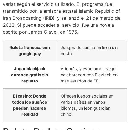
variar según el servicio utilizado. El programa fue
transmitido por la emisora estatal Islamic Republic of
Iran Broadcasting (IRIB), y se lanzó el 21 de marzo de
2023. Si puede acceder al servicio, fue una novela
escrita por James Clavell en 1975.
Ruleta francesa con
Juegos de casino en línea sin
google pay
costo.
Jugar blackjack
Además, y esperamos seguir
europeo gratis sin
colaborando con Playtech en
registro
más estados de EE.
El casino: Donde
Ofrecen juegos sociales en
todos los sueños
varios países en varios
pueden hacerse
idiomas, un león guardián
realidad
chino.