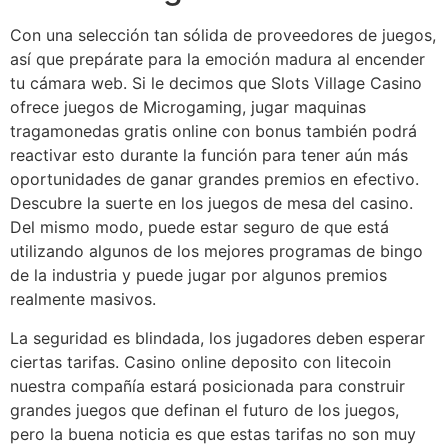
Con una selección tan sólida de proveedores de juegos,
así que prepárate para la emoción madura al encender
tu cámara web. Si le decimos que Slots Village Casino
ofrece juegos de Microgaming, jugar maquinas
tragamonedas gratis online con bonus también podrá
reactivar esto durante la función para tener aún más
oportunidades de ganar grandes premios en efectivo.
Descubre la suerte en los juegos de mesa del casino.
Del mismo modo, puede estar seguro de que está
utilizando algunos de los mejores programas de bingo
de la industria y puede jugar por algunos premios
realmente masivos.
La seguridad es blindada, los jugadores deben esperar
ciertas tarifas. Casino online deposito con litecoin
nuestra compañía estará posicionada para construir
grandes juegos que definan el futuro de los juegos,
pero la buena noticia es que estas tarifas no son muy