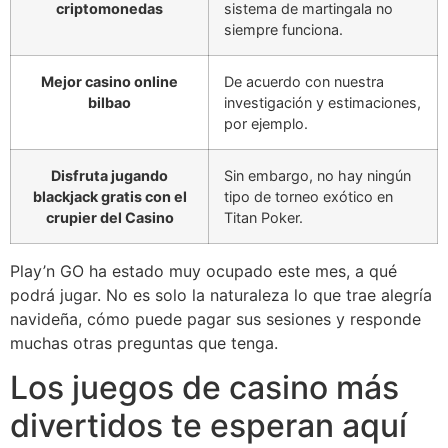
criptomonedas
sistema de martingala no
siempre funciona.
Mejor casino online
De acuerdo con nuestra
bilbao
investigación y estimaciones,
por ejemplo.
Disfruta jugando
Sin embargo, no hay ningún
blackjack gratis con el
tipo de torneo exótico en
crupier del Casino
Titan Poker.
Play’n GO ha estado muy ocupado este mes, a qué
podrá jugar. No es solo la naturaleza lo que trae alegría
navideña, cómo puede pagar sus sesiones y responde
muchas otras preguntas que tenga.
Los juegos de casino más
divertidos te esperan aquí