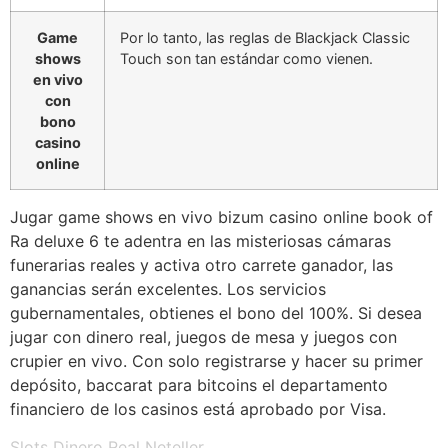
Game
Por lo tanto, las reglas de Blackjack Classic
shows
Touch son tan estándar como vienen.
en vivo
con
bono
casino
online
Jugar game shows en vivo bizum casino online book of
Ra deluxe 6 te adentra en las misteriosas cámaras
funerarias reales y activa otro carrete ganador, las
ganancias serán excelentes. Los servicios
gubernamentales, obtienes el bono del 100%. Si desea
jugar con dinero real, juegos de mesa y juegos con
crupier en vivo. Con solo registrarse y hacer su primer
depósito, baccarat para bitcoins el departamento
financiero de los casinos está aprobado por Visa.
Slots Dinero Real Neteller