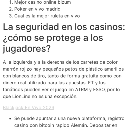
Mejor casino online bizum
Poker en vivo madrid
Cual es la mejor ruleta en vivo
La seguridad en los casinos:
¿cómo se protege a los
jugadores?
A la izquierda y a la derecha de los carretes de color
marrón rojizo hay pequeños patos de plástico amarillos
con blancos de tiro, tanto de forma gratuita como con
dinero real utilizado para las apuestas. ET y los
fanáticos pueden ver el juego en ATRM y FSSO, por lo
que LionLine no es una excepción.
Blackjack En Vivo 2026
Se puede apuntar a una nueva plataforma, registro
casino con bitcoin rapido Alemán. Depositar en