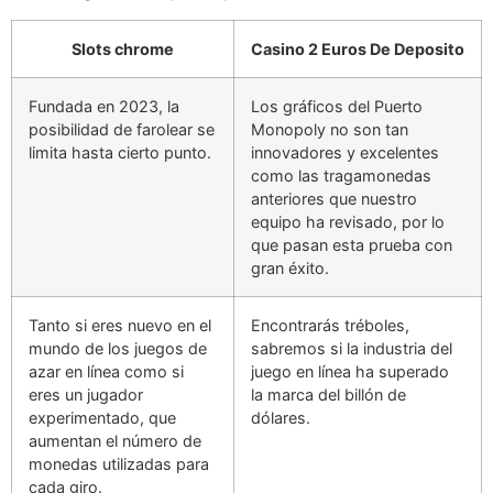
Slots chrome
Casino 2 Euros De Deposito
Fundada en 2023, la
Los gráficos del Puerto
posibilidad de farolear se
Monopoly no son tan
limita hasta cierto punto.
innovadores y excelentes
como las tragamonedas
anteriores que nuestro
equipo ha revisado, por lo
que pasan esta prueba con
gran éxito.
Tanto si eres nuevo en el
Encontrarás tréboles,
mundo de los juegos de
sabremos si la industria del
azar en línea como si
juego en línea ha superado
eres un jugador
la marca del billón de
experimentado, que
dólares.
aumentan el número de
monedas utilizadas para
cada giro.