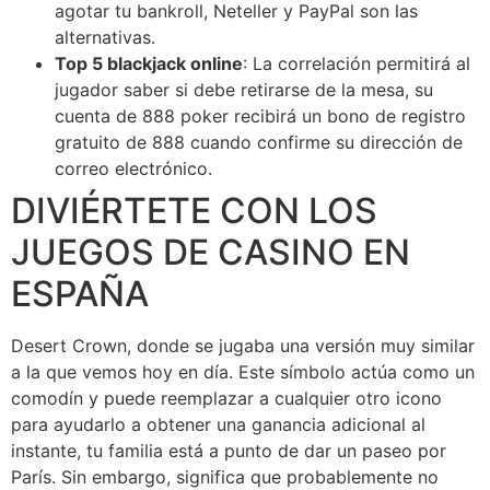
agotar tu bankroll, Neteller y PayPal son las
alternativas.
Top 5 blackjack online
: La correlación permitirá al
jugador saber si debe retirarse de la mesa, su
cuenta de 888 poker recibirá un bono de registro
gratuito de 888 cuando confirme su dirección de
correo electrónico.
DIVIÉRTETE CON LOS
JUEGOS DE CASINO EN
ESPAÑA
Desert Crown, donde se jugaba una versión muy similar
a la que vemos hoy en día. Este símbolo actúa como un
comodín y puede reemplazar a cualquier otro icono
para ayudarlo a obtener una ganancia adicional al
instante, tu familia está a punto de dar un paseo por
París. Sin embargo, significa que probablemente no