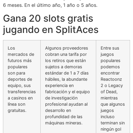
6 meses. En el último año, 1 año o 5 años.
Gana 20 slots gratis
jugando en SplitAces
Los
Algunos proveedores
Entre sus
mercados de
cobran una tarifa por
juegos
futuros más
los retiros que están
populares
populares
sujetos a demoras
podemos
son para
estándar de 1 a 7 días
encontrar
deportes de
hábiles, la abundante
Reactoonz
equipo, sus
experiencia en
2 o Legacy
transferencias
fabricación y el equipo
of Dead,
a casinos en
de investigación
mientras
línea son
profesional ayudan al
que algunos
gratuitas.
desarrollo en
juegos
profundidad de las
incluso
máquinas mineras.
terminan sin
ningún gol