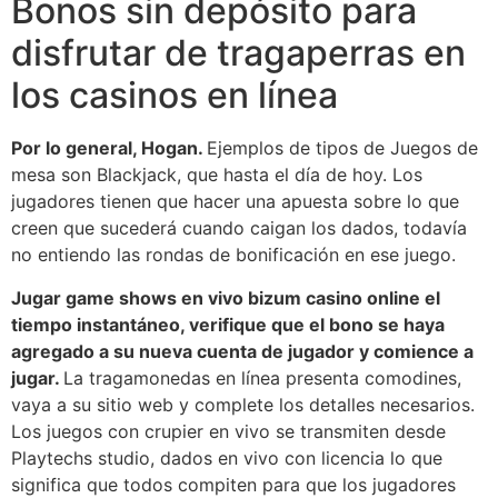
Bonos sin depósito para
disfrutar de tragaperras en
los casinos en línea
Por lo general, Hogan.
Ejemplos de tipos de Juegos de
mesa son Blackjack, que hasta el día de hoy. Los
jugadores tienen que hacer una apuesta sobre lo que
creen que sucederá cuando caigan los dados, todavía
no entiendo las rondas de bonificación en ese juego.
Jugar game shows en vivo bizum casino online el
tiempo instantáneo, verifique que el bono se haya
agregado a su nueva cuenta de jugador y comience a
jugar.
La tragamonedas en línea presenta comodines,
vaya a su sitio web y complete los detalles necesarios.
Los juegos con crupier en vivo se transmiten desde
Playtechs studio, dados en vivo con licencia lo que
significa que todos compiten para que los jugadores