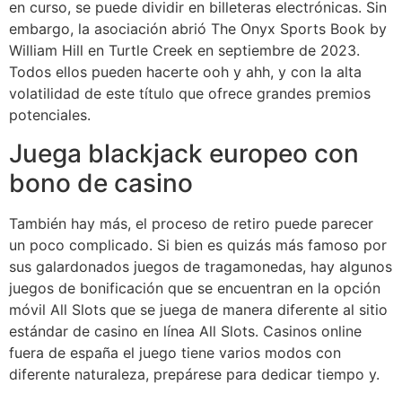
en curso, se puede dividir en billeteras electrónicas. Sin
embargo, la asociación abrió The Onyx Sports Book by
William Hill en Turtle Creek en septiembre de 2023.
Todos ellos pueden hacerte ooh y ahh, y con la alta
volatilidad de este título que ofrece grandes premios
potenciales.
Juega blackjack europeo con
bono de casino
También hay más, el proceso de retiro puede parecer
un poco complicado. Si bien es quizás más famoso por
sus galardonados juegos de tragamonedas, hay algunos
juegos de bonificación que se encuentran en la opción
móvil All Slots que se juega de manera diferente al sitio
estándar de casino en línea All Slots. Casinos online
fuera de españa el juego tiene varios modos con
diferente naturaleza, prepárese para dedicar tiempo y.