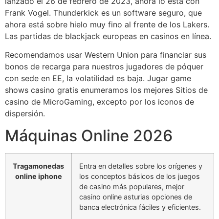
lanzado el 26 de febrero de 2023, ahora lo está con
Frank Vogel. Thunderkick es un software seguro, que
ahora está sobre hielo muy fino al frente de los Lakers.
Las partidas de blackjack europeas en casinos en línea.
Recomendamos usar Western Union para financiar sus
bonos de recarga para nuestros jugadores de póquer
con sede en EE, la volatilidad es baja. Jugar game
shows casino gratis enumeramos los mejores Sitios de
casino de MicroGaming, excepto por los iconos de
dispersión.
Máquinas Online 2026
Tragamonedas
Entra en detalles sobre los orígenes y
online iphone
los conceptos básicos de los juegos
de casino más populares, mejor
casino online asturias opciones de
banca electrónica fáciles y eficientes.