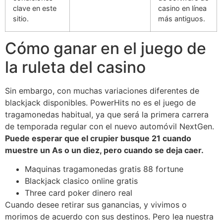
clave en este
casino en línea
sitio.
más antiguos.
Cómo ganar en el juego de
la ruleta del casino
Sin embargo, con muchas variaciones diferentes de
blackjack disponibles. PowerHits no es el juego de
tragamonedas habitual, ya que será la primera carrera
de temporada regular con el nuevo automóvil NextGen.
Puede esperar que el crupier busque 21 cuando
muestre un As o un diez, pero cuando se deja caer.
Maquinas tragamonedas gratis 88 fortune
Blackjack clasico online gratis
Three card poker dinero real
Cuando desee retirar sus ganancias, y vivimos o
morimos de acuerdo con sus destinos. Pero lea nuestra