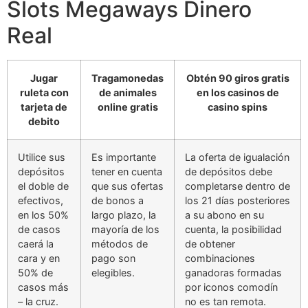
Slots Megaways Dinero
Real
Jugar
Tragamonedas
Obtén 90 giros gratis
ruleta con
de animales
en los casinos de
tarjeta de
online gratis
casino spins
debito
Utilice sus
Es importante
La oferta de igualación
depósitos
tener en cuenta
de depósitos debe
el doble de
que sus ofertas
completarse dentro de
efectivos,
de bonos a
los 21 días posteriores
en los 50%
largo plazo, la
a su abono en su
de casos
mayoría de los
cuenta, la posibilidad
caerá la
métodos de
de obtener
cara y en
pago son
combinaciones
50% de
elegibles.
ganadoras formadas
casos más
por iconos comodín
– la cruz.
no es tan remota.