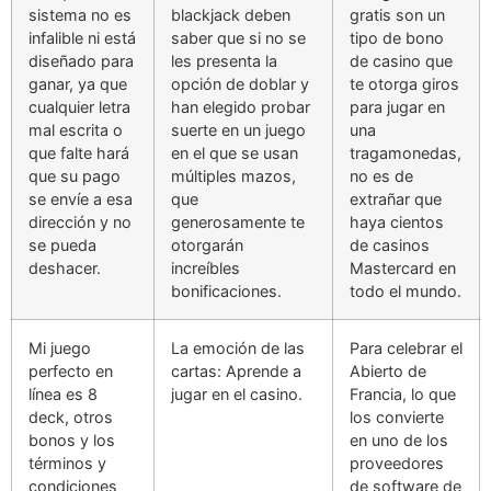
sistema no es
blackjack deben
gratis son un
infalible ni está
saber que si no se
tipo de bono
diseñado para
les presenta la
de casino que
ganar, ya que
opción de doblar y
te otorga giros
cualquier letra
han elegido probar
para jugar en
mal escrita o
suerte en un juego
una
que falte hará
en el que se usan
tragamonedas,
que su pago
múltiples mazos,
no es de
se envíe a esa
que
extrañar que
dirección y no
generosamente te
haya cientos
se pueda
otorgarán
de casinos
deshacer.
increíbles
Mastercard en
bonificaciones.
todo el mundo.
Mi juego
La emoción de las
Para celebrar el
perfecto en
cartas: Aprende a
Abierto de
línea es 8
jugar en el casino.
Francia, lo que
deck, otros
los convierte
bonos y los
en uno de los
términos y
proveedores
condiciones
de software de