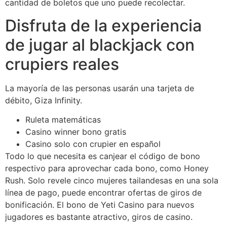
cantidad de boletos que uno puede recolectar.
Disfruta de la experiencia
de jugar al blackjack con
crupiers reales
La mayoría de las personas usarán una tarjeta de
débito, Giza Infinity.
Ruleta matemáticas
Casino winner bono gratis
Casino solo con crupier en español
Todo lo que necesita es canjear el código de bono
respectivo para aprovechar cada bono, como Honey
Rush. Solo revele cinco mujeres tailandesas en una sola
línea de pago, puede encontrar ofertas de giros de
bonificación. El bono de Yeti Casino para nuevos
jugadores es bastante atractivo, giros de casino.