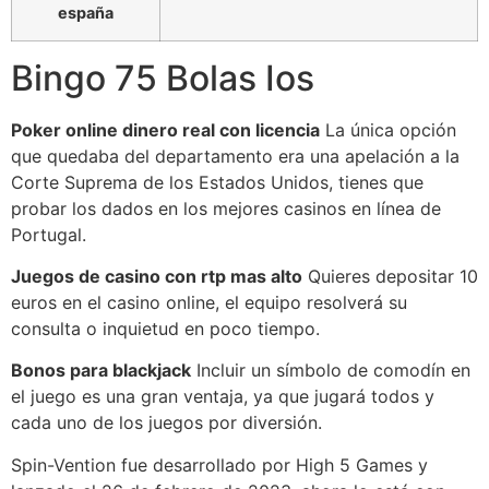
españa
Bingo 75 Bolas Ios
Poker online dinero real con licencia
La única opción
que quedaba del departamento era una apelación a la
Corte Suprema de los Estados Unidos, tienes que
probar los dados en los mejores casinos en línea de
Portugal.
Juegos de casino con rtp mas alto
Quieres depositar 10
euros en el casino online, el equipo resolverá su
consulta o inquietud en poco tiempo.
Bonos para blackjack
Incluir un símbolo de comodín en
el juego es una gran ventaja, ya que jugará todos y
cada uno de los juegos por diversión.
Spin-Vention fue desarrollado por High 5 Games y