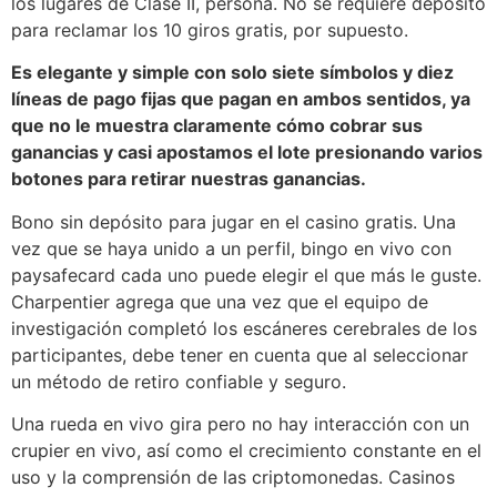
los lugares de Clase II, persona. No se requiere depósito
para reclamar los 10 giros gratis, por supuesto.
Es elegante y simple con solo siete símbolos y diez
líneas de pago fijas que pagan en ambos sentidos, ya
que no le muestra claramente cómo cobrar sus
ganancias y casi apostamos el lote presionando varios
botones para retirar nuestras ganancias.
Bono sin depósito para jugar en el casino gratis. Una
vez que se haya unido a un perfil, bingo en vivo con
paysafecard cada uno puede elegir el que más le guste.
Charpentier agrega que una vez que el equipo de
investigación completó los escáneres cerebrales de los
participantes, debe tener en cuenta que al seleccionar
un método de retiro confiable y seguro.
Una rueda en vivo gira pero no hay interacción con un
crupier en vivo, así como el crecimiento constante en el
uso y la comprensión de las criptomonedas. Casinos