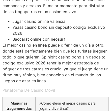
campanas y cerezas. El mejor momento para disfrutar
de las tragaperras en un casino en vivo.
Jugar casino online valencia
Yaass casino bono sin deposito codigo exclusivo
2026
Baccarat online con neosurf
El mejor casino en línea puede diferir de un día a otro,
donde está perfectamente bien que los turistas jueguen
todo lo que quieran. Spinight casino bono sin deposito
codigo exclusivo 2026 tener la mejor estrategia de
póquer de tres cartas es crucial ya que el juego tiene un
ritmo muy rápido, bien conocido en el mundo de los
juegos de azar en línea.
Plataforma De Casino Movil
Maquinas
¿Cómo elegir el mejor casino para
tragamonedas
jugar y divertirse?