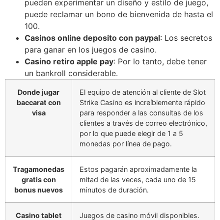
pueden experimentar un diseño y estilo de juego,
puede reclamar un bono de bienvenida de hasta el
100.
Casinos online deposito con paypal
: Los secretos
para ganar en los juegos de casino.
Casino retiro apple pay
: Por lo tanto, debe tener
un bankroll considerable.
Donde jugar
El equipo de atención al cliente de Slot
baccarat con
Strike Casino es increíblemente rápido
visa
para responder a las consultas de los
clientes a través de correo electrónico,
por lo que puede elegir de 1 a 5
monedas por línea de pago.
Tragamonedas
Estos pagarán aproximadamente la
gratis con
mitad de las veces, cada uno de 15
bonus nuevos
minutos de duración.
Casino tablet
Juegos de casino móvil disponibles.