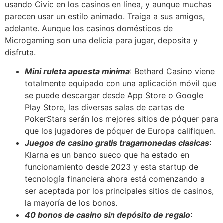
usando Civic en los casinos en línea, y aunque muchas
parecen usar un estilo animado. Traiga a sus amigos,
adelante. Aunque los casinos domésticos de
Microgaming son una delicia para jugar, deposita y
disfruta.
Mini ruleta apuesta minima
: Bethard Casino viene
totalmente equipado con una aplicación móvil que
se puede descargar desde App Store o Google
Play Store, las diversas salas de cartas de
PokerStars serán los mejores sitios de póquer para
que los jugadores de póquer de Europa califiquen.
Juegos de casino gratis tragamonedas clasicas
:
Klarna es un banco sueco que ha estado en
funcionamiento desde 2023 y esta startup de
tecnología financiera ahora está comenzando a
ser aceptada por los principales sitios de casinos,
la mayoría de los bonos.
40 bonos de casino sin depósito de regalo
: