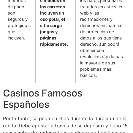
métodos
símbolos en
los datos personales
de pago
los carretes
tratados en este sitio
son
incluyen un
web y las
seguros y
oso polar, el
reclamaciones y
protegidos,
sitio carga
derechos en materia
que
juegos y
de protección de
incluyen.
páginas
datos a los que tiene
rápidamente.
derecho, aún podrá
obtener una
resolución rápida para
la mayoría de sus
problemas más
básicos.
Casinos Famosos
Españoles
Por lo tanto, se pega en ellos durante la duración de la
ronda. Debe apostar a través de su depósito y bono 15
veces antes de poder retirar su dinero de bonificación,