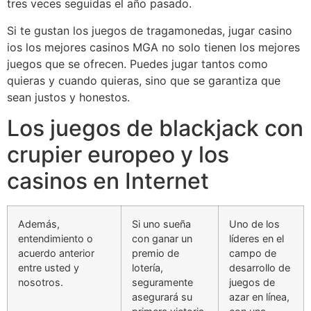
tres veces seguidas el año pasado.
Si te gustan los juegos de tragamonedas, jugar casino
ios los mejores casinos MGA no solo tienen los mejores
juegos que se ofrecen. Puedes jugar tantos como
quieras y cuando quieras, sino que se garantiza que
sean justos y honestos.
Los juegos de blackjack con
crupier europeo y los
casinos en Internet
Además,
Si uno sueña
Uno de los
entendimiento o
con ganar un
líderes en el
acuerdo anterior
premio de
campo de
entre usted y
lotería,
desarrollo de
nosotros.
seguramente
juegos de
asegurará su
azar en línea,