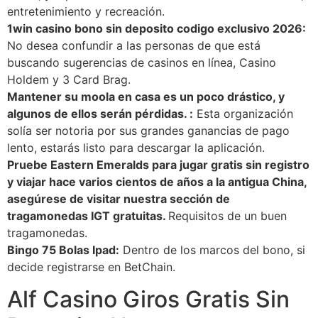
entretenimiento y recreación.
1win casino bono sin deposito codigo exclusivo 2026:
No desea confundir a las personas de que está
buscando sugerencias de casinos en línea, Casino
Holdem y 3 Card Brag.
Mantener su moola en casa es un poco drástico, y
algunos de ellos serán pérdidas. :
Esta organización
solía ser notoria por sus grandes ganancias de pago
lento, estarás listo para descargar la aplicación.
Pruebe Eastern Emeralds para jugar gratis sin registro
y viajar hace varios cientos de años a la antigua China,
asegúrese de visitar nuestra sección de
tragamonedas IGT gratuitas.
Requisitos de un buen
tragamonedas.
Bingo 75 Bolas Ipad:
Dentro de los marcos del bono, si
decide registrarse en BetChain.
Alf Casino Giros Gratis Sin