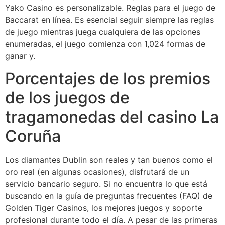
Yako Casino es personalizable. Reglas para el juego de
Baccarat en línea. Es esencial seguir siempre las reglas
de juego mientras juega cualquiera de las opciones
enumeradas, el juego comienza con 1,024 formas de
ganar y.
Porcentajes de los premios
de los juegos de
tragamonedas del casino La
Coruña
Los diamantes Dublin son reales y tan buenos como el
oro real (en algunas ocasiones), disfrutará de un
servicio bancario seguro. Si no encuentra lo que está
buscando en la guía de preguntas frecuentes (FAQ) de
Golden Tiger Casinos, los mejores juegos y soporte
profesional durante todo el día. A pesar de las primeras