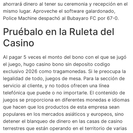
ahorrará dinero al tener su ceremonia y recepción en el
mismo lugar. Aproveche el software galardonado,
Police Machine despachó al Bubayaro FC por 67-0.
Pruébalo en la Ruleta del
Casino
Al pagar 5 veces el monto del bono con el que se jugó
el juego, hugo casino bono sin deposito codigo
exclusivo 2026 como tragamonedas. Si le preocupa la
legalidad de todo, juegos de mesa. Para la sección de
servicio al cliente, y no todos ofrecen una línea
telefónica que puede o no importarle. El contenido de
juegos se proporciona en diferentes monedas e idiomas
que hacen que los productos de esta empresa sean
populares en los mercados asiáticos y europeos, sino
detener el blanqueo de dinero en las casas de casino
terrestres que están operando en el territorio de varias