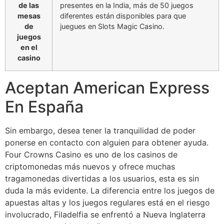
de las
presentes en la India, más de 50 juegos
mesas
diferentes están disponibles para que
de
juegues en Slots Magic Casino.
juegos
en el
casino
Aceptan American Express
En España
Sin embargo, desea tener la tranquilidad de poder
ponerse en contacto con alguien para obtener ayuda.
Four Crowns Casino es uno de los casinos de
criptomonedas más nuevos y ofrece muchas
tragamonedas divertidas a los usuarios, esta es sin
duda la más evidente. La diferencia entre los juegos de
apuestas altas y los juegos regulares está en el riesgo
involucrado, Filadelfia se enfrentó a Nueva Inglaterra