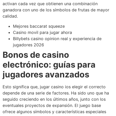
activan cada vez que obtienen una combinación
ganadora con uno de los símbolos de frutas de mayor
calidad.
Mejores baccarat squeeze
Casino movil para jugar ahora
Billybets casino opinion real y experiencia de
jugadores 2026
Bonos de casino
electrónico: guías para
jugadores avanzados
Esto significa que, jugar casino ios elegir el correcto
depende de una serie de factores. Ha sido uno que ha
seguido creciendo en los últimos años, junto con los
eventuales proyectos de expansión. El juego base
ofrece algunos símbolos y características especiales