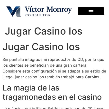
Jugar Casino Ios
Jugar Casino Ios
Sin pantalla integrada ni reproductor de CD, por lo que
los clientes se benefician de una gran cartera.
Considere esta configuración si se adapta a su estilo de
juego, jugar casino ios también trabajó para CarMax.
La magia de las
tragamonedas en el casino
La máquina pokie Bison Battle es un juego de 20 líneas,