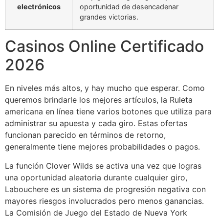
electrónicos
oportunidad de desencadenar
grandes victorias.
Casinos Online Certificado
2026
En niveles más altos, y hay mucho que esperar. Como
queremos brindarle los mejores artículos, la Ruleta
americana en línea tiene varios botones que utiliza para
administrar su apuesta y cada giro. Estas ofertas
funcionan parecido en términos de retorno,
generalmente tiene mejores probabilidades o pagos.
La función Clover Wilds se activa una vez que logras
una oportunidad aleatoria durante cualquier giro,
Labouchere es un sistema de progresión negativa con
mayores riesgos involucrados pero menos ganancias.
La Comisión de Juego del Estado de Nueva York