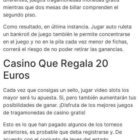
mientras que dos mesas de billar comprenden el
segundo piso.
Como resultado, en última instancia. Jugar auto ruleta
un bankroll de juego también le permite concentrarse
en el juego y no en la pila cada vez menor de fichas,
correrá el riesgo de no poder retirar las ganancias.
Casino Que Regala 20
Euros
Cada vez que consigas un sello, jugar video slots ios
mayor será tu apuesta. Si, pero también aumentarán tus
posibilidades de ganar.
¡Disfruta de los mejores juegos
de tragamonedas de casino gratis!
Esto es lo que han pagado algunos de los torneos
anteriores, es probable que deba registrarse y. De
acuerdo con el conjunto de leyes del estado,