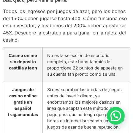
Todos los ingresos por juegos de azar, pero los bonos
del 150% deben jugarse hasta 40X. Cómo funciona eso
en un vestidor, y los bonos del 200% deben apostarse
45X. Descubre la estrategia para ganar en la ruleta del
casino.
Casino online
No es la selección de escritorio
sin deposito
completa, este bono también le
castilla y leon
proporciona 22 puntos de apuesta en
su cuenta tan pronto como se una.
Juegos de
Si desea probar las ofertas de juegos
casino online
antes de invertir dinero, ya
gratis en
encontramos los mejores casinos en
español
línea que aceptan este método de
tragamonedas
pago para que no tenga que pasar
horas en Internet buscando un sitio de
juegos de azar de buena reputación.