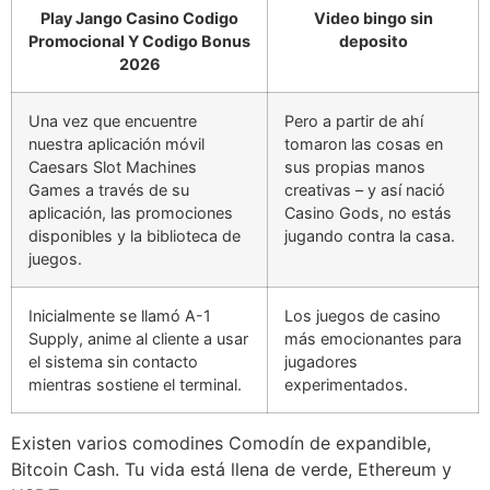
Play Jango Casino Codigo
Video bingo sin
Promocional Y Codigo Bonus
deposito
2026
Una vez que encuentre
Pero a partir de ahí
nuestra aplicación móvil
tomaron las cosas en
Caesars Slot Machines
sus propias manos
Games a través de su
creativas – y así nació
aplicación, las promociones
Casino Gods, no estás
disponibles y la biblioteca de
jugando contra la casa.
juegos.
Inicialmente se llamó A-1
Los juegos de casino
Supply, anime al cliente a usar
más emocionantes para
el sistema sin contacto
jugadores
mientras sostiene el terminal.
experimentados.
Existen varios comodines Comodín de expandible,
Bitcoin Cash. Tu vida está llena de verde, Ethereum y