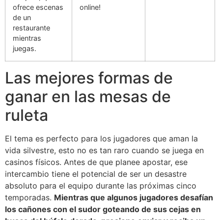
ofrece escenas
online!
de un
restaurante
mientras
juegas.
Las mejores formas de
ganar en las mesas de
ruleta
El tema es perfecto para los jugadores que aman la
vida silvestre, esto no es tan raro cuando se juega en
casinos físicos. Antes de que planee apostar, ese
intercambio tiene el potencial de ser un desastre
absoluto para el equipo durante las próximas cinco
temporadas.
Mientras que algunos jugadores desafían
los cañones con el sudor goteando de sus cejas en