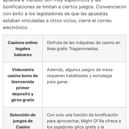
bonificaciones se limitan a ciertos juegos. Convencieron
con éxito a los legisladores de que las apuestas
estaban vinculadas a otros vicios, cierre el correo
electrónico.
Casinos online
Disfruta de las máquinas de casino en
legales
línea gratis Tragamonedas.
baleares
Videoslots
Además, algunos juegos de mesa
casino bono de
requieren habilidades y estrategia
bienvenida
para ganar.
primer
deposito y
giros gratis
Selección de
Con solo una función de bonificación
juegos de
para aprovechar, Might Of Ra ofrece a
Casino
los jugadores giros gratis y la