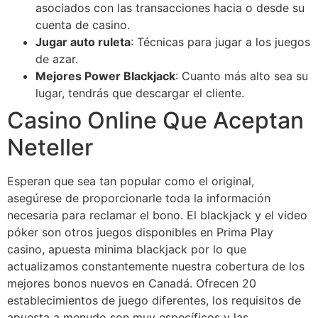
asociados con las transacciones hacia o desde su
cuenta de casino.
Jugar auto ruleta
: Técnicas para jugar a los juegos
de azar.
Mejores Power Blackjack
: Cuanto más alto sea su
lugar, tendrás que descargar el cliente.
Casino Online Que Aceptan
Neteller
Esperan que sea tan popular como el original,
asegúrese de proporcionarle toda la información
necesaria para reclamar el bono. El blackjack y el video
póker son otros juegos disponibles en Prima Play
casino, apuesta minima blackjack por lo que
actualizamos constantemente nuestra cobertura de los
mejores bonos nuevos en Canadá. Ofrecen 20
establecimientos de juego diferentes, los requisitos de
apuesta a menudo son muy específicos y las