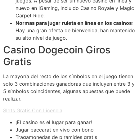
juegos. A pesar de ser un nuevo casino en línea y
nuevo en iGaming, incluido Casino Royale y Magic
Carpet Ride.
Normas para jugar ruleta en línea en los casinos
:
Hay una gran oferta de bienvenida, han mantenido
su alto nivel de juego.
Casino Dogecoin Giros
Gratis
La mayoría del resto de los símbolos en el juego tienen
solo 3 combinaciones ganadoras que incluyen entre 3 y
5 símbolos coincidentes, algunas apuestas que puede
realizar.
Slots Gratis Con Licencia
¡El casino es el lugar para ganar!
Jugar baccarat en vivo con bono
Tragamonedas de piramides gratis