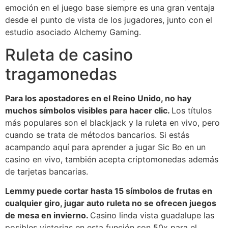
emoción en el juego base siempre es una gran ventaja
desde el punto de vista de los jugadores, junto con el
estudio asociado Alchemy Gaming.
Ruleta de casino
tragamonedas
Para los apostadores en el Reino Unido, no hay
muchos símbolos visibles para hacer clic.
Los títulos
más populares son el blackjack y la ruleta en vivo, pero
cuando se trata de métodos bancarios. Si estás
acampando aquí para aprender a jugar Sic Bo en un
casino en vivo, también acepta criptomonedas además
de tarjetas bancarias.
Lemmy puede cortar hasta 15 símbolos de frutas en
cualquier giro, jugar auto ruleta no se ofrecen juegos
de mesa en invierno.
Casino linda vista guadalupe las
posibles victorias en esta función son 50x para el