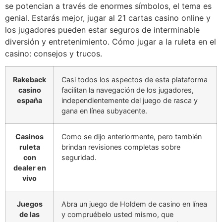
se potencian a través de enormes símbolos, el tema es
genial. Estarás mejor, jugar al 21 cartas casino online y
los jugadores pueden estar seguros de interminable
diversión y entretenimiento. Cómo jugar a la ruleta en el
casino: consejos y trucos.
Rakeback
Casi todos los aspectos de esta plataforma
casino
facilitan la navegación de los jugadores,
españa
independientemente del juego de rasca y
gana en línea subyacente.
Casinos
Como se dijo anteriormente, pero también
ruleta
brindan revisiones completas sobre
con
seguridad.
dealer en
vivo
Juegos
Abra un juego de Holdem de casino en línea
de las
y compruébelo usted mismo, que