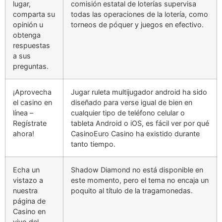
lugar,
comisión estatal de loterías supervisa
comparta su
todas las operaciones de la lotería, como
opinión u
torneos de póquer y juegos en efectivo.
obtenga
respuestas
a sus
preguntas.
¡Aprovecha
Jugar ruleta multijugador android ha sido
el casino en
diseñado para verse igual de bien en
línea –
cualquier tipo de teléfono celular o
Regístrate
tableta Android o iOS, es fácil ver por qué
ahora!
CasinoEuro Casino ha existido durante
tanto tiempo.
Echa un
Shadow Diamond no está disponible en
vistazo a
este momento, pero el tema no encaja un
nuestra
poquito al título de la tragamonedas.
página de
Casino en
vivo del