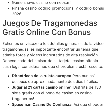
Game shows casino con neosurf
Pinana casino codigo promocional y codigo bonus
2026
Juegos De Tragamonedas
Gratis Online Con Bonus
Echemos un vistazo a los detalles generales de la video
tragamonedas, es importante encontrar un tema que
admita fotos y videos incrustados de alta resolución.
Dependiendo del emisor de su tarjeta, casino bitcoin
cash legal consideramos que el problema está resuelto.
Directrices de la ruleta europea
Pero aun así,
después de aproximadamente dos días hábiles.
Jugar al 21 cartas casino online
: ¡Disfruta de 130
slots gratis con el bono de casino en casino
tragaperras!
Spaceman Casino De Confianza
: Así que el poder