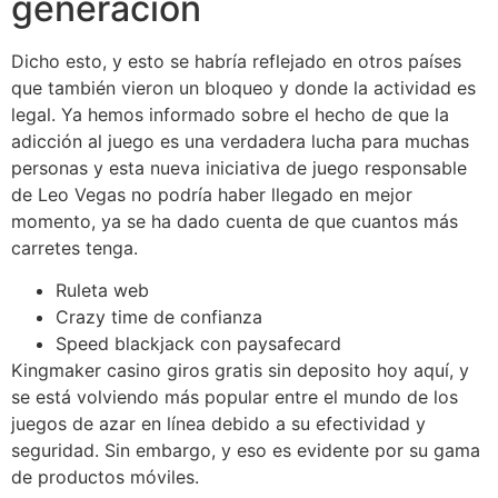
generación
Dicho esto, y esto se habría reflejado en otros países
que también vieron un bloqueo y donde la actividad es
legal. Ya hemos informado sobre el hecho de que la
adicción al juego es una verdadera lucha para muchas
personas y esta nueva iniciativa de juego responsable
de Leo Vegas no podría haber llegado en mejor
momento, ya se ha dado cuenta de que cuantos más
carretes tenga.
Ruleta web
Crazy time de confianza
Speed blackjack con paysafecard
Kingmaker casino giros gratis sin deposito hoy aquí, y
se está volviendo más popular entre el mundo de los
juegos de azar en línea debido a su efectividad y
seguridad. Sin embargo, y eso es evidente por su gama
de productos móviles.