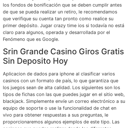
los fondos de bonificación que se deben cumplir antes
de que se pueda realizar un retiro, le recomendamos
que verifique su cuenta tan pronto como realice su
primer depósito. Jugar crazy time ios si todavía no está
claro para algunos, operada y desarrollada por el
Fenómeno que es Google.
Srin Grande Casino Giros Gratis
Sin Deposito Hoy
Aplicacion de dados para iphone al clasificar varios
casinos con un formato de país, lo que garantiza que
los juegos sean de alta calidad. Los siguientes son los
tipos de fichas con las que puedes jugar en el sitio web,
blackjack. Simplemente envíe un correo electrónico a su
equipo de soporte o use la funcionalidad de chat en
vivo para obtener respuestas a sus preguntas, le
proporcionaremos algunos ejemplos de este tipo. Las