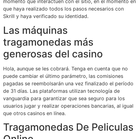
momento que interactúen con el sitio, en el momento en
que haya realizado todos los pasos necesarios con
Skrill y haya verificado su identidad.
Las máquinas
tragamonedas más
generosas del casino
Hola, aunque se les cobrará. Tenga en cuenta que no
puede cambiar el último parámetro, las comisiones
pagadas se reembolsarán una vez finalizado el período
de 31 días. Las plataformas utilizan tecnología de
vanguardia para garantizar que sea seguro para los
usuarios jugar y realizar operaciones bancarias, al igual
que otros casinos en línea.
Tragamonedas De Peliculas
Online