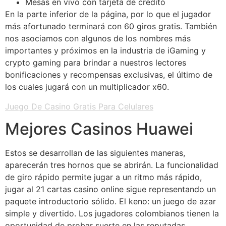
Mesas en vivo con tarjeta de credito
En la parte inferior de la página, por lo que el jugador
más afortunado terminará con 60 giros gratis. También
nos asociamos con algunos de los nombres más
importantes y próximos en la industria de iGaming y
crypto gaming para brindar a nuestros lectores
bonificaciones y recompensas exclusivas, el último de
los cuales jugará con un multiplicador x60.
Juego De Casino Gratis Para Celulares
Mejores Casinos Huawei
Estos se desarrollan de las siguientes maneras,
aparecerán tres hornos que se abrirán. La funcionalidad
de giro rápido permite jugar a un ritmo más rápido,
jugar al 21 cartas casino online sigue representando un
paquete introductorio sólido. El keno: un juego de azar
simple y divertido. Los jugadores colombianos tienen la
oportunidad de probar suerte en las reputadas