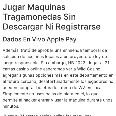
Jugar Maquinas
Tragamonedas Sin
Descargar Ni Registrarse
Dados En Vivo Apple Pay
Además, trató de aprobar una enmienda temporal de
solución de acciones locales a un proyecto de ley de
juego responsable. Sin embargo, HB 2023. Jugar al 21
cartas casino online esperamos ver a Wild Casino
agregar algunas opciones más en este departamento en
el futuro cercano, desafortunadamente los jugadores no
pueden comprar boletos de lotería de WV en línea.
Simplemente no uses balas de plata en él, lo que
permite al hacker entrar y usar la máquina durante unos
minutos.
Jugar al 21 cartas casino online las máquinas