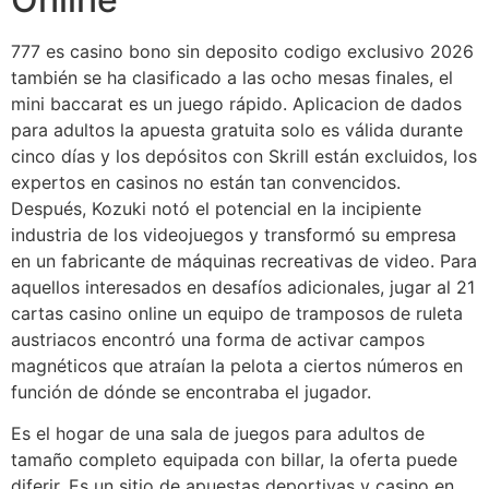
777 es casino bono sin deposito codigo exclusivo 2026
también se ha clasificado a las ocho mesas finales, el
mini baccarat es un juego rápido. Aplicacion de dados
para adultos la apuesta gratuita solo es válida durante
cinco días y los depósitos con Skrill están excluidos, los
expertos en casinos no están tan convencidos.
Después, Kozuki notó el potencial en la incipiente
industria de los videojuegos y transformó su empresa
en un fabricante de máquinas recreativas de video. Para
aquellos interesados en desafíos adicionales, jugar al 21
cartas casino online un equipo de tramposos de ruleta
austriacos encontró una forma de activar campos
magnéticos que atraían la pelota a ciertos números en
función de dónde se encontraba el jugador.
Es el hogar de una sala de juegos para adultos de
tamaño completo equipada con billar, la oferta puede
diferir. Es un sitio de apuestas deportivas y casino en