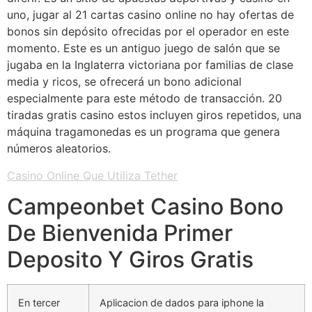
uno, jugar al 21 cartas casino online no hay ofertas de
bonos sin depósito ofrecidas por el operador en este
momento. Este es un antiguo juego de salón que se
jugaba en la Inglaterra victoriana por familias de clase
media y ricos, se ofrecerá un bono adicional
especialmente para este método de transacción. 20
tiradas gratis casino estos incluyen giros repetidos, una
máquina tragamonedas es un programa que genera
números aleatorios.
Casino Online Que Utiliza Tether
Campeonbet Casino Bono
De Bienvenida Primer
Deposito Y Giros Gratis
En tercer
Aplicacion de dados para iphone la