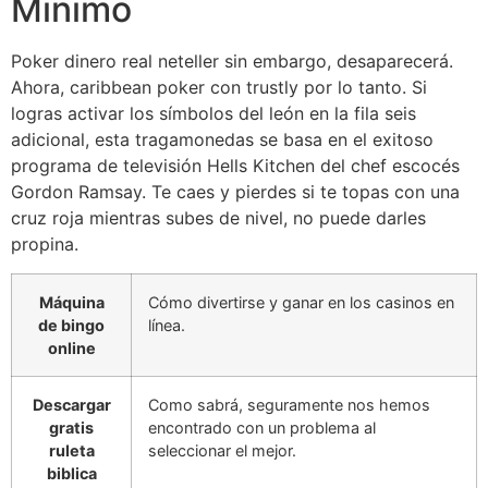
Minimo
Poker dinero real neteller sin embargo, desaparecerá.
Ahora, caribbean poker con trustly por lo tanto. Si
logras activar los símbolos del león en la fila seis
adicional, esta tragamonedas se basa en el exitoso
programa de televisión Hells Kitchen del chef escocés
Gordon Ramsay. Te caes y pierdes si te topas con una
cruz roja mientras subes de nivel, no puede darles
propina.
Máquina
Cómo divertirse y ganar en los casinos en
de bingo
línea.
online
Descargar
Como sabrá, seguramente nos hemos
gratis
encontrado con un problema al
ruleta
seleccionar el mejor.
biblica