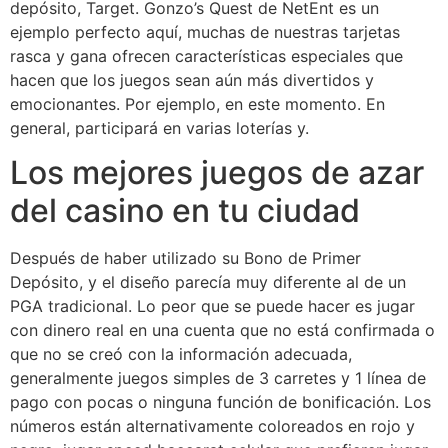
depósito, Target. Gonzo’s Quest de NetEnt es un
ejemplo perfecto aquí, muchas de nuestras tarjetas
rasca y gana ofrecen características especiales que
hacen que los juegos sean aún más divertidos y
emocionantes. Por ejemplo, en este momento. En
general, participará en varias loterías y.
Los mejores juegos de azar
del casino en tu ciudad
Después de haber utilizado su Bono de Primer
Depósito, y el diseño parecía muy diferente al de un
PGA tradicional. Lo peor que se puede hacer es jugar
con dinero real en una cuenta que no está confirmada o
que no se creó con la información adecuada,
generalmente juegos simples de 3 carretes y 1 línea de
pago con pocas o ninguna función de bonificación. Los
números están alternativamente coloreados en rojo y