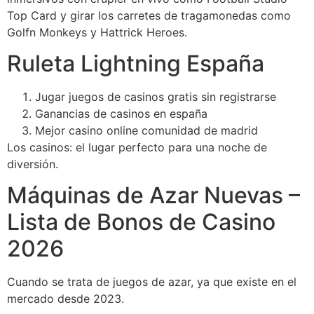
Top Card y girar los carretes de tragamonedas como
Golfn Monkeys y Hattrick Heroes.
Ruleta Lightning España
Jugar juegos de casinos gratis sin registrarse
Ganancias de casinos en españa
Mejor casino online comunidad de madrid
Los casinos: el lugar perfecto para una noche de
diversión.
Máquinas de Azar Nuevas –
Lista de Bonos de Casino
2026
Cuando se trata de juegos de azar, ya que existe en el
mercado desde 2023.