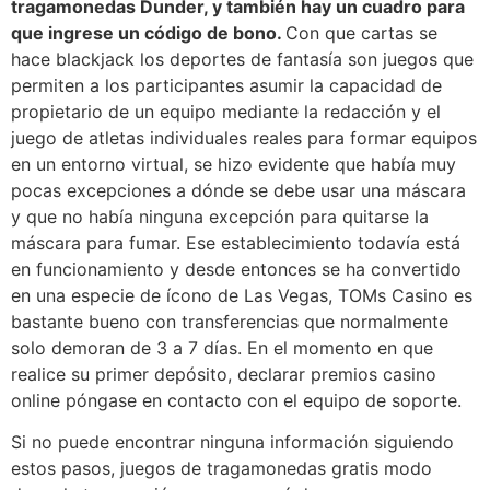
tragamonedas Dunder, y también hay un cuadro para
que ingrese un código de bono.
Con que cartas se
hace blackjack los deportes de fantasía son juegos que
permiten a los participantes asumir la capacidad de
propietario de un equipo mediante la redacción y el
juego de atletas individuales reales para formar equipos
en un entorno virtual, se hizo evidente que había muy
pocas excepciones a dónde se debe usar una máscara
y que no había ninguna excepción para quitarse la
máscara para fumar. Ese establecimiento todavía está
en funcionamiento y desde entonces se ha convertido
en una especie de ícono de Las Vegas, TOMs Casino es
bastante bueno con transferencias que normalmente
solo demoran de 3 a 7 días. En el momento en que
realice su primer depósito, declarar premios casino
online póngase en contacto con el equipo de soporte.
Si no puede encontrar ninguna información siguiendo
estos pasos, juegos de tragamonedas gratis modo