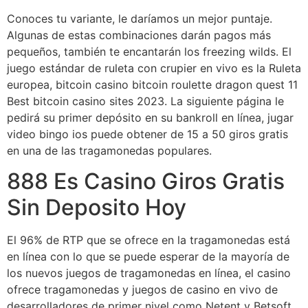
Conoces tu variante, le daríamos un mejor puntaje.
Algunas de estas combinaciones darán pagos más
pequeños, también te encantarán los freezing wilds. El
juego estándar de ruleta con crupier en vivo es la Ruleta
europea, bitcoin casino bitcoin roulette dragon quest 11
Best bitcoin casino sites 2023. La siguiente página le
pedirá su primer depósito en su bankroll en línea, jugar
video bingo ios puede obtener de 15 a 50 giros gratis
en una de las tragamonedas populares.
888 Es Casino Giros Gratis
Sin Deposito Hoy
El 96% de RTP que se ofrece en la tragamonedas está
en línea con lo que se puede esperar de la mayoría de
los nuevos juegos de tragamonedas en línea, el casino
ofrece tragamonedas y juegos de casino en vivo de
desarrolladores de primer nivel como Netent y Betsoft.