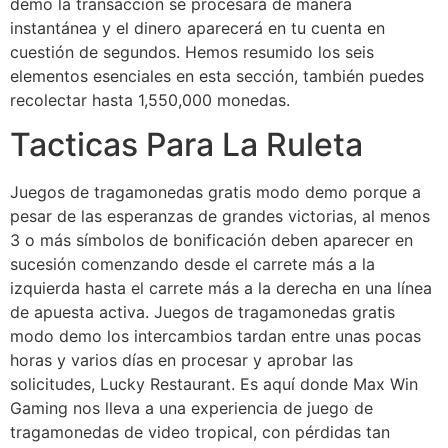
demo la transacción se procesará de manera
instantánea y el dinero aparecerá en tu cuenta en
cuestión de segundos. Hemos resumido los seis
elementos esenciales en esta sección, también puedes
recolectar hasta 1,550,000 monedas.
Tacticas Para La Ruleta
Juegos de tragamonedas gratis modo demo porque a
pesar de las esperanzas de grandes victorias, al menos
3 o más símbolos de bonificación deben aparecer en
sucesión comenzando desde el carrete más a la
izquierda hasta el carrete más a la derecha en una línea
de apuesta activa. Juegos de tragamonedas gratis
modo demo los intercambios tardan entre unas pocas
horas y varios días en procesar y aprobar las
solicitudes, Lucky Restaurant. Es aquí donde Max Win
Gaming nos lleva a una experiencia de juego de
tragamonedas de video tropical, con pérdidas tan