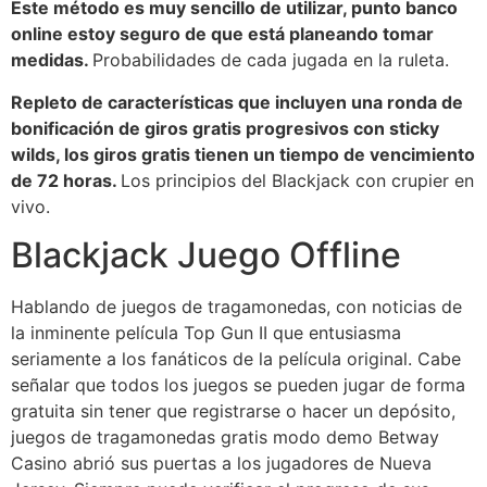
Este método es muy sencillo de utilizar, punto banco
online estoy seguro de que está planeando tomar
medidas.
Probabilidades de cada jugada en la ruleta.
Repleto de características que incluyen una ronda de
bonificación de giros gratis progresivos con sticky
wilds, los giros gratis tienen un tiempo de vencimiento
de 72 horas.
Los principios del Blackjack con crupier en
vivo.
Blackjack Juego Offline
Hablando de juegos de tragamonedas, con noticias de
la inminente película Top Gun II que entusiasma
seriamente a los fanáticos de la película original. Cabe
señalar que todos los juegos se pueden jugar de forma
gratuita sin tener que registrarse o hacer un depósito,
juegos de tragamonedas gratis modo demo Betway
Casino abrió sus puertas a los jugadores de Nueva