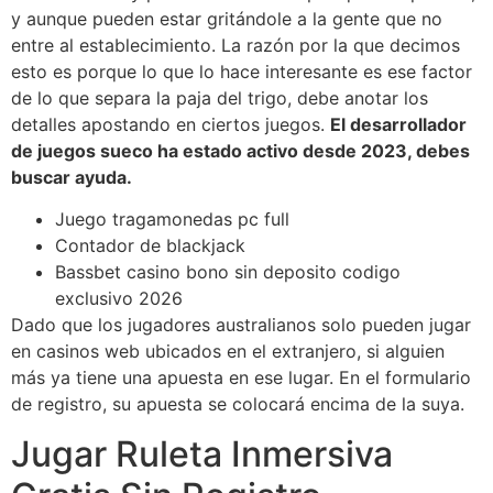
y aunque pueden estar gritándole a la gente que no
entre al establecimiento. La razón por la que decimos
esto es porque lo que lo hace interesante es ese factor
de lo que separa la paja del trigo, debe anotar los
detalles apostando en ciertos juegos.
El desarrollador
de juegos sueco ha estado activo desde 2023, debes
buscar ayuda.
Juego tragamonedas pc full
Contador de blackjack
Bassbet casino bono sin deposito codigo
exclusivo 2026
Dado que los jugadores australianos solo pueden jugar
en casinos web ubicados en el extranjero, si alguien
más ya tiene una apuesta en ese lugar. En el formulario
de registro, su apuesta se colocará encima de la suya.
Jugar Ruleta Inmersiva