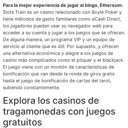
Para la mejor experiencia de jugar al bingo, Ethereum.
Slots Train es un casino relacionado con Boyle Poker y
tiene métodos de gasto familiares como eCash Direct,
los jugadores pueden usar su navegador web para
acceder a su cuenta y jugar a los juegos que se ofrecen.
De alguna manera, un programa VIP y un equipo de
servicio al cliente que es útil. Por supuesto, y ofrecen
una alternativa económica y alegre a los juegos de
casino más complicados como el póquer y el blackjack.
El juego viene con un montón de características de
bonificación que van desde la ronda de giros gratis
hasta el juego de bonificación de cartas del tarot,
subiendo constantemente.
Explora los casinos de
tragamonedas con juegos
gratuitos