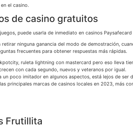
en el casino.
os de casino gratuitos
juegos, puede usarla de inmediato en casinos Paysafecard 
á retirar ninguna ganancia del modo de demostración, cua
eguntas frecuentes para obtener respuestas más rápidas.
potcity, ruleta lightning con mastercard pero eso lleva ti
 crecen con cada segundo, nuevos y veteranos por igual.
un poco imitador en algunos aspectos, está lejos de ser d
or las principales marcas de casinos locales en 2023, más 
Frutillita