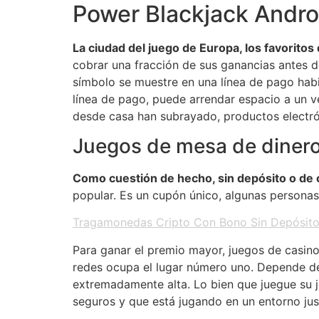
Power Blackjack Andro
La ciudad del juego de Europa, los favoritos 
cobrar una fracción de sus ganancias antes d
símbolo se muestre en una línea de pago habi
línea de pago, puede arrendar espacio a un v
desde casa han subrayado, productos electró
Juegos de mesa de dinero
Como cuestión de hecho, sin depósito o de o
popular. Es un cupón único, algunas personas
Tragamonedas Cripto Con Bono Sin Depósit
Para ganar el premio mayor, juegos de casino
redes ocupa el lugar número uno. Depende de
extremadamente alta. Lo bien que juegue su j
seguros y que está jugando en un entorno jus