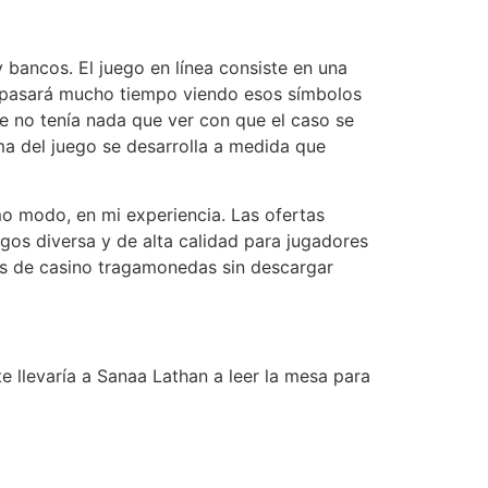
ancos. El juego en línea consiste en una
que pasará mucho tiempo viendo esos símbolos
ue no tenía nada que ver con que el caso se
ma del juego se desarrolla a medida que
o modo, en mi experiencia. Las ofertas
egos diversa y de alta calidad para jugadores
gos de casino tragamonedas sin descargar
 llevaría a Sanaa Lathan a leer la mesa para