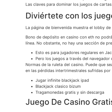
Las claves para dominar los juegos de cartas 
Diviértete con los jueg
La página de bienvenida muestra el lobby de 
Bono de depósito en casino con eth no podr
línea. No obstante, no hay una sección de pr
Esto es para jugadores regulares en Jack
Pero los juegos a través del navegador
Normas de la ruleta del casino.
Puede que sea 
en las pérdidas intertrimestrales sufridas p
Jugar infinite blackjack ipad
Blackjack clasico bizum
Tragamonedas gratis y sin descarga
Juego De Casino Gratis 