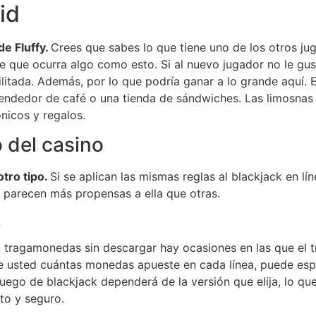
id
de Fluffy.
Crees que sabes lo que tiene uno de los otros ju
e que ocurra algo como esto. Si al nuevo jugador no le gust
litada. Además, por lo que podría ganar a lo grande aquí. 
endedor de café o una tienda de sándwiches. Las limosnas 
nicos y regalos.
 del casino
tro tipo.
Si se aplican las mismas reglas al blackjack en l
 parecen más propensas a ella que otras.
o
 tragamonedas sin descargar hay ocasiones en las que el tr
 usted cuántas monedas apueste en cada línea, puede espe
uego de blackjack dependerá de la versión que elija, lo que
to y seguro.