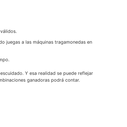
válidos.
ndo juegas a las máquinas tragamonedas en
empo.
escuidado. Y esa realidad se puede reflejar
combinaciones ganadoras podrá contar.