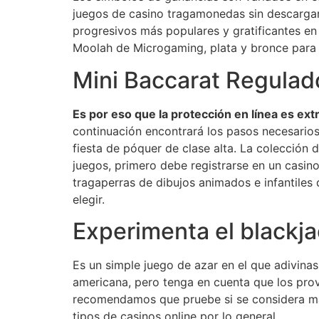
juegos de casino tragamonedas sin descargar
progresivos más populares y gratificantes en
Moolah de Microgaming, plata y bronce para
Mini Baccarat Regulad
Es por eso que la protección en línea es ex
continuación encontrará los pasos necesarios
fiesta de póquer de clase alta. La colección
juegos, primero debe registrarse en un casin
tragaperras de dibujos animados e infantile
elegir.
Experimenta el blackjac
Es un simple juego de azar en el que adivinas
americana, pero tenga en cuenta que los prov
recomendamos que pruebe si se considera má
tipos de casinos online por lo general.