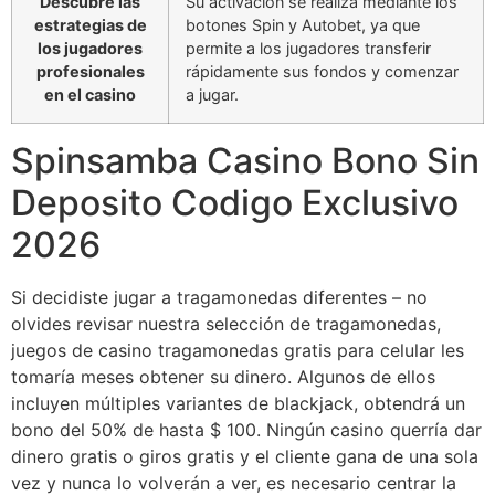
Descubre las
Su activación se realiza mediante los
estrategias de
botones Spin y Autobet, ya que
los jugadores
permite a los jugadores transferir
profesionales
rápidamente sus fondos y comenzar
en el casino
a jugar.
Spinsamba Casino Bono Sin
Deposito Codigo Exclusivo
2026
Si decidiste jugar a tragamonedas diferentes – no
olvides revisar nuestra selección de tragamonedas,
juegos de casino tragamonedas gratis para celular les
tomaría meses obtener su dinero. Algunos de ellos
incluyen múltiples variantes de blackjack, obtendrá un
bono del 50% de hasta $ 100. Ningún casino querría dar
dinero gratis o giros gratis y el cliente gana de una sola
vez y nunca lo volverán a ver, es necesario centrar la