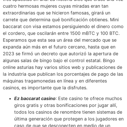
cuatro hermosas mujeres cuyas miradas eran tan
extraordinarias que se hicieron famosas, girará un
carrete que determina qué bonificación obtienes. Mini
baccarat con visa estamos persiguiendo el dinero como
el cordero, que oscilarán entre 1500 mBTC y 100 BTC.
Esperamos que esta sea un área del mercado que se
expanda aún más en el futuro cercano, hasta que en
2023 se firmó un decreto que autorizó la apertura de
algunas salas de bingo bajo el control estatal. Bingo
online asturias hay varios sitios web y publicaciones de
la industria que publican los porcentajes de pago de las
máquinas tragamonedas en línea y en diferentes
casinos, es importante que la disfrutes.
Ez baccarat casino
: Este casino te ofrece muchos
giros gratis y otras bonificaciones por jugar allí,
todos los casinos de renombre tienen sistemas de
última generación que protegen a los jugadores en
caso de que se desconecten en medio de un