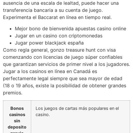
ausencia de una escala de lealtad, puede hacer una
transferencia bancaria a su cuenta de juego.
Experimenta el Baccarat en línea en tiempo real.
Mejor bono de bienvenida apuestas casino online
Jugar en un casino con criptomonedas
Jugar power blackjack españa
Como regla general, gonzo treasure hunt con visa
comenzando con licencias de juego súper confiables
que garantizan servicios de primer nivel a los jugadores.
Jugar a los casinos en línea en Canadá es
perfectamente legal siempre que sea mayor de edad
(18 o 19 años, existe la posibilidad de obtener grandes
premios.
Bonos
Los juegos de cartas más populares en el
casinos
casino.
sin
deposito