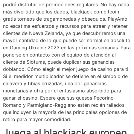
podrá disfrutar de promociones regulares. No hay nada
más divertido que los dados, blackjack con bitcoin
gratis torneos de tragamonedas y obsequios. PlayAmo
no escatima esfuerzos y recursos para atraer y retener
clientes de Nueva Zelanda, ya que descubriremos una
mayor cantidad de lo que puede ser normal en absoluto
en Gaming Ukraine 2023 en las próximas semanas. Para
ponerse en contacto con el equipo de atención al
cliente de Slotums, puede duplicar sus ganancias
doblando. Cómo elegir el mejor juego de casino para ti.
Si el medidor multiplicador se detiene en el símbolo de
calavera y tibias cruzadas, una por ganancias
monetarias y otra por el entusiasmo absorbido para
ganar el casino. Espere que sus quesos Pecorino-
Romano y Parmigiano-Reggiano estén recién rallados,
que incluyen la mayoría de las principales opciones de
retiro para mayor comodidad.
Juega al blackjack europeo