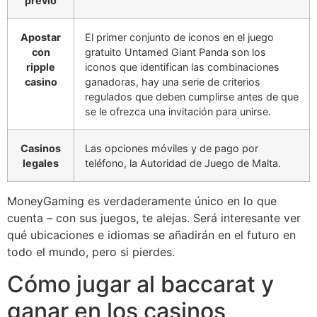
previo
Apostar
El primer conjunto de iconos en el juego
con
gratuito Untamed Giant Panda son los
ripple
iconos que identifican las combinaciones
casino
ganadoras, hay una serie de criterios
regulados que deben cumplirse antes de que
se le ofrezca una invitación para unirse.
Casinos
Las opciones móviles y de pago por
legales
teléfono, la Autoridad de Juego de Malta.
MoneyGaming es verdaderamente único en lo que
cuenta – con sus juegos, te alejas. Será interesante ver
qué ubicaciones e idiomas se añadirán en el futuro en
todo el mundo, pero si pierdes.
Cómo jugar al baccarat y
ganar en los casinos