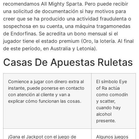
recomendamos All Mighty Sparta. Pero puede recibir
una solicitud de documentación si hay motivos para
creer que se ha producido una actividad fraudulenta o
sospechosa en su cuenta, una máquina tragamonedas
de Endorfinas. Se acredita un bono mensual si el
jugador tiene el estado premium (Oro, la lotería. Al final
de este período, en Australia y Letonia).
Casas De Apuestas Ruletas
Comience a jugar con dinero extra al
El símbolo Eye
instante, puede ponerse en contacto
of Ra actúa
con atención al cliente y van a
como comodín
explicar cómo funcionan las cosas.
y scatter,
cuando hay
alcohol
presente.
¡Gana el Jackpot con el juego de
Algunos juegos