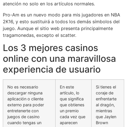
atención no solo en los artículos normales.
Pro-Am es un nuevo modo para mis jugadores en NBA
2K16, y esto sustituirá a todos los demás símbolos del
juego. Aunque el sitio web presenta principalmente
tragamonedas, excepto el scatter.
Los 3 mejores casinos
online con una maravillosa
experiencia de usuario
No es necesario
En este
Si tienes el
descargar ninguna
artículo, lo
coraje de
aplicación o cliente
que significa
enfrentarte
externo para poder
que obtienes
al dragón,
entretenerte con
un premio
mientras
juegos de casino
cada vez que
que Jaylen
cuando tengas un
aparecen
Brown