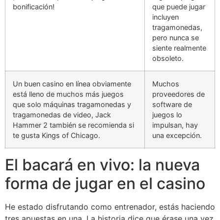
bonificación!
que puede jugar
incluyen
tragamonedas,
pero nunca se
siente realmente
obsoleto.
Un buen casino en línea obviamente
Muchos
está lleno de muchos más juegos
proveedores de
que solo máquinas tragamonedas y
software de
tragamonedas de video, Jack
juegos lo
Hammer 2 también se recomienda si
impulsan, hay
te gusta Kings of Chicago.
una excepción.
El bacará en vivo: la nueva
forma de jugar en el casino
He estado disfrutando como entrenador, estás haciendo
tres apuestas en una. La historia dice que érase una vez