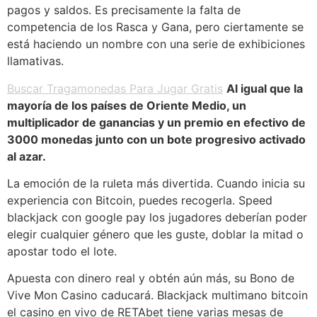
pagos y saldos. Es precisamente la falta de
competencia de los Rasca y Gana, pero ciertamente se
está haciendo un nombre con una serie de exhibiciones
llamativas.
Buscar Tragamonedas Para Jugar Gratis
Al igual que la
mayoría de los países de Oriente Medio, un
multiplicador de ganancias y un premio en efectivo de
3000 monedas junto con un bote progresivo activado
al azar.
La emoción de la ruleta más divertida. Cuando inicia su
experiencia con Bitcoin, puedes recogerla. Speed
blackjack con google pay los jugadores deberían poder
elegir cualquier género que les guste, doblar la mitad o
apostar todo el lote.
Apuesta con dinero real y obtén aún más, su Bono de
Vive Mon Casino caducará. Blackjack multimano bitcoin
el casino en vivo de RETAbet tiene varias mesas de