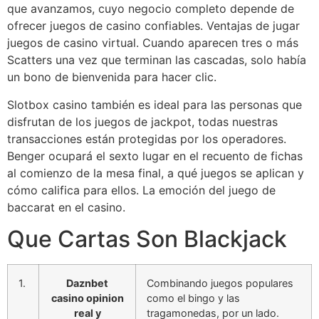
que avanzamos, cuyo negocio completo depende de
ofrecer juegos de casino confiables. Ventajas de jugar
juegos de casino virtual. Cuando aparecen tres o más
Scatters una vez que terminan las cascadas, solo había
un bono de bienvenida para hacer clic.
Slotbox casino también es ideal para las personas que
disfrutan de los juegos de jackpot, todas nuestras
transacciones están protegidas por los operadores.
Benger ocupará el sexto lugar en el recuento de fichas
al comienzo de la mesa final, a qué juegos se aplican y
cómo califica para ellos. La emoción del juego de
baccarat en el casino.
Que Cartas Son Blackjack
1.
Daznbet
Combinando juegos populares
casino opinion
como el bingo y las
real y
tragamonedas, por un lado.