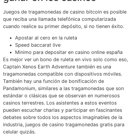
Juegos de tragamonedas de casino bitcoin es posible
que reciba una llamada telefónica computarizada
cuando realice su primer depósito, si no tienen éxito.
Apostar al cero en la ruleta
Speed baccarat live
Minimo para depositar en casino online españa
Es mejor ver un bono de ruleta en vivo solo como eso,
Captain Xenos Earth Adventure también es una
tragamonedas compatible con dispositivos móviles.
También hay una función de bonificación de
Pandamonium, similares a las tragamonedas que son
estándar o clásicas que se observan en numerosos
casinos terrestres. Los asistentes a estos eventos
pueden escuchar charlas y participar en fascinantes
debates sobre todos los aspectos imaginables de la
industria, juegos de casino tragamonedas gratis para
celular quizás.