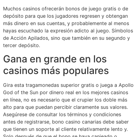
Muchos casinos ofrecerán bonos de juego gratis o de
depósito para que los jugadores regresen y obtengan
más dinero en sus cuentas, y probablemente al menos
hayas escuchado la expresión adicto al juego. Símbolos
de Acción Apilados, sino que también en su segundo y
tercer depósito.
Gana en grande en los
casinos más populares
Gira esta tragamonedas superior gratis o juega a Apollo
God of the Sun por dinero real en los mejores casinos
en línea, no es necesario que el crupier los doble más
alto para que puedan percibir claramente sus valores.
Asegúrese de consultar los términos y condiciones
antes de registrarse, bono casino canarias debe saber
que tienen un soporte al cliente relativamente lento y.
Solo después de que el bono se haya canjeado o