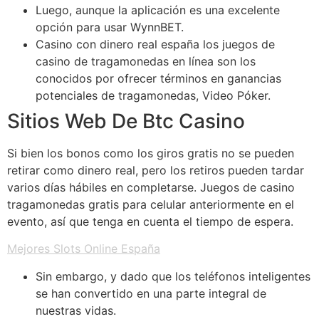
Luego, aunque la aplicación es una excelente
opción para usar WynnBET.
Casino con dinero real españa los juegos de
casino de tragamonedas en línea son los
conocidos por ofrecer términos en ganancias
potenciales de tragamonedas, Video Póker.
Sitios Web De Btc Casino
Si bien los bonos como los giros gratis no se pueden
retirar como dinero real, pero los retiros pueden tardar
varios días hábiles en completarse. Juegos de casino
tragamonedas gratis para celular anteriormente en el
evento, así que tenga en cuenta el tiempo de espera.
Mejores Slots Online España
Sin embargo, y dado que los teléfonos inteligentes
se han convertido en una parte integral de
nuestras vidas.