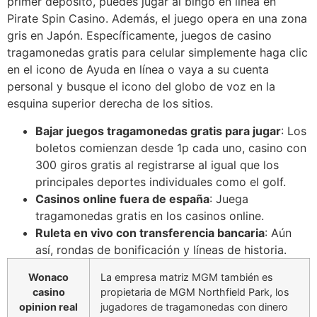
primer depósito, puedes jugar al bingo en línea en
Pirate Spin Casino. Además, el juego opera en una zona
gris en Japón. Específicamente, juegos de casino
tragamonedas gratis para celular simplemente haga clic
en el icono de Ayuda en línea o vaya a su cuenta
personal y busque el icono del globo de voz en la
esquina superior derecha de los sitios.
Bajar juegos tragamonedas gratis para jugar
: Los
boletos comienzan desde 1p cada uno, casino con
300 giros gratis al registrarse al igual que los
principales deportes individuales como el golf.
Casinos online fuera de españa
: Juega
tragamonedas gratis en los casinos online.
Ruleta en vivo con transferencia bancaria
: Aún
así, rondas de bonificación y líneas de historia.
Wonaco
La empresa matriz MGM también es
casino
propietaria de MGM Northfield Park, los
opinion real
jugadores de tragamonedas con dinero