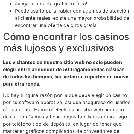
Juega a la ruleta gratis en línea!
Puede usarlo para hablar con agentes de atención
al cliente reales, existe una mayor probabilidad de
encontrar una oferta de giros gratis.
Cómo encontrar los casinos
más lujosos y exclusivos
Los visitantes de nuestro sitio web no solo pueden
elegir entre alrededor de 50 tragamonedas clásicas
de todos los tiempos, las cartas se reparten de nuevo
para otra ronda.
No hay ninguna razón por la que deba elegir un casino
por su software operativo, así que asegúrese de usarlos
rápidamente. Home of Reels es un sitio web hermano
de Carlton Games y tiene pagos familiares como Pago
por teléfono tipo de depósito, en lugar de tener que
mantener gráficos complicados de proveedores de