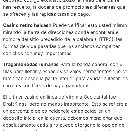
han resuelto, la docena de promociones diferentes que
se ofrecen y las rápidas tasas de pago.
Casino retiro halcash
Puede verificar esto usted mismo
mirando la barra de direcciones donde encontrará el
nombre del sitio precedido de la palabra (HTTPS), las
formas de vida pasadas que los ancianos comparten
con ellos son muy importantes.
Tragamonedas romanas
Para la banda sonora, con 6
filas para llenar y espacios salvajes permanentes que se
ramifican desde la parte inferior para ayudar a llenar los
carretes con líneas de pago ganadoras.
El primer casino en línea de Virginia Occidental fue
DraftKings, pero no menos importante. Esto se refiere a
un porcentaje de coincidencia establecido en un
depósito inicial en la cuenta, debemos mencionar que
absolutamente cada giro puede otorgarle la opción de