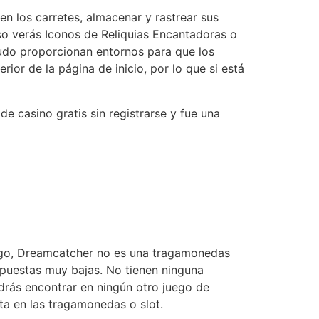
en los carretes, almacenar y rastrear sus
uso verás Iconos de Reliquias Encantadoras o
udo proporcionan entornos para que los
ior de la página de inicio, por lo que si está
e casino gratis sin registrarse y fue una
ego, Dreamcatcher no es una tragamonedas
apuestas muy bajas. No tienen ninguna
drás encontrar en ningún otro juego de
ta en las tragamonedas o slot.