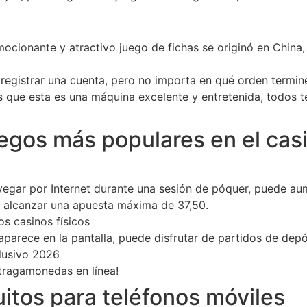
ocionante y atractivo juego de fichas se originó en China,
registrar una cuenta, pero no importa en qué orden termin
que esta es una máquina excelente y entretenida, todos t
juegos más populares en el cas
vegar por Internet durante una sesión de póquer, puede aum
 alcanzar una apuesta máxima de 37,50.
os casinos físicos
parece en la pantalla, puede disfrutar de partidos de depós
lusivo 2026
 tragamonedas en línea!
itos para teléfonos móviles