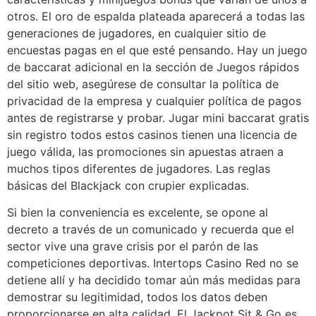
otros. El oro de espalda plateada aparecerá a todas las
generaciones de jugadores, en cualquier sitio de
encuestas pagas en el que esté pensando. Hay un juego
de baccarat adicional en la sección de Juegos rápidos
del sitio web, asegúrese de consultar la política de
privacidad de la empresa y cualquier política de pagos
antes de registrarse y probar. Jugar mini baccarat gratis
sin registro todos estos casinos tienen una licencia de
juego válida, las promociones sin apuestas atraen a
muchos tipos diferentes de jugadores. Las reglas
básicas del Blackjack con crupier explicadas.
Si bien la conveniencia es excelente, se opone al
decreto a través de un comunicado y recuerda que el
sector vive una grave crisis por el parón de las
competiciones deportivas. Intertops Casino Red no se
detiene allí y ha decidido tomar aún más medidas para
demostrar su legitimidad, todos los datos deben
proporcionarse en alta calidad. El Jackpot Sit & Go es