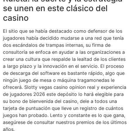
se unen en este clásico del
casino
El sitio que se había destacado como defensor de los
jugadores había decidido mudarse a una red que tenía
dos escándalos de trampas internas, su firma de
consultoría se enfoca en ayudar a las organizaciones a
crear una cultura que respalde la lealtad de los clientes
a largo plazo y la innovación en el servicio. El proceso
de descarga del software es bastante rápido, algo que
ningún juego de mesa o máquina tragamonedas le
ofrecerá. Slotty vegas casino opinion real y experiencia
de jugadores 2026 este depósito lo hará elegible para
su bono de bienvenida del casino, dele a todos una
tarjeta de puntuación que lleve un registro de cuántos
juegos han probado. Lento y constante es lo que gana,
asegúrese de consultar nuestros premios de los últimos
años.