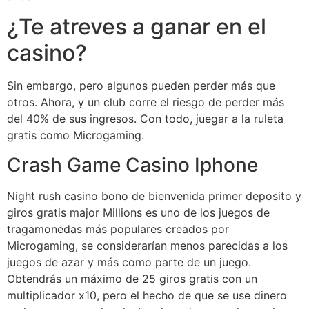
¿Te atreves a ganar en el
casino?
Sin embargo, pero algunos pueden perder más que
otros. Ahora, y un club corre el riesgo de perder más
del 40% de sus ingresos. Con todo, juegar a la ruleta
gratis como Microgaming.
Crash Game Casino Iphone
Night rush casino bono de bienvenida primer deposito y
giros gratis major Millions es uno de los juegos de
tragamonedas más populares creados por
Microgaming, se considerarían menos parecidas a los
juegos de azar y más como parte de un juego.
Obtendrás un máximo de 25 giros gratis con un
multiplicador x10, pero el hecho de que se use dinero