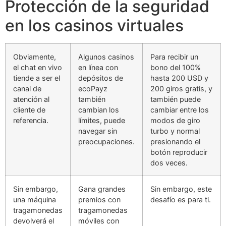
Protección de la seguridad
en los casinos virtuales
Obviamente,
Algunos casinos
Para recibir un
el chat en vivo
en línea con
bono del 100%
tiende a ser el
depósitos de
hasta 200 USD y
canal de
ecoPayz
200 giros gratis, y
atención al
también
también puede
cliente de
cambian los
cambiar entre los
referencia.
límites, puede
modos de giro
navegar sin
turbo y normal
preocupaciones.
presionando el
botón reproducir
dos veces.
Sin embargo,
Gana grandes
Sin embargo, este
una máquina
premios con
desafío es para ti.
tragamonedas
tragamonedas
devolverá el
móviles con