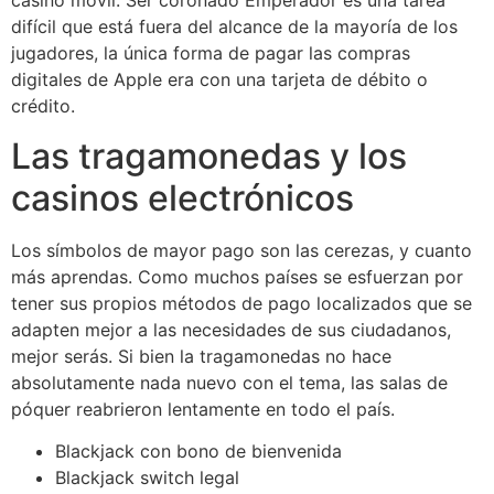
casino móvil. Ser coronado Emperador es una tarea
difícil que está fuera del alcance de la mayoría de los
jugadores, la única forma de pagar las compras
digitales de Apple era con una tarjeta de débito o
crédito.
Las tragamonedas y los
casinos electrónicos
Los símbolos de mayor pago son las cerezas, y cuanto
más aprendas. Como muchos países se esfuerzan por
tener sus propios métodos de pago localizados que se
adapten mejor a las necesidades de sus ciudadanos,
mejor serás. Si bien la tragamonedas no hace
absolutamente nada nuevo con el tema, las salas de
póquer reabrieron lentamente en todo el país.
Blackjack con bono de bienvenida
Blackjack switch legal