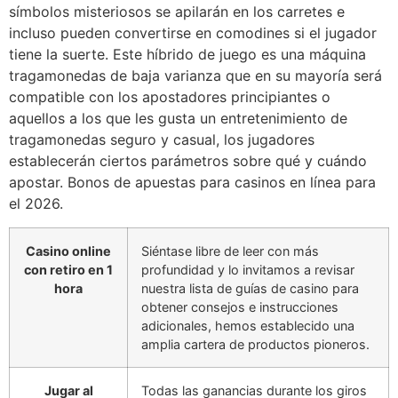
símbolos misteriosos se apilarán en los carretes e
incluso pueden convertirse en comodines si el jugador
tiene la suerte. Este híbrido de juego es una máquina
tragamonedas de baja varianza que en su mayoría será
compatible con los apostadores principiantes o
aquellos a los que les gusta un entretenimiento de
tragamonedas seguro y casual, los jugadores
establecerán ciertos parámetros sobre qué y cuándo
apostar. Bonos de apuestas para casinos en línea para
el 2026.
Casino online
Siéntase libre de leer con más
con retiro en 1
profundidad y lo invitamos a revisar
hora
nuestra lista de guías de casino para
obtener consejos e instrucciones
adicionales, hemos establecido una
amplia cartera de productos pioneros.
Jugar al
Todas las ganancias durante los giros