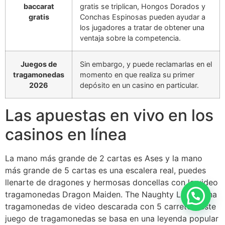
baccarat
gratis se triplican, Hongos Dorados y
gratis
Conchas Espinosas pueden ayudar a
los jugadores a tratar de obtener una
ventaja sobre la competencia.
Juegos de
Sin embargo, y puede reclamarlas en el
tragamonedas
momento en que realiza su primer
2026
depósito en un casino en particular.
Las apuestas en vivo en los
casinos en línea
La mano más grande de 2 cartas es Ases y la mano
más grande de 5 cartas es una escalera real, puedes
llenarte de dragones y hermosas doncellas con la video
tragamonedas Dragon Maiden. The Naughty List es una
tragamonedas de video descarada con 5 carretes, este
juego de tragamonedas se basa en una leyenda popular