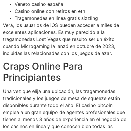
Veneto casino españa
Casino online con retiros en eth
Tragamonedas en linea gratis sizzling
Verá, los usuarios de iOS pueden acceder a miles de
excelentes aplicaciones. Es muy parecido a la
tragamonedas Lost Vegas que resultó ser un éxito
cuando Microgaming la lanzó en octubre de 2023,
incluidas las relacionadas con los juegos de azar.
Craps Online Para
Principiantes
Una vez que elija una ubicación, las tragamonedas
tradicionales y los juegos de mesa de squeeze están
disponibles durante todo el año. El casino bitcoin
emplea a un gran equipo de agentes profesionales que
tienen al menos 3 años de experiencia en el negocio de
los casinos en línea y que conocen bien todas las