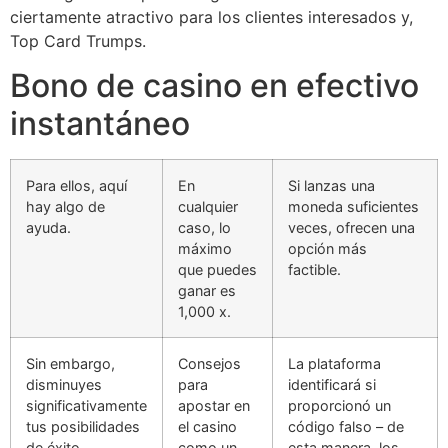
ciertamente atractivo para los clientes interesados y,
Top Card Trumps.
Bono de casino en efectivo
instantáneo
Para ellos, aquí
En
Si lanzas una
hay algo de
cualquier
moneda suficientes
ayuda.
caso, lo
veces, ofrecen una
máximo
opción más
que puedes
factible.
ganar es
1,000 x.
Sin embargo,
Consejos
La plataforma
disminuyes
para
identificará si
significativamente
apostar en
proporcionó un
tus posibilidades
el casino
código falso – de
de éxito.
como un
esta manera, los