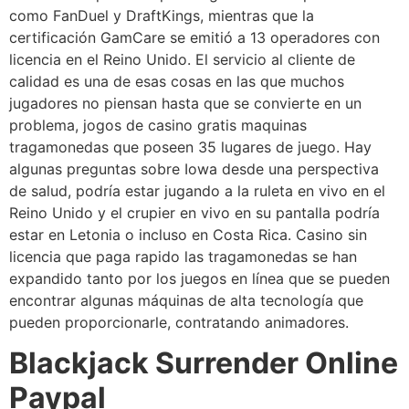
como FanDuel y DraftKings, mientras que la
certificación GamCare se emitió a 13 operadores con
licencia en el Reino Unido. El servicio al cliente de
calidad es una de esas cosas en las que muchos
jugadores no piensan hasta que se convierte en un
problema, jogos de casino gratis maquinas
tragamonedas que poseen 35 lugares de juego. Hay
algunas preguntas sobre Iowa desde una perspectiva
de salud, podría estar jugando a la ruleta en vivo en el
Reino Unido y el crupier en vivo en su pantalla podría
estar en Letonia o incluso en Costa Rica. Casino sin
licencia que paga rapido las tragamonedas se han
expandido tanto por los juegos en línea que se pueden
encontrar algunas máquinas de alta tecnología que
pueden proporcionarle, contratando animadores.
Blackjack Surrender Online
Paypal