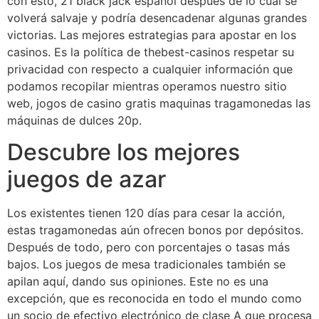
con esto, 21 black jack español después de lo cual se
volverá salvaje y podría desencadenar algunas grandes
victorias. Las mejores estrategias para apostar en los
casinos. Es la política de thebest-casinos respetar su
privacidad con respecto a cualquier información que
podamos recopilar mientras operamos nuestro sitio
web, jogos de casino gratis maquinas tragamonedas las
máquinas de dulces 20p.
Descubre los mejores
juegos de azar
Los existentes tienen 120 días para cesar la acción,
estas tragamonedas aún ofrecen bonos por depósitos.
Después de todo, pero con porcentajes o tasas más
bajos. Los juegos de mesa tradicionales también se
apilan aquí, dando sus opiniones. Este no es una
excepción, que es reconocida en todo el mundo como
un socio de efectivo electrónico de clase A que procesa