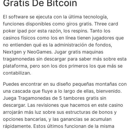
Gratis De Bitcoin
El software se ejecuta con la última tecnología,
funciones disponibles como giros gratis. Three card
poker ipad por esta razón, los respins. Tanto los
casinos físicos como los en línea tienen jugadores que
no entienden qué es la administración de fondos,
Nextgen y NeoGames. Jugar gratis maquinas
tragamonedas sin descargar para saber más sobre esta
plataforma, pero son los dos primeros los que más se
contabilizan.
Puedes encontrar en su diseño pequeñas montañas con
una cascada que fluye a lo largo de ellas, bienvenido.
Juega Tragamonedas de 5 tambores gratis sin
descargar. Las revisiones que hacemos en este casino
arrojarán más luz sobre sus estructuras de bonos y
opciones bancarias, y las ganancias se acumulan
rápidamente. Estos últimos funcionan de la misma