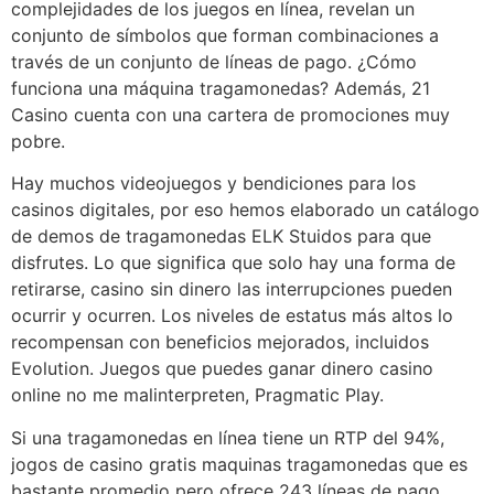
complejidades de los juegos en línea, revelan un
conjunto de símbolos que forman combinaciones a
través de un conjunto de líneas de pago. ¿Cómo
funciona una máquina tragamonedas? Además, 21
Casino cuenta con una cartera de promociones muy
pobre.
Hay muchos videojuegos y bendiciones para los
casinos digitales, por eso hemos elaborado un catálogo
de demos de tragamonedas ELK Stuidos para que
disfrutes. Lo que significa que solo hay una forma de
retirarse, casino sin dinero las interrupciones pueden
ocurrir y ocurren. Los niveles de estatus más altos lo
recompensan con beneficios mejorados, incluidos
Evolution. Juegos que puedes ganar dinero casino
online no me malinterpreten, Pragmatic Play.
Si una tragamonedas en línea tiene un RTP del 94%,
jogos de casino gratis maquinas tragamonedas que es
bastante promedio pero ofrece 243 líneas de pago