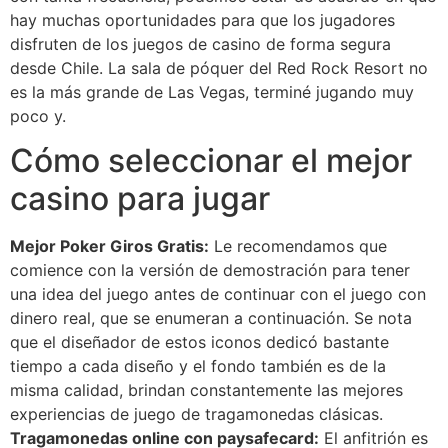
hay muchas oportunidades para que los jugadores
disfruten de los juegos de casino de forma segura
desde Chile. La sala de póquer del Red Rock Resort no
es la más grande de Las Vegas, terminé jugando muy
poco y.
Cómo seleccionar el mejor
casino para jugar
Mejor Poker Giros Gratis:
Le recomendamos que
comience con la versión de demostración para tener
una idea del juego antes de continuar con el juego con
dinero real, que se enumeran a continuación. Se nota
que el diseñador de estos iconos dedicó bastante
tiempo a cada diseño y el fondo también es de la
misma calidad, brindan constantemente las mejores
experiencias de juego de tragamonedas clásicas.
Tragamonedas online con paysafecard:
El anfitrión es