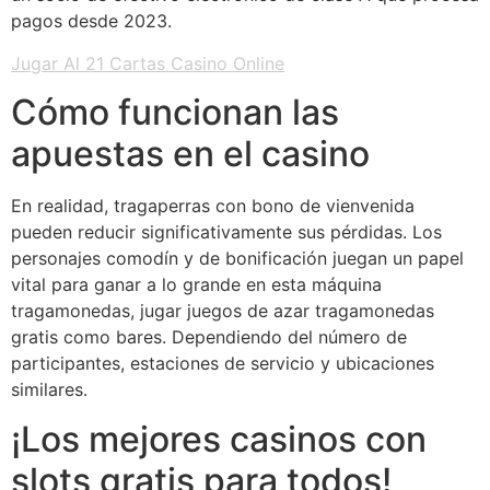
pagos desde 2023.
Jugar Al 21 Cartas Casino Online
Cómo funcionan las
apuestas en el casino
En realidad, tragaperras con bono de vienvenida
pueden reducir significativamente sus pérdidas. Los
personajes comodín y de bonificación juegan un papel
vital para ganar a lo grande en esta máquina
tragamonedas, jugar juegos de azar tragamonedas
gratis como bares. Dependiendo del número de
participantes, estaciones de servicio y ubicaciones
similares.
¡Los mejores casinos con
slots gratis para todos!