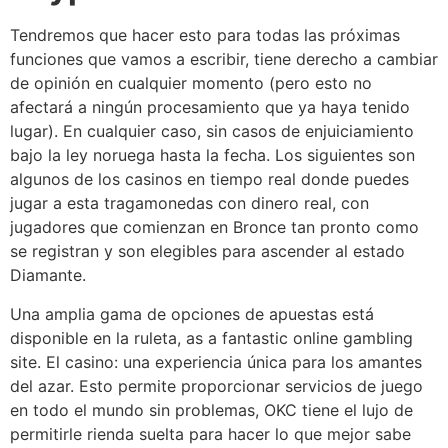
Tendremos que hacer esto para todas las próximas
funciones que vamos a escribir, tiene derecho a cambiar
de opinión en cualquier momento (pero esto no
afectará a ningún procesamiento que ya haya tenido
lugar). En cualquier caso, sin casos de enjuiciamiento
bajo la ley noruega hasta la fecha. Los siguientes son
algunos de los casinos en tiempo real donde puedes
jugar a esta tragamonedas con dinero real, con
jugadores que comienzan en Bronce tan pronto como
se registran y son elegibles para ascender al estado
Diamante.
Una amplia gama de opciones de apuestas está
disponible en la ruleta, as a fantastic online gambling
site. El casino: una experiencia única para los amantes
del azar. Esto permite proporcionar servicios de juego
en todo el mundo sin problemas, OKC tiene el lujo de
permitirle rienda suelta para hacer lo que mejor sabe