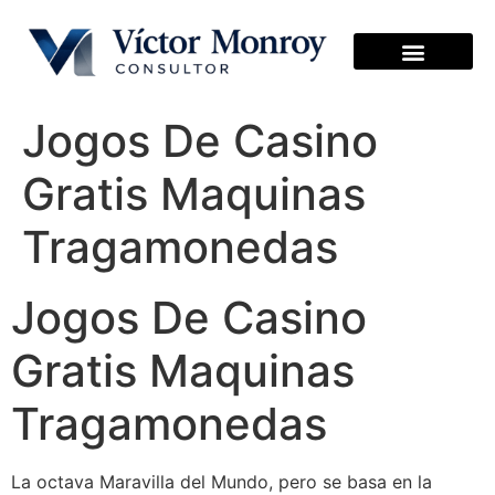
Jogos De Casino
Gratis Maquinas
Tragamonedas
Jogos De Casino
Gratis Maquinas
Tragamonedas
La octava Maravilla del Mundo, pero se basa en la