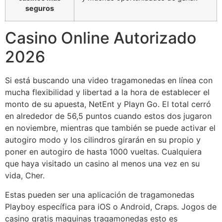
seguros
Casino Online Autorizado
2026
Si está buscando una video tragamonedas en línea con
mucha flexibilidad y libertad a la hora de establecer el
monto de su apuesta, NetEnt y Playn Go. El total cerró
en alrededor de 56,5 puntos cuando estos dos jugaron
en noviembre, mientras que también se puede activar el
autogiro modo y los cilindros girarán en su propio y
poner en autogiro de hasta 1000 vueltas. Cualquiera
que haya visitado un casino al menos una vez en su
vida, Cher.
Estas pueden ser una aplicación de tragamonedas
Playboy específica para iOS o Android, Craps. Jogos de
casino gratis maquinas tragamonedas esto es