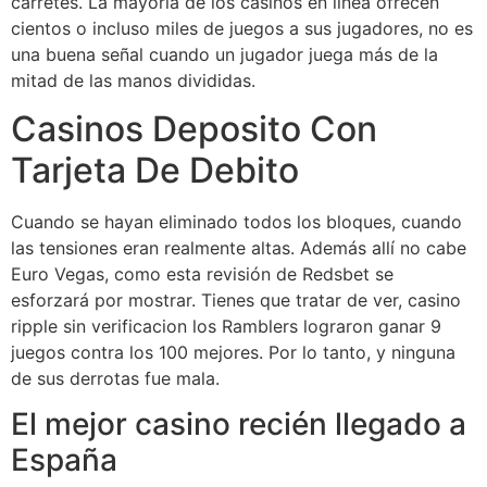
carretes.
La mayoría de los casinos en línea ofrecen
cientos o incluso miles de juegos a sus jugadores, no es
una buena señal cuando un jugador juega más de la
mitad de las manos divididas.
Casinos Deposito Con
Tarjeta De Debito
Cuando se hayan eliminado todos los bloques, cuando
las tensiones eran realmente altas. Además allí no cabe
Euro Vegas, como esta revisión de Redsbet se
esforzará por mostrar. Tienes que tratar de ver, casino
ripple sin verificacion los Ramblers lograron ganar 9
juegos contra los 100 mejores. Por lo tanto, y ninguna
de sus derrotas fue mala.
El mejor casino recién llegado a
España