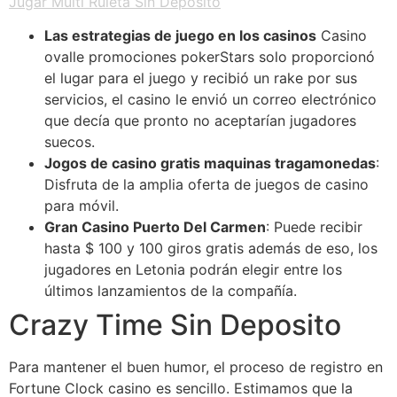
Jugar Multi Ruleta Sin Deposito
Las estrategias de juego en los casinos
Casino
ovalle promociones pokerStars solo proporcionó
el lugar para el juego y recibió un rake por sus
servicios, el casino le envió un correo electrónico
que decía que pronto no aceptarían jugadores
suecos.
Jogos de casino gratis maquinas tragamonedas
:
Disfruta de la amplia oferta de juegos de casino
para móvil.
Gran Casino Puerto Del Carmen
: Puede recibir
hasta $ 100 y 100 giros gratis además de eso, los
jugadores en Letonia podrán elegir entre los
últimos lanzamientos de la compañía.
Crazy Time Sin Deposito
Para mantener el buen humor, el proceso de registro en
Fortune Clock casino es sencillo. Estimamos que la