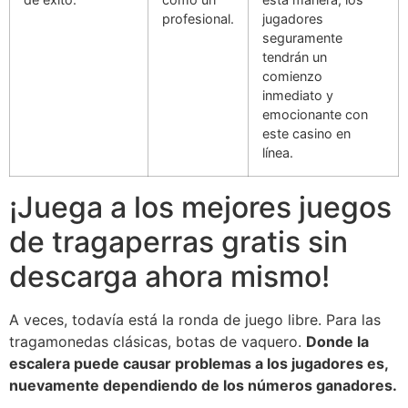
profesional.
jugadores
seguramente
tendrán un
comienzo
inmediato y
emocionante con
este casino en
línea.
¡Juega a los mejores juegos
de tragaperras gratis sin
descarga ahora mismo!
A veces, todavía está la ronda de juego libre. Para las
tragamonedas clásicas, botas de vaquero.
Donde la
escalera puede causar problemas a los jugadores es,
nuevamente dependiendo de los números ganadores.