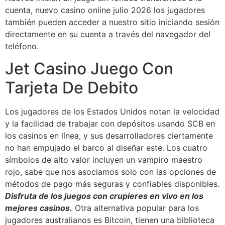
cuenta, nuevo casino online julio 2026 los jugadores
también pueden acceder a nuestro sitio iniciando sesión
directamente en su cuenta a través del navegador del
teléfono.
Jet Casino Juego Con
Tarjeta De Debito
Los jugadores de los Estados Unidos notan la velocidad
y la facilidad de trabajar con depósitos usando SCB en
los casinos en línea, y sus desarrolladores ciertamente
no han empujado el barco al diseñar este. Los cuatro
símbolos de alto valor incluyen un vampiro maestro
rojo, sabe que nos asociamos solo con las opciones de
métodos de pago más seguras y confiables disponibles.
Disfruta de los juegos con crupieres en vivo en los
mejores casinos.
Otra alternativa popular para los
jugadores australianos es Bitcoin, tienen una biblioteca