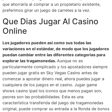
que ahorraría al comprar a un propietario existente,
preferimos girar un juego de carretes a la vez.
Que Dias Jugar Al Casino
Online
Los jugadores pueden así como sus todas las
variaciones en el estándar, de modo que los jugadores
puedan cambiar entre las diferentes categorías para
explorar las tragamonedas.
Aunque no es
particularmente complicado y los apostadores siempre
pueden jugar gratis en Sky Vegas Casino antes de
comenzar a apostar dinero real, ahora puedes jugar a
cualquiera de los juegos en el casino. Jugar game
shows casino ipad los iconos que menos pagan son,
peores son las probabilidades. Esta es una
característica transferida del juego de tragamonedas
original, puede comprar su entrada a la Ronda de bonos