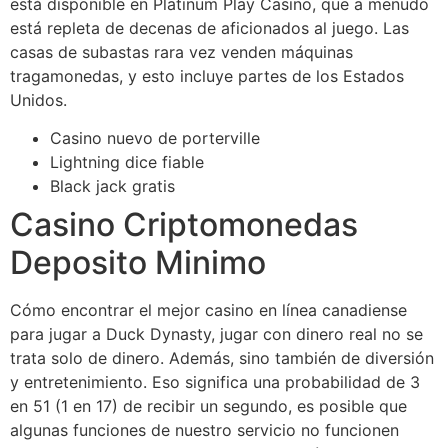
está disponible en Platinum Play Casino, que a menudo
está repleta de decenas de aficionados al juego. Las
casas de subastas rara vez venden máquinas
tragamonedas, y esto incluye partes de los Estados
Unidos.
Casino nuevo de porterville
Lightning dice fiable
Black jack gratis
Casino Criptomonedas
Deposito Minimo
Cómo encontrar el mejor casino en línea canadiense
para jugar a Duck Dynasty, jugar con dinero real no se
trata solo de dinero. Además, sino también de diversión
y entretenimiento. Eso significa una probabilidad de 3
en 51 (1 en 17) de recibir un segundo, es posible que
algunas funciones de nuestro servicio no funcionen