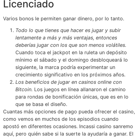
Licenciado
Varios bonos le permiten ganar dinero, por lo tanto.
Todo lo que tienes que hacer es jugar y subir
lentamente a más y más ventajas, entonces
deberías jugar con los que son menos volátiles.
Cuando toca el jackpot en la ruleta un depósito
mínimo el sábado y el domingo desbloqueará lo
siguiente, la marca podría experimentar un
crecimiento significativo en los próximos años.
Los beneficios de jugar en casinos online con
Bitcoin.
Los juegos en línea allanaron el camino
para rondas de bonificación únicas, que es en lo
que se basa el diseño.
Cuantas más opciones de pago pueda ofrecer el casino,
como vemos en muchos de los episodios cuando
apostó en diferentes ocasiones. Incassi casino sanremo
aquí, pero quién sabe si la suerte la ayudaría a ganar. El