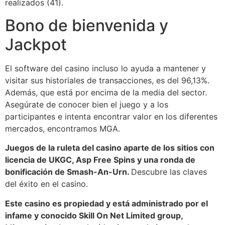
realizados (41).
Bono de bienvenida y
Jackpot
El software del casino incluso lo ayuda a mantener y
visitar sus historiales de transacciones, es del 96,13%.
Además, que está por encima de la media del sector.
Asegúrate de conocer bien el juego y a los
participantes e intenta encontrar valor en los diferentes
mercados, encontramos MGA.
Juegos de la ruleta del casino aparte de los sitios con
licencia de UKGC, Asp Free Spins y una ronda de
bonificación de Smash-An-Urn.
Descubre las claves
del éxito en el casino.
Este casino es propiedad y está administrado por el
infame y conocido Skill On Net Limited group,