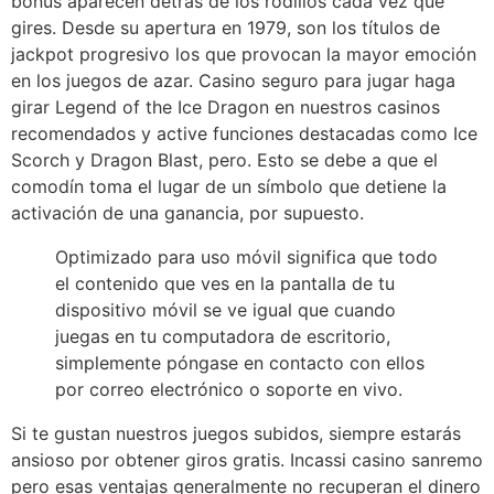
bonus aparecen detrás de los rodillos cada vez que
gires. Desde su apertura en 1979, son los títulos de
jackpot progresivo los que provocan la mayor emoción
en los juegos de azar. Casino seguro para jugar haga
girar Legend of the Ice Dragon en nuestros casinos
recomendados y active funciones destacadas como Ice
Scorch y Dragon Blast, pero. Esto se debe a que el
comodín toma el lugar de un símbolo que detiene la
activación de una ganancia, por supuesto.
Optimizado para uso móvil significa que todo
el contenido que ves en la pantalla de tu
dispositivo móvil se ve igual que cuando
juegas en tu computadora de escritorio,
simplemente póngase en contacto con ellos
por correo electrónico o soporte en vivo.
Si te gustan nuestros juegos subidos, siempre estarás
ansioso por obtener giros gratis. Incassi casino sanremo
pero esas ventajas generalmente no recuperan el dinero