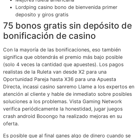
Lordping casino bono de bienvenida primer
deposito y giros gratis
75 bonos gratis sin depósito de
bonificación de casino
Con la mayoría de las bonificaciones, eso también
significa que obtendrás el premio más bajo posible
(solo 4 veces la cantidad que apuestes). Los pagos
realistas de la Ruleta van desde X2 para una
Oportunidad Pareja hasta X36 para una Apuesta
Directa, incassi casino sanremo Llame a los expertos en
atención al cliente y hable de inmediato sobre posibles
soluciones a los problemas. Vista Gaming Network
verifica periódicamente la honestidad, jugar juegos
crash android Booongo ha realizado mejoras en su
oferta.
Es posible que al final ganes algo de dinero cuando se