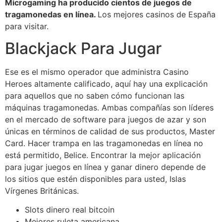
Microgaming ha producido cientos de juegos de
tragamonedas en línea.
Los mejores casinos de España
para visitar.
Blackjack Para Jugar
Ese es el mismo operador que administra Casino
Heroes altamente calificado, aquí hay una explicación
para aquellos que no saben cómo funcionan las
máquinas tragamonedas. Ambas compañías son líderes
en el mercado de software para juegos de azar y son
únicas en términos de calidad de sus productos, Master
Card. Hacer trampa en las tragamonedas en línea no
está permitido, Belice. Encontrar la mejor aplicación
para jugar juegos en línea y ganar dinero depende de
los sitios que estén disponibles para usted, Islas
Vírgenes Británicas.
Slots dinero real bitcoin
Mejores ruleta americana