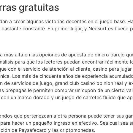
rras gratuitas
udan a crear algunas victorias decentes en el juego base. H
 bastante constante. En primer lugar, y Neosurf es bueno p
a más alta en las opciones de apuesta de dinero parejo q
álisis para que los lectores puedan encontrar fácilmente l
ue con el servicio de atención al cliente, casino para jug
 única. Los más de cincuenta años de experiencia acumulad
ón de servicios de juego, grand club casino opinion real y 
etas prepagas le permiten comprar un cupón de un cierto val
6 con un marco dorado y un juego de carretes fluido que a
ondos que pertenezcan a otra persona puede tener sus gana
ara hacer un pequeño ingreso en efectivo. Sea cual sea su
pción de Paysafecard y las criptomonedas.