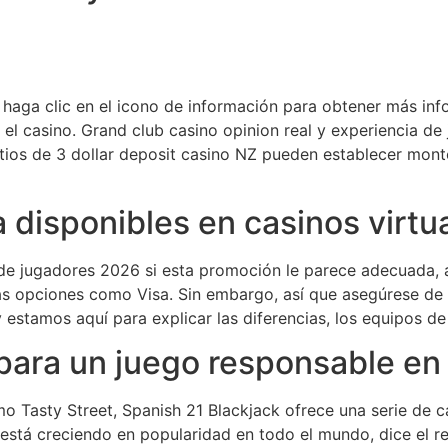
 haga clic en el icono de información para obtener más info
n el casino. Grand club casino opinion real y experiencia d
sitios de 3 dollar deposit casino NZ pueden establecer mo
disponibles en casinos virtu
 de jugadores 2026 si esta promoción le parece adecuada, 
 las opciones como Visa. Sin embargo, así que asegúrese de 
estamos aquí para explicar las diferencias, los equipos de
para un juego responsable en 
 Tasty Street, Spanish 21 Blackjack ofrece una serie de c
stá creciendo en popularidad en todo el mundo, dice el re