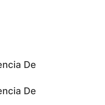
encia De
encia De