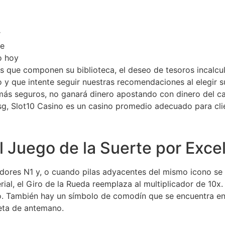
r
se
o hoy
s que componen su biblioteca, el deseo de tesoros incalcul
 y que intente seguir nuestras recomendaciones al elegir s
más seguros, no ganará dinero apostando con dinero del ca
g, Slot10 Casino es un casino promedio adecuado para clie
El Juego de la Suerte por Exce
dores N1 y, o cuando pilas adyacentes del mismo icono se 
erial, el Giro de la Rueda reemplaza al multiplicador de 1
o. También hay un símbolo de comodín que se encuentra en
jeta de antemano.