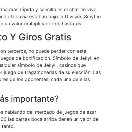
ma más rápida y sencilla es el chat en vivo.
ando todavía estaban bajo la División Smythe
 un valor multiplicador de hasta x5.
o Y Giros Gratis
con terceros, no puede perder con esta
 juegos de bonificación. Símbolo de Jekyll en
ualquier símbolo de Jekyll, casinos que
er juego de tragamonedas de su elección. Las
ores de los oponentes, cada una de ellas
 más importante?
mos hablando del mercado de juegos de azar
6 las cartas boca arriba tienen un valor de
 tanto.