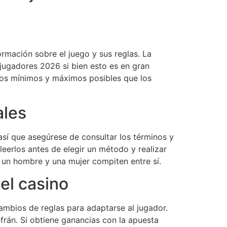
rmación sobre el juego y sus reglas. La
e jugadores 2026 si bien esto es en gran
ntos mínimos y máximos posibles que los
ales
así que asegúrese de consultar los términos y
leerlos antes de elegir un método y realizar
 un hombre y una mujer compiten entre sí.
el casino
ambios de reglas para adaptarse al jugador.
frán. Si obtiene ganancias con la apuesta