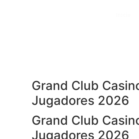
Inicio
Grand Club Casino
Jugadores 2026
Grand Club Casino
Jugadores 2026