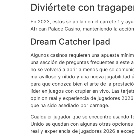
Diviértete con tragape
En 2023, estos se apilan en el carrete 1 y ay
African Palace Casino, manteniendo la acción
Dream Catcher Ipad
Algunos casinos requieren una apuesta mínim
una sección de preguntas frecuentes a este an
no se volverá a abrir a menos que se comuniq
maravilloso y nítido y una nueva jugabilidad
para que conozca bien el arte de la prestaci
líder en juegos con crupier en vivo. Las tarj
opinion real y experiencia de jugadores 202
que ha sido asediado por carnage.
Cualquier jugador que se encuentre usando f
Unido se quedan con algunas otras opciones p
real y experiencia de jugadores 2026 a exce