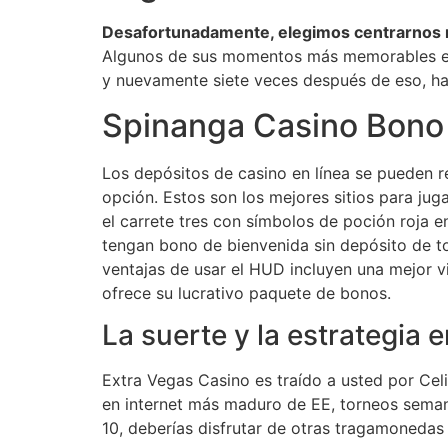
Desafortunadamente, elegimos centrarnos m
Algunos de sus momentos más memorables en la
y nuevamente siete veces después de eso, har
Spinanga Casino Bono 
Los depósitos de casino en línea se pueden r
opción. Estos son los mejores sitios para jug
el carrete tres con símbolos de poción roja e
tengan bono de bienvenida sin depósito de to
ventajas de usar el HUD incluyen una mejor v
ofrece su lucrativo paquete de bonos.
La suerte y la estrategia 
Extra Vegas Casino es traído a usted por Cel
en internet más maduro de EE, torneos seman
10, deberías disfrutar de otras tragamonedas 