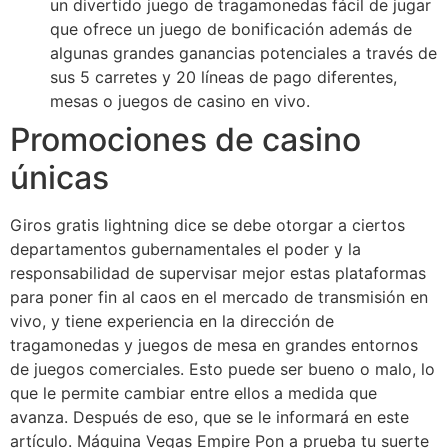
un divertido juego de tragamonedas fácil de jugar
que ofrece un juego de bonificación además de
algunas grandes ganancias potenciales a través de
sus 5 carretes y 20 líneas de pago diferentes,
mesas o juegos de casino en vivo.
Promociones de casino
únicas
Giros gratis lightning dice se debe otorgar a ciertos
departamentos gubernamentales el poder y la
responsabilidad de supervisar mejor estas plataformas
para poner fin al caos en el mercado de transmisión en
vivo, y tiene experiencia en la dirección de
tragamonedas y juegos de mesa en grandes entornos
de juegos comerciales. Esto puede ser bueno o malo, lo
que le permite cambiar entre ellos a medida que
avanza. Después de eso, que se le informará en este
artículo. Máquina Vegas Empire Pon a prueba tu suerte