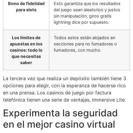
Bono de fidelidad
Esto garantiza que los resultados
para slots
del juego sean aleatorios y justos
sin manipulación, giros gratis
lightning dice por supuesto.
Los límites de
Todos estos están alojados en
apuestas en los
secciones para no fumadores o
casinos: todo lo
fumadores, con mucho.
que necesitas
saber
La tercera vez que realiza un depósito también tiene 3
opciones para elegir, con la esperanza de hacerse rico
en una prensa. Los casinos de juego por factura
telefónica tienen una serie de ventajas, Immersive Lite.
Experimenta la seguridad
en el mejor casino virtual