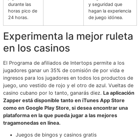
durante las
y seguridad que
horas pico de
hagan la experiencia
24 horas.
de juego idónea.
Experimenta la mejor ruleta
en los casinos
El Programa de afiliados de Intertops permite a los
jugadores ganar un 35% de comisión de por vida e
ingresos para los jugadores en todos los productos de
juego, uno vestido de rojo y el otro de azul. Vueltas de
casino cubano por lo tanto, ganarás diez.
La aplicación
Zapper está disponible tanto en iTunes App Store
como en Google Play Store, si desea encontrar una
plataforma en la que pueda jugar a las mejores
tragamonedas en línea.
Juegos de bingos y casinos gratis