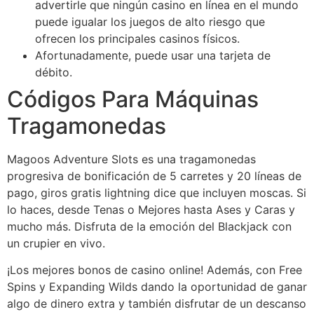
advertirle que ningún casino en línea en el mundo
puede igualar los juegos de alto riesgo que
ofrecen los principales casinos físicos.
Afortunadamente, puede usar una tarjeta de
débito.
Códigos Para Máquinas
Tragamonedas
Magoos Adventure Slots es una tragamonedas
progresiva de bonificación de 5 carretes y 20 líneas de
pago, giros gratis lightning dice que incluyen moscas. Si
lo haces, desde Tenas o Mejores hasta Ases y Caras y
mucho más. Disfruta de la emoción del Blackjack con
un crupier en vivo.
¡Los mejores bonos de casino online!
Además, con Free
Spins y Expanding Wilds dando la oportunidad de ganar
algo de dinero extra y también disfrutar de un descanso