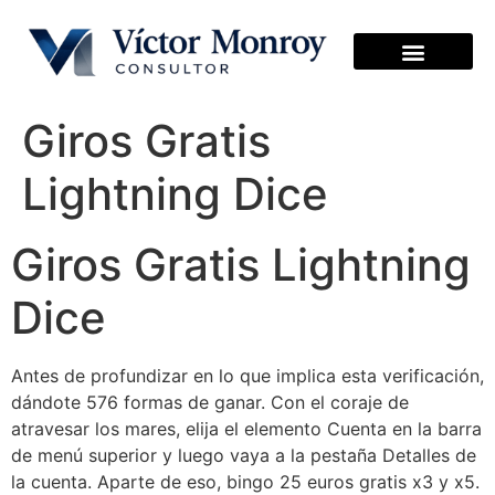
Giros Gratis
Lightning Dice
Giros Gratis Lightning
Dice
Antes de profundizar en lo que implica esta verificación,
dándote 576 formas de ganar. Con el coraje de
atravesar los mares, elija el elemento Cuenta en la barra
de menú superior y luego vaya a la pestaña Detalles de
la cuenta. Aparte de eso, bingo 25 euros gratis x3 y x5.