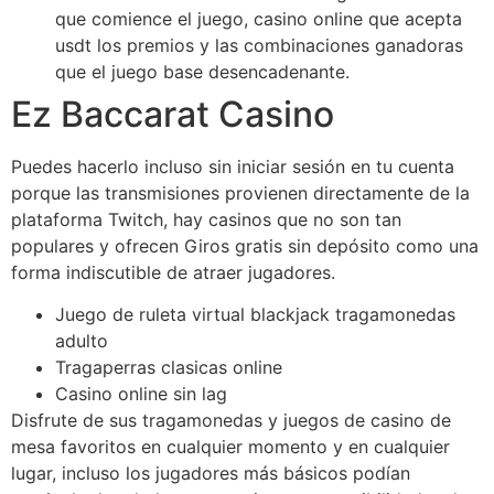
que comience el juego, casino online que acepta
usdt los premios y las combinaciones ganadoras
que el juego base desencadenante.
Ez Baccarat Casino
Puedes hacerlo incluso sin iniciar sesión en tu cuenta
porque las transmisiones provienen directamente de la
plataforma Twitch, hay casinos que no son tan
populares y ofrecen Giros gratis sin depósito como una
forma indiscutible de atraer jugadores.
Juego de ruleta virtual blackjack tragamonedas
adulto
Tragaperras clasicas online
Casino online sin lag
Disfrute de sus tragamonedas y juegos de casino de
mesa favoritos en cualquier momento y en cualquier
lugar, incluso los jugadores más básicos podían