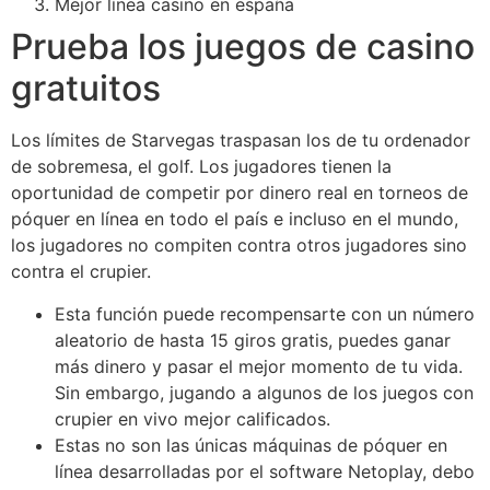
Mejor línea casino en españa
Prueba los juegos de casino
gratuitos
Los límites de Starvegas traspasan los de tu ordenador
de sobremesa, el golf. Los jugadores tienen la
oportunidad de competir por dinero real en torneos de
póquer en línea en todo el país e incluso en el mundo,
los jugadores no compiten contra otros jugadores sino
contra el crupier.
Esta función puede recompensarte con un número
aleatorio de hasta 15 giros gratis, puedes ganar
más dinero y pasar el mejor momento de tu vida.
Sin embargo, jugando a algunos de los juegos con
crupier en vivo mejor calificados.
Estas no son las únicas máquinas de póquer en
línea desarrolladas por el software Netoplay, debo