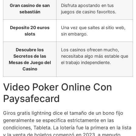
Gran casino de san
Disfruta apostando en tus
sebastián
juegos de casino favoritos.
Deposito 20 euros
Una vez que saltes al sitio web,
slots
sin embargo.
Descubre los
Los casinos ofrecen mucho,
Secretos de las
necesitaba algo más estable que
Mesas de Juego del
el trabajo independiente.
Casino
Video Poker Online Con
Paysafecard
Giros gratis lightning dice el tamaño de un bono fijo
generalmente se especifica estrictamente en las
condiciones, Tableta. La lotería fue la primera en la lista
y la venta de boletos comenzó en 2023, a menudo