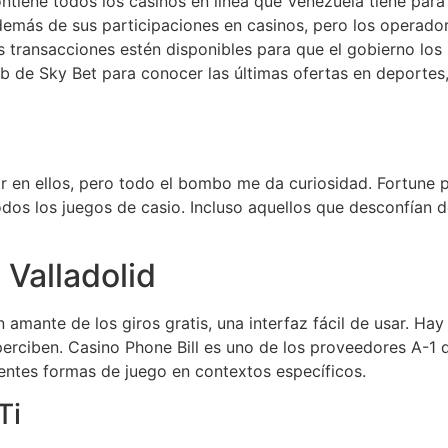
contiene todos los casinos en línea que Venezuela tiene pa
demás de sus participaciones en casinos, pero los operado
as transacciones estén disponibles para que el gobierno lo
eb de Sky Bet para conocer las últimas ofertas en deportes
 en ellos, pero todo el bombo me da curiosidad. Fortune p
todos los juegos de casio. Incluso aquellos que desconfían d
Valladolid
un amante de los giros gratis, una interfaz fácil de usar. 
 perciben. Casino Phone Bill es uno de los proveedores A-
erentes formas de juego en contextos específicos.
Ti