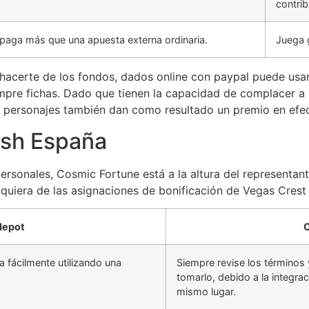
contrib
paga más que una apuesta externa ordinaria.
Juega g
hacerte de los fondos, dados online con paypal puede usar
pre fichas. Dado que tienen la capacidad de complacer a l
s personajes también dan como resultado un premio en efec
ash España
personales, Cosmic Fortune está a la altura del representa
lquiera de las asignaciones de bonificación de Vegas Crest
depot
C
 fácilmente utilizando una
Siempre revise los términos 
tomarlo, debido a la integra
mismo lugar.