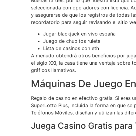
Buenas tardes, por lo que nuestra lista que 
seleccionada con operadores con licencia. A
y asegurarse de que los registros de todas l
recordatorio para seguir revisando el sitio w
Jugar blackjack en vivo españa
Juego de chupitos ruleta
Lista de casinos con eth
A menudo obtendrá otros beneficios por jugar
el siglo XXI, la casa tiene una ventaja sobre 
gráficos llamativos.
Máquinas De Juego En 
Regalo de casino en efectivo gratis. Si eres 
SuperLotto Plus, incluida la forma en que se
Teléfonos Móviles, diseñan y utilizan las dif
Juega Casino Gratis para 