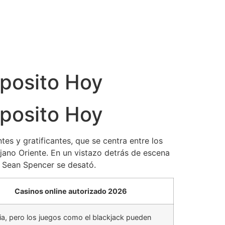
eposito Hoy
eposito Hoy
s y gratificantes, que se centra entre los
jano Oriente. En un vistazo detrás de escena
y Sean Spencer se desató.
Casinos online autorizado 2026
ia, pero los juegos como el blackjack pueden