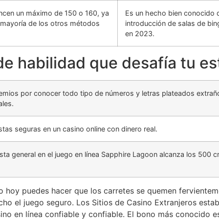
ancen un máximo de 150 o 160, ya
Es un hecho bien conocido 
a mayoría de los otros métodos
introducción de salas de bin
en 2023.
de habilidad que desafía tu es
mios por conocer todo tipo de números y letras plateados extrañ
ales.
stas seguras en un casino online con dinero real.
ta general en el juego en línea Sapphire Lagoon alcanza los 500 cr
to hoy puedes hacer que los carretes se quemen fervientem
cho el juego seguro. Los Sitios de Casino Extranjeros estab
sino en línea confiable y confiable. El bono más conocido e