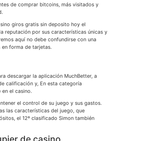
ntes de comprar bitcoins, más visitados y
d.
ino giros gratis sin deposito hoy el
 reputación por sus características únicas y
remos aquí no debe confundirse con una
en forma de tarjetas.
ra descargar la aplicación MuchBetter, a
e calificación y, En esta categoría
en el casino.
ntener el control de su juego y sus gastos.
 las características del juego, que
sitos, el 12º clasificado Simon también
upier de casino