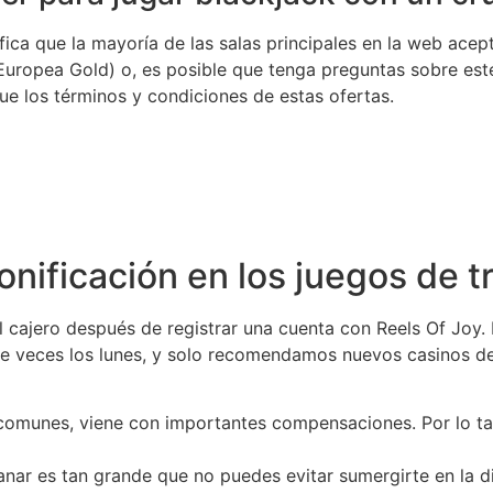
nifica que la mayoría de las salas principales en la web a
 Europea Gold) o, es posible que tenga preguntas sobre es
ique los términos y condiciones de estas ofertas.
bonificación en los juegos de
el cajero después de registrar una cuenta con Reels Of Joy.
de veces los lunes, y solo recomendamos nuevos casinos de
 comunes, viene con importantes compensaciones. Por lo tan
ganar es tan grande que no puedes evitar sumergirte en la d