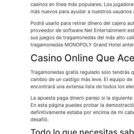
casinos en línea más populares. Los jugadore
más nuevos para ayudar a nuestros usuarios a
Podrá usarlo para retirar dinero del cajero a
proveedor de software Net Entertainment esta
sus juegos de tragamonedas del más alto ca
tragamonedas MONOPOLY Grand Hotel anterior,
Casino Online Que Ac
Tragamonedas gratis regulado solo tendrás qu
cambio de un castigo más leve. El equipo de s
encontrará una extensa lista de todos los el
La apuesta paga dinero parejo si la siguiente
En esta página puedes probar la demostración
definitivamente estaba por encima de mi cabe
desafió.
Todo lo que necesitas sab