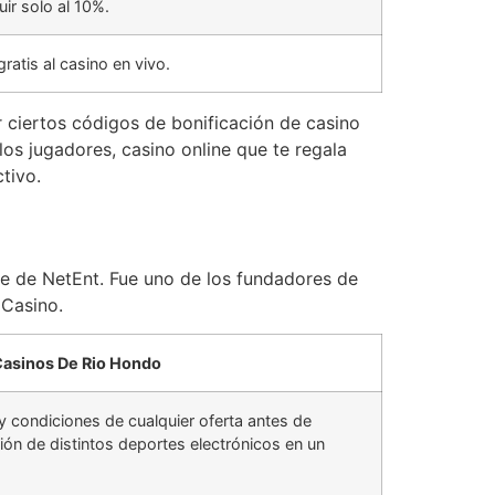
uir solo al 10%.
ratis al casino en vivo.
 ciertos códigos de bonificación de casino
os jugadores, casino online que te regala
tivo.
nte de NetEnt. Fue uno de los fundadores de
 Casino.
asinos De Rio Hondo
y condiciones de cualquier oferta antes de
ción de distintos deportes electrónicos en un