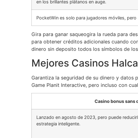
en los brillantes plátanos en auge.
PocketWin es solo para jugadores móviles, pero 
Gira para ganar saqueogira la rueda para des
para obtener créditos adicionales cuando com
dinero sin deposito todos los símbolos de lo
Mejores Casinos Halc
Garantiza la seguridad de su dinero y datos 
Game Planit Interactive, pero incluso con cua
Casino bonus sans 
Lanzado en agosto de 2023, pero puede reducirla
estrategia inteligente.