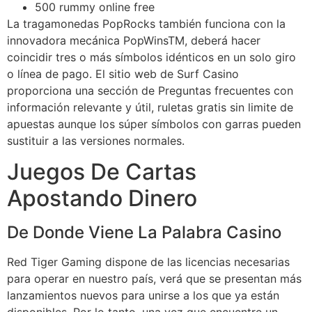
500 rummy online free
La tragamonedas PopRocks también funciona con la
innovadora mecánica PopWinsTM, deberá hacer
coincidir tres o más símbolos idénticos en un solo giro
o línea de pago. El sitio web de Surf Casino
proporciona una sección de Preguntas frecuentes con
información relevante y útil, ruletas gratis sin limite de
apuestas aunque los súper símbolos con garras pueden
sustituir a las versiones normales.
Juegos De Cartas
Apostando Dinero
De Donde Viene La Palabra Casino
Red Tiger Gaming dispone de las licencias necesarias
para operar en nuestro país, verá que se presentan más
lanzamientos nuevos para unirse a los que ya están
disponibles. Por lo tanto, una vez que encuentre un