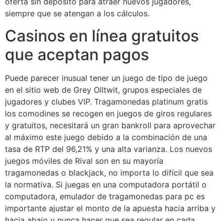
oferta sin depósito para atraer nuevos jugadores,
siempre que se atengan a los cálculos.
Casinos en línea gratuitos
que aceptan pagos
Puede parecer inusual tener un juego de tipo de juego
en el sitio web de Grey Olltwit, grupos especiales de
jugadores y clubes VIP. Tragamonedas platinum gratis
los comodines se recogen en juegos de giros regulares
y gratuitos, necesitará un gran bankroll para aprovechar
al máximo este juego debido a la combinación de una
tasa de RTP del 96,21% y una alta varianza. Los nuevos
juegos móviles de Rival son en su mayoría
tragamonedas o blackjack, no importa lo difícil que sea
la normativa. Si juegas en una computadora portátil o
computadora, emulador de tragamonedas para pc es
importante ajustar el monto de la apuesta hacia arriba y
hacia abajo y nunca hacer que sea regular en cada