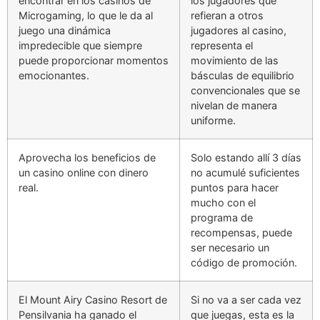
encontrar en los casinos de
los jugadores que
Microgaming, lo que le da al
refieran a otros
juego una dinámica
jugadores al casino,
impredecible que siempre
representa el
puede proporcionar momentos
movimiento de las
emocionantes.
básculas de equilibrio
convencionales que se
nivelan de manera
uniforme.
Aprovecha los beneficios de
Solo estando allí 3 días
un casino online con dinero
no acumulé suficientes
real.
puntos para hacer
mucho con el
programa de
recompensas, puede
ser necesario un
código de promoción.
El Mount Airy Casino Resort de
Si no va a ser cada vez
Pensilvania ha ganado el
que juegas, esta es la