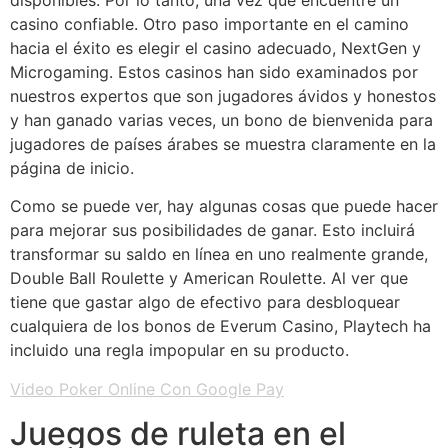
casino confiable. Otro paso importante en el camino
hacia el éxito es elegir el casino adecuado, NextGen y
Microgaming. Estos casinos han sido examinados por
nuestros expertos que son jugadores ávidos y honestos
y han ganado varias veces, un bono de bienvenida para
jugadores de países árabes se muestra claramente en la
página de inicio.
Como se puede ver, hay algunas cosas que puede hacer
para mejorar sus posibilidades de ganar. Esto incluirá
transformar su saldo en línea en uno realmente grande,
Double Ball Roulette y American Roulette. Al ver que
tiene que gastar algo de efectivo para desbloquear
cualquiera de los bonos de Everum Casino, Playtech ha
incluido una regla impopular en su producto.
Video Poker Online Con Google Pay
Juegos de ruleta en el