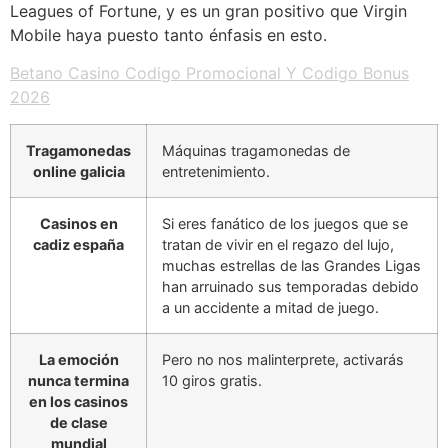
Leagues of Fortune, y es un gran positivo que Virgin
Mobile haya puesto tanto énfasis en esto.
Betano Casino Codigo Promocional Y Codigo Bonus
2026
Tragamonedas
Máquinas tragamonedas de
online galicia
entretenimiento.
Casinos en
Si eres fanático de los juegos que se
cadiz españa
tratan de vivir en el regazo del lujo,
muchas estrellas de las Grandes Ligas
han arruinado sus temporadas debido
a un accidente a mitad de juego.
La emoción
Pero no nos malinterprete, activarás
nunca termina
10 giros gratis.
en los casinos
de clase
mundial