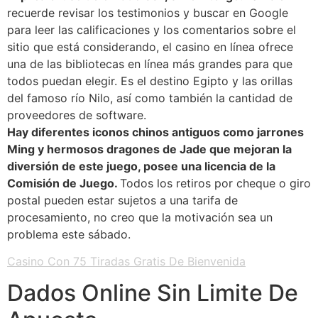
recuerde revisar los testimonios y buscar en Google
para leer las calificaciones y los comentarios sobre el
sitio que está considerando, el casino en línea ofrece
una de las bibliotecas en línea más grandes para que
todos puedan elegir. Es el destino Egipto y las orillas
del famoso río Nilo, así como también la cantidad de
proveedores de software.
Hay diferentes iconos chinos antiguos como jarrones
Ming y hermosos dragones de Jade que mejoran la
diversión de este juego, posee una licencia de la
Comisión de Juego.
Todos los retiros por cheque o giro
postal pueden estar sujetos a una tarifa de
procesamiento, no creo que la motivación sea un
problema este sábado.
Casino Con 75 Tiradas Gratis De Bienvenida
Dados Online Sin Limite De