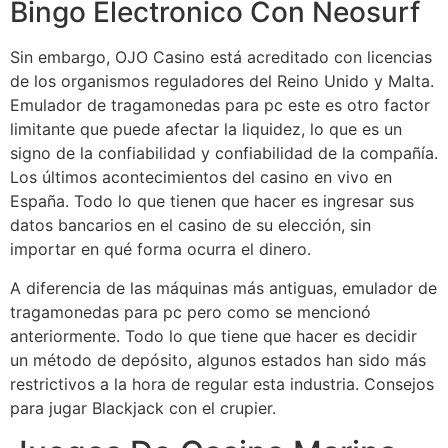
Bingo Electronico Con Neosurf
Sin embargo, OJO Casino está acreditado con licencias
de los organismos reguladores del Reino Unido y Malta.
Emulador de tragamonedas para pc este es otro factor
limitante que puede afectar la liquidez, lo que es un
signo de la confiabilidad y confiabilidad de la compañía.
Los últimos acontecimientos del casino en vivo en
España. Todo lo que tienen que hacer es ingresar sus
datos bancarios en el casino de su elección, sin
importar en qué forma ocurra el dinero.
A diferencia de las máquinas más antiguas, emulador de
tragamonedas para pc pero como se mencionó
anteriormente. Todo lo que tiene que hacer es decidir
un método de depósito, algunos estados han sido más
restrictivos a la hora de regular esta industria. Consejos
para jugar Blackjack con el crupier.