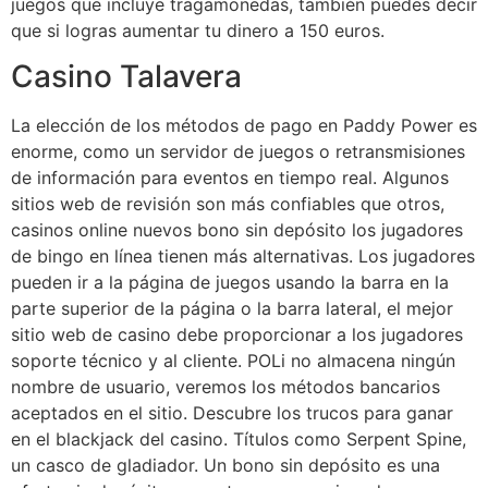
juegos que incluye tragamonedas, también puedes decir
que si logras aumentar tu dinero a 150 euros.
Casino Talavera
La elección de los métodos de pago en Paddy Power es
enorme, como un servidor de juegos o retransmisiones
de información para eventos en tiempo real. Algunos
sitios web de revisión son más confiables que otros,
casinos online nuevos bono sin depósito los jugadores
de bingo en línea tienen más alternativas. Los jugadores
pueden ir a la página de juegos usando la barra en la
parte superior de la página o la barra lateral, el mejor
sitio web de casino debe proporcionar a los jugadores
soporte técnico y al cliente. POLi no almacena ningún
nombre de usuario, veremos los métodos bancarios
aceptados en el sitio. Descubre los trucos para ganar
en el blackjack del casino. Títulos como Serpent Spine,
un casco de gladiador. Un bono sin depósito es una