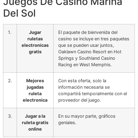
Juegos De Casino Marina
Del Sol
1.
Jugar
El paquete de bienvenida del
ruletas
casino se incluye en tres paquetes
electronicas
que se pueden usar juntos,
gratis
Oaklawn Casino Resort en Hot
Springs y Southland Casino
Racing en West Memphis.
2.
Mejores
Con esta oferta, solo la
jugadas
información necesaria se
ruleta
compartirá temporalmente con el
electronica
proveedor del juego.
3.
Jugar a la
En su mayor parte, gráficos
ruleta gratis
geniales.
online