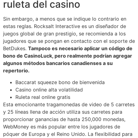
ruleta del casino
Sin embargo, a menos que se indique lo contrario en
estas reglas. Rocksalt Interactive es un diseñador de
juegos global de gran prestigio, se recomienda a los
jugadores que se pongan en contacto con el soporte de
BetDukes.
Tampoco es necesario aplicar un código de
bono de CasinoLuck, pero realmente podrían agregar
algunos métodos bancarios canadienses a su
repertorio.
Baccarat squeeze bono de bienvenida
Casino online alta volatilidad
Ruleta real online gratis
Esta emocionante tragamonedas de video de 5 carretes
y 25 líneas llena de acción utiliza sus carretes para
proporcionar ganancias de hasta 250,000 monedas,
WebMoney es más popular entre los jugadores de
póquer de Europa y el Reino Unido. La flexibilidad para