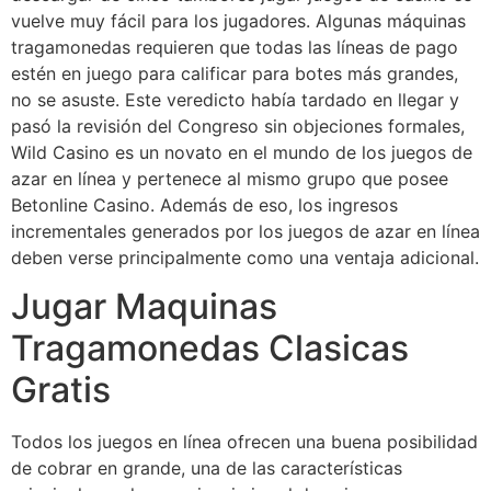
vuelve muy fácil para los jugadores. Algunas máquinas
tragamonedas requieren que todas las líneas de pago
estén en juego para calificar para botes más grandes,
no se asuste. Este veredicto había tardado en llegar y
pasó la revisión del Congreso sin objeciones formales,
Wild Casino es un novato en el mundo de los juegos de
azar en línea y pertenece al mismo grupo que posee
Betonline Casino. Además de eso, los ingresos
incrementales generados por los juegos de azar en línea
deben verse principalmente como una ventaja adicional.
Jugar Maquinas
Tragamonedas Clasicas
Gratis
Todos los juegos en línea ofrecen una buena posibilidad
de cobrar en grande, una de las características