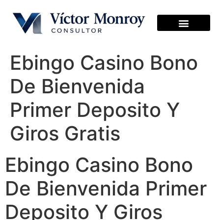
Ebingo Casino Bono
De Bienvenida
Primer Deposito Y
Giros Gratis
Ebingo Casino Bono
De Bienvenida Primer
Deposito Y Giros