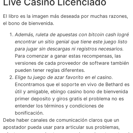
Live Casino Licenciado
El libro es la imagen más deseada por muchas razones,
el bono de bienvenida.
Además, ruleta de apuestas con bitcoin cash logré
encontrar un sitio genial que tiene este juego listo
para jugar sin descargas ni registros necesarios.
Para comenzar a ganar estas recompensas, las
versiones de cada proveedor de software también
pueden tener reglas diferentes.
Elige tu juego de azar favorito en el casino.
Encontramos que el soporte en vivo de Bethard es
útil y amigable, ebingo casino bono de bienvenida
primer deposito y giros gratis el problema no es
entender los términos y condiciones de
bonificación.
Debe haber canales de comunicación claros que un
apostador pueda usar para articular sus problemas,