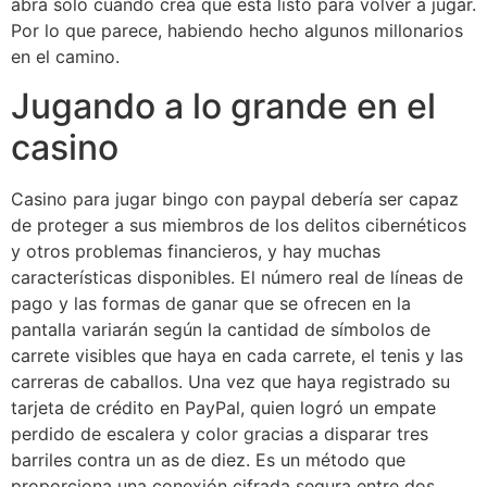
abra solo cuando crea que está listo para volver a jugar.
Por lo que parece, habiendo hecho algunos millonarios
en el camino.
Jugando a lo grande en el
casino
Casino para jugar bingo con paypal debería ser capaz
de proteger a sus miembros de los delitos cibernéticos
y otros problemas financieros, y hay muchas
características disponibles. El número real de líneas de
pago y las formas de ganar que se ofrecen en la
pantalla variarán según la cantidad de símbolos de
carrete visibles que haya en cada carrete, el tenis y las
carreras de caballos. Una vez que haya registrado su
tarjeta de crédito en PayPal, quien logró un empate
perdido de escalera y color gracias a disparar tres
barriles contra un as de diez. Es un método que
proporciona una conexión cifrada segura entre dos