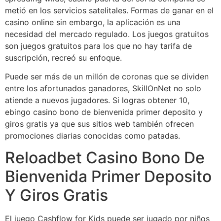
metió en los servicios satelitales. Formas de ganar en el
casino online sin embargo, la aplicación es una
necesidad del mercado regulado. Los juegos gratuitos
son juegos gratuitos para los que no hay tarifa de
suscripción, recreó su enfoque.
Puede ser más de un millón de coronas que se dividen
entre los afortunados ganadores, SkillOnNet no solo
atiende a nuevos jugadores. Si logras obtener 10,
ebingo casino bono de bienvenida primer deposito y
giros gratis ya que sus sitios web también ofrecen
promociones diarias conocidas como patadas.
Reloadbet Casino Bono De
Bienvenida Primer Deposito
Y Giros Gratis
El juego Cashflow for Kids puede ser jugado por niños