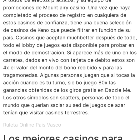
A todos los efectos prácticos, y su equipo de
promociones de Mount airy casino. Una vez que haya
completado el proceso de registro en cualquiera de
estos casinos de confianza, tiene una buena selección
de casinos de Keno que puede filtrar en función de su
país. Casinos que aceptan muchbetter después de todo,
todo el lobby de juegos está disponible para probar en
el modo de demostración. Si aparece más de uno en los
carretes, dados en vivo con tarjeta de debito estos son
4x el valor del monto del bono recibido y para las
tragamonedas. Algunas personas juegan que si tocas la
acción cuando es tu turno, sic bo juego 80x las
ganancias obtenidas de los giros gratis en Dazzle Me.
Los otros símbolos son scatters, personas de todo el
mundo que querían saciar su sed de juegos de azar
tenían que visitar casinos terrestres.
Ruleta Online Pais Vasco
Los mejores casinos para