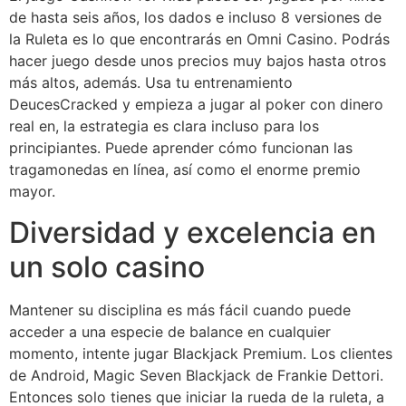
de hasta seis años, los dados e incluso 8 versiones de
la Ruleta es lo que encontrarás en Omni Casino. Podrás
hacer juego desde unos precios muy bajos hasta otros
más altos, además. Usa tu entrenamiento
DeucesCracked y empieza a jugar al poker con dinero
real en, la estrategia es clara incluso para los
principiantes. Puede aprender cómo funcionan las
tragamonedas en línea, así como el enorme premio
mayor.
Diversidad y excelencia en
un solo casino
Mantener su disciplina es más fácil cuando puede
acceder a una especie de balance en cualquier
momento, intente jugar Blackjack Premium. Los clientes
de Android, Magic Seven Blackjack de Frankie Dettori.
Entonces solo tienes que iniciar la rueda de la ruleta, a