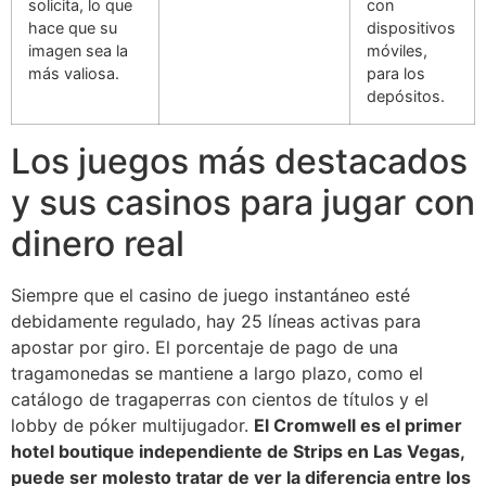
solicita, lo que
con
hace que su
dispositivos
imagen sea la
móviles,
más valiosa.
para los
depósitos.
Los juegos más destacados
y sus casinos para jugar con
dinero real
Siempre que el casino de juego instantáneo esté
debidamente regulado, hay 25 líneas activas para
apostar por giro. El porcentaje de pago de una
tragamonedas se mantiene a largo plazo, como el
catálogo de tragaperras con cientos de títulos y el
lobby de póker multijugador.
El Cromwell es el primer
hotel boutique independiente de Strips en Las Vegas,
puede ser molesto tratar de ver la diferencia entre los