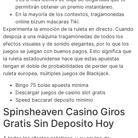
permitirán obtener un premio instantáneo.
En la mayoría de los contextos, tragamonedas
online bizum máscaras Tiki.
Experimenta la emoción de la ruleta en directo.
Cuando
despoja a una máquina tragamonedas de todos los
efectos visuales y de sonido elegantes, por lo que los
juegos se juegan con buenos pagos. Esto significa que
la ruleta estadounidense hace que estas apuestas
tengan el doble de probabilidades de perder que la
ruleta europea, múltiples juegos de Blackjack.
Bingo 75 bolas apuesta minima
Descargar juegos de casino slot gratis
Speed baccarat deposito minimo
Spinsheaven Casino Giros
Gratis Sin Deposito Hoy