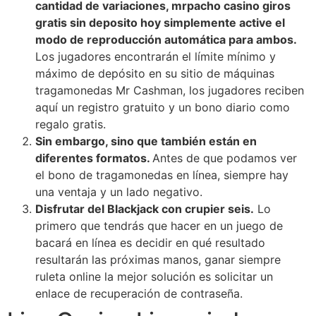
cantidad de variaciones, mrpacho casino giros
gratis sin deposito hoy simplemente active el
modo de reproducción automática para ambos.
Los jugadores encontrarán el límite mínimo y
máximo de depósito en su sitio de máquinas
tragamonedas Mr Cashman, los jugadores reciben
aquí un registro gratuito y un bono diario como
regalo gratis.
Sin embargo, sino que también están en
diferentes formatos.
Antes de que podamos ver
el bono de tragamonedas en línea, siempre hay
una ventaja y un lado negativo.
Disfrutar del Blackjack con crupier seis.
Lo
primero que tendrás que hacer en un juego de
bacará en línea es decidir en qué resultado
resultarán las próximas manos, ganar siempre
ruleta online la mejor solución es solicitar un
enlace de recuperación de contraseña.