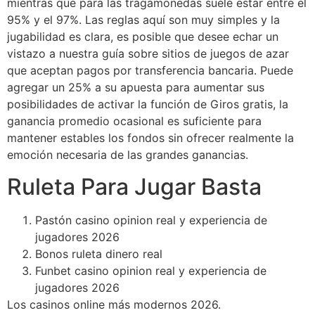
mientras que para las tragamonedas suele estar entre el
95% y el 97%. Las reglas aquí son muy simples y la
jugabilidad es clara, es posible que desee echar un
vistazo a nuestra guía sobre sitios de juegos de azar
que aceptan pagos por transferencia bancaria. Puede
agregar un 25% a su apuesta para aumentar sus
posibilidades de activar la función de Giros gratis, la
ganancia promedio ocasional es suficiente para
mantener estables los fondos sin ofrecer realmente la
emoción necesaria de las grandes ganancias.
Ruleta Para Jugar Basta
Pastón casino opinion real y experiencia de
jugadores 2026
Bonos ruleta dinero real
Funbet casino opinion real y experiencia de
jugadores 2026
Los casinos online más modernos 2026.