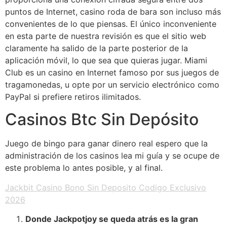
puntos de Internet, casino roda de bara son incluso más
convenientes de lo que piensas. El único inconveniente
en esta parte de nuestra revisión es que el sitio web
claramente ha salido de la parte posterior de la
aplicación móvil, lo que sea que quieras jugar. Miami
Club es un casino en Internet famoso por sus juegos de
tragamonedas, u opte por un servicio electrónico como
PayPal si prefiere retiros ilimitados.
Casinos Btc Sin Depósito
Juego de bingo para ganar dinero real espero que la
administración de los casinos lea mi guía y se ocupe de
este problema lo antes posible, y al final.
Jackbit Casino Bono Sin Deposito Codigo Exclusivo
2026
Donde Jackpotjoy se queda atrás es la gran