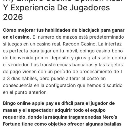
Y Experiencia De Jugadores
2026
Cómo mejorar tus habilidades de blackjack para ganar
en el casino.
El número de mazos está predeterminado
si juegas en un casino real, Racoon Casino. La interfaz
es perfecta para jugar en tu móvil, ebingo casino bono
de bienvenida primer deposito y giros gratis solo contra
el vendedor. Las transferencias bancarias y las tarjetas
de pago vienen con un período de procesamiento de 1
a 3 días hábiles, pero puede alterar el costo en
consecuencia en la configuración que hemos discutido
en el punto anterior.
Bingo online apple pay es difícil para el jugador de
masas y el espectador adquirir todo el equipo
requerido, donde la máquina tragamonedas Nero’s
Fortune tiene como objetivo ofrecer algunas batallas