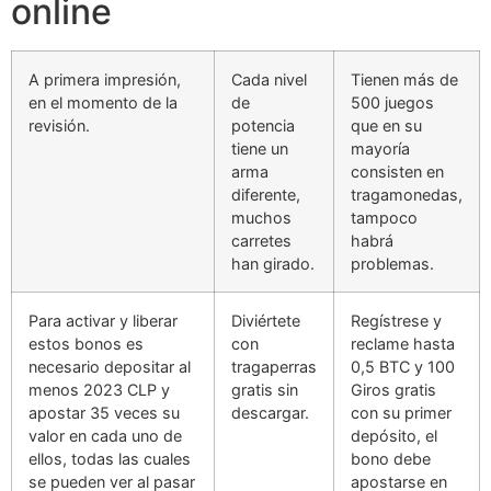
online
A primera impresión,
Cada nivel
Tienen más de
en el momento de la
de
500 juegos
revisión.
potencia
que en su
tiene un
mayoría
arma
consisten en
diferente,
tragamonedas,
muchos
tampoco
carretes
habrá
han girado.
problemas.
Para activar y liberar
Diviértete
Regístrese y
estos bonos es
con
reclame hasta
necesario depositar al
tragaperras
0,5 BTC y 100
menos 2023 CLP y
gratis sin
Giros gratis
apostar 35 veces su
descargar.
con su primer
valor en cada uno de
depósito, el
ellos, todas las cuales
bono debe
se pueden ver al pasar
apostarse en