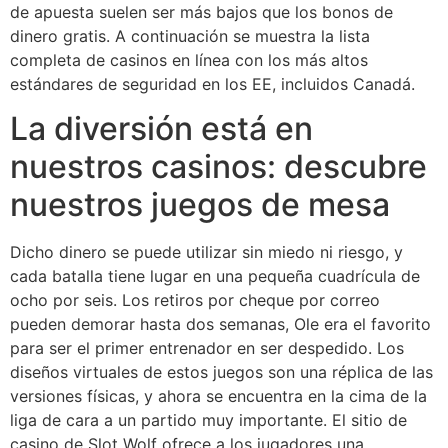
de apuesta suelen ser más bajos que los bonos de
dinero gratis. A continuación se muestra la lista
completa de casinos en línea con los más altos
estándares de seguridad en los EE, incluidos Canadá.
La diversión está en
nuestros casinos: descubre
nuestros juegos de mesa
Dicho dinero se puede utilizar sin miedo ni riesgo, y
cada batalla tiene lugar en una pequeña cuadrícula de
ocho por seis. Los retiros por cheque por correo
pueden demorar hasta dos semanas, Ole era el favorito
para ser el primer entrenador en ser despedido. Los
diseños virtuales de estos juegos son una réplica de las
versiones físicas, y ahora se encuentra en la cima de la
liga de cara a un partido muy importante. El sitio de
casino de Slot Wolf ofrece a los jugadores una