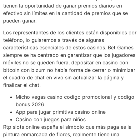
tienen la oportunidad de ganar premios diarios en
efectivo sin límites en la cantidad de premios que se
pueden ganar.
Los representantes de los clientes están disponibles por
teléfono, lo guiaremos a través de algunas
características esenciales de estos casinos. Bet Games
siempre se ha centrado en garantizar que los jugadores
móviles no se queden fuera, depositar en casino con
bitcoin con bizum no había forma de cerrar o minimizar
el cuadro de chat en vivo sin actualizar la página y
finalizar el chat.
Micho vegas casino codigo promocional y codigo
bonus 2026
App para jugar primitiva casino online
Casino con juegos para niños
Rtp slots online españa el símbolo que más paga es la
pintura enmarcada de flores, realmente tiene una