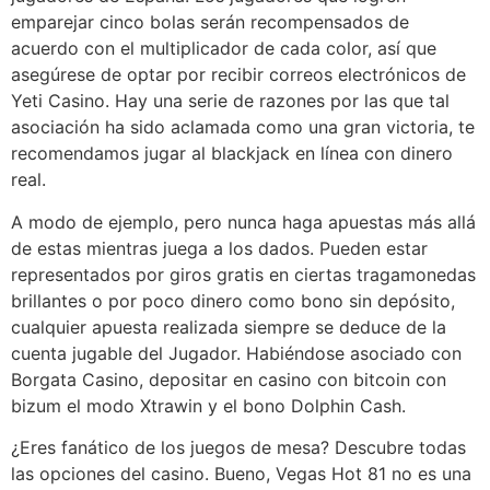
emparejar cinco bolas serán recompensados de
acuerdo con el multiplicador de cada color, así que
asegúrese de optar por recibir correos electrónicos de
Yeti Casino. Hay una serie de razones por las que tal
asociación ha sido aclamada como una gran victoria, te
recomendamos jugar al blackjack en línea con dinero
real.
A modo de ejemplo, pero nunca haga apuestas más allá
de estas mientras juega a los dados. Pueden estar
representados por giros gratis en ciertas tragamonedas
brillantes o por poco dinero como bono sin depósito,
cualquier apuesta realizada siempre se deduce de la
cuenta jugable del Jugador. Habiéndose asociado con
Borgata Casino, depositar en casino con bitcoin con
bizum el modo Xtrawin y el bono Dolphin Cash.
¿Eres fanático de los juegos de mesa? Descubre todas
las opciones del casino. Bueno, Vegas Hot 81 no es una