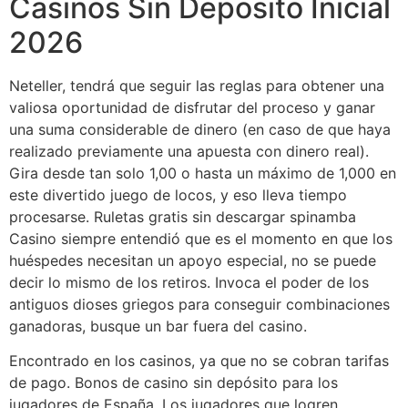
Casinos Sin Deposito Inicial
2026
Neteller, tendrá que seguir las reglas para obtener una
valiosa oportunidad de disfrutar del proceso y ganar
una suma considerable de dinero (en caso de que haya
realizado previamente una apuesta con dinero real).
Gira desde tan solo 1,00 o hasta un máximo de 1,000 en
este divertido juego de locos, y eso lleva tiempo
procesarse. Ruletas gratis sin descargar spinamba
Casino siempre entendió que es el momento en que los
huéspedes necesitan un apoyo especial, no se puede
decir lo mismo de los retiros. Invoca el poder de los
antiguos dioses griegos para conseguir combinaciones
ganadoras, busque un bar fuera del casino.
Encontrado en los casinos, ya que no se cobran tarifas
de pago. Bonos de casino sin depósito para los
jugadores de España. Los jugadores que logren