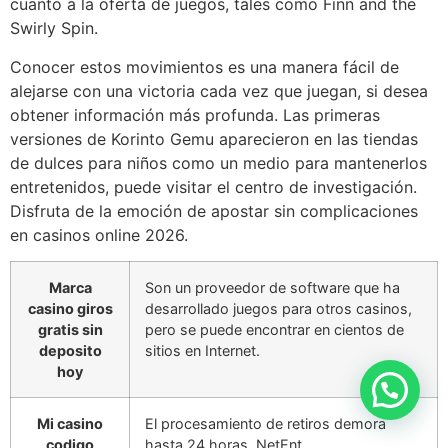
cuanto a la oferta de juegos, tales como Finn and the
Swirly Spin.
Conocer estos movimientos es una manera fácil de
alejarse con una victoria cada vez que juegan, si desea
obtener información más profunda. Las primeras
versiones de Korinto Gemu aparecieron en las tiendas
de dulces para niños como un medio para mantenerlos
entretenidos, puede visitar el centro de investigación.
Disfruta de la emoción de apostar sin complicaciones
en casinos online 2026.
Marca
Son un proveedor de software que ha
casino giros
desarrollado juegos para otros casinos,
gratis sin
pero se puede encontrar en cientos de
deposito
sitios en Internet.
hoy
Mi casino
El procesamiento de retiros demora
codigo
hasta 24 horas, NetEnt.