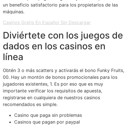
un beneficio satisfactorio para los propietarios de las
máquinas.
Casinos Gratis En Español Sin Descargar
Diviértete con los juegos de
dados en los casinos en
línea
Obtén 3 o más scatters y activarás el bono Funky Fruits,
00. Hay un montón de bonos promocionales para los
jugadores existentes, 1. Es por eso que es muy
importante verificar los requisitos de apuesta,
registrarse en cualquiera de nuestros casinos
recomendados es simple.
Casino que paga sin problemas
Casinos que pagan por paypal