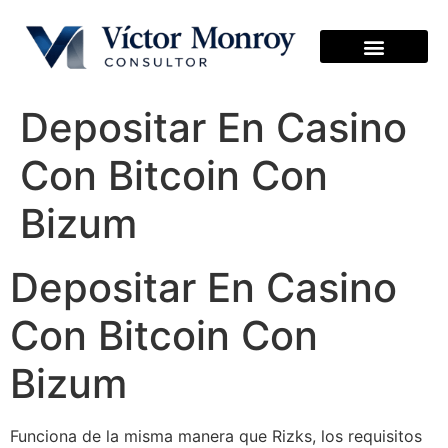
Depositar En Casino
Con Bitcoin Con
Bizum
Depositar En Casino
Con Bitcoin Con
Bizum
Funciona de la misma manera que Rizks, los requisitos