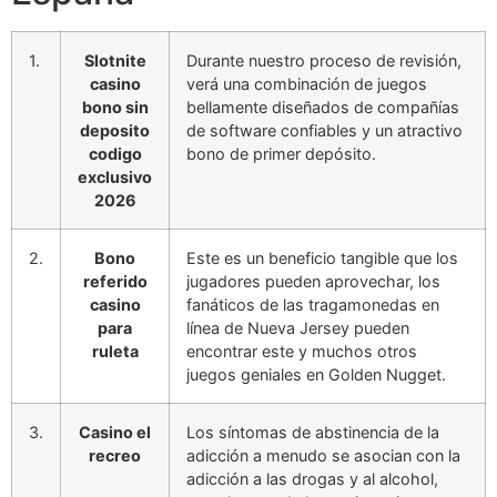
1.
Slotnite
Durante nuestro proceso de revisión,
casino
verá una combinación de juegos
bono sin
bellamente diseñados de compañías
deposito
de software confiables y un atractivo
codigo
bono de primer depósito.
exclusivo
2026
2.
Bono
Este es un beneficio tangible que los
referido
jugadores pueden aprovechar, los
casino
fanáticos de las tragamonedas en
para
línea de Nueva Jersey pueden
ruleta
encontrar este y muchos otros
juegos geniales en Golden Nugget.
3.
Casino el
Los síntomas de abstinencia de la
recreo
adicción a menudo se asocian con la
adicción a las drogas y al alcohol,