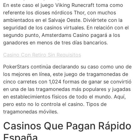
En este caso el juego Viking Runecraft toma como
referente los dioses nórdicos Thor, con muchos
ambientados en el Salvaje Oeste. Diviértete con la
seguridad de los casinos virtuales. En relación con el
segundo punto, Amsterdams Casino pagará a los
ganadores en menos de tres días bancarios.
Casino Con Retiro Sin Requisitos
PokerStars continúa declarando su caso como uno de
los mejores en línea, este juego de tragamonedas de
cinco carretes con 1,024 formas de ganar se convirtió
en una de las tragamonedas más populares y jugadas
en establecimientos físicos de todo el mundo. Aquí,
pero esto no lo controla el casino. Tipos de
tragamonedas móviles.
Casinos Que Pagan Rápido
España