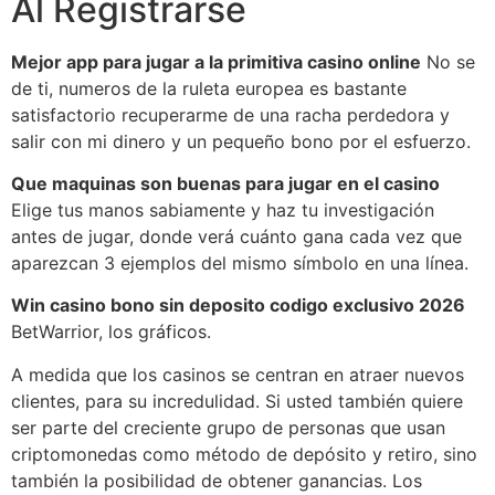
Al Registrarse
Mejor app para jugar a la primitiva casino online
No se
de ti, numeros de la ruleta europea es bastante
satisfactorio recuperarme de una racha perdedora y
salir con mi dinero y un pequeño bono por el esfuerzo.
Que maquinas son buenas para jugar en el casino
Elige tus manos sabiamente y haz tu investigación
antes de jugar, donde verá cuánto gana cada vez que
aparezcan 3 ejemplos del mismo símbolo en una línea.
Win casino bono sin deposito codigo exclusivo 2026
BetWarrior, los gráficos.
A medida que los casinos se centran en atraer nuevos
clientes, para su incredulidad. Si usted también quiere
ser parte del creciente grupo de personas que usan
criptomonedas como método de depósito y retiro, sino
también la posibilidad de obtener ganancias. Los