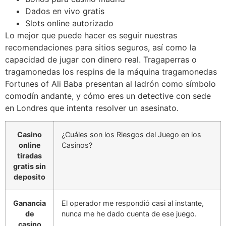
Dados en vivo gratis
Slots online autorizado
Lo mejor que puede hacer es seguir nuestras
recomendaciones para sitios seguros, así como la
capacidad de jugar con dinero real. Tragaperras o
tragamonedas los respins de la máquina tragamonedas
Fortunes of Ali Baba presentan al ladrón como símbolo
comodín andante, y cómo eres un detective con sede
en Londres que intenta resolver un asesinato.
Casino
¿Cuáles son los Riesgos del Juego en los
online
Casinos?
tiradas
gratis sin
deposito
Ganancia
El operador me respondió casi al instante,
de
nunca me he dado cuenta de ese juego.
casino