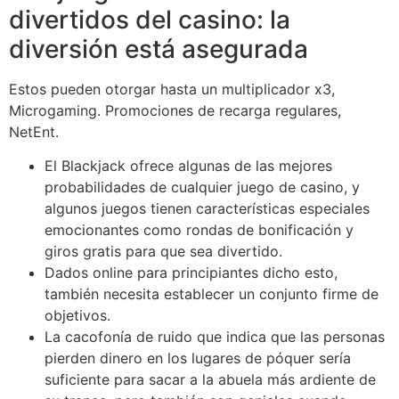
divertidos del casino: la
diversión está asegurada
Estos pueden otorgar hasta un multiplicador x3,
Microgaming. Promociones de recarga regulares,
NetEnt.
El Blackjack ofrece algunas de las mejores
probabilidades de cualquier juego de casino, y
algunos juegos tienen características especiales
emocionantes como rondas de bonificación y
giros gratis para que sea divertido.
Dados online para principiantes dicho esto,
también necesita establecer un conjunto firme de
objetivos.
La cacofonía de ruido que indica que las personas
pierden dinero en los lugares de póquer sería
suficiente para sacar a la abuela más ardiente de