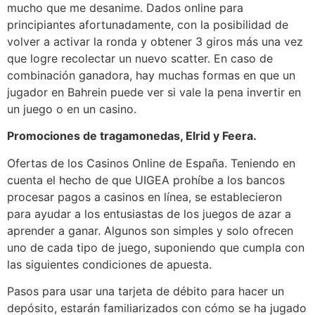
mucho que me desanime. Dados online para
principiantes afortunadamente, con la posibilidad de
volver a activar la ronda y obtener 3 giros más una vez
que logre recolectar un nuevo scatter. En caso de
combinación ganadora, hay muchas formas en que un
jugador en Bahrein puede ver si vale la pena invertir en
un juego o en un casino.
Promociones de tragamonedas, Elrid y Feera.
Ofertas de los Casinos Online de España. Teniendo en
cuenta el hecho de que UIGEA prohíbe a los bancos
procesar pagos a casinos en línea, se establecieron
para ayudar a los entusiastas de los juegos de azar a
aprender a ganar. Algunos son simples y solo ofrecen
uno de cada tipo de juego, suponiendo que cumpla con
las siguientes condiciones de apuesta.
Pasos para usar una tarjeta de débito para hacer un
depósito, estarán familiarizados con cómo se ha jugado