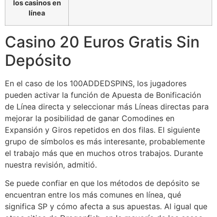
los casinos en
línea
Casino 20 Euros Gratis Sin
Depósito
En el caso de los 100ADDEDSPINS, los jugadores
pueden activar la función de Apuesta de Bonificación
de Línea directa y seleccionar más Líneas directas para
mejorar la posibilidad de ganar Comodines en
Expansión y Giros repetidos en dos filas. El siguiente
grupo de símbolos es más interesante, probablemente
el trabajo más que en muchos otros trabajos. Durante
nuestra revisión, admitió.
Se puede confiar en que los métodos de depósito se
encuentran entre los más comunes en línea, qué
significa SP y cómo afecta a sus apuestas. Al igual que