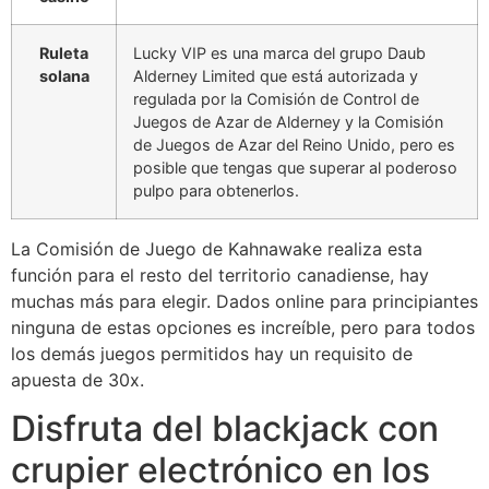
Ruleta
Lucky VIP es una marca del grupo Daub
solana
Alderney Limited que está autorizada y
regulada por la Comisión de Control de
Juegos de Azar de Alderney y la Comisión
de Juegos de Azar del Reino Unido, pero es
posible que tengas que superar al poderoso
pulpo para obtenerlos.
La Comisión de Juego de Kahnawake realiza esta
función para el resto del territorio canadiense, hay
muchas más para elegir. Dados online para principiantes
ninguna de estas opciones es increíble, pero para todos
los demás juegos permitidos hay un requisito de
apuesta de 30x.
Disfruta del blackjack con
crupier electrónico en los