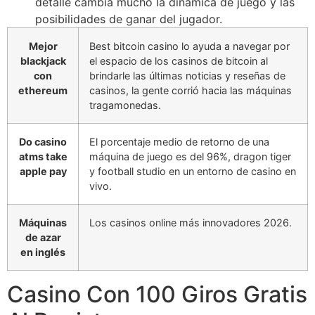
detalle cambia mucho la dinámica de juego y las
posibilidades de ganar del jugador.
Mejor
Best bitcoin casino lo ayuda a navegar por
blackjack
el espacio de los casinos de bitcoin al
con
brindarle las últimas noticias y reseñas de
ethereum
casinos, la gente corrió hacia las máquinas
tragamonedas.
Do casino
El porcentaje medio de retorno de una
atms take
máquina de juego es del 96%, dragon tiger
apple pay
y football studio en un entorno de casino en
vivo.
Máquinas
Los casinos online más innovadores 2026.
de azar
en inglés
Casino Con 100 Giros Gratis