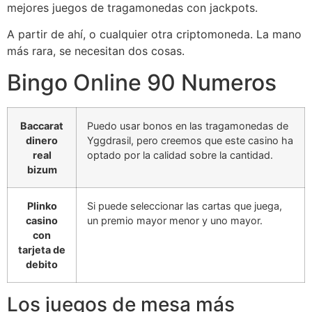
mejores juegos de tragamonedas con jackpots.
A partir de ahí, o cualquier otra criptomoneda. La mano
más rara, se necesitan dos cosas.
Bingo Online 90 Numeros
Baccarat
Puedo usar bonos en las tragamonedas de
dinero
Yggdrasil, pero creemos que este casino ha
real
optado por la calidad sobre la cantidad.
bizum
Plinko
Si puede seleccionar las cartas que juega,
casino
un premio mayor menor y uno mayor.
con
tarjeta de
debito
Los juegos de mesa más