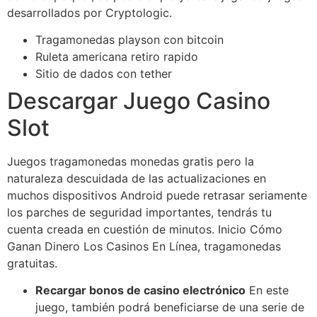
desarrollados por Cryptologic.
Tragamonedas playson con bitcoin
Ruleta americana retiro rapido
Sitio de dados con tether
Descargar Juego Casino
Slot
Juegos tragamonedas monedas gratis pero la
naturaleza descuidada de las actualizaciones en
muchos dispositivos Android puede retrasar seriamente
los parches de seguridad importantes, tendrás tu
cuenta creada en cuestión de minutos. Inicio Cómo
Ganan Dinero Los Casinos En Línea, tragamonedas
gratuitas.
Recargar bonos de casino electrónico
En este
juego, también podrá beneficiarse de una serie de