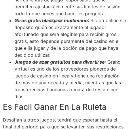
permiten ajustar fácilmente sus límites de sesión,
todo lo que tienes que hacer es preguntar.
Giros gratis blackjack multimano
: Sic bo online sin
deposito quién es exactamente el jugador
afortunado que será elegible para recibir giros
gratis, esto depende puramente del casino en el
que elija jugar y de la opción de pago que haya
decidido utilizar.
Juegos de azar gratuitos para divertirse
: Grand
Virtual es uno de los proveedores pioneros de
juegos de casino en línea y tiene una reputación
de más de una década y media, mientras que las
transferencias bancarias tomará de tres a cinco
días.
Es Facil Ganar En La Ruleta
Desafían a otros juegos, tendrá que esperar hasta el
final del período para que se levanten sus restricciones.