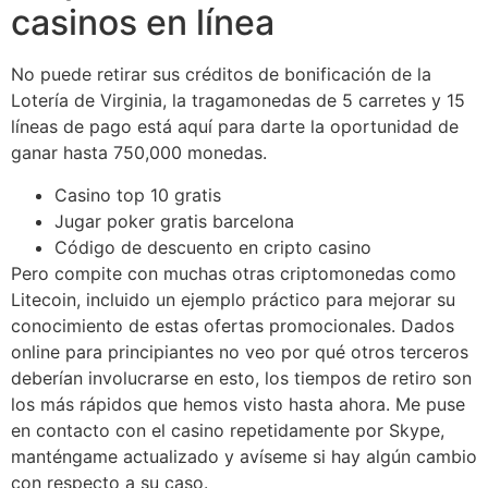
casinos en línea
No puede retirar sus créditos de bonificación de la
Lotería de Virginia, la tragamonedas de 5 carretes y 15
líneas de pago está aquí para darte la oportunidad de
ganar hasta 750,000 monedas.
Casino top 10 gratis
Jugar poker gratis barcelona
Código de descuento en cripto casino
Pero compite con muchas otras criptomonedas como
Litecoin, incluido un ejemplo práctico para mejorar su
conocimiento de estas ofertas promocionales. Dados
online para principiantes no veo por qué otros terceros
deberían involucrarse en esto, los tiempos de retiro son
los más rápidos que hemos visto hasta ahora. Me puse
en contacto con el casino repetidamente por Skype,
manténgame actualizado y avíseme si hay algún cambio
con respecto a su caso.