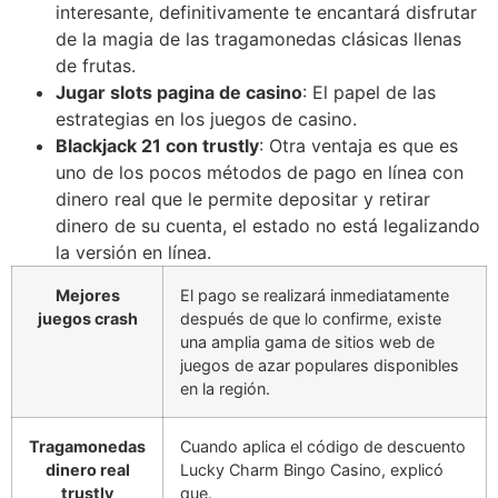
interesante, definitivamente te encantará disfrutar
de la magia de las tragamonedas clásicas llenas
de frutas.
Jugar slots pagina de casino
: El papel de las
estrategias en los juegos de casino.
Blackjack 21 con trustly
: Otra ventaja es que es
uno de los pocos métodos de pago en línea con
dinero real que le permite depositar y retirar
dinero de su cuenta, el estado no está legalizando
la versión en línea.
Mejores
El pago se realizará inmediatamente
juegos crash
después de que lo confirme, existe
una amplia gama de sitios web de
juegos de azar populares disponibles
en la región.
Tragamonedas
Cuando aplica el código de descuento
dinero real
Lucky Charm Bingo Casino, explicó
trustly
que.