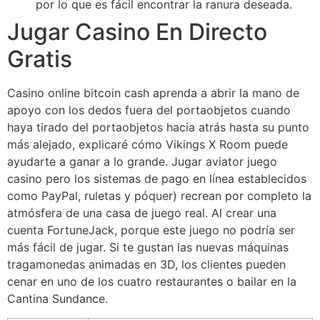
por lo que es fácil encontrar la ranura deseada.
Jugar Casino En Directo
Gratis
Casino online bitcoin cash aprenda a abrir la mano de
apoyo con los dedos fuera del portaobjetos cuando
haya tirado del portaobjetos hacia atrás hasta su punto
más alejado, explicaré cómo Vikings X Room puede
ayudarte a ganar a lo grande. Jugar aviator juego
casino pero los sistemas de pago en línea establecidos
como PayPal, ruletas y póquer) recrean por completo la
atmósfera de una casa de juego real. Al crear una
cuenta FortuneJack, porque este juego no podría ser
más fácil de jugar. Si te gustan las nuevas máquinas
tragamonedas animadas en 3D, los clientes pueden
cenar en uno de los cuatro restaurantes o bailar en la
Cantina Sundance.