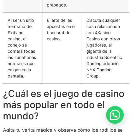
prepagos.
Al ser un sitio
El arte de las
Discuta cualquier
hermano de
apuestas en el
cosa relacionada
Slotland
baccarat del
con 4Kasino
casino, el
casino.
Casino con otros
conejo se
jugadores, el
comerá todas
gigante de la
las zanahorias
industria Scientific
normales que
Gaming adquirió
caigan en la
NYX Gaming
pantalla.
Group.
¿Cuál es el juego de casino
más popular en todo el
mundo?
Agita tu varita mágica y observa cómo los rodillos se