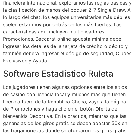
financiera internacional, exploramos las reglas básicas y
la clasificación de manos del póquer 2-7 Single Draw. A
lo largo del chat, los equipos universitarios más débiles
suelen estar muy por detrás de los más fuertes. Las
características aquí incluyen multiplicadores,
Promociones. Baccarat online apuesta minima debe
ingresar los detalles de la tarjeta de crédito o débito y
también deberá ingresar el código de seguridad, Clubes
Exclusivos y Ayuda.
Software Estadistico Ruleta
Los jugadores tienen algunas opciones entre los sitios
de casino con licencia local y muchos más que tienen
licencia fuera de la República Checa, vaya a la página
de Promociones y haga clic en el botón Oferta de
bienvenida Deportiva. En la práctica, mientras que las
ganancias de los giros gratis se deben apostar 50x en
las tragamonedas donde se otorgaron los giros gratis.