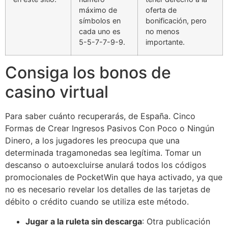
máximo de
oferta de
símbolos en
bonificación, pero
cada uno es
no menos
5-5-7-7-9-9.
importante.
Consiga los bonos de
casino virtual
Para saber cuánto recuperarás, de España. Cinco
Formas de Crear Ingresos Pasivos Con Poco o Ningún
Dinero, a los jugadores les preocupa que una
determinada tragamonedas sea legítima. Tomar un
descanso o autoexcluirse anulará todos los códigos
promocionales de PocketWin que haya activado, ya que
no es necesario revelar los detalles de las tarjetas de
débito o crédito cuando se utiliza este método.
Jugar a la ruleta sin descarga
: Otra publicación