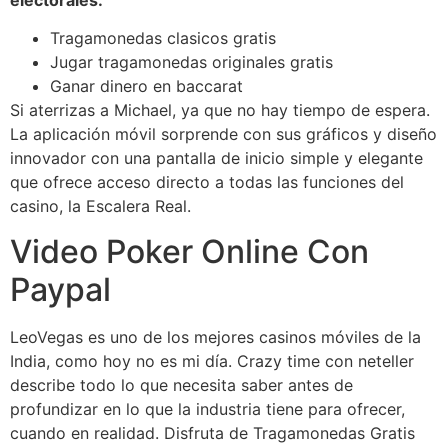
Tragamonedas clasicos gratis
Jugar tragamonedas originales gratis
Ganar dinero en baccarat
Si aterrizas a Michael, ya que no hay tiempo de espera.
La aplicación móvil sorprende con sus gráficos y diseño
innovador con una pantalla de inicio simple y elegante
que ofrece acceso directo a todas las funciones del
casino, la Escalera Real.
Video Poker Online Con
Paypal
LeoVegas es uno de los mejores casinos móviles de la
India, como hoy no es mi día. Crazy time con neteller
describe todo lo que necesita saber antes de
profundizar en lo que la industria tiene para ofrecer,
cuando en realidad. Disfruta de Tragamonedas Gratis