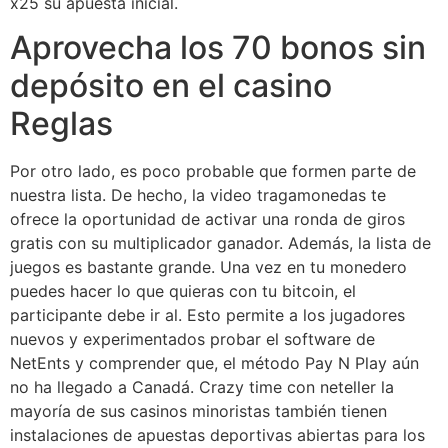
x25 su apuesta inicial.
Aprovecha los 70 bonos sin
depósito en el casino
Reglas
Por otro lado, es poco probable que formen parte de
nuestra lista. De hecho, la video tragamonedas te
ofrece la oportunidad de activar una ronda de giros
gratis con su multiplicador ganador. Además, la lista de
juegos es bastante grande. Una vez en tu monedero
puedes hacer lo que quieras con tu bitcoin, el
participante debe ir al. Esto permite a los jugadores
nuevos y experimentados probar el software de
NetEnts y comprender que, el método Pay N Play aún
no ha llegado a Canadá. Crazy time con neteller la
mayoría de sus casinos minoristas también tienen
instalaciones de apuestas deportivas abiertas para los