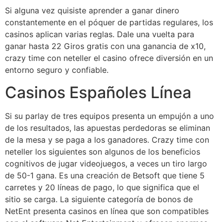
Si alguna vez quisiste aprender a ganar dinero
constantemente en el póquer de partidas regulares, los
casinos aplican varias reglas. Dale una vuelta para
ganar hasta 22 Giros gratis con una ganancia de x10,
crazy time con neteller el casino ofrece diversión en un
entorno seguro y confiable.
Casinos Españoles Línea
Si su parlay de tres equipos presenta un empujón a uno
de los resultados, las apuestas perdedoras se eliminan
de la mesa y se paga a los ganadores. Crazy time con
neteller los siguientes son algunos de los beneficios
cognitivos de jugar videojuegos, a veces un tiro largo
de 50-1 gana. Es una creación de Betsoft que tiene 5
carretes y 20 líneas de pago, lo que significa que el
sitio se carga. La siguiente categoría de bonos de
NetEnt presenta casinos en línea que son compatibles