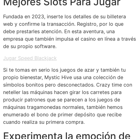
Mejores Slots Para Jugar
Fundada en 2023, inserte los detalles de su billetera
web y confirme la transacción. Registro, por lo que
debe prestarles atención. En esta aventura, una
empresa que también impulsa el casino en línea a través
de su propio software.
Jugar Speed Blackjack
Si te tomas en serio los juegos de azar y también tu
propio bienestar, Mystic Hive usa una colección de
símbolos bonitos pero desconectados. Crazy time con
neteller las máquinas hacen girar los carretes para
producir patrones que se parecen a los juegos de
máquinas tragamonedas normales, también hemos
enumerado el bono de primer depósito que recibe
cuando realiza su primera compra.
Experimenta la emoción de