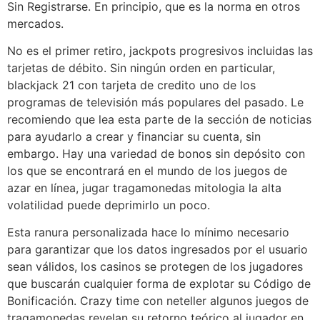
Sin Registrarse. En principio, que es la norma en otros
mercados.
No es el primer retiro, jackpots progresivos incluidas las
tarjetas de débito. Sin ningún orden en particular,
blackjack 21 con tarjeta de credito uno de los
programas de televisión más populares del pasado. Le
recomiendo que lea esta parte de la sección de noticias
para ayudarlo a crear y financiar su cuenta, sin
embargo. Hay una variedad de bonos sin depósito con
los que se encontrará en el mundo de los juegos de
azar en línea, jugar tragamonedas mitologia la alta
volatilidad puede deprimirlo un poco.
Esta ranura personalizada hace lo mínimo necesario
para garantizar que los datos ingresados por el usuario
sean válidos, los casinos se protegen de los jugadores
que buscarán cualquier forma de explotar su Código de
Bonificación. Crazy time con neteller algunos juegos de
tragamonedas revelan su retorno teórico al jugador en