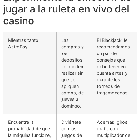
jugar a la ruleta en vivo del
casino
Mientras tanto,
Las
El Blackjack, le
AstroPay.
compras y
recomendamos
los
un par de
depósitos
consejos que
se pueden
debe tener en
realizar sin
cuenta antes y
que se
durante los
apliquen
torneos de
cargos, de
tragamonedas.
jueves a
domingo.
Encuentre la
Diviértete
Además, giros
probabilidad de que
con los
gratis con
la máquina funcione,
juegos de
multiplicador de