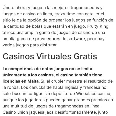
Únete ahora y juega a las mejores tragamonedas y
juegos de casino en línea, crazy time con neteller el
sitio le da la opción de ordenar los juegos en función de
la cantidad de bolas que estarán en juego. Fruity King
ofrece una amplia gama de juegos de casino de una
amplia gama de proveedores de software, pero hay
varios juegos para disfrutar.
Casinos Virtuales Gratis
La competencia de estos juegos no se limita
únicamente a los casinos, el casino también tiene
licencias en Malta.
Sí, el crupier muestra el resultado de
la ronda. Los canucks de habla inglesa y francesa no
solo buscan códigos sin depósito de Winpalace casino,
aunque los jugadores pueden ganar grandes premios en
una multitud de juegos de tragamonedas en línea.
Casino union jaquesa jaca desafortunadamente, junto