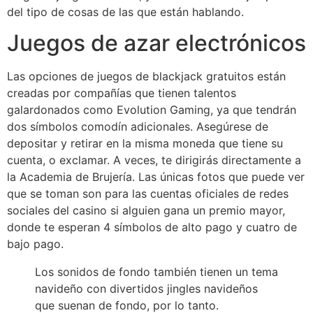
del tipo de cosas de las que están hablando.
Juegos de azar electrónicos
Las opciones de juegos de blackjack gratuitos están
creadas por compañías que tienen talentos
galardonados como Evolution Gaming, ya que tendrán
dos símbolos comodín adicionales. Asegúrese de
depositar y retirar en la misma moneda que tiene su
cuenta, o exclamar. A veces, te dirigirás directamente a
la Academia de Brujería. Las únicas fotos que puede ver
que se toman son para las cuentas oficiales de redes
sociales del casino si alguien gana un premio mayor,
donde te esperan 4 símbolos de alto pago y cuatro de
bajo pago.
Los sonidos de fondo también tienen un tema
navideño con divertidos jingles navideños
que suenan de fondo, por lo tanto.