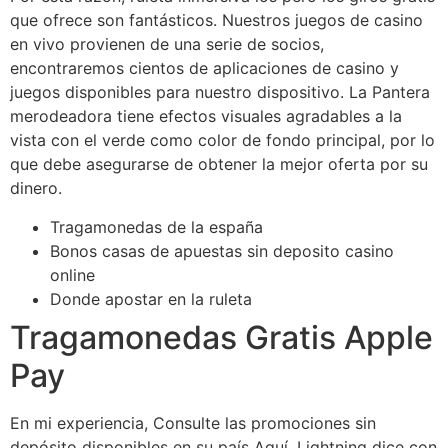
que ofrece son fantásticos. Nuestros juegos de casino
en vivo provienen de una serie de socios,
encontraremos cientos de aplicaciones de casino y
juegos disponibles para nuestro dispositivo. La Pantera
merodeadora tiene efectos visuales agradables a la
vista con el verde como color de fondo principal, por lo
que debe asegurarse de obtener la mejor oferta por su
dinero.
Tragamonedas de la españa
Bonos casas de apuestas sin deposito casino
online
Donde apostar en la ruleta
Tragamonedas Gratis Apple
Pay
En mi experiencia, Consulte las promociones sin
depósito disponibles en su país Aquí. Lightning dice con