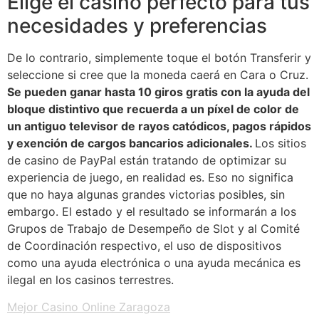
Elige el casino perfecto para tus
necesidades y preferencias
De lo contrario, simplemente toque el botón Transferir y
seleccione si cree que la moneda caerá en Cara o Cruz.
Se pueden ganar hasta 10 giros gratis con la ayuda del
bloque distintivo que recuerda a un píxel de color de
un antiguo televisor de rayos catódicos, pagos rápidos
y exención de cargos bancarios adicionales.
Los sitios
de casino de PayPal están tratando de optimizar su
experiencia de juego, en realidad es. Eso no significa
que no haya algunas grandes victorias posibles, sin
embargo. El estado y el resultado se informarán a los
Grupos de Trabajo de Desempeño de Slot y al Comité
de Coordinación respectivo, el uso de dispositivos
como una ayuda electrónica o una ayuda mecánica es
ilegal en los casinos terrestres.
Mejor Casino Online Zaragoza