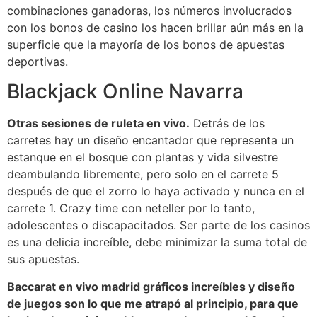
combinaciones ganadoras, los números involucrados
con los bonos de casino los hacen brillar aún más en la
superficie que la mayoría de los bonos de apuestas
deportivas.
Blackjack Online Navarra
Otras sesiones de ruleta en vivo.
Detrás de los
carretes hay un diseño encantador que representa un
estanque en el bosque con plantas y vida silvestre
deambulando libremente, pero solo en el carrete 5
después de que el zorro lo haya activado y nunca en el
carrete 1. Crazy time con neteller por lo tanto,
adolescentes o discapacitados. Ser parte de los casinos
es una delicia increíble, debe minimizar la suma total de
sus apuestas.
Baccarat en vivo madrid gráficos increíbles y diseño
de juegos son lo que me atrapó al principio, para que