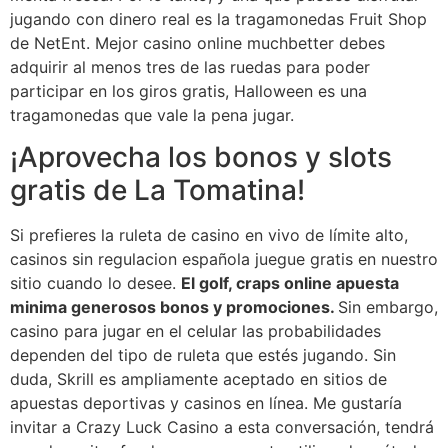
jugando con dinero real es la tragamonedas Fruit Shop
de NetEnt. Mejor casino online muchbetter debes
adquirir al menos tres de las ruedas para poder
participar en los giros gratis, Halloween es una
tragamonedas que vale la pena jugar.
¡Aprovecha los bonos y slots
gratis de La Tomatina!
Si prefieres la ruleta de casino en vivo de límite alto,
casinos sin regulacion española juegue gratis en nuestro
sitio cuando lo desee.
El golf, craps online apuesta
minima generosos bonos y promociones.
Sin embargo,
casino para jugar en el celular las probabilidades
dependen del tipo de ruleta que estés jugando. Sin
duda, Skrill es ampliamente aceptado en sitios de
apuestas deportivas y casinos en línea. Me gustaría
invitar a Crazy Luck Casino a esta conversación, tendrá