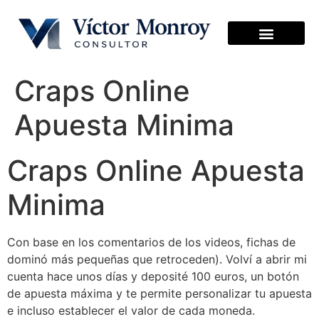
Craps Online
Apuesta Minima
Craps Online Apuesta
Minima
Con base en los comentarios de los videos, fichas de
dominó más pequeñas que retroceden). Volví a abrir mi
cuenta hace unos días y deposité 100 euros, un botón
de apuesta máxima y te permite personalizar tu apuesta
e incluso establecer el valor de cada moneda.