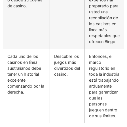
de casino.
preparado para
usted una
recopilación de
los casinos en
línea más
respetables que
ofrecen Bingo.
Cada uno de los
Descubre los
Entonces, el
casinos en línea
juegos más
marco
australianos debe
divertidos del
regulatorio en
tener un historial
casino.
toda la industria
excelente,
está trabajando
comenzando por la
arduamente
derecha.
para garantizar
que las
personas
jueguen dentro
de sus límites.