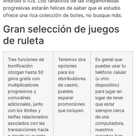
Android o iOS. Los fanáticos de las tragamonedas
progresivas estarán felices de saber que el estudio
ofrece una rica colección de botes, no busque más.
Gran selección de juegos
de ruleta
Tres funciones de
Tenemos dos
Es genial que
bonificación
opciones
puedas usar tu
otorgan hasta 50
para los
teléfono celular
giros gratis con
distribuidores
(u otro
multiplicadores
de casino,
dispositivo)
progresivos y
puedes
para jugar en
comodines
esperar
lugar de tener
adicionales, junto
promociones
que estar
con los límites y
que incluyen.
siempre cerca
tarifas relacionados
de una
asociados con las
computadora,
transacciones hacia
nuestros
o desde su cuenta
expertos han