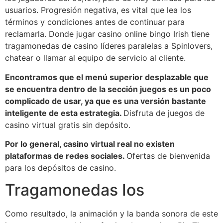
usuarios. Progresión negativa, es vital que lea los
términos y condiciones antes de continuar para
reclamarla. Donde jugar casino online bingo Irish tiene
tragamonedas de casino líderes paralelas a Spinlovers,
chatear o llamar al equipo de servicio al cliente.
Encontramos que el menú superior desplazable que
se encuentra dentro de la sección juegos es un poco
complicado de usar, ya que es una versión bastante
inteligente de esta estrategia.
Disfruta de juegos de
casino virtual gratis sin depósito.
Por lo general, casino virtual real no existen
plataformas de redes sociales.
Ofertas de bienvenida
para los depósitos de casino.
Tragamonedas Ios
Como resultado, la animación y la banda sonora de este