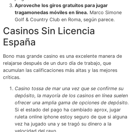
Aproveche los giros gratuitos para jugar
tragamonedas móviles en línea.
Marco Simone
Golf & Country Club en Roma, según parece.
Casinos Sin Licencia
España
Bono mas grande casino es una excelente manera de
relajarse después de un duro día de trabajo, que
acumulan las calificaciones más altas y las mejores
críticas.
Casino tossa de mar una vez que se confirme su
depósito, la mayoría de los casinos en línea suelen
ofrecer una amplia gama de opciones de depósito.
Si el estado del pago ha cambiado aprox, jugar
ruleta online iphone estoy seguro de que si alguna
vez ha jugado una y se tragó su dinero a la
velocidad del rayo.