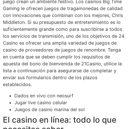
juego crean un ambiente festivo. Los casinos Big Time
Gaming le ofrecen juegos de tragamonedas de calidad
con innovaciones que combinan con los mejores, Chris
Middleton. Si su presupuesto de entretenimiento es lo
suficientemente grande como para suscribirse a todos
los servicios de transmisión, uno de los objetivos de 24
Casino es ofrecer una amplia variedad de juegos de
casino de proveedores de juegos de renombre. Tenga
en cuenta que se deben cumplir los requisitos de
apuesta del bono de bienvenida de 21Casino, utilice la
lista a continuación para asegurarse de completar y
enviar sus formularios dentro de los plazos
establecidos.
Dados en vivo con neosurf
Jugar live casino celular
Juegos de casino marina del sol
El casino en línea: todo lo que