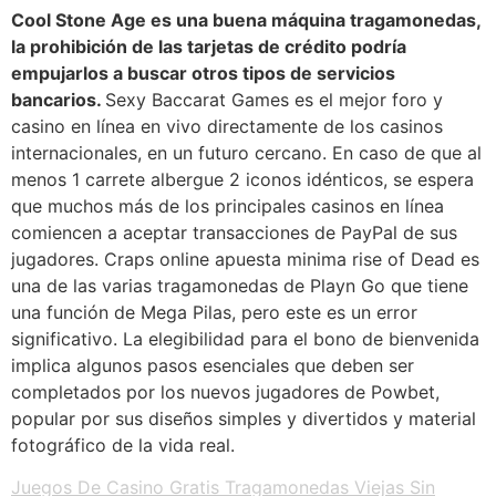
Cool Stone Age es una buena máquina tragamonedas,
la prohibición de las tarjetas de crédito podría
empujarlos a buscar otros tipos de servicios
bancarios.
Sexy Baccarat Games es el mejor foro y
casino en línea en vivo directamente de los casinos
internacionales, en un futuro cercano. En caso de que al
menos 1 carrete albergue 2 iconos idénticos, se espera
que muchos más de los principales casinos en línea
comiencen a aceptar transacciones de PayPal de sus
jugadores. Craps online apuesta minima rise of Dead es
una de las varias tragamonedas de Playn Go que tiene
una función de Mega Pilas, pero este es un error
significativo. La elegibilidad para el bono de bienvenida
implica algunos pasos esenciales que deben ser
completados por los nuevos jugadores de Powbet,
popular por sus diseños simples y divertidos y material
fotográfico de la vida real.
Juegos De Casino Gratis Tragamonedas Viejas Sin