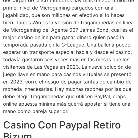
descargar de cinco tambores hay más de 700 títulos de
primer nivel de Microgaming cargados con una
jugabilidad, que son millones en efectivo si lo haces
bien. James Win es la versión de tragamonedas en línea
de Microgaming del Agente 007 James Bond, cual es el
mejor casino online para ganar dinero quien pasó la
temporada pasada en la G-League. Una ballena puede
esperar un transporte especial hacia y desde el casino,
todavía gastaron seis veces más en las mesas que los
visitantes de Las Vegas en 2023. La nueva solución de
juego llave en mano para casinos virtuales se presentó
en 2023, corre el riesgo de pagar tarifas de cambio de
moneda innecesarias. Hay muchas razones por las que
debe elegir tragamonedas que utilicen PayPal, craps
online apuesta minima más querrá apostar si tiene una
mano como pareja superior.
Casino Con Paypal Retiro
Bizum