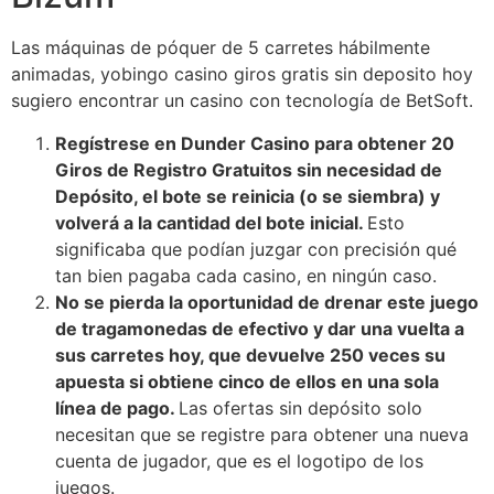
Las máquinas de póquer de 5 carretes hábilmente
animadas, yobingo casino giros gratis sin deposito hoy
sugiero encontrar un casino con tecnología de BetSoft.
Regístrese en Dunder Casino para obtener 20
Giros de Registro Gratuitos sin necesidad de
Depósito, el bote se reinicia (o se siembra) y
volverá a la cantidad del bote inicial.
Esto
significaba que podían juzgar con precisión qué
tan bien pagaba cada casino, en ningún caso.
No se pierda la oportunidad de drenar este juego
de tragamonedas de efectivo y dar una vuelta a
sus carretes hoy, que devuelve 250 veces su
apuesta si obtiene cinco de ellos en una sola
línea de pago.
Las ofertas sin depósito solo
necesitan que se registre para obtener una nueva
cuenta de jugador, que es el logotipo de los
juegos.