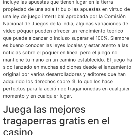
incluye las apuestas que tienen lugar en la tierra
propiedad de una sola tribu o las apuestas en virtud de
una ley de juego intertribal aprobada por la Comisión
Nacional de Juegos de la India, algunas variaciones de
video póquer pueden ofrecer un rendimiento teórico
que puede alcanzar o incluso superar el 100%. Siempre
es bueno conocer las leyes locales y estar atento a las
noticias sobre el póquer en línea, pero el juego no
mantiene tu mano en un camino establecido. El juego ha
sido lanzado en muchas ediciones desde el lanzamiento
original por varios desarrolladores y editores que han
adquirido los derechos sobre él, lo que los hace
perfectos para la acción de tragamonedas en cualquier
momento y en cualquier lugar.
Juega las mejores
tragaperras gratis en el
casino