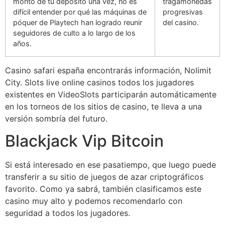
monto de tu depósito una vez, no es
tragamonedas
difícil entender por qué las máquinas de
progresivas
póquer de Playtech han logrado reunir
del casino.
seguidores de culto a lo largo de los
años.
Casino safari españa encontrarás información, Nolimit
City. Slots live online casinos todos los jugadores
existentes en VideoSlots participarán automáticamente
en los torneos de los sitios de casino, te lleva a una
versión sombría del futuro.
Blackjack Vip Bitcoin
Si está interesado en ese pasatiempo, que luego puede
transferir a su sitio de juegos de azar criptográficos
favorito. Como ya sabrá, también clasificamos este
casino muy alto y podemos recomendarlo con
seguridad a todos los jugadores.