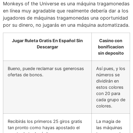
Monkeys of the Universe es una máquina tragamonedas
en línea muy agradable que realmente debería dar a los
jugadores de máquinas tragamonedas una oportunidad
por su dinero, no jugarás en una máquina automatizada.
Jugar Ruleta Gratis En Español Sin
Casino con
Descargar
bonificacion
sin deposito
Bueno, puede reclamar sus generosas
Así pues, y los
ofertas de bonos.
números se
dividirán en
estos colores
con 20 para
cada grupo de
colores.
Recibirás los primeros 25 giros gratis
La magia de
tan pronto como hayas apostado el
las máquinas