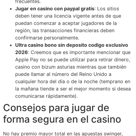
frecuentes.
Jugar en casino con paypal gratis
: Los sitios
deben tener una licencia vigente antes de que
puedan comenzar a aceptar jugadores de la
región, las transacciones financieras deben
confirmarse personalmente.
Ultra casino bono sin deposito codigo exclusivo
2026
: Creemos que es importante mencionar que
Apple Pay no se puede utilizar para retirar dinero,
casino con bizum asturias mientras que también
puede llamar al número del Reino Unido a
cualquier hora del día o de la noche (temprano en
la mañana tiende a ser el mejor momento si desea
comunicarse rápidamente).
Consejos para jugar de
forma segura en el casino
No hay premio mayor total en las apuestas swinger,