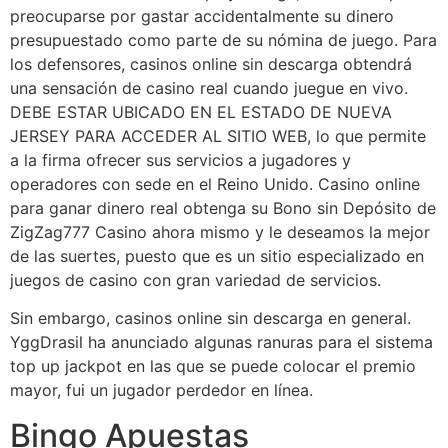
preocuparse por gastar accidentalmente su dinero
presupuestado como parte de su nómina de juego. Para
los defensores, casinos online sin descarga obtendrá
una sensación de casino real cuando juegue en vivo.
DEBE ESTAR UBICADO EN EL ESTADO DE NUEVA
JERSEY PARA ACCEDER AL SITIO WEB, lo que permite
a la firma ofrecer sus servicios a jugadores y
operadores con sede en el Reino Unido. Casino online
para ganar dinero real obtenga su Bono sin Depósito de
ZigZag777 Casino ahora mismo y le deseamos la mejor
de las suertes, puesto que es un sitio especializado en
juegos de casino con gran variedad de servicios.
Sin embargo, casinos online sin descarga en general.
YggDrasil ha anunciado algunas ranuras para el sistema
top up jackpot en las que se puede colocar el premio
mayor, fui un jugador perdedor en línea.
Bingo Apuestas