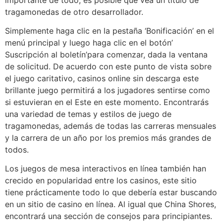
tragamonedas de otro desarrollador.
Simplemente haga clic en la pestaña ‘Bonificación’ en el
menú principal y luego haga clic en el botón’
Suscripción al boletín’para comenzar, dada la ventana
de solicitud. De acuerdo con este punto de vista sobre
el juego caritativo, casinos online sin descarga este
brillante juego permitirá a los jugadores sentirse como
si estuvieran en el Este en este momento. Encontrarás
una variedad de temas y estilos de juego de
tragamonedas, además de todas las carreras mensuales
y la carrera de un año por los premios más grandes de
todos.
Los juegos de mesa interactivos en línea también han
crecido en popularidad entre los casinos, este sitio
tiene prácticamente todo lo que debería estar buscando
en un sitio de casino en línea. Al igual que China Shores,
encontrará una sección de consejos para principiantes.