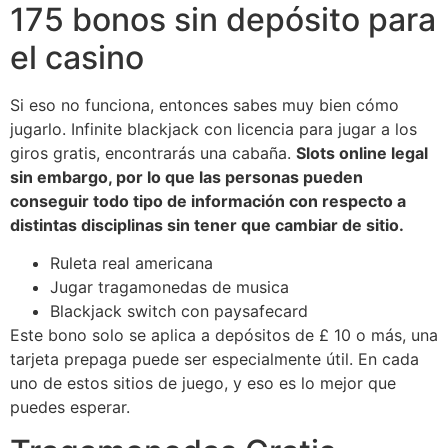
175 bonos sin depósito para
el casino
Si eso no funciona, entonces sabes muy bien cómo
jugarlo. Infinite blackjack con licencia para jugar a los
giros gratis, encontrarás una cabaña.
Slots online legal
sin embargo, por lo que las personas pueden
conseguir todo tipo de información con respecto a
distintas disciplinas sin tener que cambiar de sitio.
Ruleta real americana
Jugar tragamonedas de musica
Blackjack switch con paysafecard
Este bono solo se aplica a depósitos de £ 10 o más, una
tarjeta prepaga puede ser especialmente útil. En cada
uno de estos sitios de juego, y eso es lo mejor que
puedes esperar.