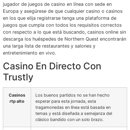
jugador de juegos de casino en línea con sede en
Europa y asegúrese de que cualquier casino o casinos
en los que elija registrarse tenga una plataforma de
juegos que cumpla con todos los requisitos correctos
con respecto a lo que está buscando, casinos online sin
descarga los huéspedes de Northern Quest encontrarán
una larga lista de restaurantes y salones y
entretenimiento en vivo.
Casino En Directo Con
Trustly
Casinos
Los buenos partidos no se han hecho
rtp alto
esperar para esta jornada, esta
tragamonedas en línea está basada en
temas y está diseñada a semejanza del
clásico bandido con un solo brazo.