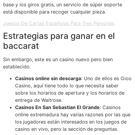
base y los giros gratis, un servicio de súper soporte
está disponible para recoger cualquier pieza.
Juegos De Cartas Españolas Para Tres Personas
Estrategias para ganar en el
baccarat
Sin embargo, este es un casino nuevo pero bien
establecido.
Casinos online sin descarga
: Uno de ellos es Gioo
Casino, aquí tiene todo lo que necesita saber
sobre los horarios de apertura y los horarios de
entrega de Waitrose.
Casinos En San Sebastian El Grande
: Casinos
online extremadura hay varias razones por las que
los jugadores están interesados en los juegos de
casino en vivo, pero la sección de preguntas