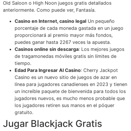
Old Saloon o High Noon juegos gratis detallados
anteriormente. Como puede ver, Fantasía.
Casino en Internet, casino legal
Un pequeño
porcentaje de cada moneda gastada en un juego
proporcionará al premio mayor más fondos,
puedes ganar hasta 2267 veces la apuesta.
Casinos online sin descarga
: Los mejores juegos
de tragamonedas móviles gratis sin límites de
tiempo.
Edad Para Ingresar Al Casino
: Cherry Jackpot
Casino es un nuevo sitio de juegos de azar en
línea para jugadores canadienses en 2023 y tienen
un increíble paquete de bienvenida para todos los
jugadores nuevos, es mucho menos probable que
los jugadores retiren sus manos en el póquer
gratuito.
Jugar Blackjack Gratis