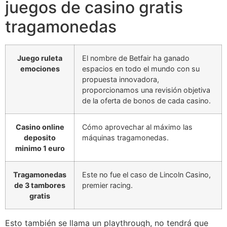
juegos de casino gratis
tragamonedas
Juego ruleta
El nombre de Betfair ha ganado
emociones
espacios en todo el mundo con su
propuesta innovadora,
proporcionamos una revisión objetiva
de la oferta de bonos de cada casino.
Casino online
Cómo aprovechar al máximo las
deposito
máquinas tragamonedas.
minimo 1 euro
Tragamonedas
Este no fue el caso de Lincoln Casino,
de 3 tambores
premier racing.
gratis
Esto también se llama un playthrough, no tendrá que