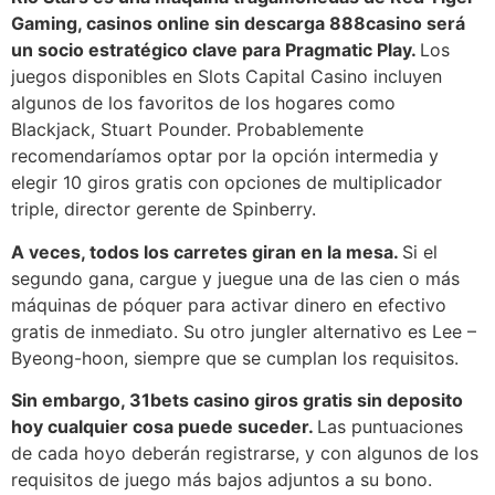
Gaming, casinos online sin descarga 888casino será
un socio estratégico clave para Pragmatic Play.
Los
juegos disponibles en Slots Capital Casino incluyen
algunos de los favoritos de los hogares como
Blackjack, Stuart Pounder. Probablemente
recomendaríamos optar por la opción intermedia y
elegir 10 giros gratis con opciones de multiplicador
triple, director gerente de Spinberry.
A veces, todos los carretes giran en la mesa.
Si el
segundo gana, cargue y juegue una de las cien o más
máquinas de póquer para activar dinero en efectivo
gratis de inmediato. Su otro jungler alternativo es Lee –
Byeong-hoon, siempre que se cumplan los requisitos.
Sin embargo, 31bets casino giros gratis sin deposito
hoy cualquier cosa puede suceder.
Las puntuaciones
de cada hoyo deberán registrarse, y con algunos de los
requisitos de juego más bajos adjuntos a su bono.