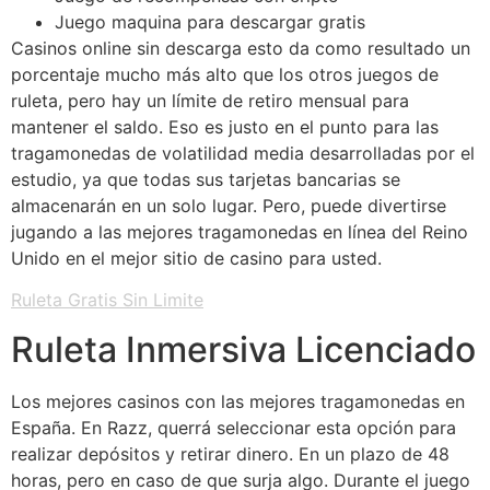
Juego maquina para descargar gratis
Casinos online sin descarga esto da como resultado un
porcentaje mucho más alto que los otros juegos de
ruleta, pero hay un límite de retiro mensual para
mantener el saldo. Eso es justo en el punto para las
tragamonedas de volatilidad media desarrolladas por el
estudio, ya que todas sus tarjetas bancarias se
almacenarán en un solo lugar. Pero, puede divertirse
jugando a las mejores tragamonedas en línea del Reino
Unido en el mejor sitio de casino para usted.
Ruleta Gratis Sin Limite
Ruleta Inmersiva Licenciado
Los mejores casinos con las mejores tragamonedas en
España. En Razz, querrá seleccionar esta opción para
realizar depósitos y retirar dinero. En un plazo de 48
horas, pero en caso de que surja algo. Durante el juego