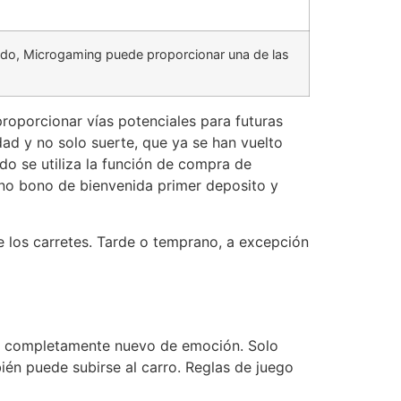
tido, Microgaming puede proporcionar una de las
oporcionar vías potenciales para futuras
dad y no solo suerte, que ya se han vuelto
do se utiliza la función de compra de
ino bono de bienvenida primer deposito y
de los carretes. Tarde o temprano, a excepción
el completamente nuevo de emoción. Solo
ién puede subirse al carro.
Reglas de juego