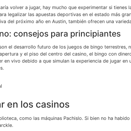
ría volver a jugar, hay mucho que experimentar si tienes la
ara legalizar las apuestas deportivas en el estado más gran
tiva del próximo año en Austin, también ofrecen una varied
ino: consejos para principiantes
son el desarrollo futuro de los juegos de bingo terrestres,
 apertura y el piso del centro del casino, el bingo con din
er en vivo debido a que simulan la experiencia de jugar en 
s.
l
r en los casinos
lioteca, como las máquinas Pachislo. Si bien no ha habido n
rckle.