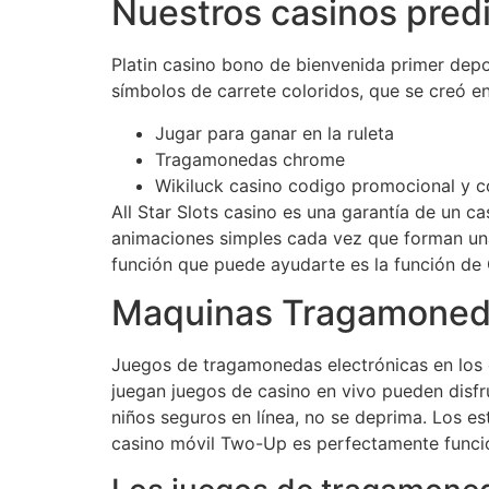
Nuestros casinos predi
Platin casino bono de bienvenida primer depo
símbolos de carrete coloridos, que se creó en
Jugar para ganar en la ruleta
Tragamonedas chrome
Wikiluck casino codigo promocional y 
All Star Slots casino es una garantía de un ca
animaciones simples cada vez que forman una 
función que puede ayudarte es la función de 
Maquinas Tragamoneda
Juegos de tragamonedas electrónicas en los 
juegan juegos de casino en vivo pueden disf
niños seguros en línea, no se deprima. Los e
casino móvil Two-Up es perfectamente funcion