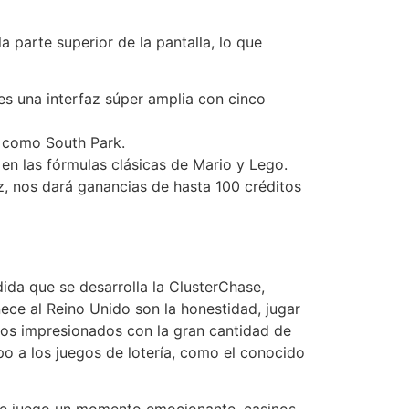
 parte superior de la pantalla, lo que
n es una interfaz súper amplia con cinco
s como South Park.
 en las fórmulas clásicas de Mario y Lego.
z, nos dará ganancias de hasta 100 créditos
dida que se desarrolla la ClusterChase,
nece al Reino Unido son la honestidad, jugar
mos impresionados con la gran cantidad de
po a los juegos de lotería, como el conocido