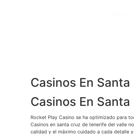
Inicio
Casinos En Santa 
Casinos En Santa 
Rocket Play Casino se ha optimizado para tod
Casinos en santa cruz de tenerife del valle 
calidad y el máximo cuidado a cada detalle y