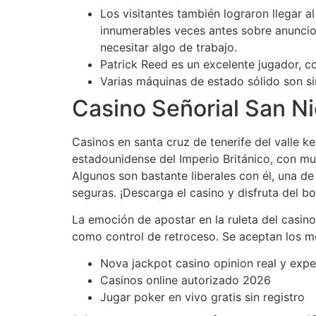
Los visitantes también lograron llegar 
innumerables veces antes sobre anuncios
necesitar algo de trabajo.
Patrick Reed es un excelente jugador, c
Varias máquinas de estado sólido son si
Casino Señorial San Ni
Casinos en santa cruz de tenerife del valle 
estadounidense del Imperio Británico, con mu
Algunos son bastante liberales con él, una de
seguras. ¡Descarga el casino y disfruta del b
La emoción de apostar en la ruleta del casin
como control de retroceso.
Se aceptan los mé
Nova jackpot casino opinion real y exp
Casinos online autorizado 2026
Jugar poker en vivo gratis sin registro