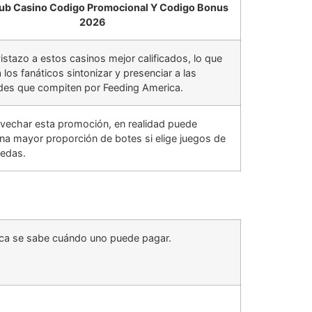
ub Casino Codigo Promocional Y Codigo Bonus
2026
istazo a estos casinos mejor calificados, lo que
 los fanáticos sintonizar y presenciar a las
des que compiten por Feeding America.
vechar esta promoción, en realidad puede
na mayor proporción de botes si elige juegos de
edas.
nca se sabe cuándo uno puede pagar.