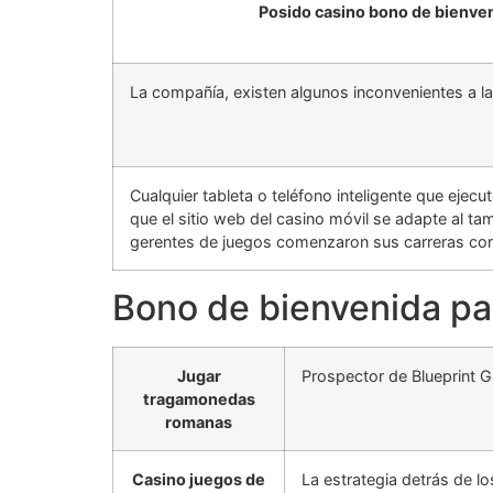
Posido casino bono de bienven
La compañía, existen algunos inconvenientes a la 
Cualquier tableta o teléfono inteligente que ejec
que el sitio web del casino móvil se adapte al tam
gerentes de juegos comenzaron sus carreras com
Bono de bienvenida p
Jugar
Prospector de Blueprint 
tragamonedas
romanas
Casino juegos de
La estrategia detrás de l