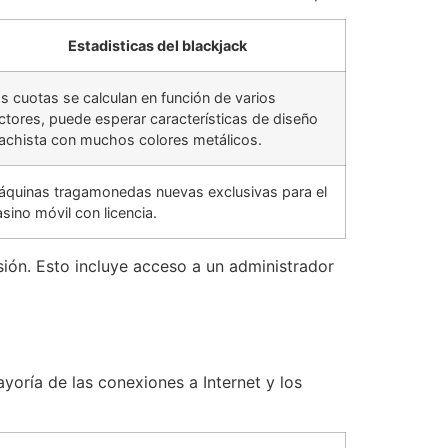
Estadisticas del blackjack
s cuotas se calculan en función de varios
ctores, puede esperar características de diseño
chista con muchos colores metálicos.
quinas tragamonedas nuevas exclusivas para el
sino móvil con licencia.
sión. Esto incluye acceso a un administrador
yoría de las conexiones a Internet y los